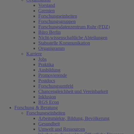
Vorstand
Gremien
Forschungseinheiten
Forschungsgruppen
Forschungsdatenzentrum Ruhr (FDZ)
Büro Berlin
Nicht-wissenschaftliche Abteilungen
Stabsstelle Kommunikation
Organigramm
Karriere
Jobs
Praktika
Ausbildung
Promovierende
Postdocs
Forschungsumfeld
Chancengleichheit und Vereinbarkeit
Inklusion
RGS Econ
Forschung & Beratung
Forschungseinheiten
Arbeitsmärkte, Bildung, Bevölkerung
Gesundheit
Umwelt und Ressourcen