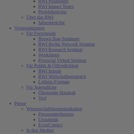
RWI Positionen
RWI Impact Notes
Projektberichte
Über das RWI
Jahresberichte
Veranstaltungen
Für Forschende
Brown Bag-Seminare
RWI Berlin Network Seminar
RWI Research Seminar
Workshops
Prosocial Virtual Seminar
Für Politik & Öffentlichkeit
RWI Impuls
RWI Wirtschaftsgespräch
Leibniz-Formate
Für Jugendliche
Ökonomie Hautnah
Yes!
Presse
Wissenschaftskommunikation
Pressemitteilungen
Unstatistik
EconComics
In den Medien