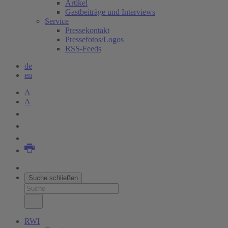
Artikel
Gastbeiträge und Interviews
Service
Pressekontakt
Pressefotos/Logos
RSS-Feeds
de
en
A
A
Suche schließen
RWI