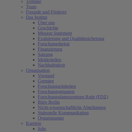
Termine
Team
Freunde und Förderer
Das Institut
Über uns
Geschichte
Mission Statement
Evaluierung und Qualitätssicherung
Forschungsbeirat
Finanzierung
Satzung
Meldestellen
Nachhaltigkeit
Organisation
Vorstand
Gremien
Forschungseinheiten
Forschungsgruppen
Forschungsdatenzentrum Ruhr (FDZ)
Büro Berlin
Nicht-wissenschaftliche Abteilungen
Stabsstelle Kommunikation
Organigramm
Karriere
Jobs