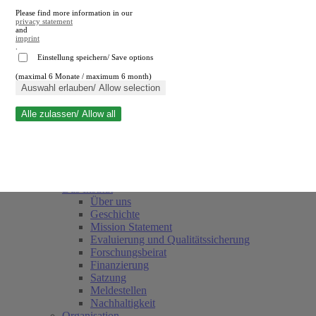
Please find more information in our
privacy statement
and
imprint
.
Einstellung speichern/ Save options
(maximal 6 Monate / maximum 6 month)
Suche schließen
Auswahl erlauben/ Allow selection
Alle zulassen/ Allow all
RWI
Termine
Team
Freunde und Förderer
Das Institut
Über uns
Geschichte
Mission Statement
Evaluierung und Qualitätssicherung
Forschungsbeirat
Finanzierung
Satzung
Meldestellen
Nachhaltigkeit
Organisation