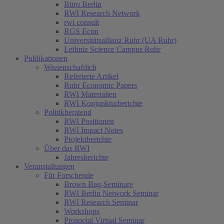
Büro Berlin
RWI Research Network
rwi consult
RGS Econ
Universitätsallianz Ruhr (UA Ruhr)
Leibniz Science Campus Ruhr
Publikationen
Wissenschaftlich
Referierte Artikel
Ruhr Economic Papers
RWI Materialien
RWI Konjunkturberichte
Politikberatend
RWI Positionen
RWI Impact Notes
Projektberichte
Über das RWI
Jahresberichte
Veranstaltungen
Für Forschende
Brown Bag-Seminare
RWI Berlin Network Seminar
RWI Research Seminar
Workshops
Prosocial Virtual Seminar