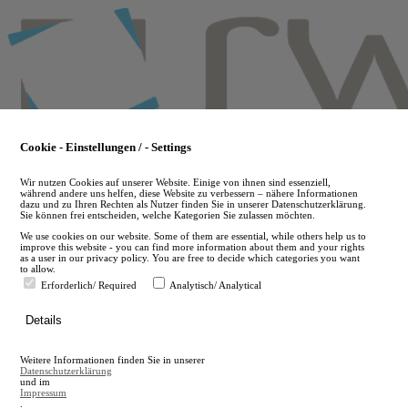
Skip
to
main
content
Cookie - Einstellungen / - Settings
Wir nutzen Cookies auf unserer Website. Einige von ihnen sind essenziell,
während andere uns helfen, diese Website zu verbessern – nähere Informationen
dazu und zu Ihren Rechten als Nutzer finden Sie in unserer Datenschutzerklärung.
Sie können frei entscheiden, welche Kategorien Sie zulassen möchten.
We use cookies on our website. Some of them are essential, while others help us to
improve this website - you can find more information about them and your rights
as a user in our privacy policy. You are free to decide which categories you want
to allow.
Erforderlich/ Required
Analytisch/ Analytical
de
Details
en
A
Weitere Informationen finden Sie in unserer
A
Datenschutzerklärung
und im
Impressum
.