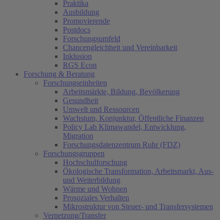
Praktika
Ausbildung
Promovierende
Postdocs
Forschungsumfeld
Chancengleichheit und Vereinbarkeit
Inklusion
RGS Econ
Forschung & Beratung
Forschungseinheiten
Arbeitsmärkte, Bildung, Bevölkerung
Gesundheit
Umwelt und Ressourcen
Wachstum, Konjunktur, Öffentliche Finanzen
Policy Lab Klimawandel, Entwicklung,
Migration
Forschungsdatenzentrum Ruhr (FDZ)
Forschungsgruppen
Hochschulforschung
Ökologische Transformation, Arbeitsmarkt, Aus-
und Weiterbildung
Wärme und Wohnen
Prosoziales Verhalten
Mikrostruktur von Steuer- und Transfersystemen
Vernetzung/Transfer