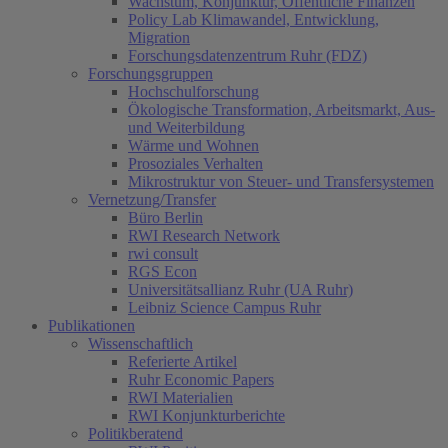
Wachstum, Konjunktur, Öffentliche Finanzen
Policy Lab Klimawandel, Entwicklung,
Migration
Forschungsdatenzentrum Ruhr (FDZ)
Forschungsgruppen
Hochschulforschung
Ökologische Transformation, Arbeitsmarkt, Aus-
und Weiterbildung
Wärme und Wohnen
Prosoziales Verhalten
Mikrostruktur von Steuer- und Transfersystemen
Vernetzung/Transfer
Büro Berlin
RWI Research Network
rwi consult
RGS Econ
Universitätsallianz Ruhr (UA Ruhr)
Leibniz Science Campus Ruhr
Publikationen
Wissenschaftlich
Referierte Artikel
Ruhr Economic Papers
RWI Materialien
RWI Konjunkturberichte
Politikberatend