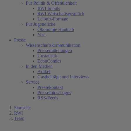
Für Politik & Öffentlichkeit
RWI Impuls
RWI Wirtschaftsgespräch
Leibniz-Formate
Für Jugendliche
Ökonomie Hautnah
Yes!
Presse
Wissenschaftskommunikation
Pressemitteilungen
Unstatistik
EconComics
In den Medien
Artikel
Gastbeiträge und Interviews
Service
Pressekontakt
Pressefotos/Logos
RSS-Feeds
Startseite
RWI
Team