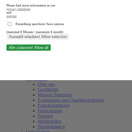
Please find more information in our
privacy statement
and
imprint
.
Einstellung speichern/ Save options
(maximal 6 Monate / maximum 6 month)
Suche schließen
Auswahl erlauben/ Allow selection
Alle zulassen/ Allow all
RWI
Termine
Team
Freunde und Förderer
Das Institut
Über uns
Geschichte
Mission Statement
Evaluierung und Qualitätssicherung
Forschungsbeirat
Finanzierung
Satzung
Meldestellen
Nachhaltigkeit
Organisation