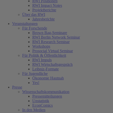
RWI Positionen
RWI Impact Notes
Projektberichte
Über das RWI
Jahresberichte
Veranstaltungen
Für Forschende
Brown Bag-Seminare
RWI Berlin Network Seminar
RWI Research Seminar
Workshops
Prosocial Virtual Seminar
Für Politik & Öffentlichkeit
RWI Impuls
RWI Wirtschaftsgespräch
Leibniz-Formate
Für Jugendliche
Ökonomie Hautnah
Yes!
Presse
Wissenschaftskommunikation
Pressemitteilungen
Unstatistik
EconComics
In den Medien