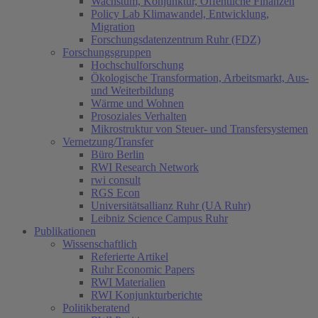
Wachstum, Konjunktur, Öffentliche Finanzen
Policy Lab Klimawandel, Entwicklung,
Migration
Forschungsdatenzentrum Ruhr (FDZ)
Forschungsgruppen
Hochschulforschung
Ökologische Transformation, Arbeitsmarkt, Aus-
und Weiterbildung
Wärme und Wohnen
Prosoziales Verhalten
Mikrostruktur von Steuer- und Transfersystemen
Vernetzung/Transfer
Büro Berlin
RWI Research Network
rwi consult
RGS Econ
Universitätsallianz Ruhr (UA Ruhr)
Leibniz Science Campus Ruhr
Publikationen
Wissenschaftlich
Referierte Artikel
Ruhr Economic Papers
RWI Materialien
RWI Konjunkturberichte
Politikberatend