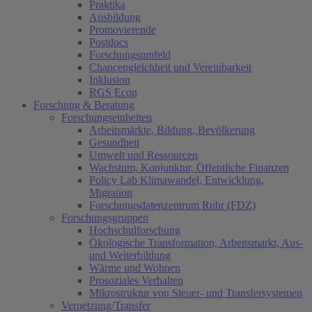
Praktika
Ausbildung
Promovierende
Postdocs
Forschungsumfeld
Chancengleichheit und Vereinbarkeit
Inklusion
RGS Econ
Forschung & Beratung
Forschungseinheiten
Arbeitsmärkte, Bildung, Bevölkerung
Gesundheit
Umwelt und Ressourcen
Wachstum, Konjunktur, Öffentliche Finanzen
Policy Lab Klimawandel, Entwicklung,
Migration
Forschungsdatenzentrum Ruhr (FDZ)
Forschungsgruppen
Hochschulforschung
Ökologische Transformation, Arbeitsmarkt, Aus-
und Weiterbildung
Wärme und Wohnen
Prosoziales Verhalten
Mikrostruktur von Steuer- und Transfersystemen
Vernetzung/Transfer