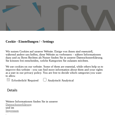
Skip
to
main
content
Cookie - Einstellungen / - Settings
Wir nutzen Cookies auf unserer Website. Einige von ihnen sind essenziell,
während andere uns helfen, diese Website zu verbessern – nähere Informationen
dazu und zu Ihren Rechten als Nutzer finden Sie in unserer Datenschutzerklärung.
Sie können frei entscheiden, welche Kategorien Sie zulassen möchten.
We use cookies on our website. Some of them are essential, while others help us to
improve this website - you can find more information about them and your rights
as a user in our privacy policy. You are free to decide which categories you want
to allow.
Erforderlich/ Required
Analytisch/ Analytical
de
Details
en
A
Weitere Informationen finden Sie in unserer
A
Datenschutzerklärung
und im
Impressum
.