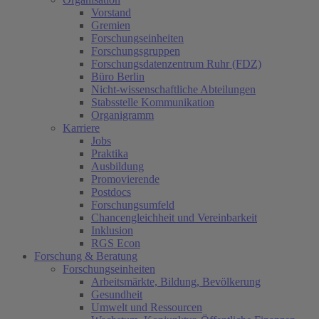
Vorstand
Gremien
Forschungseinheiten
Forschungsgruppen
Forschungsdatenzentrum Ruhr (FDZ)
Büro Berlin
Nicht-wissenschaftliche Abteilungen
Stabsstelle Kommunikation
Organigramm
Karriere
Jobs
Praktika
Ausbildung
Promovierende
Postdocs
Forschungsumfeld
Chancengleichheit und Vereinbarkeit
Inklusion
RGS Econ
Forschung & Beratung
Forschungseinheiten
Arbeitsmärkte, Bildung, Bevölkerung
Gesundheit
Umwelt und Ressourcen