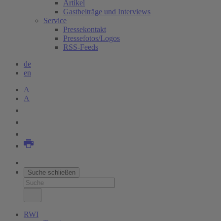
Artikel
Gastbeiträge und Interviews
Service
Pressekontakt
Pressefotos/Logos
RSS-Feeds
de
en
A
A
Suche schließen
RWI