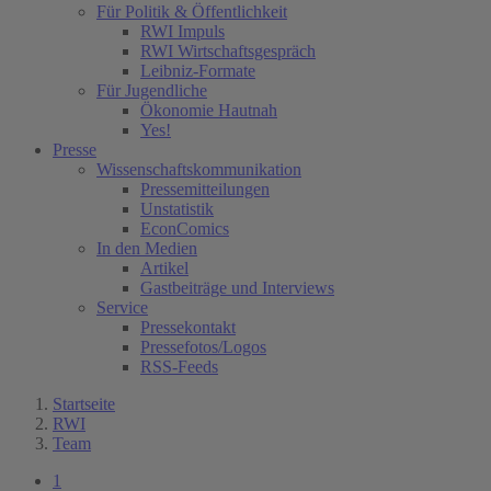
Für Politik & Öffentlichkeit
RWI Impuls
RWI Wirtschaftsgespräch
Leibniz-Formate
Für Jugendliche
Ökonomie Hautnah
Yes!
Presse
Wissenschaftskommunikation
Pressemitteilungen
Unstatistik
EconComics
In den Medien
Artikel
Gastbeiträge und Interviews
Service
Pressekontakt
Pressefotos/Logos
RSS-Feeds
Startseite
RWI
Team
1