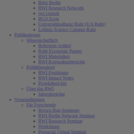
Büro Berlin
RWI Research Network
rwi consult
RGS Econ
Universitätsallianz Ruhr (UA Ruhr)
Leibniz Science Campus Ruhr
Publikationen
Wissenschaftlich
Referierte Artikel
Ruhr Economic Papers
RWI Materialien
RWI Konjunkturberichte
Politikberatend
RWI Positionen
RWI Impact Notes
Projektberichte
Über das RWI
Jahresberichte
Veranstaltungen
Für Forschende
Brown Bag-Seminare
RWI Berlin Network Seminar
RWI Research Seminar
Workshops
Prosocial Virtual Seminar