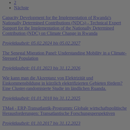
2
Nächste
Capacity Development for the Implementation of Rwanda's
Nationally Determined Contributions (NDCs) - Technical Expert
Support for the Implementation of the Nationally Determined
Contribution (NDC) on Climate Change in Rwanda
Projektlaufzeit: 05.02.2024 bis 05.02.2027
The Senegal Migration Panel: Understanding Mobility in a Climate-
Stressed Population
Projektlaufzeit: 01.01.2023 bis 31.12.2026
Wie kann man die Akzeptanz von Elektrizität und
Einkommensbildung in kürzlich elektrifizierten Gebieten fördern?
Eine Cluster-randomisierte Studie im ländlichen Ruanda.
Projektlaufzeit: 01.01.2018 bis 31.12.2025
TMa4 - ERP-Transatlantik-Programm: Globale wirtschaftspolitische
Herausforderungen: Transatlantische Forschungsperspektiven
Projektlaufzeit: 01.10.2017 bis 31.12.2023