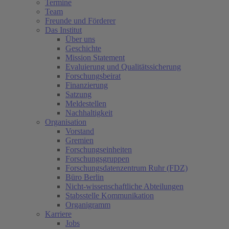
Termine
Team
Freunde und Förderer
Das Institut
Über uns
Geschichte
Mission Statement
Evaluierung und Qualitätssicherung
Forschungsbeirat
Finanzierung
Satzung
Meldestellen
Nachhaltigkeit
Organisation
Vorstand
Gremien
Forschungseinheiten
Forschungsgruppen
Forschungsdatenzentrum Ruhr (FDZ)
Büro Berlin
Nicht-wissenschaftliche Abteilungen
Stabsstelle Kommunikation
Organigramm
Karriere
Jobs