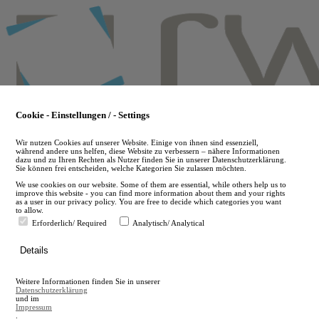
Skip
to
main
content
Cookie - Einstellungen / - Settings
Wir nutzen Cookies auf unserer Website. Einige von ihnen sind essenziell,
während andere uns helfen, diese Website zu verbessern – nähere Informationen
dazu und zu Ihren Rechten als Nutzer finden Sie in unserer Datenschutzerklärung.
Sie können frei entscheiden, welche Kategorien Sie zulassen möchten.
We use cookies on our website. Some of them are essential, while others help us to
improve this website - you can find more information about them and your rights
as a user in our privacy policy. You are free to decide which categories you want
to allow.
Erforderlich/ Required
Analytisch/ Analytical
de
Details
en
A
Weitere Informationen finden Sie in unserer
A
Datenschutzerklärung
und im
Impressum
.