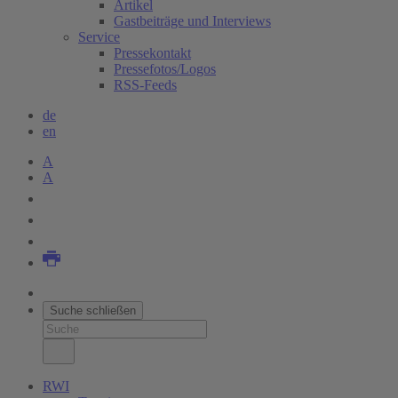
Artikel
Gastbeiträge und Interviews
Service
Pressekontakt
Pressefotos/Logos
RSS-Feeds
de
en
A
A
Suche schließen
RWI