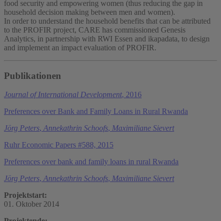
food security and empowering women (thus reducing the gap in
household decision making between men and women).
In order to understand the household benefits that can be attributed
to the PROFIR project, CARE has commissioned Genesis
Analytics, in partnership with RWI Essen and ikapadata, to design
and implement an impact evaluation of PROFIR.
Publikationen
Journal of International Development
, 2016
Preferences over Bank and Family Loans in Rural Rwanda
Jörg Peters
,
Annekathrin Schoofs
,
Maximiliane Sievert
Ruhr Economic Papers #588, 2015
Preferences over bank and family loans in rural Rwanda
Jörg Peters
,
Annekathrin Schoofs
,
Maximiliane Sievert
Projektstart:
01. Oktober 2014
Projektende: