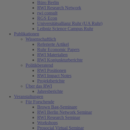
Büro Berlin
RWI Research Network
rwi consult
RGS Econ
Universitätsallianz Ruhr (UA Ruhr)
Leibniz Science Campus Ruhr
Publikationen
Wissenschaftlich
Referierte Artikel
Ruhr Economic Papers
RWI Materialien
RWI Konjunkturberichte
Politikberatend
RWI Positionen
RWI Impact Notes
Projektberichte
Über das RWI
Jahresberichte
Veranstaltungen
Für Forschende
Brown Bag-Seminare
RWI Berlin Network Seminar
RWI Research Seminar
Workshops
Prosocial Virtual Seminar