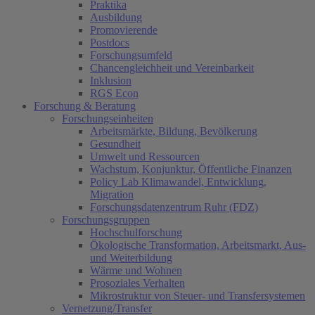
Praktika
Ausbildung
Promovierende
Postdocs
Forschungsumfeld
Chancengleichheit und Vereinbarkeit
Inklusion
RGS Econ
Forschung & Beratung
Forschungseinheiten
Arbeitsmärkte, Bildung, Bevölkerung
Gesundheit
Umwelt und Ressourcen
Wachstum, Konjunktur, Öffentliche Finanzen
Policy Lab Klimawandel, Entwicklung,
Migration
Forschungsdatenzentrum Ruhr (FDZ)
Forschungsgruppen
Hochschulforschung
Ökologische Transformation, Arbeitsmarkt, Aus-
und Weiterbildung
Wärme und Wohnen
Prosoziales Verhalten
Mikrostruktur von Steuer- und Transfersystemen
Vernetzung/Transfer