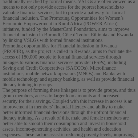
traditionally reached by formal means. VSLGs are often viewed as a
means to not only provide access for the poorest households to
valuable financial services, but to provide a pathway for formal
financial inclusion. The Promoting Opportunities for Women’s
Economic Empowerment in Rural Africa (POWER Africa)
initiative, funded by the MasterCard Foundation, aims to improve
financial inclusion in Burundi, Côte d’Ivoire, Ethiopia and Rwanda
by linking VSLGs with formal financial institutions.
Promoting opportunities for Financial Inclusion in Rwanda
(PROFIR), as the project is called in Rwanda, aims to facilitate the
access of 180,000 people to formal financial services through
linkages to various financial services provider (FSPs), including
Saving and Credit Cooperatives (SACCOs), Microfinance
institutions, mobile network operators (MNOs) and Banks with
mobile technology and agency banking, as well as provide financial
literacy training to groups.
The purpose of forming these linkages is to provide groups, and thus
group members, access to larger loan amounts and increased
security for their savings. Coupled with this increase in access is an
improvement in members’ financial literacy and ability to make
better-informed financial decisions through the upfront financial
literacy training. As a result of this, male and female members are
better able to smooth their consumption and invest in household
assets, income-generating activities, and health and education
expenses. These factors assist in reducing poverty levels, improving