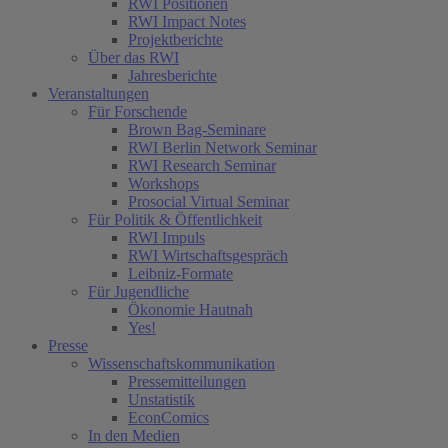
RWI Positionen
RWI Impact Notes
Projektberichte
Über das RWI
Jahresberichte
Veranstaltungen
Für Forschende
Brown Bag-Seminare
RWI Berlin Network Seminar
RWI Research Seminar
Workshops
Prosocial Virtual Seminar
Für Politik & Öffentlichkeit
RWI Impuls
RWI Wirtschaftsgespräch
Leibniz-Formate
Für Jugendliche
Ökonomie Hautnah
Yes!
Presse
Wissenschaftskommunikation
Pressemitteilungen
Unstatistik
EconComics
In den Medien