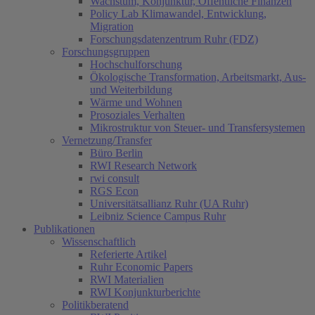
Wachstum, Konjunktur, Öffentliche Finanzen
Policy Lab Klimawandel, Entwicklung,
Migration
Forschungsdatenzentrum Ruhr (FDZ)
Forschungsgruppen
Hochschulforschung
Ökologische Transformation, Arbeitsmarkt, Aus-
und Weiterbildung
Wärme und Wohnen
Prosoziales Verhalten
Mikrostruktur von Steuer- und Transfersystemen
Vernetzung/Transfer
Büro Berlin
RWI Research Network
rwi consult
RGS Econ
Universitätsallianz Ruhr (UA Ruhr)
Leibniz Science Campus Ruhr
Publikationen
Wissenschaftlich
Referierte Artikel
Ruhr Economic Papers
RWI Materialien
RWI Konjunkturberichte
Politikberatend