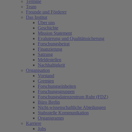
Termine
Team
Freunde und Förderer
Das Institut
Über uns
Geschichte
Mission Statement
Evaluierung und Qualitätssicherung
Forschungsbeirat
Finanzierung
Satzung
Meldestellen
Nachhaltigkeit
Organisation
Vorstand
Gremien
Forschungseinheiten
Forschungsgruppen
Forschungsdatenzentrum Ruhr (FDZ)
Büro Berlin
Nicht-wissenschaftliche Abteilungen
Stabsstelle Kommunikation
Organigramm
Karriere
Jobs