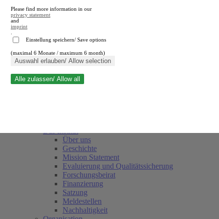
Please find more information in our
privacy statement
and
imprint
.
Einstellung speichern/ Save options
(maximal 6 Monate / maximum 6 month)
Suche schließen
Auswahl erlauben/ Allow selection
Alle zulassen/ Allow all
RWI
Termine
Team
Freunde und Förderer
Das Institut
Über uns
Geschichte
Mission Statement
Evaluierung und Qualitätssicherung
Forschungsbeirat
Finanzierung
Satzung
Meldestellen
Nachhaltigkeit
Organisation