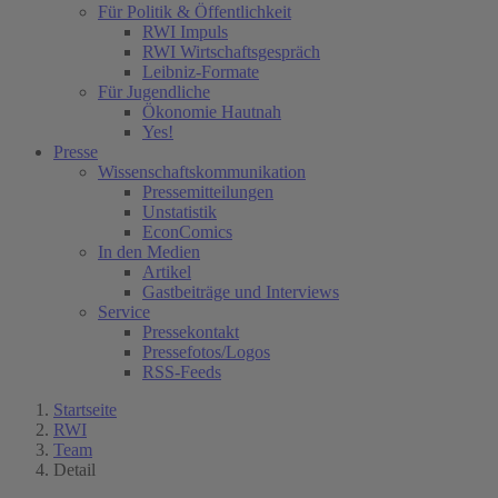
Für Politik & Öffentlichkeit
RWI Impuls
RWI Wirtschaftsgespräch
Leibniz-Formate
Für Jugendliche
Ökonomie Hautnah
Yes!
Presse
Wissenschaftskommunikation
Pressemitteilungen
Unstatistik
EconComics
In den Medien
Artikel
Gastbeiträge und Interviews
Service
Pressekontakt
Pressefotos/Logos
RSS-Feeds
Startseite
RWI
Team
Detail