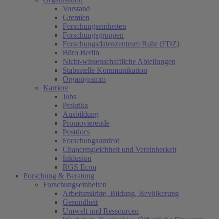
Vorstand
Gremien
Forschungseinheiten
Forschungsgruppen
Forschungsdatenzentrum Ruhr (FDZ)
Büro Berlin
Nicht-wissenschaftliche Abteilungen
Stabsstelle Kommunikation
Organigramm
Karriere
Jobs
Praktika
Ausbildung
Promovierende
Postdocs
Forschungsumfeld
Chancengleichheit und Vereinbarkeit
Inklusion
RGS Econ
Forschung & Beratung
Forschungseinheiten
Arbeitsmärkte, Bildung, Bevölkerung
Gesundheit
Umwelt und Ressourcen