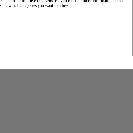
rs help us to improve this website - you can find more information about
decide which categories you want to allow.