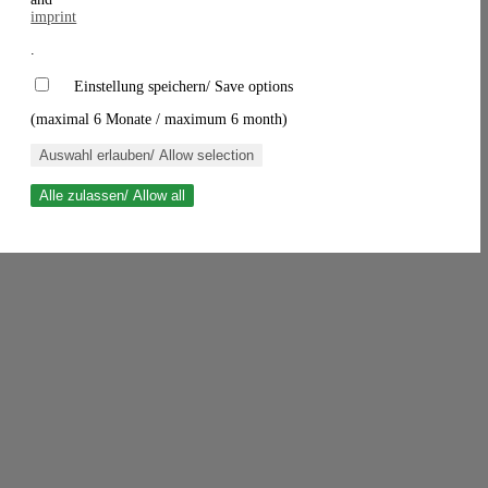
imprint
.
Einstellung speichern/ Save options
(maximal 6 Monate / maximum 6 month)
Auswahl erlauben/ Allow selection
Alle zulassen/ Allow all