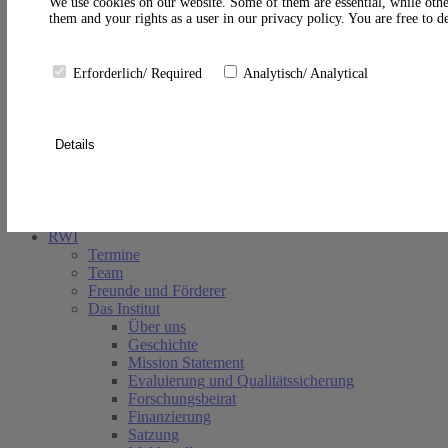
A
We use cookies on our website. Some of them are essential, while othe
them and your rights as a user in our privacy policy. You are free to 
Erforderlich/ Required
Analytisch/ Analytical
Details
Suche schließen
RWI
Termine
Team
Freunde und Förderer
Das Institut
Über uns
Geschichte
Mission Statement
Evaluierung und Qualitätssicherung
Forschungsbeirat
Finanzierung
Satzung