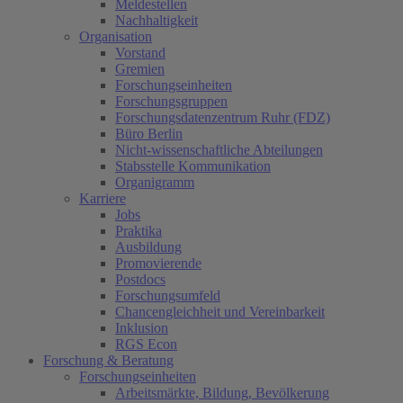
Meldestellen
Nachhaltigkeit
Organisation
Vorstand
Gremien
Forschungseinheiten
Forschungsgruppen
Forschungsdatenzentrum Ruhr (FDZ)
Büro Berlin
Nicht-wissenschaftliche Abteilungen
Stabsstelle Kommunikation
Organigramm
Karriere
Jobs
Praktika
Ausbildung
Promovierende
Postdocs
Forschungsumfeld
Chancengleichheit und Vereinbarkeit
Inklusion
RGS Econ
Forschung & Beratung
Forschungseinheiten
Arbeitsmärkte, Bildung, Bevölkerung