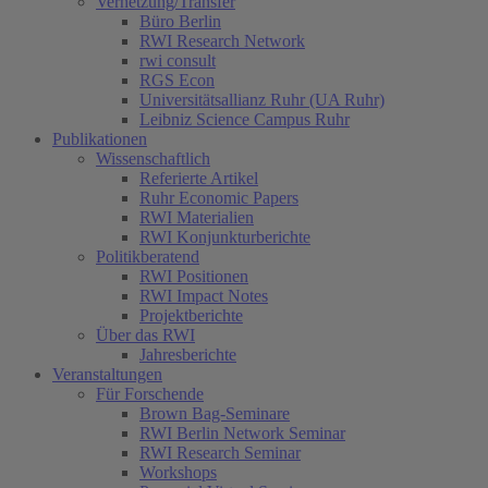
Vernetzung/Transfer
Büro Berlin
RWI Research Network
rwi consult
RGS Econ
Universitätsallianz Ruhr (UA Ruhr)
Leibniz Science Campus Ruhr
Publikationen
Wissenschaftlich
Referierte Artikel
Ruhr Economic Papers
RWI Materialien
RWI Konjunkturberichte
Politikberatend
RWI Positionen
RWI Impact Notes
Projektberichte
Über das RWI
Jahresberichte
Veranstaltungen
Für Forschende
Brown Bag-Seminare
RWI Berlin Network Seminar
RWI Research Seminar
Workshops