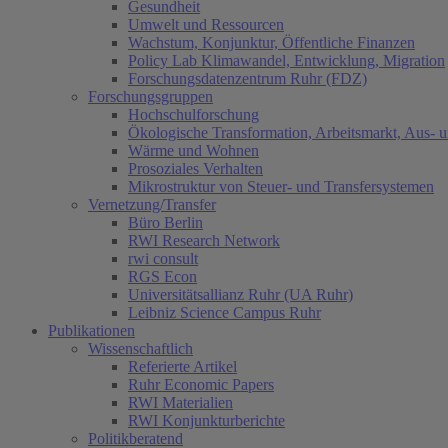
Gesundheit
Umwelt und Ressourcen
Wachstum, Konjunktur, Öffentliche Finanzen
Policy Lab Klimawandel, Entwicklung, Migration
Forschungsdatenzentrum Ruhr (FDZ)
Forschungsgruppen
Hochschulforschung
Ökologische Transformation, Arbeitsmarkt, Aus- 
Wärme und Wohnen
Prosoziales Verhalten
Mikrostruktur von Steuer- und Transfersystemen
Vernetzung/Transfer
Büro Berlin
RWI Research Network
rwi consult
RGS Econ
Universitätsallianz Ruhr (UA Ruhr)
Leibniz Science Campus Ruhr
Publikationen
Wissenschaftlich
Referierte Artikel
Ruhr Economic Papers
RWI Materialien
RWI Konjunkturberichte
Politikberatend