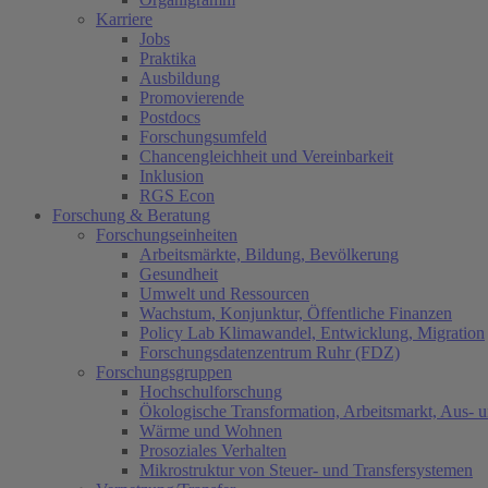
Karriere
Jobs
Praktika
Ausbildung
Promovierende
Postdocs
Forschungsumfeld
Chancengleichheit und Vereinbarkeit
Inklusion
RGS Econ
Forschung & Beratung
Forschungseinheiten
Arbeitsmärkte, Bildung, Bevölkerung
Gesundheit
Umwelt und Ressourcen
Wachstum, Konjunktur, Öffentliche Finanzen
Policy Lab Klimawandel, Entwicklung, Migration
Forschungsdatenzentrum Ruhr (FDZ)
Forschungsgruppen
Hochschulforschung
Ökologische Transformation, Arbeitsmarkt, Aus- 
Wärme und Wohnen
Prosoziales Verhalten
Mikrostruktur von Steuer- und Transfersystemen