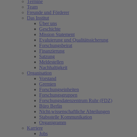
Termine
Team
Freunde und Förderer
Das Institut
Über uns
Geschichte
Mission Statement
Evaluierung und Qualitätssicherung
Forschungsbeirat
Finanzierung
Satzung
Meldestellen
Nachhaltigkeit
Organisation
Vorstand
Gremien
Forschungseinheiten
Forschungsgruppen
Forschungsdatenzentrum Ruhr (FDZ)
Büro Berlin
Nicht-wissenschaftliche Abteilungen
Stabsstelle Kommunikation
Organigramm
Karriere
Jobs