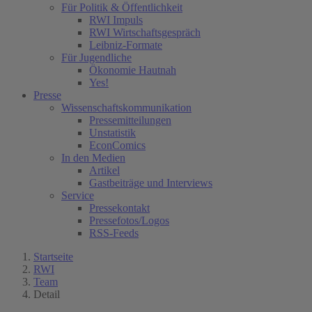
Für Politik & Öffentlichkeit
RWI Impuls
RWI Wirtschaftsgespräch
Leibniz-Formate
Für Jugendliche
Ökonomie Hautnah
Yes!
Presse
Wissenschaftskommunikation
Pressemitteilungen
Unstatistik
EconComics
In den Medien
Artikel
Gastbeiträge und Interviews
Service
Pressekontakt
Pressefotos/Logos
RSS-Feeds
Startseite
RWI
Team
Detail