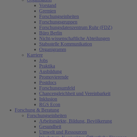
Vorstand
Gremien
Forschungseinheiten
Forschungsgruppen
Forschungsdatenzentrum Ruhr (FDZ)
Büro Berlin
Nicht-wissenschaftliche Abteilungen
Stabsstelle Kommunikation
Organigramm
Karriere
Jobs
Praktika
Ausbildung
Promovierende
Postdocs
Forschungsumfeld
Chancengleichheit und Vereinbarkeit
Inklusion
RGS Econ
Forschung & Beratung
Forschungseinheiten
Arbeitsmärkte, Bildung, Bevölkerung
Gesundheit
Umwelt und Ressourcen