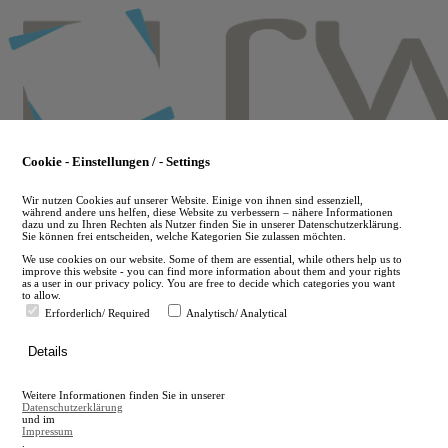
Skip
to
main
content
Cookie - Einstellungen / - Settings
Wir nutzen Cookies auf unserer Website. Einige von ihnen sind essenziell,
während andere uns helfen, diese Website zu verbessern – nähere Informationen
dazu und zu Ihren Rechten als Nutzer finden Sie in unserer Datenschutzerklärung.
Sie können frei entscheiden, welche Kategorien Sie zulassen möchten.
We use cookies on our website. Some of them are essential, while others help us to
improve this website - you can find more information about them and your rights
as a user in our privacy policy. You are free to decide which categories you want
to allow.
Erforderlich/ Required
Analytisch/ Analytical
de
Details
en
A
Weitere Informationen finden Sie in unserer
A
Datenschutzerklärung
und im
Impressum
.