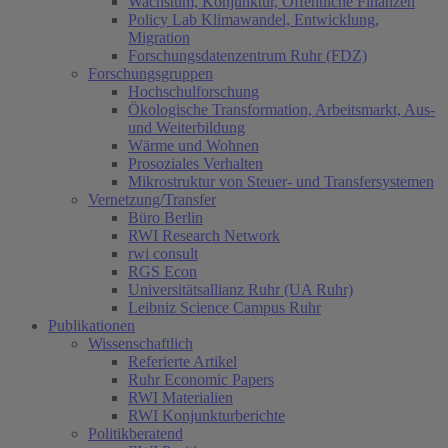
Wachstum, Konjunktur, Öffentliche Finanzen
Policy Lab Klimawandel, Entwicklung,
Migration
Forschungsdatenzentrum Ruhr (FDZ)
Forschungsgruppen
Hochschulforschung
Ökologische Transformation, Arbeitsmarkt, Aus-
und Weiterbildung
Wärme und Wohnen
Prosoziales Verhalten
Mikrostruktur von Steuer- und Transfersystemen
Vernetzung/Transfer
Büro Berlin
RWI Research Network
rwi consult
RGS Econ
Universitätsallianz Ruhr (UA Ruhr)
Leibniz Science Campus Ruhr
Publikationen
Wissenschaftlich
Referierte Artikel
Ruhr Economic Papers
RWI Materialien
RWI Konjunkturberichte
Politikberatend