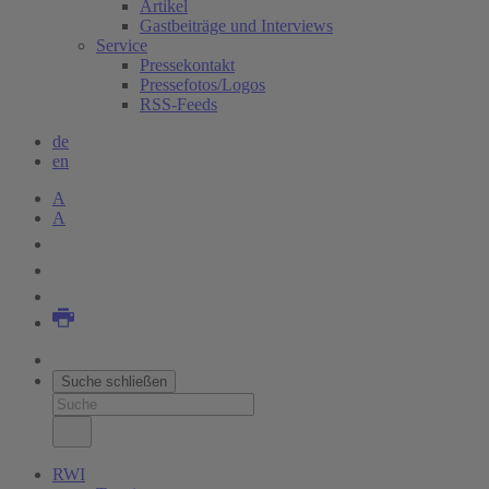
Artikel
Gastbeiträge und Interviews
Service
Pressekontakt
Pressefotos/Logos
RSS-Feeds
de
en
A
A
Suche schließen
RWI