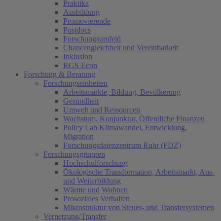
Praktika
Ausbildung
Promovierende
Postdocs
Forschungsumfeld
Chancengleichheit und Vereinbarkeit
Inklusion
RGS Econ
Forschung & Beratung
Forschungseinheiten
Arbeitsmärkte, Bildung, Bevölkerung
Gesundheit
Umwelt und Ressourcen
Wachstum, Konjunktur, Öffentliche Finanzen
Policy Lab Klimawandel, Entwicklung,
Migration
Forschungsdatenzentrum Ruhr (FDZ)
Forschungsgruppen
Hochschulforschung
Ökologische Transformation, Arbeitsmarkt, Aus-
und Weiterbildung
Wärme und Wohnen
Prosoziales Verhalten
Mikrostruktur von Steuer- und Transfersystemen
Vernetzung/Transfer