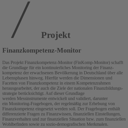
Projekt
Finanz­kompetenz-Monitor
Das Projekt Finanz­kompetenz-Monitor (FinKomp-Monitor) schafft
die Grundlage für ein kontinuierliches Monitoring der Finanz­
kompetenz der erwachsenen Bevölkerung in Deutschland über alle
Lebens­phasen hinweg. Hierfür werden die Dimensionen und
Facetten von Finanz­kompetenz in einem Kompetenzrahmen
herausgearbeitet, der auch die Ziele der nationalen Finanz­bildungs­
strategie berücksichtigt. Auf dieser Grundlage
werden Messinstrumente entwickelt und validiert, dar­unter
ein Monitoring-Fragebogen, der regelmäßig zur Erhebung von
Finanz­kompetenz eingesetzt werden soll. Der Fragebogen enthält
differenzierte Fragen zu Finanz­wissen, finanz­iellen Einstellungen,
Finanz­verhalten und zur finanz­iellen Situation bzw. zum finanz­iellen
Wohlbefinden sowie zu sozio-demografischen Merkmalen.