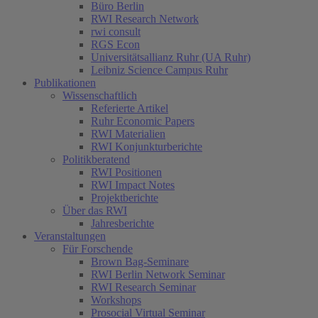
Büro Berlin
RWI Research Network
rwi consult
RGS Econ
Universitätsallianz Ruhr (UA Ruhr)
Leibniz Science Campus Ruhr
Publikationen
Wissenschaftlich
Referierte Artikel
Ruhr Economic Papers
RWI Materialien
RWI Konjunkturberichte
Politikberatend
RWI Positionen
RWI Impact Notes
Projektberichte
Über das RWI
Jahresberichte
Veranstaltungen
Für Forschende
Brown Bag-Seminare
RWI Berlin Network Seminar
RWI Research Seminar
Workshops
Prosocial Virtual Seminar