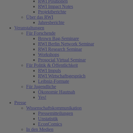
RWI Positionen
RWI Impact Notes
Projektberichte
Über das RWI
Jahresberichte
Veranstaltungen
Für Forschende
Brown Bag-Seminare
RWI Berlin Network Seminar
RWI Research Seminar
Workshops
Prosocial Virtual Seminar
Für Politik & Öffentlichkeit
RWI Impuls
RWI Wirtschaftsgespräch
Leibniz-Formate
Für Jugendliche
Ökonomie Hautnah
Yes!
Presse
Wissenschaftskommunikation
Pressemitteilungen
Unstatistik
EconComics
In den Medien