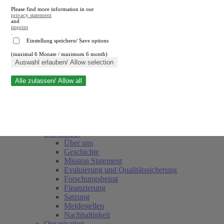
Please find more information in our
privacy statement
and
imprint
.
Einstellung speichern/ Save options
(maximal 6 Monate / maximum 6 month)
Suche schließen
Auswahl erlauben/ Allow selection
Alle zulassen/ Allow all
RWI
Termine
Team
Freunde und Förderer
Das Institut
Über uns
Geschichte
Mission Statement
Evaluierung und Qualitätssicherung
Forschungsbeirat
Finanzierung
Satzung
Meldestellen
Nachhaltigkeit
Organisation