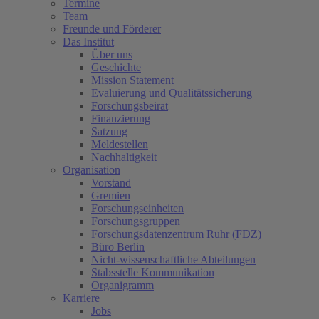
Termine
Team
Freunde und Förderer
Das Institut
Über uns
Geschichte
Mission Statement
Evaluierung und Qualitätssicherung
Forschungsbeirat
Finanzierung
Satzung
Meldestellen
Nachhaltigkeit
Organisation
Vorstand
Gremien
Forschungseinheiten
Forschungsgruppen
Forschungsdatenzentrum Ruhr (FDZ)
Büro Berlin
Nicht-wissenschaftliche Abteilungen
Stabsstelle Kommunikation
Organigramm
Karriere
Jobs