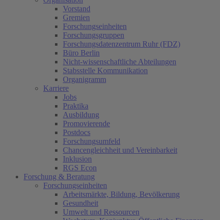
Vorstand
Gremien
Forschungseinheiten
Forschungsgruppen
Forschungsdatenzentrum Ruhr (FDZ)
Büro Berlin
Nicht-wissenschaftliche Abteilungen
Stabsstelle Kommunikation
Organigramm
Karriere
Jobs
Praktika
Ausbildung
Promovierende
Postdocs
Forschungsumfeld
Chancengleichheit und Vereinbarkeit
Inklusion
RGS Econ
Forschung & Beratung
Forschungseinheiten
Arbeitsmärkte, Bildung, Bevölkerung
Gesundheit
Umwelt und Ressourcen