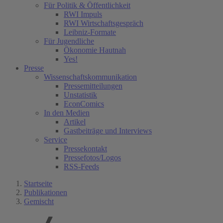
Für Politik & Öffentlichkeit
RWI Impuls
RWI Wirtschaftsgespräch
Leibniz-Formate
Für Jugendliche
Ökonomie Hautnah
Yes!
Presse
Wissenschaftskommunikation
Pressemitteilungen
Unstatistik
EconComics
In den Medien
Artikel
Gastbeiträge und Interviews
Service
Pressekontakt
Pressefotos/Logos
RSS-Feeds
Startseite
Publikationen
Gemischt