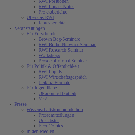
RWI Positionen
RWI Impact Notes
Projektberichte
Über das RWI
Jahresberichte
Veranstaltungen
Für Forschende
Brown Bag-Seminare
RWI Berlin Network Seminar
RWI Research Seminar
Workshops
Prosocial Virtual Seminar
Für Politik & Öffentlichkeit
RWI Impuls
RWI Wirtschaftsgespräch
Leibniz-Formate
Für Jugendliche
Ökonomie Hautnah
Yes!
Presse
Wissenschaftskommunikation
Pressemitteilungen
Unstatistik
EconComics
In den Medien