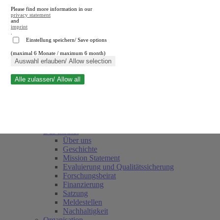
Please find more information in our
privacy statement
and
imprint
.
Einstellung speichern/ Save options
(maximal 6 Monate / maximum 6 month)
Suche schließen
Auswahl erlauben/ Allow selection
Alle zulassen/ Allow all
RWI
Termine
Team
Freunde und Förderer
Das Institut
Über uns
Geschichte
Mission Statement
Evaluierung und Qualitätssicherung
Forschungsbeirat
Finanzierung
Satzung
Meldestellen
Nachhaltigkeit
Organisation