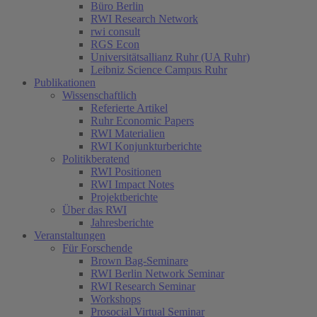
Büro Berlin
RWI Research Network
rwi consult
RGS Econ
Universitätsallianz Ruhr (UA Ruhr)
Leibniz Science Campus Ruhr
Publikationen
Wissenschaftlich
Referierte Artikel
Ruhr Economic Papers
RWI Materialien
RWI Konjunkturberichte
Politikberatend
RWI Positionen
RWI Impact Notes
Projektberichte
Über das RWI
Jahresberichte
Veranstaltungen
Für Forschende
Brown Bag-Seminare
RWI Berlin Network Seminar
RWI Research Seminar
Workshops
Prosocial Virtual Seminar