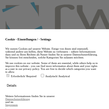
Skip
to
main
content
Cookie - Einstellungen / - Settings
Wir nutzen Cookies auf unserer Website. Einige von ihnen sind essenziell,
während andere uns helfen, diese Website zu verbessern – nähere Informationen
dazu und zu Ihren Rechten als Nutzer finden Sie in unserer Datenschutzerklärung.
Sie können frei entscheiden, welche Kategorien Sie zulassen möchten.
We use cookies on our website. Some of them are essential, while others help us to
improve this website - you can find more information about them and your rights
as a user in our privacy policy. You are free to decide which categories you want
to allow.
Erforderlich/ Required
Analytisch/ Analytical
de
Details
en
A
Weitere Informationen finden Sie in unserer
A
Datenschutzerklärung
und im
Impressum
.