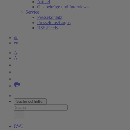
Artikel
Gastbeiträge und Interviews
Service
Pressekontakt
Pressefotos/Logos
RSS-Feeds
de
en
A
A
Suche schließen
RWI