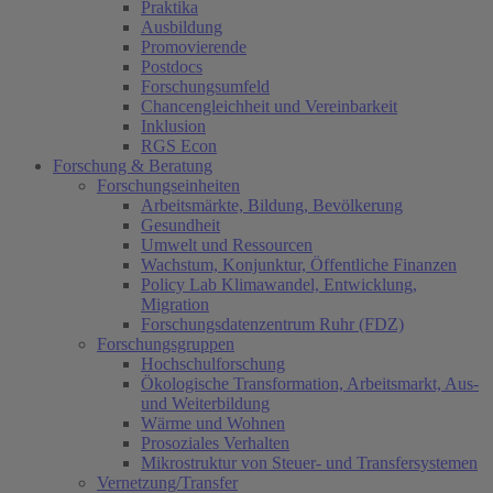
Praktika
Ausbildung
Promovierende
Postdocs
Forschungsumfeld
Chancengleichheit und Vereinbarkeit
Inklusion
RGS Econ
Forschung & Beratung
Forschungseinheiten
Arbeitsmärkte, Bildung, Bevölkerung
Gesundheit
Umwelt und Ressourcen
Wachstum, Konjunktur, Öffentliche Finanzen
Policy Lab Klimawandel, Entwicklung,
Migration
Forschungsdatenzentrum Ruhr (FDZ)
Forschungsgruppen
Hochschulforschung
Ökologische Transformation, Arbeitsmarkt, Aus-
und Weiterbildung
Wärme und Wohnen
Prosoziales Verhalten
Mikrostruktur von Steuer- und Transfersystemen
Vernetzung/Transfer