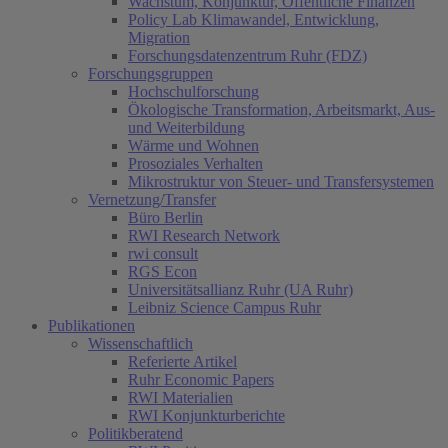
Wachstum, Konjunktur, Öffentliche Finanzen
Policy Lab Klimawandel, Entwicklung,
Migration
Forschungsdatenzentrum Ruhr (FDZ)
Forschungsgruppen
Hochschulforschung
Ökologische Transformation, Arbeitsmarkt, Aus-
und Weiterbildung
Wärme und Wohnen
Prosoziales Verhalten
Mikrostruktur von Steuer- und Transfersystemen
Vernetzung/Transfer
Büro Berlin
RWI Research Network
rwi consult
RGS Econ
Universitätsallianz Ruhr (UA Ruhr)
Leibniz Science Campus Ruhr
Publikationen
Wissenschaftlich
Referierte Artikel
Ruhr Economic Papers
RWI Materialien
RWI Konjunkturberichte
Politikberatend