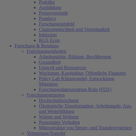
Praktika
Ausbildung
Promovierende
Postdocs
Forschungsumfeld
Chancengleichheit und Vereinbarkeit
Inklusion
RGS Econ
Forschung & Beratung
Forschungseinheiten
Arbeitsmärkte, Bildung, Bevölkerung
Gesundheit
Umwelt und Ressourcen
Wachstum, Konjunktur, Öffentliche Finanzen
Policy Lab Klimawandel, Entwicklung,
Migration
Forschungsdatenzentrum Ruhr (FDZ)
Forschungsgruppen
Hochschulforschung
Ökologische Transformation, Arbeitsmarkt, Aus-
und Weiterbildung
Wärme und Wohnen
Prosoziales Verhalten
Mikrostruktur von Steuer- und Transfersystemen
Vernetzung/Transfer