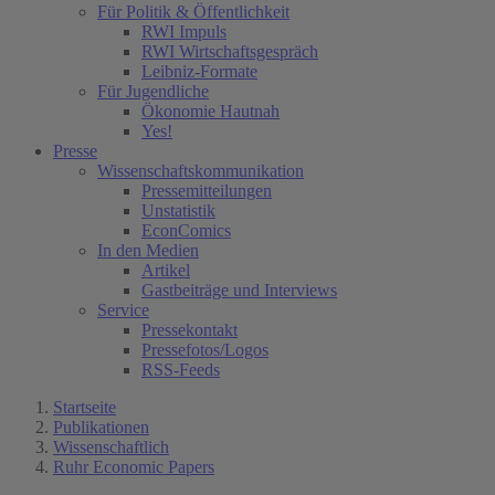
Für Politik & Öffentlichkeit
RWI Impuls
RWI Wirtschaftsgespräch
Leibniz-Formate
Für Jugendliche
Ökonomie Hautnah
Yes!
Presse
Wissenschaftskommunikation
Pressemitteilungen
Unstatistik
EconComics
In den Medien
Artikel
Gastbeiträge und Interviews
Service
Pressekontakt
Pressefotos/Logos
RSS-Feeds
Startseite
Publikationen
Wissenschaftlich
Ruhr Economic Papers