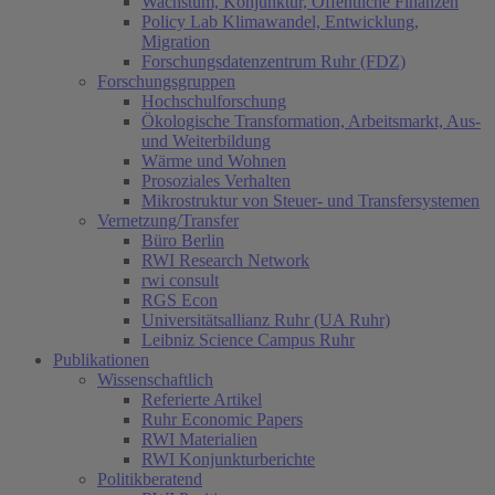
Wachstum, Konjunktur, Öffentliche Finanzen
Policy Lab Klimawandel, Entwicklung,
Migration
Forschungsdatenzentrum Ruhr (FDZ)
Forschungsgruppen
Hochschulforschung
Ökologische Transformation, Arbeitsmarkt, Aus-
und Weiterbildung
Wärme und Wohnen
Prosoziales Verhalten
Mikrostruktur von Steuer- und Transfersystemen
Vernetzung/Transfer
Büro Berlin
RWI Research Network
rwi consult
RGS Econ
Universitätsallianz Ruhr (UA Ruhr)
Leibniz Science Campus Ruhr
Publikationen
Wissenschaftlich
Referierte Artikel
Ruhr Economic Papers
RWI Materialien
RWI Konjunkturberichte
Politikberatend