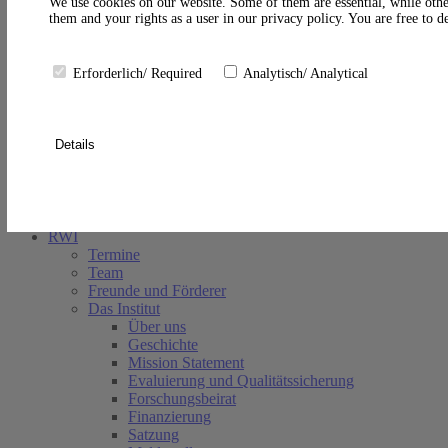
A
We use cookies on our website. Some of them are essential, while othe
them and your rights as a user in our privacy policy. You are free to 
Erforderlich/ Required
Analytisch/ Analytical
Details
Suche schließen
RWI
Termine
Team
Freunde und Förderer
Das Institut
Über uns
Geschichte
Mission Statement
Evaluierung und Qualitätssicherung
Forschungsbeirat
Finanzierung
Satzung