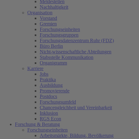
Meldestellen
Nachhaltigkeit
Organisation
Vorstand
Gremien
Forschungseinheiten
Forschungsgruppen
Forschungsdatenzentrum Ruhr (FDZ)
Büro Berlin
Nicht-wissenschaftliche Abteilungen
Stabsstelle Kommunikation
Organigramm
Karriere
Jobs
Praktika
Ausbildung
Promovierende
Postdocs
Forschungsumfeld
Chancengleichheit und Vereinbarkeit
Inklusion
RGS Econ
Forschung & Beratung
Forschungseinheiten
Arbeitsmärkte, Bildung, Bevölkerung