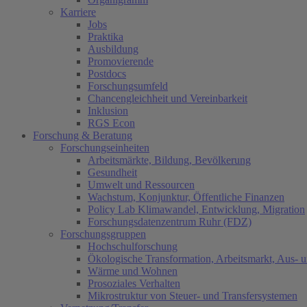
Karriere
Jobs
Praktika
Ausbildung
Promovierende
Postdocs
Forschungsumfeld
Chancengleichheit und Vereinbarkeit
Inklusion
RGS Econ
Forschung & Beratung
Forschungseinheiten
Arbeitsmärkte, Bildung, Bevölkerung
Gesundheit
Umwelt und Ressourcen
Wachstum, Konjunktur, Öffentliche Finanzen
Policy Lab Klimawandel, Entwicklung, Migration
Forschungsdatenzentrum Ruhr (FDZ)
Forschungsgruppen
Hochschulforschung
Ökologische Transformation, Arbeitsmarkt, Aus- 
Wärme und Wohnen
Prosoziales Verhalten
Mikrostruktur von Steuer- und Transfersystemen