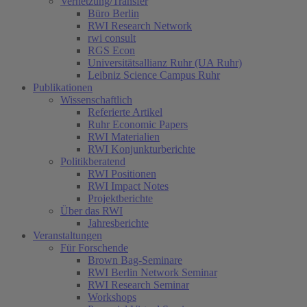
Vernetzung/Transfer
Büro Berlin
RWI Research Network
rwi consult
RGS Econ
Universitätsallianz Ruhr (UA Ruhr)
Leibniz Science Campus Ruhr
Publikationen
Wissenschaftlich
Referierte Artikel
Ruhr Economic Papers
RWI Materialien
RWI Konjunkturberichte
Politikberatend
(current)
RWI Positionen
RWI Impact Notes
Projektberichte
Über das RWI
Jahresberichte
Veranstaltungen
Für Forschende
Brown Bag-Seminare
RWI Berlin Network Seminar
RWI Research Seminar
Workshops