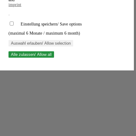
imprint
.
Einstellung speichern/ Save options
(maximal 6 Monate / maximum 6 month)
Auswahl erlauben/ Allow selection
Alle zulassen/ Allow all