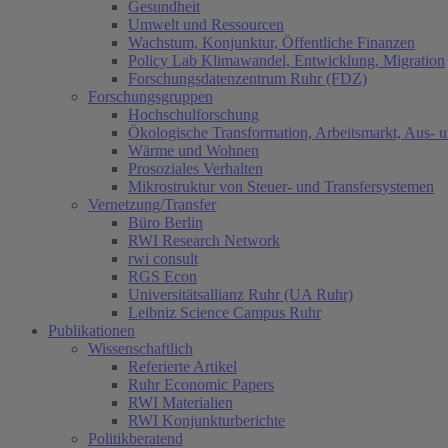
Gesundheit
Umwelt und Ressourcen
Wachstum, Konjunktur, Öffentliche Finanzen
Policy Lab Klimawandel, Entwicklung, Migration
Forschungsdatenzentrum Ruhr (FDZ)
Forschungsgruppen
Hochschulforschung
Ökologische Transformation, Arbeitsmarkt, Aus- 
Wärme und Wohnen
Prosoziales Verhalten
Mikrostruktur von Steuer- und Transfersystemen
Vernetzung/Transfer
Büro Berlin
RWI Research Network
rwi consult
RGS Econ
Universitätsallianz Ruhr (UA Ruhr)
Leibniz Science Campus Ruhr
Publikationen
Wissenschaftlich
Referierte Artikel
Ruhr Economic Papers
RWI Materialien
RWI Konjunkturberichte
Politikberatend