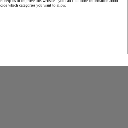
rs help us to improve this website - you can find more information about
decide which categories you want to allow.