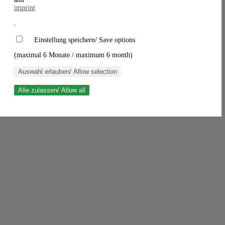
imprint
.
Einstellung speichern/ Save options
(maximal 6 Monate / maximum 6 month)
Auswahl erlauben/ Allow selection
Alle zulassen/ Allow all