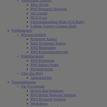
Vernetzung/Transfer
Büro Berlin
RWI Research Network
rwi consult
RGS Econ
Universitätsallianz Ruhr (UA Ruhr)
Leibniz Science Campus Ruhr
Publikationen
Wissenschaftlich
Referierte Artikel
Ruhr Economic Papers
RWI Materialien
RWI Konjunkturberichte
Politikberatend
RWI Positionen
RWI Impact Notes
Projektberichte
Über das RWI
Jahresberichte
Veranstaltungen
Für Forschende
Brown Bag-Seminare
RWI Berlin Network Seminar
RWI Research Seminar
Workshops