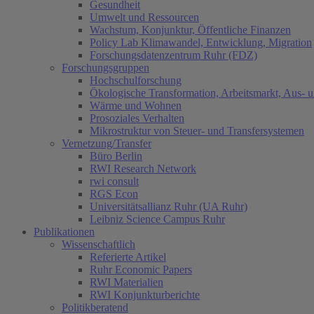
Gesundheit
Umwelt und Ressourcen
Wachstum, Konjunktur, Öffentliche Finanzen
Policy Lab Klimawandel, Entwicklung, Migration
Forschungsdatenzentrum Ruhr (FDZ)
Forschungsgruppen
Hochschulforschung
Ökologische Transformation, Arbeitsmarkt, Aus- 
Wärme und Wohnen
Prosoziales Verhalten
Mikrostruktur von Steuer- und Transfersystemen
Vernetzung/Transfer
Büro Berlin
RWI Research Network
rwi consult
RGS Econ
Universitätsallianz Ruhr (UA Ruhr)
Leibniz Science Campus Ruhr
Publikationen
Wissenschaftlich
Referierte Artikel
Ruhr Economic Papers
RWI Materialien
RWI Konjunkturberichte
Politikberatend