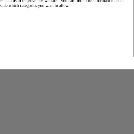
rs help us to improve this website - you can find more information about
decide which categories you want to allow.