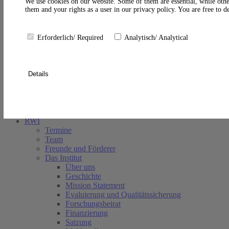
A
We use cookies on our website. Some of them are essential, while othe
them and your rights as a user in our privacy policy. You are free to 
Erforderlich/ Required
Analytisch/ Analytical
Details
Suche schließen
RWI
Termine
Team
Freunde und Förderer
Das Institut
Über uns
Geschichte
Mission Statement
Evaluierung und Qualitätssicherung
Forschungsbeirat
Finanzierung
Satzung