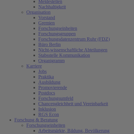
Meldestellen
Nachhaltigkeit
Organisation
Vorstand
Gremien
Forschungseinheiten
Forschungsgruppen
Forschungsdatenzentrum Ruhr (FDZ)
Büro Berlin
Nicht-wissenschaftliche Abteilungen
Stabsstelle Kommunikation
Organigramm
Karriere
Jobs
Praktika
Ausbildung
Promovierende
Postdocs
Forschungsumfeld
Chancengleichheit und Vereinbarkeit
Inklusion
RGS Econ
Forschung & Beratung
Forschungseinheiten
Arbeitsmärkte, Bildung, Bevölkerung