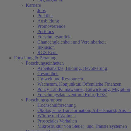
Karriere
Jobs
Praktika
Ausbildung
Promovierende
Postdocs
Forschungsumfeld
Chancengleichheit und Vereinbarkeit
Inklusion
RGS Econ
Forschung & Beratung
Forschungseinheiten
Arbeitsmärkte, Bildung, Bevölkerung
Gesundheit
Umwelt und Ressourcen
Wachstum, Konjunktur, Öffentliche Finanzen
Policy Lab Klimawandel, Entwicklung, Migration
Forschungsdatenzentrum Ruhr (FDZ)
Forschungsgruppen
Hochschulforschung
Ökologische Transformation, Arbeitsmarkt, Aus- 
Wärme und Wohnen
Prosoziales Verhalten
Mikrostruktur von Steuer- und Transfersystemen