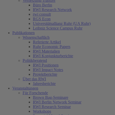
Vernetzung/Transfer
Büro Berlin
RWI Research Network
rwi consult
RGS Econ
Universitätsallianz Ruhr (UA Ruhr)
Leibniz Science Campus Ruhr
Publikationen
Wissenschaftlich
Referierte Artikel
Ruhr Economic Papers
RWI Materialien
RWI Konjunkturberichte
Politikberatend
RWI Positionen
RWI Impact Notes
Projektberichte
Über das RWI
Jahresberichte
Veranstaltungen
Für Forschende
Brown Bag-Seminare
RWI Berlin Network Seminar
RWI Research Seminar
Workshops