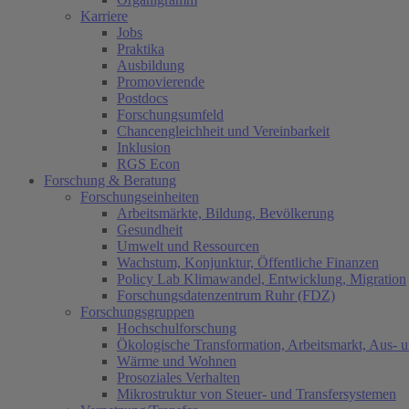
Karriere
Jobs
Praktika
Ausbildung
Promovierende
Postdocs
Forschungsumfeld
Chancengleichheit und Vereinbarkeit
Inklusion
RGS Econ
Forschung & Beratung
Forschungseinheiten
Arbeitsmärkte, Bildung, Bevölkerung
Gesundheit
Umwelt und Ressourcen
Wachstum, Konjunktur, Öffentliche Finanzen
Policy Lab Klimawandel, Entwicklung, Migration
Forschungsdatenzentrum Ruhr (FDZ)
Forschungsgruppen
Hochschulforschung
Ökologische Transformation, Arbeitsmarkt, Aus- 
Wärme und Wohnen
Prosoziales Verhalten
Mikrostruktur von Steuer- und Transfersystemen