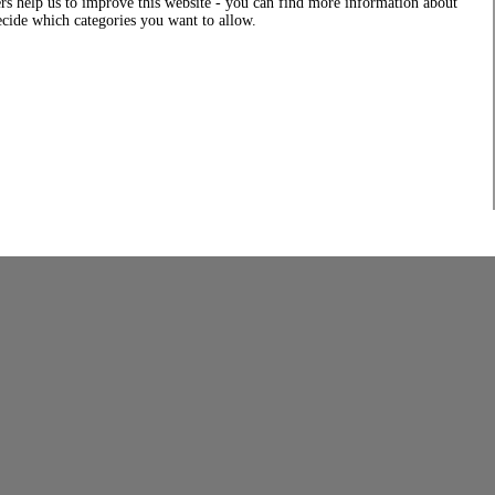
rs help us to improve this website - you can find more information about
decide which categories you want to allow.