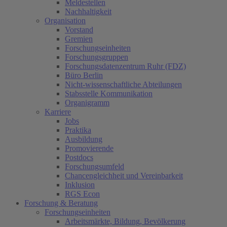
Meldestellen
Nachhaltigkeit
Organisation
Vorstand
Gremien
Forschungseinheiten
Forschungsgruppen
Forschungsdatenzentrum Ruhr (FDZ)
Büro Berlin
Nicht-wissenschaftliche Abteilungen
Stabsstelle Kommunikation
Organigramm
Karriere
Jobs
Praktika
Ausbildung
Promovierende
Postdocs
Forschungsumfeld
Chancengleichheit und Vereinbarkeit
Inklusion
RGS Econ
Forschung & Beratung
Forschungseinheiten
Arbeitsmärkte, Bildung, Bevölkerung