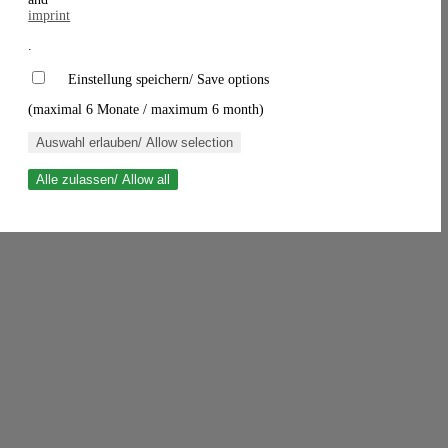
imprint
.
Einstellung speichern/ Save options
(maximal 6 Monate / maximum 6 month)
Auswahl erlauben/ Allow selection
Alle zulassen/ Allow all