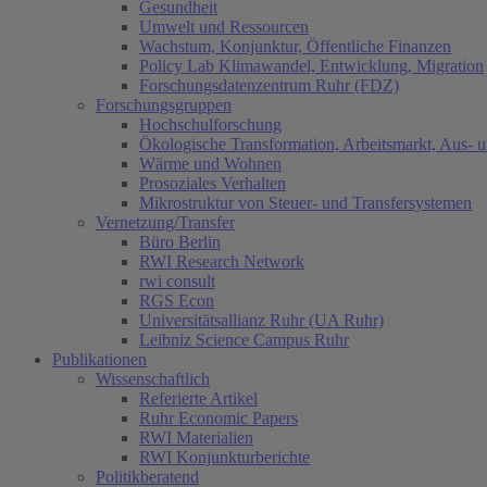
Gesundheit
Umwelt und Ressourcen
Wachstum, Konjunktur, Öffentliche Finanzen
Policy Lab Klimawandel, Entwicklung, Migration
Forschungsdatenzentrum Ruhr (FDZ)
Forschungsgruppen
Hochschulforschung
Ökologische Transformation, Arbeitsmarkt, Aus- 
Wärme und Wohnen
Prosoziales Verhalten
Mikrostruktur von Steuer- und Transfersystemen
Vernetzung/Transfer
Büro Berlin
RWI Research Network
rwi consult
RGS Econ
Universitätsallianz Ruhr (UA Ruhr)
Leibniz Science Campus Ruhr
Publikationen
Wissenschaftlich
Referierte Artikel
Ruhr Economic Papers
RWI Materialien
RWI Konjunkturberichte
Politikberatend