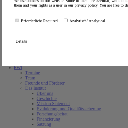
A
We use cookies on our website. Some of them are essential, while othe
them and your rights as a user in our privacy policy. You are free to 
Erforderlich/ Required
Analytisch/ Analytical
Details
Suche schließen
RWI
Termine
Team
Freunde und Förderer
Das Institut
Über uns
Geschichte
Mission Statement
Evaluierung und Qualitätssicherung
Forschungsbeirat
Finanzierung
Satzung