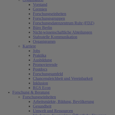
Vorstand
Gremien
Forschungseinheiten
Forschungsgruppen
Forschungsdatenzentrum Ruhr (FDZ)
Büro Berlin
Nicht-wissenschaftliche Abteilungen
Stabsstelle Kommunikation
Organigramm
Karriere
Jobs
Praktika
Ausbildung
Promovierende
Postdocs
Forschungsumfeld
Chancengleichheit und Vereinbarkeit
Inklusion
RGS Econ
Forschung & Beratung
Forschungseinheiten
Arbeitsmärkte, Bildung, Bevölkerung
Gesundheit
Umwelt und Ressourcen