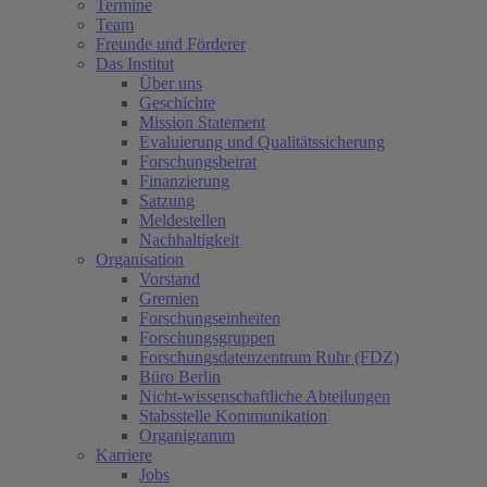
Termine
Team
Freunde und Förderer
Das Institut
Über uns
Geschichte
Mission Statement
Evaluierung und Qualitätssicherung
Forschungsbeirat
Finanzierung
Satzung
Meldestellen
Nachhaltigkeit
Organisation
Vorstand
Gremien
Forschungseinheiten
Forschungsgruppen
Forschungsdatenzentrum Ruhr (FDZ)
Büro Berlin
Nicht-wissenschaftliche Abteilungen
Stabsstelle Kommunikation
Organigramm
Karriere
Jobs