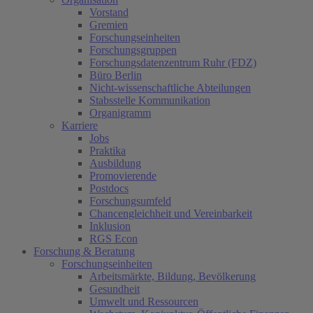
Vorstand
Gremien
Forschungseinheiten
Forschungsgruppen
Forschungsdatenzentrum Ruhr (FDZ)
Büro Berlin
Nicht-wissenschaftliche Abteilungen
Stabsstelle Kommunikation
Organigramm
Karriere
Jobs
Praktika
Ausbildung
Promovierende
Postdocs
Forschungsumfeld
Chancengleichheit und Vereinbarkeit
Inklusion
RGS Econ
Forschung & Beratung
Forschungseinheiten
Arbeitsmärkte, Bildung, Bevölkerung
Gesundheit
Umwelt und Ressourcen