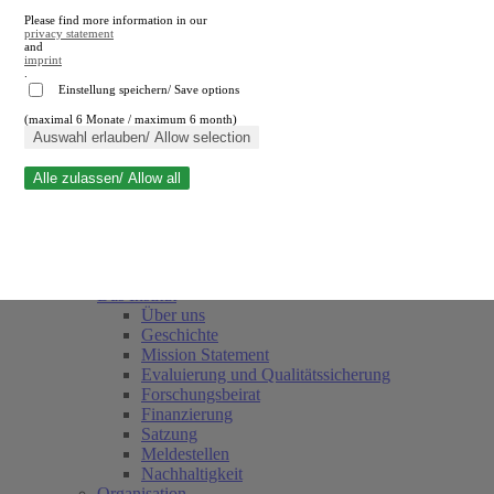
Please find more information in our
privacy statement
and
imprint
.
Einstellung speichern/ Save options
(maximal 6 Monate / maximum 6 month)
Suche schließen
Auswahl erlauben/ Allow selection
Alle zulassen/ Allow all
RWI
Termine
Team
Freunde und Förderer
Das Institut
Über uns
Geschichte
Mission Statement
Evaluierung und Qualitätssicherung
Forschungsbeirat
Finanzierung
Satzung
Meldestellen
Nachhaltigkeit
Organisation