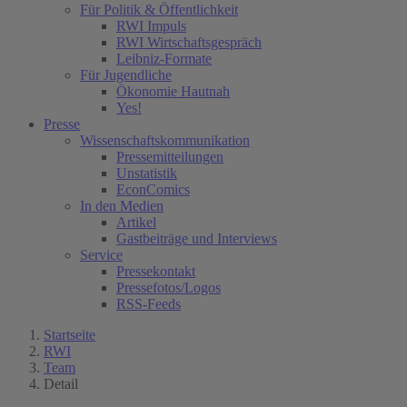
Für Politik & Öffentlichkeit
RWI Impuls
RWI Wirtschaftsgespräch
Leibniz-Formate
Für Jugendliche
Ökonomie Hautnah
Yes!
Presse
Wissenschaftskommunikation
Pressemitteilungen
Unstatistik
EconComics
In den Medien
Artikel
Gastbeiträge und Interviews
Service
Pressekontakt
Pressefotos/Logos
RSS-Feeds
Startseite
RWI
Team
Detail