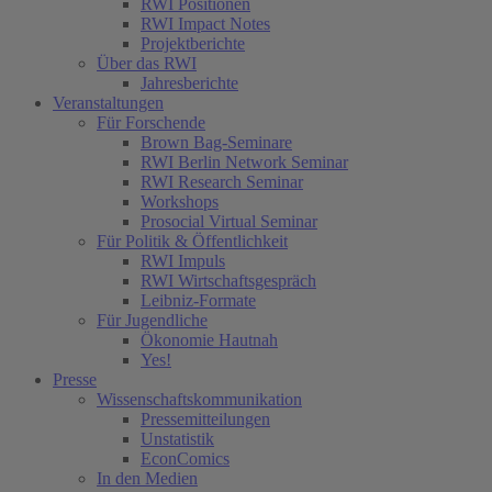
RWI Positionen
RWI Impact Notes
Projektberichte
Über das RWI
Jahresberichte
Veranstaltungen
Für Forschende
Brown Bag-Seminare
RWI Berlin Network Seminar
RWI Research Seminar
Workshops
Prosocial Virtual Seminar
Für Politik & Öffentlichkeit
RWI Impuls
RWI Wirtschaftsgespräch
Leibniz-Formate
Für Jugendliche
Ökonomie Hautnah
Yes!
Presse
Wissenschaftskommunikation
Pressemitteilungen
Unstatistik
EconComics
In den Medien