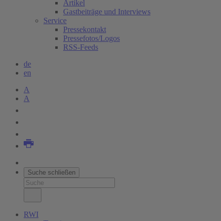
Artikel
Gastbeiträge und Interviews
Service
Pressekontakt
Pressefotos/Logos
RSS-Feeds
de
en
A
A
Suche schließen
RWI