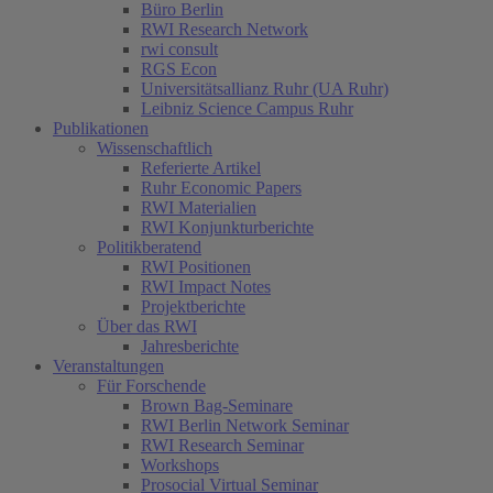
Büro Berlin
RWI Research Network
rwi consult
RGS Econ
Universitätsallianz Ruhr (UA Ruhr)
Leibniz Science Campus Ruhr
Publikationen
Wissenschaftlich
Referierte Artikel
Ruhr Economic Papers
RWI Materialien
RWI Konjunkturberichte
Politikberatend
RWI Positionen
RWI Impact Notes
Projektberichte
Über das RWI
Jahresberichte
Veranstaltungen
Für Forschende
Brown Bag-Seminare
RWI Berlin Network Seminar
RWI Research Seminar
Workshops
Prosocial Virtual Seminar