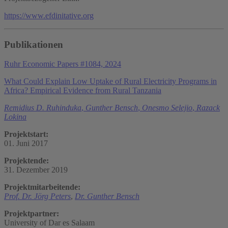
https://www.efdinitative.org
Publikationen
Ruhr Economic Papers #1084, 2024
What Could Explain Low Uptake of Rural Electricity Programs in
Africa? Empirical Evidence from Rural Tanzania
Remidius D. Ruhinduka
,
Gunther Bensch
,
Onesmo Selejio
,
Razack
Lokina
Projektstart:
01. Juni 2017
Projektende:
31. Dezember 2019
Projektmitarbeitende:
Prof. Dr. Jörg Peters
,
Dr. Gunther Bensch
Projektpartner:
University of Dar es Salaam