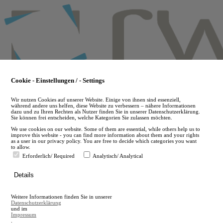
Skip
to
main
content
Cookie - Einstellungen / - Settings
Wir nutzen Cookies auf unserer Website. Einige von ihnen sind essenziell,
während andere uns helfen, diese Website zu verbessern – nähere Informationen
dazu und zu Ihren Rechten als Nutzer finden Sie in unserer Datenschutzerklärung.
Sie können frei entscheiden, welche Kategorien Sie zulassen möchten.
We use cookies on our website. Some of them are essential, while others help us to
improve this website - you can find more information about them and your rights
as a user in our privacy policy. You are free to decide which categories you want
to allow.
Erforderlich/ Required
Analytisch/ Analytical
de
Details
en
A
Weitere Informationen finden Sie in unserer
A
Datenschutzerklärung
und im
Impressum
.