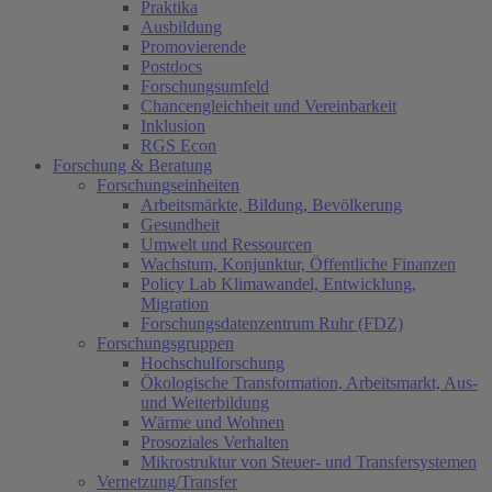
Praktika
Ausbildung
Promovierende
Postdocs
Forschungsumfeld
Chancengleichheit und Vereinbarkeit
Inklusion
RGS Econ
Forschung & Beratung
Forschungseinheiten
Arbeitsmärkte, Bildung, Bevölkerung
Gesundheit
Umwelt und Ressourcen
Wachstum, Konjunktur, Öffentliche Finanzen
Policy Lab Klimawandel, Entwicklung,
Migration
Forschungsdatenzentrum Ruhr (FDZ)
Forschungsgruppen
Hochschulforschung
Ökologische Transformation, Arbeitsmarkt, Aus-
und Weiterbildung
Wärme und Wohnen
Prosoziales Verhalten
Mikrostruktur von Steuer- und Transfersystemen
Vernetzung/Transfer