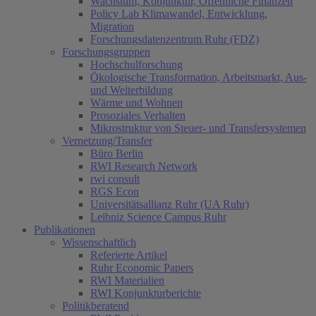
Wachstum, Konjunktur, Öffentliche Finanzen
Policy Lab Klimawandel, Entwicklung,
Migration
Forschungsdatenzentrum Ruhr (FDZ)
Forschungsgruppen
Hochschulforschung
Ökologische Transformation, Arbeitsmarkt, Aus-
und Weiterbildung
Wärme und Wohnen
Prosoziales Verhalten
Mikrostruktur von Steuer- und Transfersystemen
Vernetzung/Transfer
Büro Berlin
RWI Research Network
rwi consult
RGS Econ
Universitätsallianz Ruhr (UA Ruhr)
Leibniz Science Campus Ruhr
Publikationen
Wissenschaftlich
Referierte Artikel
Ruhr Economic Papers
RWI Materialien
RWI Konjunkturberichte
Politikberatend