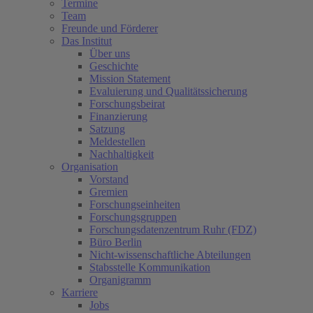
Termine
Team
Freunde und Förderer
Das Institut
Über uns
Geschichte
Mission Statement
Evaluierung und Qualitätssicherung
Forschungsbeirat
Finanzierung
Satzung
Meldestellen
Nachhaltigkeit
Organisation
Vorstand
Gremien
Forschungseinheiten
Forschungsgruppen
Forschungsdatenzentrum Ruhr (FDZ)
Büro Berlin
Nicht-wissenschaftliche Abteilungen
Stabsstelle Kommunikation
Organigramm
Karriere
Jobs