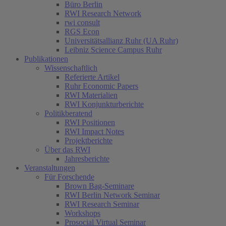
Büro Berlin
RWI Research Network
rwi consult
RGS Econ
Universitätsallianz Ruhr (UA Ruhr)
Leibniz Science Campus Ruhr
Publikationen
Wissenschaftlich
Referierte Artikel
Ruhr Economic Papers
RWI Materialien
RWI Konjunkturberichte
Politikberatend
RWI Positionen
RWI Impact Notes
Projektberichte
Über das RWI
Jahresberichte
Veranstaltungen
Für Forschende
Brown Bag-Seminare
RWI Berlin Network Seminar
RWI Research Seminar
Workshops
Prosocial Virtual Seminar