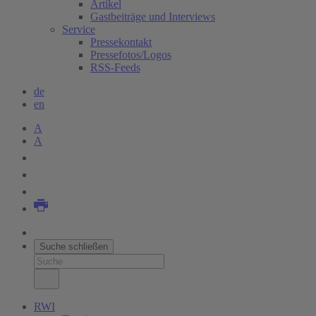
Artikel
Gastbeiträge und Interviews
Service
Pressekontakt
Pressefotos/Logos
RSS-Feeds
de
en
A
A
Suche schließen
RWI