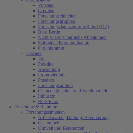
Vorstand
Gremien
Forschungseinheiten
Forschungsgruppen
Forschungsdatenzentrum Ruhr (FDZ)
Büro Berlin
Nicht-wissenschaftliche Abteilungen
Stabsstelle Kommunikation
Organigramm
Karriere
Jobs
Praktika
Ausbildung
Promovierende
Postdocs
Forschungsumfeld
Chancengleichheit und Vereinbarkeit
Inklusion
RGS Econ
Forschung & Beratung
Forschungseinheiten
Arbeitsmärkte, Bildung, Bevölkerung
Gesundheit
Umwelt und Ressourcen