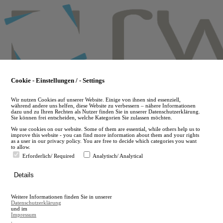
Skip
to
main
content
Cookie - Einstellungen / - Settings
Wir nutzen Cookies auf unserer Website. Einige von ihnen sind essenziell,
während andere uns helfen, diese Website zu verbessern – nähere Informationen
dazu und zu Ihren Rechten als Nutzer finden Sie in unserer Datenschutzerklärung.
Sie können frei entscheiden, welche Kategorien Sie zulassen möchten.
We use cookies on our website. Some of them are essential, while others help us to
improve this website - you can find more information about them and your rights
as a user in our privacy policy. You are free to decide which categories you want
to allow.
Erforderlich/ Required
Analytisch/ Analytical
de
Details
en
A
Weitere Informationen finden Sie in unserer
A
Datenschutzerklärung
und im
Impressum
.