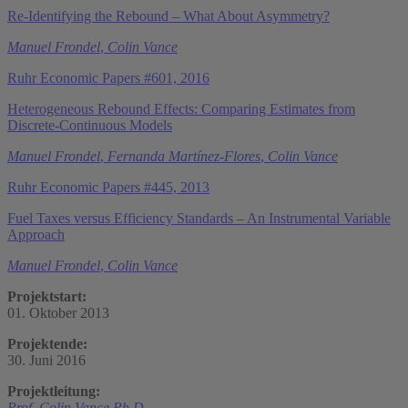
Re-Identifying the Rebound – What About Asymmetry?
Manuel Frondel
,
Colin Vance
Ruhr Economic Papers #601, 2016
Heterogeneous Rebound Effects: Comparing Estimates from
Discrete-Continuous Models
Manuel Frondel
,
Fernanda Martínez-Flores
,
Colin Vance
Ruhr Economic Papers #445, 2013
Fuel Taxes versus Efficiency Standards – An Instrumental Variable
Approach
Manuel Frondel
,
Colin Vance
Projektstart:
01. Oktober 2013
Projektende:
30. Juni 2016
Projektleitung:
Prof. Colin Vance Ph.D.