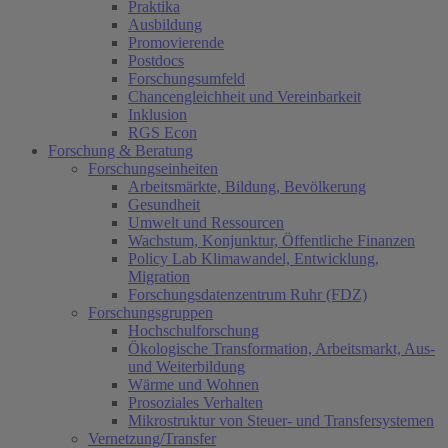
Praktika
Ausbildung
Promovierende
Postdocs
Forschungsumfeld
Chancengleichheit und Vereinbarkeit
Inklusion
RGS Econ
Forschung & Beratung
Forschungseinheiten
Arbeitsmärkte, Bildung, Bevölkerung
Gesundheit
Umwelt und Ressourcen
Wachstum, Konjunktur, Öffentliche Finanzen
Policy Lab Klimawandel, Entwicklung,
Migration
Forschungsdatenzentrum Ruhr (FDZ)
Forschungsgruppen
Hochschulforschung
Ökologische Transformation, Arbeitsmarkt, Aus-
und Weiterbildung
Wärme und Wohnen
Prosoziales Verhalten
Mikrostruktur von Steuer- und Transfersystemen
Vernetzung/Transfer