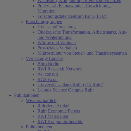
Wachstum, Konjunktur, Öffentliche Finanzen
Policy Lab Klimawandel, Entwicklung,
Migration
Forschungsdatenzentrum Ruhr (FDZ)
Forschungsgruppen
Hochschulforschung
Ökologische Transformation, Arbeitsmarkt, Aus-
und Weiterbildung
Wärme und Wohnen
Prosoziales Verhalten
Mikrostruktur von Steuer- und Transfersystemen
Vernetzung/Transfer
Büro Berlin
RWI Research Network
rwi consult
RGS Econ
Universitätsallianz Ruhr (UA Ruhr)
Leibniz Science Campus Ruhr
Publikationen
Wissenschaftlich
Referierte Artikel
Ruhr Economic Papers
RWI Materialien
RWI Konjunkturberichte
Politikberatend