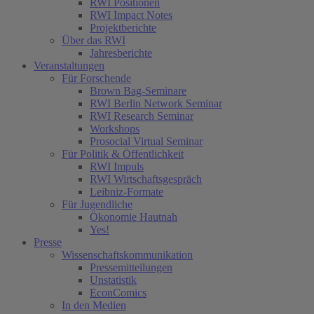
RWI Positionen
RWI Impact Notes
Projektberichte
Über das RWI
Jahresberichte
Veranstaltungen
Für Forschende
Brown Bag-Seminare
RWI Berlin Network Seminar
RWI Research Seminar
Workshops
Prosocial Virtual Seminar
Für Politik & Öffentlichkeit
RWI Impuls
RWI Wirtschaftsgespräch
Leibniz-Formate
Für Jugendliche
Ökonomie Hautnah
Yes!
Presse
Wissenschaftskommunikation
Pressemitteilungen
Unstatistik
EconComics
In den Medien