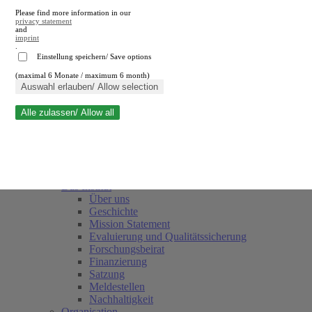
Please find more information in our
privacy statement
and
imprint
.
Einstellung speichern/ Save options
(maximal 6 Monate / maximum 6 month)
Suche schließen
Auswahl erlauben/ Allow selection
Alle zulassen/ Allow all
RWI
Termine
Team
Freunde und Förderer
Das Institut
Über uns
Geschichte
Mission Statement
Evaluierung und Qualitätssicherung
Forschungsbeirat
Finanzierung
Satzung
Meldestellen
Nachhaltigkeit
Organisation