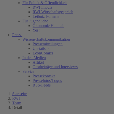
Für Politik & Öffentlichkeit
RWI Impuls
RWI Wirtschaftsgespräch
Leibniz-Formate
Für Jugendliche
Ökonomie Hautnah
Yes!
Presse
Wissenschaftskommunikation
Pressemitteilungen
Unstatistik
EconComics
In den Medien
Artikel
Gastbeiträge und Interviews
Service
Pressekontakt
Pressefotos/Logos
RSS-Feeds
Startseite
RWI
Team
Detail