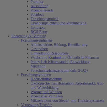
Praktika
Ausbildung
Promovierende
Postdocs
Forschungsumfeld
Chancengleichheit und Vereinbarkeit
Inklusion
RGS Econ
Forschung & Beratung
Forschungseinheiten
Arbeitsmärkte, Bildung, Bevölkerung
Gesundheit
Umwelt und Ressourcen
Wachstum, Konjunktur, Öffentliche Finanzen
Policy Lab Klimawandel, Entwicklung,
Migration
Forschungsdatenzentrum Ruhr (FDZ)
Forschungsgruppen
Hochschulforschung
Ökologische Transformation, Arbeitsmarkt, Aus-
und Weiterbildung
Wärme und Wohnen
Prosoziales Verhalten
Mikrostruktur von Steuer- und Transfersystemen
Vernetzung/Transfer