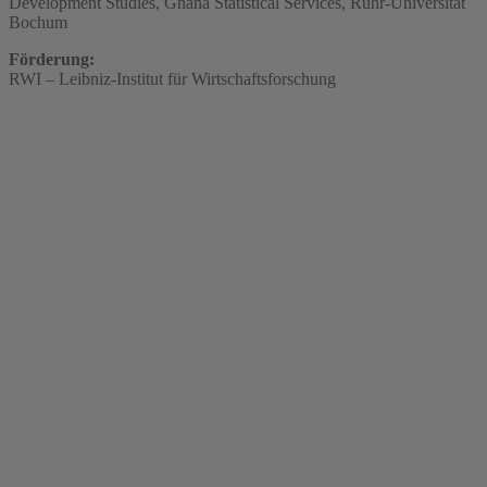
Development Studies, Ghana Statistical Services, Ruhr-Universität
Bochum
Förderung:
RWI – Leibniz-Institut für Wirtschaftsforschung