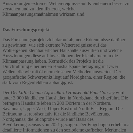
Auswirkungen extremer Wetterereignisse auf Kleinbauern besser zu
verstehen und zu identifizieren, welche
Klimaanpassungsmaßnahmen wirksam sind.
Das Forschungsprojekt
Das Forschungsprojekt zielt darauf ab, neue Erkenntnisse darüber
zu gewinnen, wie sich extreme Wetterereignisse auf das
Wohlergehen kleinbäuerlicher Haushalte auswirken und welche
Auswirkungen diese auf Investitionen der Kleinbaruern in die
Klimaanpassung haben. Kernstück des Projekts ist die
Durchführung einer neuen Haushaltspanelbefragung mit zwei
Wellen, die wir mit ökonometrischen Methoden auswerten. Der
geografische Schwerpunkt liegt auf Nordghana, einer Region, die
stark vom Regenfeldbau abhängig ist.
Der
DecLaRe Ghana Agricultural Household Panel Survey
wird
unter 3.000 ländlichen Haushalten in Nordghana durchgeführt. Die
befragten Haushalte leben in 200 Dörfern in der Northern,
Savannah, Upper West, Upper East und North East Region. Die
Befragung ist repräsentativ für die ländliche Bevölkerung
Nordghanas; die Stichprobe wurde auf Basis des
Bevölkerungszensus von 2021 gezogen. Der Fragebogen erhebt u.a.
detaillierte Informationen zu den soziodemografischen Merkmalen