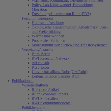
Wachstum, Konjunktur, Öffentliche Finanzen
Policy Lab Klimawandel, Entwicklung,
Migration
Forschungsdatenzentrum Ruhr (FDZ)
Forschungsgruppen
Hochschulforschung
Ökologische Transformation, Arbeitsmarkt, Aus-
und Weiterbildung
Wärme und Wohnen
Prosoziales Verhalten
Mikrostruktur von Steuer- und Transfersystemen
Vernetzung/Transfer
Büro Berlin
RWI Research Network
rwi consult
RGS Econ
Universitätsallianz Ruhr (UA Ruhr)
Leibniz Science Campus Ruhr
Publikationen
Wissenschaftlich
Referierte Artikel
Ruhr Economic Papers
RWI Materialien
RWI Konjunkturberichte
Politikberatend