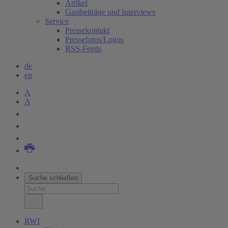
Artikel
Gastbeiträge und Interviews
Service
Pressekontakt
Pressefotos/Logos
RSS-Feeds
de
en
A
A
Suche schließen
RWI