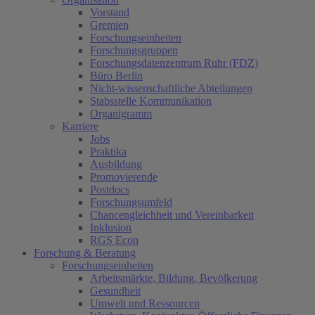
Vorstand
Gremien
Forschungseinheiten
Forschungsgruppen
Forschungsdatenzentrum Ruhr (FDZ)
Büro Berlin
Nicht-wissenschaftliche Abteilungen
Stabsstelle Kommunikation
Organigramm
Karriere
Jobs
Praktika
Ausbildung
Promovierende
Postdocs
Forschungsumfeld
Chancengleichheit und Vereinbarkeit
Inklusion
RGS Econ
Forschung & Beratung
Forschungseinheiten
Arbeitsmärkte, Bildung, Bevölkerung
Gesundheit
Umwelt und Ressourcen