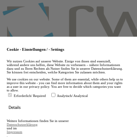
Skip
to
main
content
Cookie - Einstellungen / - Settings
Wir nutzen Cookies auf unserer Website. Einige von ihnen sind essenziell,
während andere uns helfen, diese Website zu verbessern – nähere Informationen
dazu und zu Ihren Rechten als Nutzer finden Sie in unserer Datenschutzerklärung.
Sie können frei entscheiden, welche Kategorien Sie zulassen möchten.
We use cookies on our website. Some of them are essential, while others help us to
improve this website - you can find more information about them and your rights
as a user in our privacy policy. You are free to decide which categories you want
to allow.
Erforderlich/ Required
Analytisch/ Analytical
de
Details
en
A
Weitere Informationen finden Sie in unserer
A
Datenschutzerklärung
und im
Impressum
.