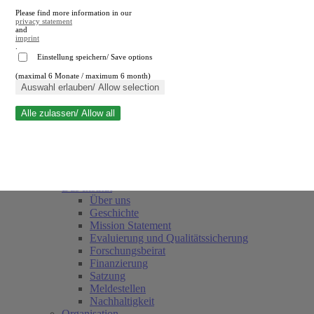
Please find more information in our
privacy statement
and
imprint
.
Einstellung speichern/ Save options
(maximal 6 Monate / maximum 6 month)
Suche schließen
Auswahl erlauben/ Allow selection
Alle zulassen/ Allow all
RWI
Termine
Team
Freunde und Förderer
Das Institut
Über uns
Geschichte
Mission Statement
Evaluierung und Qualitätssicherung
Forschungsbeirat
Finanzierung
Satzung
Meldestellen
Nachhaltigkeit
Organisation