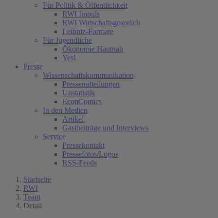
Für Politik & Öffentlichkeit
RWI Impuls
RWI Wirtschaftsgespräch
Leibniz-Formate
Für Jugendliche
Ökonomie Hautnah
Yes!
Presse
Wissenschaftskommunikation
Pressemitteilungen
Unstatistik
EconComics
In den Medien
Artikel
Gastbeiträge und Interviews
Service
Pressekontakt
Pressefotos/Logos
RSS-Feeds
Startseite
RWI
Team
Detail