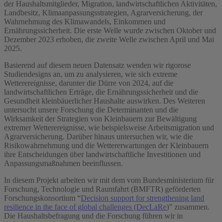
der Haushaltsmitglieder, Migration, landwirtschaftlichen Aktivitäten,
Landbesitz, Klimaanpassungsstrategien, Agrarversicherung, der
Wahrnehmung des Klimawandels, Einkommen und
Ernährungssicherheit. Die erste Welle wurde zwischen Oktober und
Dezember 2023 erhoben, die zweite Welle zwischen April und Mai
2025.
Basierend auf diesem neuen Datensatz wenden wir rigorose
Studiendesigns an, um zu analysieren, wie sich extreme
Wetterereignisse, darunter die Dürre von 2024, auf die
landwirtschaftlichen Erträge, die Ernährungssicherheit und die
Gesundheit kleinbäuerlicher Haushalte auswirken. Des Weiteren
untersucht unsere Forschung die Determinanten und die
Wirksamkeit der Strategien von Kleinbauern zur Bewältigung
extremer Wetterereignisse, wie beispielsweise Arbeitsmigration und
Agrarversicherung. Darüber hinaus untersuchen wir, wie die
Risikowahrnehmung und die Wettererwartungen der Kleinbauern
ihre Entscheidungen über landwirtschaftliche Investitionen und
Anpassungsmaßnahmen beeinflussen.
In diesem Projekt arbeiten wir mit dem vom Bundesministerium für
Forschung, Technologie und Raumfahrt (BMFTR) geförderten
Forschungskonsortium “
Decision support for strengthening land
resilience in the face of global challenges (DecLaRe
)
” zusammen.
Die Haushaltsbefragung und die Forschung führen wir in