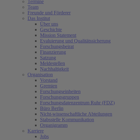
Termine
Team
Freunde und Förderer
Das Institut
Über uns
Geschichte
Mission Statement
Evaluierung und Qualitätssicherung
Forschungsbeirat
Finanzierung
Satzung
Meldestellen
Nachhaltigkeit
Organisation
Vorstand
Gremien
Forschungseinheiten
Forschungsgruppen
Forschungsdatenzentrum Ruhr (FDZ)
Büro Berlin
Nicht-wissenschaftliche Abteilungen
Stabsstelle Kommunikation
Organigramm
Karriere
Jobs