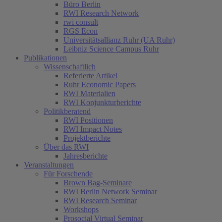
Büro Berlin
RWI Research Network
rwi consult
RGS Econ
Universitätsallianz Ruhr (UA Ruhr)
Leibniz Science Campus Ruhr
Publikationen
Wissenschaftlich
Referierte Artikel
Ruhr Economic Papers
RWI Materialien
RWI Konjunkturberichte
Politikberatend
RWI Positionen
RWI Impact Notes
Projektberichte
Über das RWI
Jahresberichte
Veranstaltungen
Für Forschende
Brown Bag-Seminare
RWI Berlin Network Seminar
RWI Research Seminar
Workshops
Prosocial Virtual Seminar