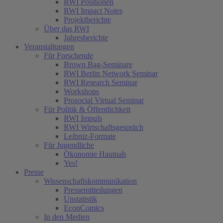
RWI Positionen
RWI Impact Notes
Projektberichte
Über das RWI
Jahresberichte
Veranstaltungen
Für Forschende
Brown Bag-Seminare
RWI Berlin Network Seminar
RWI Research Seminar
Workshops
Prosocial Virtual Seminar
Für Politik & Öffentlichkeit
RWI Impuls
RWI Wirtschaftsgespräch
Leibniz-Formate
Für Jugendliche
Ökonomie Hautnah
Yes!
Presse
Wissenschaftskommunikation
Pressemitteilungen
Unstatistik
EconComics
In den Medien