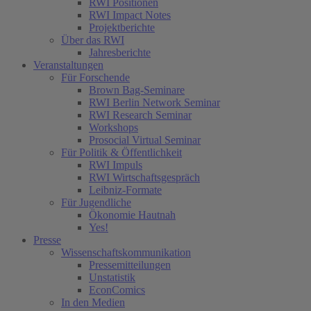
RWI Positionen
RWI Impact Notes
Projektberichte
Über das RWI
Jahresberichte
Veranstaltungen
Für Forschende
Brown Bag-Seminare
RWI Berlin Network Seminar
RWI Research Seminar
Workshops
Prosocial Virtual Seminar
Für Politik & Öffentlichkeit
RWI Impuls
RWI Wirtschaftsgespräch
Leibniz-Formate
Für Jugendliche
Ökonomie Hautnah
Yes!
Presse
Wissenschaftskommunikation
Pressemitteilungen
Unstatistik
EconComics
In den Medien