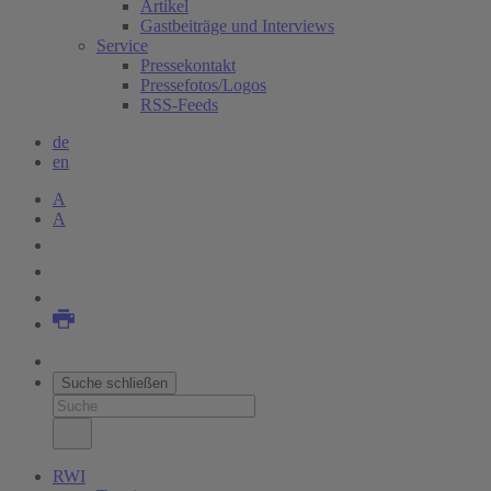
Artikel
Gastbeiträge und Interviews
Service
Pressekontakt
Pressefotos/Logos
RSS-Feeds
de
en
A
A
Suche schließen
RWI