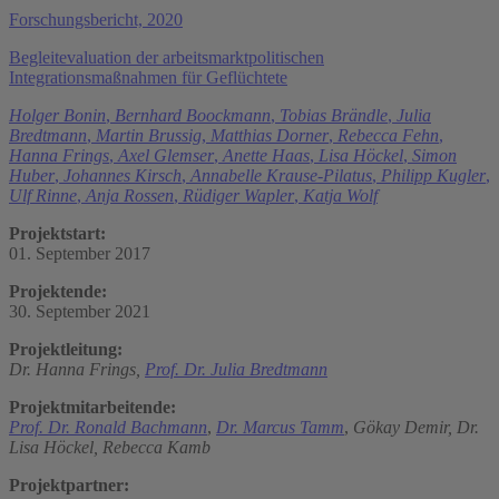
Forschungsbericht, 2020
Begleitevaluation der arbeitsmarktpolitischen
Integrationsmaßnahmen für Geflüchtete
Holger Bonin
,
Bernhard Boockmann
,
Tobias Brändle
,
Julia
Bredtmann
,
Martin Brussig
,
Matthias Dorner
,
Rebecca Fehn
,
Hanna Frings
,
Axel Glemser
,
Anette Haas
,
Lisa Höckel
,
Simon
Huber
,
Johannes Kirsch
,
Annabelle Krause-Pilatus
,
Philipp Kugler
,
Ulf Rinne
,
Anja Rossen
,
Rüdiger Wapler
,
Katja Wolf
Projektstart:
01. September 2017
Projektende:
30. September 2021
Projektleitung:
Dr. Hanna Frings,
Prof. Dr. Julia Bredtmann
Projektmitarbeitende:
Prof. Dr. Ronald Bachmann
,
Dr. Marcus Tamm
,
Gökay Demir,
Dr.
Lisa Höckel,
Rebecca Kamb
Projektpartner: