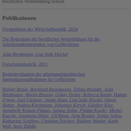
beruflichen Weiterbildung befasst.
Publikationen
Perspektiven der Wirtschaftspolitik
, 2024
Die Bedeutung der beruflichen Weiterbildung für die
Arbeitsmarktintegration von Geflüchteten
Julia Bredtmann
,
Lisa Sofie Höckel
Forschungsbericht, 2021
Begleitevaluation der arbeitsmarktpolitischen
Integrationsmaßnahmen für Geflüchtete
Holger Bonin
,
Bernhard Boockmann
,
Tobias Brändle
,
Julia
Bredtmann
,
Martin Brussig
,
Gökay Demir
,
Rebecca Kamb
,
Hanna
Frings
,
Axel Glemser
,
Anette Haas
,
Lisa Sofie Höckel
,
Simon
Huber
,
Andrea Kirchmann
,
Johannes Kirsch
,
Günther Klee
,
Annabelle Krause-Pilatus
,
Juliane Kühn
,
Philipp Kugler
,
Michel
Kusche
,
Anastasia Maier
,
Ulf Rinne
,
Anja Rossen
,
Tobias Scheu
,
Katharina Schilling
,
Christian Teichert
,
Rüdiger Wapler
,
Katja
Wolf
,
Anne Zühlke