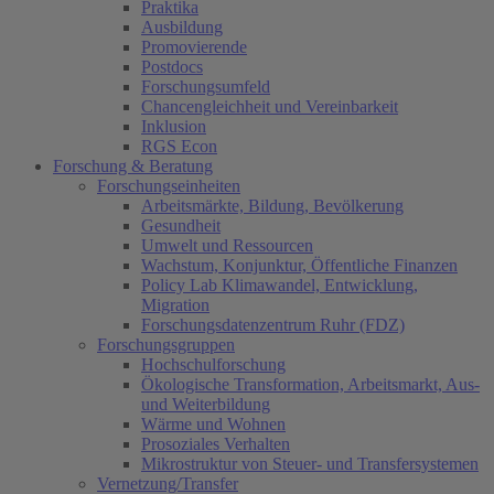
Praktika
Ausbildung
Promovierende
Postdocs
Forschungsumfeld
Chancengleichheit und Vereinbarkeit
Inklusion
RGS Econ
Forschung & Beratung
Forschungseinheiten
Arbeitsmärkte, Bildung, Bevölkerung
Gesundheit
Umwelt und Ressourcen
Wachstum, Konjunktur, Öffentliche Finanzen
Policy Lab Klimawandel, Entwicklung,
Migration
Forschungsdatenzentrum Ruhr (FDZ)
Forschungsgruppen
Hochschulforschung
Ökologische Transformation, Arbeitsmarkt, Aus-
und Weiterbildung
Wärme und Wohnen
Prosoziales Verhalten
Mikrostruktur von Steuer- und Transfersystemen
Vernetzung/Transfer