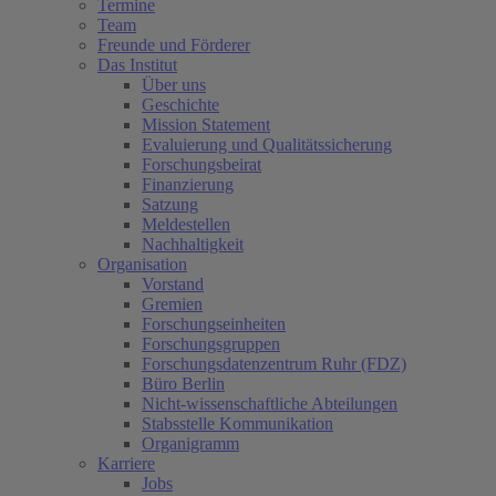
Termine
Team
Freunde und Förderer
Das Institut
Über uns
Geschichte
Mission Statement
Evaluierung und Qualitätssicherung
Forschungsbeirat
Finanzierung
Satzung
Meldestellen
Nachhaltigkeit
Organisation
Vorstand
Gremien
Forschungseinheiten
Forschungsgruppen
Forschungsdatenzentrum Ruhr (FDZ)
Büro Berlin
Nicht-wissenschaftliche Abteilungen
Stabsstelle Kommunikation
Organigramm
Karriere
Jobs