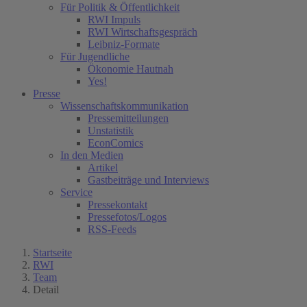
Für Politik & Öffentlichkeit
RWI Impuls
RWI Wirtschaftsgespräch
Leibniz-Formate
Für Jugendliche
Ökonomie Hautnah
Yes!
Presse
Wissenschaftskommunikation
Pressemitteilungen
Unstatistik
EconComics
In den Medien
Artikel
Gastbeiträge und Interviews
Service
Pressekontakt
Pressefotos/Logos
RSS-Feeds
Startseite
RWI
Team
Detail