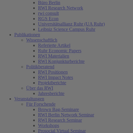
Büro Berlin
RWI Research Network
rwi consult
RGS Econ
Universitätsallianz Ruhr (UA Ruhr)
Leibniz Science Campus Ruhr
Publikationen
Wissenschaftlich
Referierte Artikel
Ruhr Economic Papers
RWI Materialien
RWI Konjunkturberichte
Politikberatend
RWI Positionen
RWI Impact Notes
Projektberichte
Über das RWI
Jahresberichte
Veranstaltungen
Für Forschende
Brown Bag-Seminare
RWI Berlin Network Seminar
RWI Research Seminar
Workshops
Prosocial Virtual Seminar