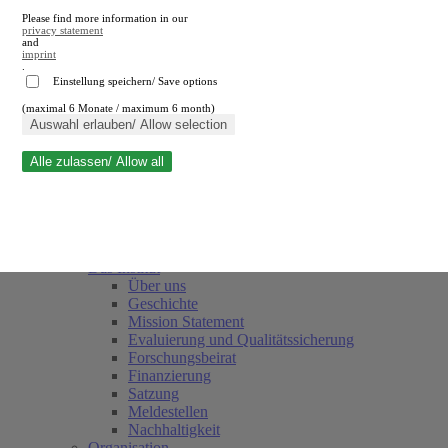
Please find more information in our
privacy statement
and
imprint
.
Einstellung speichern/ Save options
(maximal 6 Monate / maximum 6 month)
Suche schließen
Auswahl erlauben/ Allow selection
Alle zulassen/ Allow all
RWI
Termine
Team
Freunde und Förderer
Das Institut
Über uns
Geschichte
Mission Statement
Evaluierung und Qualitätssicherung
Forschungsbeirat
Finanzierung
Satzung
Meldestellen
Nachhaltigkeit
Organisation