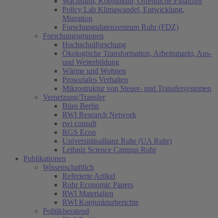
Wachstum, Konjunktur, Öffentliche Finanzen
Policy Lab Klimawandel, Entwicklung,
Migration
Forschungsdatenzentrum Ruhr (FDZ)
Forschungsgruppen
Hochschulforschung
Ökologische Transformation, Arbeitsmarkt, Aus-
und Weiterbildung
Wärme und Wohnen
Prosoziales Verhalten
Mikrostruktur von Steuer- und Transfersystemen
Vernetzung/Transfer
Büro Berlin
RWI Research Network
rwi consult
RGS Econ
Universitätsallianz Ruhr (UA Ruhr)
Leibniz Science Campus Ruhr
Publikationen
Wissenschaftlich
Referierte Artikel
Ruhr Economic Papers
RWI Materialien
RWI Konjunkturberichte
Politikberatend