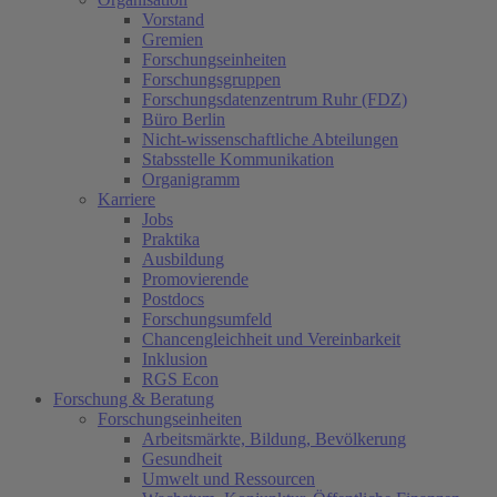
Vorstand
Gremien
Forschungseinheiten
Forschungsgruppen
Forschungsdatenzentrum Ruhr (FDZ)
Büro Berlin
Nicht-wissenschaftliche Abteilungen
Stabsstelle Kommunikation
Organigramm
Karriere
Jobs
Praktika
Ausbildung
Promovierende
Postdocs
Forschungsumfeld
Chancengleichheit und Vereinbarkeit
Inklusion
RGS Econ
Forschung & Beratung
Forschungseinheiten
Arbeitsmärkte, Bildung, Bevölkerung
Gesundheit
Umwelt und Ressourcen