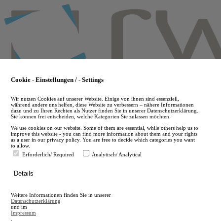
Skip
to
main
content
Cookie - Einstellungen / - Settings
Wir nutzen Cookies auf unserer Website. Einige von ihnen sind essenziell,
während andere uns helfen, diese Website zu verbessern – nähere Informationen
dazu und zu Ihren Rechten als Nutzer finden Sie in unserer Datenschutzerklärung.
Sie können frei entscheiden, welche Kategorien Sie zulassen möchten.
We use cookies on our website. Some of them are essential, while others help us to
improve this website - you can find more information about them and your rights
as a user in our privacy policy. You are free to decide which categories you want
to allow.
Erforderlich/ Required
Analytisch/ Analytical
de
Details
en
A
Weitere Informationen finden Sie in unserer
A
Datenschutzerklärung
und im
Impressum
.