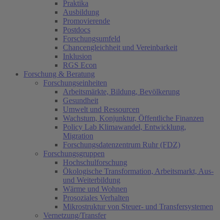
Praktika
Ausbildung
Promovierende
Postdocs
Forschungsumfeld
Chancengleichheit und Vereinbarkeit
Inklusion
RGS Econ
Forschung & Beratung
Forschungseinheiten
Arbeitsmärkte, Bildung, Bevölkerung
Gesundheit
Umwelt und Ressourcen
Wachstum, Konjunktur, Öffentliche Finanzen
Policy Lab Klimawandel, Entwicklung,
Migration
Forschungsdatenzentrum Ruhr (FDZ)
Forschungsgruppen
Hochschulforschung
Ökologische Transformation, Arbeitsmarkt, Aus-
und Weiterbildung
Wärme und Wohnen
Prosoziales Verhalten
Mikrostruktur von Steuer- und Transfersystemen
Vernetzung/Transfer