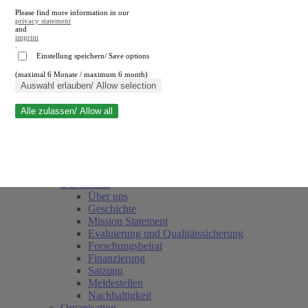
Please find more information in our
privacy statement
and
imprint
.
Einstellung speichern/ Save options
(maximal 6 Monate / maximum 6 month)
Suche schließen
Auswahl erlauben/ Allow selection
Alle zulassen/ Allow all
RWI
Termine
Team
Freunde und Förderer
Das Institut
Über uns
Geschichte
Mission Statement
Evaluierung und Qualitätssicherung
Forschungsbeirat
Finanzierung
Satzung
Meldestellen
Nachhaltigkeit
Organisation