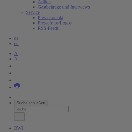
Artikel
Gastbeiträge und Interviews
Service
Pressekontakt
Pressefotos/Logos
RSS-Feeds
de
en
A
A
Suche schließen
RWI