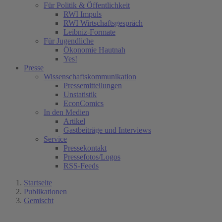
Für Politik & Öffentlichkeit
RWI Impuls
RWI Wirtschaftsgespräch
Leibniz-Formate
Für Jugendliche
Ökonomie Hautnah
Yes!
Presse
Wissenschaftskommunikation
Pressemitteilungen
Unstatistik
EconComics
In den Medien
Artikel
Gastbeiträge und Interviews
Service
Pressekontakt
Pressefotos/Logos
RSS-Feeds
Startseite
Publikationen
Gemischt