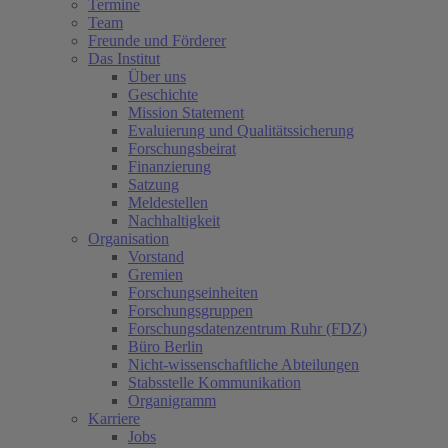
Termine
Team
Freunde und Förderer
Das Institut
Über uns
Geschichte
Mission Statement
Evaluierung und Qualitätssicherung
Forschungsbeirat
Finanzierung
Satzung
Meldestellen
Nachhaltigkeit
Organisation
Vorstand
Gremien
Forschungseinheiten
Forschungsgruppen
Forschungsdatenzentrum Ruhr (FDZ)
Büro Berlin
Nicht-wissenschaftliche Abteilungen
Stabsstelle Kommunikation
Organigramm
Karriere
Jobs