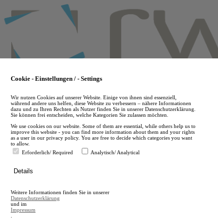
Skip
to
main
content
Cookie - Einstellungen / - Settings
Wir nutzen Cookies auf unserer Website. Einige von ihnen sind essenziell,
während andere uns helfen, diese Website zu verbessern – nähere Informationen
dazu und zu Ihren Rechten als Nutzer finden Sie in unserer Datenschutzerklärung.
Sie können frei entscheiden, welche Kategorien Sie zulassen möchten.
We use cookies on our website. Some of them are essential, while others help us to
improve this website - you can find more information about them and your rights
as a user in our privacy policy. You are free to decide which categories you want
to allow.
Erforderlich/ Required
Analytisch/ Analytical
de
Details
en
A
Weitere Informationen finden Sie in unserer
A
Datenschutzerklärung
und im
Impressum
.