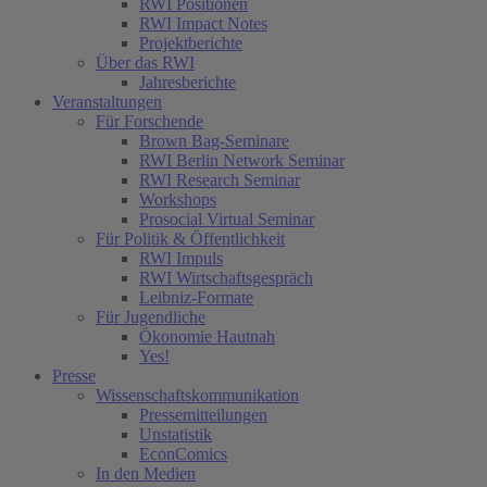
RWI Positionen
RWI Impact Notes
Projektberichte
Über das RWI
Jahresberichte
Veranstaltungen
Für Forschende
Brown Bag-Seminare
RWI Berlin Network Seminar
RWI Research Seminar
Workshops
Prosocial Virtual Seminar
Für Politik & Öffentlichkeit
RWI Impuls
RWI Wirtschaftsgespräch
Leibniz-Formate
Für Jugendliche
Ökonomie Hautnah
Yes!
Presse
Wissenschaftskommunikation
Pressemitteilungen
Unstatistik
EconComics
In den Medien