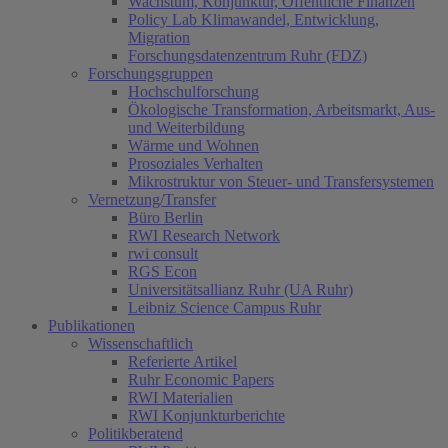
Wachstum, Konjunktur, Öffentliche Finanzen
Policy Lab Klimawandel, Entwicklung,
Migration
Forschungsdatenzentrum Ruhr (FDZ)
Forschungsgruppen
Hochschulforschung
Ökologische Transformation, Arbeitsmarkt, Aus-
und Weiterbildung
Wärme und Wohnen
Prosoziales Verhalten
Mikrostruktur von Steuer- und Transfersystemen
Vernetzung/Transfer
Büro Berlin
RWI Research Network
rwi consult
RGS Econ
Universitätsallianz Ruhr (UA Ruhr)
Leibniz Science Campus Ruhr
Publikationen
Wissenschaftlich
Referierte Artikel
Ruhr Economic Papers
RWI Materialien
RWI Konjunkturberichte
Politikberatend