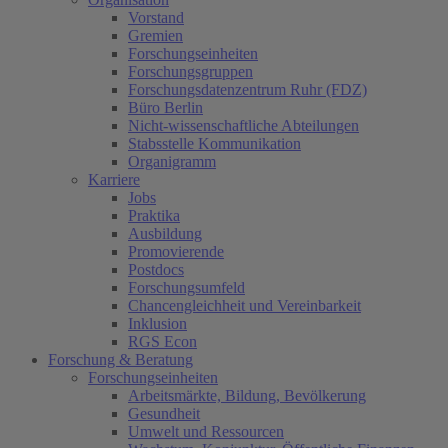
Vorstand
Gremien
Forschungseinheiten
Forschungsgruppen
Forschungsdatenzentrum Ruhr (FDZ)
Büro Berlin
Nicht-wissenschaftliche Abteilungen
Stabsstelle Kommunikation
Organigramm
Karriere
Jobs
Praktika
Ausbildung
Promovierende
Postdocs
Forschungsumfeld
Chancengleichheit und Vereinbarkeit
Inklusion
RGS Econ
Forschung & Beratung
Forschungseinheiten
Arbeitsmärkte, Bildung, Bevölkerung
Gesundheit
Umwelt und Ressourcen