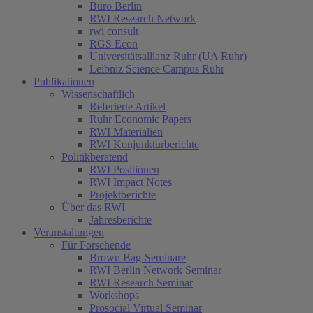
Büro Berlin
RWI Research Network
rwi consult
RGS Econ
Universitätsallianz Ruhr (UA Ruhr)
Leibniz Science Campus Ruhr
Publikationen
Wissenschaftlich
Referierte Artikel
Ruhr Economic Papers
RWI Materialien
RWI Konjunkturberichte
Politikberatend
RWI Positionen
RWI Impact Notes
Projektberichte
Über das RWI
Jahresberichte
Veranstaltungen
Für Forschende
Brown Bag-Seminare
RWI Berlin Network Seminar
RWI Research Seminar
Workshops
Prosocial Virtual Seminar