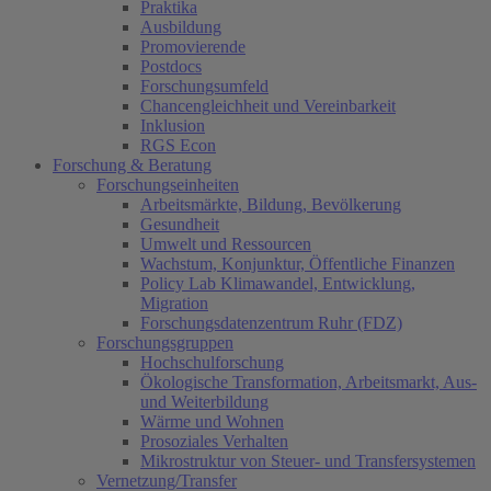
Praktika
Ausbildung
Promovierende
Postdocs
Forschungsumfeld
Chancengleichheit und Vereinbarkeit
Inklusion
RGS Econ
Forschung & Beratung
Forschungseinheiten
Arbeitsmärkte, Bildung, Bevölkerung
Gesundheit
Umwelt und Ressourcen
Wachstum, Konjunktur, Öffentliche Finanzen
Policy Lab Klimawandel, Entwicklung,
Migration
Forschungsdatenzentrum Ruhr (FDZ)
Forschungsgruppen
Hochschulforschung
Ökologische Transformation, Arbeitsmarkt, Aus-
und Weiterbildung
Wärme und Wohnen
Prosoziales Verhalten
Mikrostruktur von Steuer- und Transfersystemen
Vernetzung/Transfer