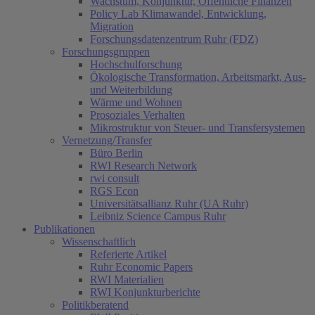
Wachstum, Konjunktur, Öffentliche Finanzen
Policy Lab Klimawandel, Entwicklung,
Migration
Forschungsdatenzentrum Ruhr (FDZ)
Forschungsgruppen
Hochschulforschung
Ökologische Transformation, Arbeitsmarkt, Aus-
und Weiterbildung
Wärme und Wohnen
Prosoziales Verhalten
Mikrostruktur von Steuer- und Transfersystemen
Vernetzung/Transfer
Büro Berlin
RWI Research Network
rwi consult
RGS Econ
Universitätsallianz Ruhr (UA Ruhr)
Leibniz Science Campus Ruhr
Publikationen
Wissenschaftlich
Referierte Artikel
Ruhr Economic Papers
RWI Materialien
RWI Konjunkturberichte
Politikberatend