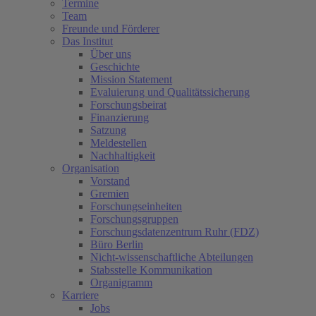
Termine
Team
Freunde und Förderer
Das Institut
Über uns
Geschichte
Mission Statement
Evaluierung und Qualitätssicherung
Forschungsbeirat
Finanzierung
Satzung
Meldestellen
Nachhaltigkeit
Organisation
Vorstand
Gremien
Forschungseinheiten
Forschungsgruppen
Forschungsdatenzentrum Ruhr (FDZ)
Büro Berlin
Nicht-wissenschaftliche Abteilungen
Stabsstelle Kommunikation
Organigramm
Karriere
Jobs