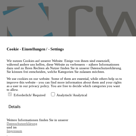
Skip
to
main
content
Cookie - Einstellungen / - Settings
Wir nutzen Cookies auf unserer Website. Einige von ihnen sind essenziell,
während andere uns helfen, diese Website zu verbessern – nähere Informationen
dazu und zu Ihren Rechten als Nutzer finden Sie in unserer Datenschutzerklärung.
Sie können frei entscheiden, welche Kategorien Sie zulassen möchten.
We use cookies on our website. Some of them are essential, while others help us to
improve this website - you can find more information about them and your rights
as a user in our privacy policy. You are free to decide which categories you want
to allow.
Erforderlich/ Required
Analytisch/ Analytical
de
Details
en
A
Weitere Informationen finden Sie in unserer
A
Datenschutzerklärung
und im
Impressum
.