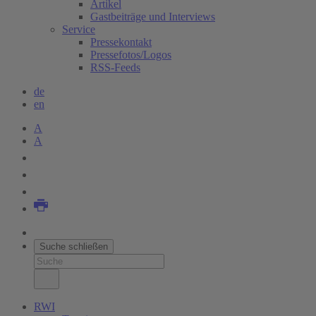
Artikel
Gastbeiträge und Interviews
Service
Pressekontakt
Pressefotos/Logos
RSS-Feeds
de
en
A
A
Suche schließen
RWI