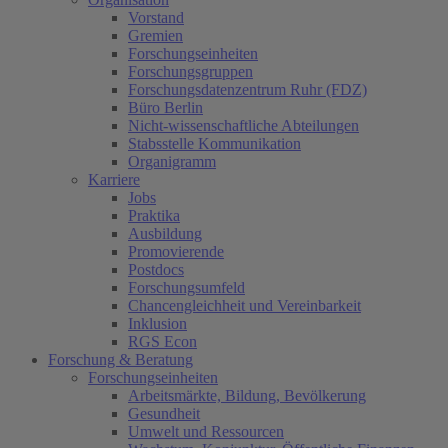
Vorstand
Gremien
Forschungseinheiten
Forschungsgruppen
Forschungsdatenzentrum Ruhr (FDZ)
Büro Berlin
Nicht-wissenschaftliche Abteilungen
Stabsstelle Kommunikation
Organigramm
Karriere
Jobs
Praktika
Ausbildung
Promovierende
Postdocs
Forschungsumfeld
Chancengleichheit und Vereinbarkeit
Inklusion
RGS Econ
Forschung & Beratung
Forschungseinheiten
Arbeitsmärkte, Bildung, Bevölkerung
Gesundheit
Umwelt und Ressourcen