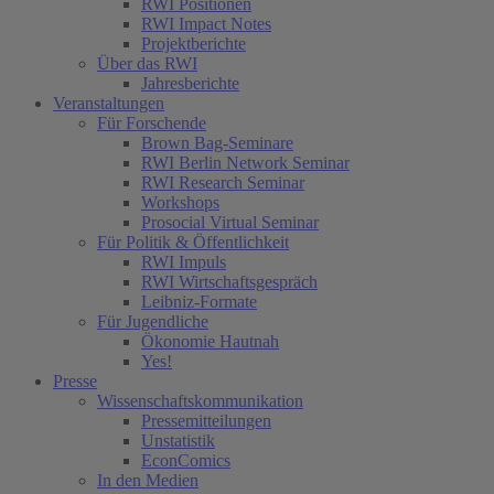
RWI Positionen
RWI Impact Notes
Projektberichte
Über das RWI
Jahresberichte
Veranstaltungen
Für Forschende
Brown Bag-Seminare
RWI Berlin Network Seminar
RWI Research Seminar
Workshops
Prosocial Virtual Seminar
Für Politik & Öffentlichkeit
RWI Impuls
RWI Wirtschaftsgespräch
Leibniz-Formate
Für Jugendliche
Ökonomie Hautnah
Yes!
Presse
Wissenschaftskommunikation
Pressemitteilungen
Unstatistik
EconComics
In den Medien