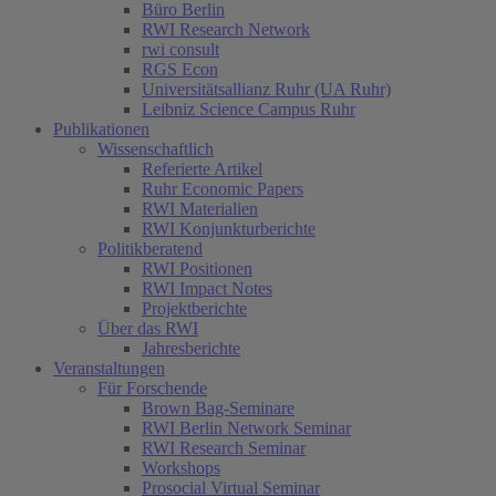
Büro Berlin
RWI Research Network
rwi consult
RGS Econ
Universitätsallianz Ruhr (UA Ruhr)
Leibniz Science Campus Ruhr
Publikationen
Wissenschaftlich
Referierte Artikel
Ruhr Economic Papers
RWI Materialien
RWI Konjunkturberichte
Politikberatend
RWI Positionen
RWI Impact Notes
Projektberichte
Über das RWI
Jahresberichte
Veranstaltungen
Für Forschende
Brown Bag-Seminare
RWI Berlin Network Seminar
RWI Research Seminar
Workshops
Prosocial Virtual Seminar