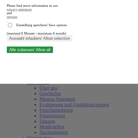
Please find more information in our
privacy statement
and
imprint
.
Einstellung speichern/ Save options
(maximal 6 Monate / maximum 6 month)
Suche schließen
Auswahl erlauben/ Allow selection
Alle zulassen/ Allow all
RWI
Termine
Team
Freunde und Förderer
Das Institut
Über uns
Geschichte
Mission Statement
Evaluierung und Qualitätssicherung
Forschungsbeirat
Finanzierung
Satzung
Meldestellen
Nachhaltigkeit
Organisation