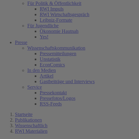
Für Politik & Öffentlichkeit
RWI Impuls
RWI Wirtschaftsgespräch
Leibniz-Formate
Für Jugendliche
Ökonomie Hautnah
Yes!
Presse
Wissenschaftskommunikation
Pressemitteilungen
Unstatistik
EconComics
In den Medien
Artikel
Gastbeiträge und Interviews
Service
Pressekontakt
Pressefotos/Logos
RSS-Feeds
Startseite
Publikationen
Wissenschaftlich
RWI Materialien