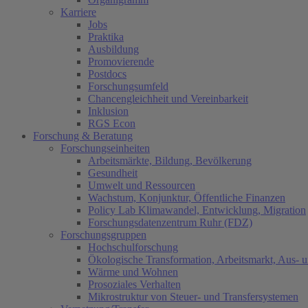
Karriere
Jobs
Praktika
Ausbildung
Promovierende
Postdocs
Forschungsumfeld
Chancengleichheit und Vereinbarkeit
Inklusion
RGS Econ
Forschung & Beratung
Forschungseinheiten
Arbeitsmärkte, Bildung, Bevölkerung
Gesundheit
Umwelt und Ressourcen
Wachstum, Konjunktur, Öffentliche Finanzen
Policy Lab Klimawandel, Entwicklung, Migration
Forschungsdatenzentrum Ruhr (FDZ)
Forschungsgruppen
Hochschulforschung
Ökologische Transformation, Arbeitsmarkt, Aus- 
Wärme und Wohnen
Prosoziales Verhalten
Mikrostruktur von Steuer- und Transfersystemen