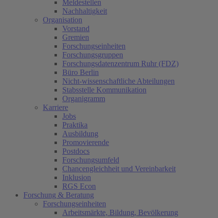
Meldestellen
Nachhaltigkeit
Organisation
Vorstand
Gremien
Forschungseinheiten
Forschungsgruppen
Forschungsdatenzentrum Ruhr (FDZ)
Büro Berlin
Nicht-wissenschaftliche Abteilungen
Stabsstelle Kommunikation
Organigramm
Karriere
Jobs
Praktika
Ausbildung
Promovierende
Postdocs
Forschungsumfeld
Chancengleichheit und Vereinbarkeit
Inklusion
RGS Econ
Forschung & Beratung
Forschungseinheiten
Arbeitsmärkte, Bildung, Bevölkerung