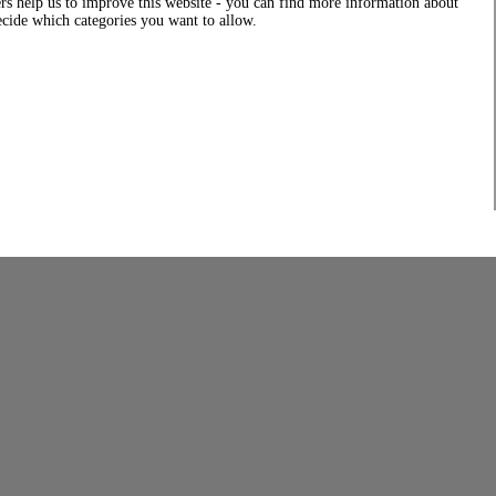
rs help us to improve this website - you can find more information about
decide which categories you want to allow.