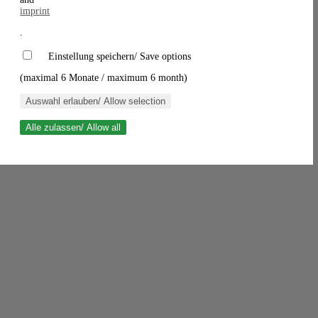
imprint
.
Einstellung speichern/ Save options
(maximal 6 Monate / maximum 6 month)
Auswahl erlauben/ Allow selection
Alle zulassen/ Allow all