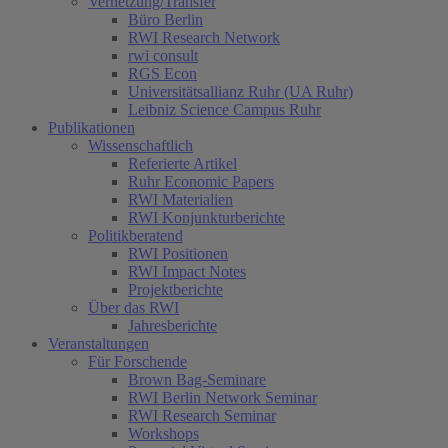
Vernetzung/Transfer
Büro Berlin
RWI Research Network
rwi consult
RGS Econ
Universitätsallianz Ruhr (UA Ruhr)
Leibniz Science Campus Ruhr
Publikationen
Wissenschaftlich
Referierte Artikel
Ruhr Economic Papers
RWI Materialien
RWI Konjunkturberichte
Politikberatend
RWI Positionen
RWI Impact Notes
Projektberichte
Über das RWI
Jahresberichte
Veranstaltungen
Für Forschende
Brown Bag-Seminare
RWI Berlin Network Seminar
RWI Research Seminar
Workshops