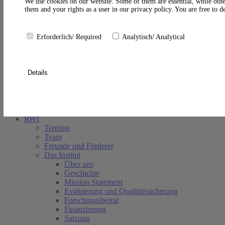
A
We use cookies on our website. Some of them are essential, while othe
them and your rights as a user in our privacy policy. You are free to 
Erforderlich/ Required
Analytisch/ Analytical
Details
Suche schließen
RWI
Termine
Team
Freunde und Förderer
Das Institut
Über uns
Geschichte
Mission Statement
Evaluierung und Qualitätssicherung
Forschungsbeirat
Finanzierung
Satzung