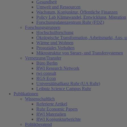
Gesundheit
Umwelt und Ressourcen
Wachstum, Konjunktur, Öffentliche Finanzen
Policy Lab Klimawandel, Entwicklung, Migration
Forschungsdatenzentrum Ruhr (FDZ)
Forschungsgruppen
Hochschulforschung
Ökologische Transformation, Arbeitsmarkt, Aus- 
Wärme und Wohnen
Prosoziales Verhalten
Mikrostruktur von Steuer- und Transfersystemen
Vernetzung/Transfer
Büro Berlin
RWI Research Network
rwi consult
RGS Econ
Universitätsallianz Ruhr (UA Ruhr)
Leibniz Science Campus Ruhr
Publikationen
Wissenschaftlich
Referierte Artikel
Ruhr Economic Papers
RWI Materialien
RWI Konjunkturberichte
Politikberatend