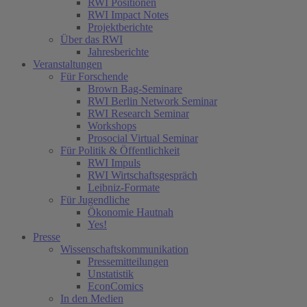
RWI Positionen
RWI Impact Notes
Projektberichte
Über das RWI
Jahresberichte
Veranstaltungen
Für Forschende
Brown Bag-Seminare
RWI Berlin Network Seminar
RWI Research Seminar
Workshops
Prosocial Virtual Seminar
Für Politik & Öffentlichkeit
RWI Impuls
RWI Wirtschaftsgespräch
Leibniz-Formate
Für Jugendliche
Ökonomie Hautnah
Yes!
Presse
Wissenschaftskommunikation
Pressemitteilungen
Unstatistik
EconComics
In den Medien