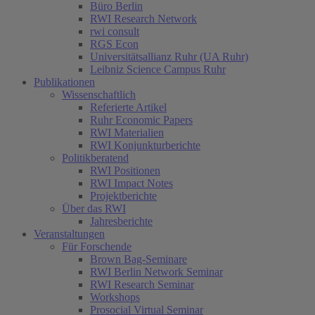
Büro Berlin
RWI Research Network
rwi consult
RGS Econ
Universitätsallianz Ruhr (UA Ruhr)
Leibniz Science Campus Ruhr
Publikationen
Wissenschaftlich
Referierte Artikel
Ruhr Economic Papers
RWI Materialien
RWI Konjunkturberichte
Politikberatend
RWI Positionen
RWI Impact Notes
Projektberichte
Über das RWI
Jahresberichte
Veranstaltungen
Für Forschende
Brown Bag-Seminare
RWI Berlin Network Seminar
RWI Research Seminar
Workshops
Prosocial Virtual Seminar