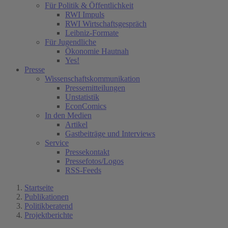
Für Politik & Öffentlichkeit
RWI Impuls
RWI Wirtschaftsgespräch
Leibniz-Formate
Für Jugendliche
Ökonomie Hautnah
Yes!
Presse
Wissenschaftskommunikation
Pressemitteilungen
Unstatistik
EconComics
In den Medien
Artikel
Gastbeiträge und Interviews
Service
Pressekontakt
Pressefotos/Logos
RSS-Feeds
Startseite
Publikationen
Politikberatend
Projektberichte