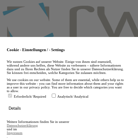
Skip
to
main
content
Cookie - Einstellungen / - Settings
Wir nutzen Cookies auf unserer Website. Einige von ihnen sind essenziell,
während andere uns helfen, diese Website zu verbessern – nähere Informationen
dazu und zu Ihren Rechten als Nutzer finden Sie in unserer Datenschutzerklärung.
Sie können frei entscheiden, welche Kategorien Sie zulassen möchten.
We use cookies on our website. Some of them are essential, while others help us to
improve this website - you can find more information about them and your rights
as a user in our privacy policy. You are free to decide which categories you want
to allow.
Erforderlich/ Required
Analytisch/ Analytical
de
Details
en
A
Weitere Informationen finden Sie in unserer
A
Datenschutzerklärung
und im
Impressum
.