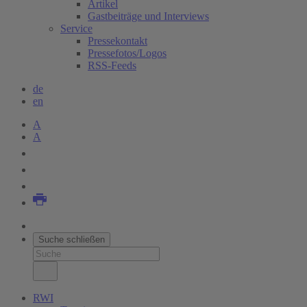
Artikel
Gastbeiträge und Interviews
Service
Pressekontakt
Pressefotos/Logos
RSS-Feeds
de
en
A
A
Suche schließen
RWI