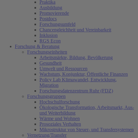
Praktika
Ausbildung
Promovierende
Postdocs
Forschungsumfeld
Chancengleichheit und Vereinbarkeit
Inklusion
RGS Econ
Forschung & Beratung
Forschungseinheiten
Arbeitsmärkte, Bildung, Bevölkerung
Gesundheit
Umwelt und Ressourcen
Wachstum, Konjunktur, Öffentliche Finanzen
Policy Lab Klimawandel, Entwicklung,
Migration
Forschungsdatenzentrum Ruhr (FDZ)
Forschungsgruppen
Hochschulforschung
Ökologische Transformation, Arbeitsmarkt, Aus-
und Weiterbildung
Wärme und Wohnen
Prosoziales Verhalten
Mikrostruktur von Steuer- und Transfersystemen
Vernetzung/Transfer