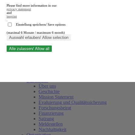
Please find more information in our
privacy statement
and
imprint
.
Einstellung speichern/ Save options
(maximal 6 Monate / maximum 6 month)
Suche schließen
Auswahl erlauben/ Allow selection
Alle zulassen/ Allow all
RWI
Termine
Team
Freunde und Förderer
Das Institut
Über uns
Geschichte
Mission Statement
Evaluierung und Qualitätssicherung
Forschungsbeirat
Finanzierung
Satzung
Meldestellen
Nachhaltigkeit
Organisation