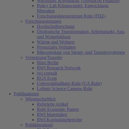
Wachstum, Konjunktur, Öffentliche Finanzen
Policy Lab Klimawandel, Entwicklung,
Migration
Forschungsdatenzentrum Ruhr (FDZ)
Forschungsgruppen
Hochschulforschung
Ökologische Transformation, Arbeitsmarkt, Aus-
und Weiterbildung
Wärme und Wohnen
Prosoziales Verhalten
Mikrostruktur von Steuer- und Transfersystemen
Vernetzung/Transfer
Büro Berlin
RWI Research Network
rwi consult
RGS Econ
Universitätsallianz Ruhr (UA Ruhr)
Leibniz Science Campus Ruhr
Publikationen
Wissenschaftlich
Referierte Artikel
Ruhr Economic Papers
RWI Materialien
RWI Konjunkturberichte
Politikberatend