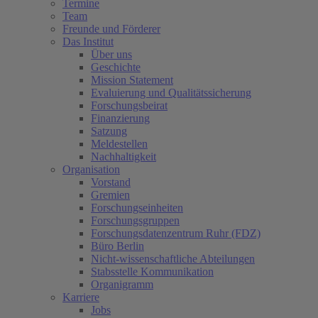
Termine
Team
Freunde und Förderer
Das Institut
Über uns
Geschichte
Mission Statement
Evaluierung und Qualitätssicherung
Forschungsbeirat
Finanzierung
Satzung
Meldestellen
Nachhaltigkeit
Organisation
Vorstand
Gremien
Forschungseinheiten
Forschungsgruppen
Forschungsdatenzentrum Ruhr (FDZ)
Büro Berlin
Nicht-wissenschaftliche Abteilungen
Stabsstelle Kommunikation
Organigramm
Karriere
Jobs