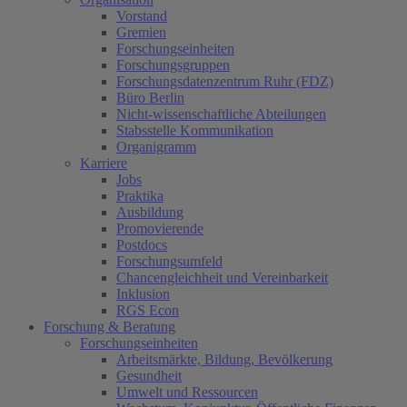
Vorstand
Gremien
Forschungseinheiten
Forschungsgruppen
Forschungsdatenzentrum Ruhr (FDZ)
Büro Berlin
Nicht-wissenschaftliche Abteilungen
Stabsstelle Kommunikation
Organigramm
Karriere
Jobs
Praktika
Ausbildung
Promovierende
Postdocs
Forschungsumfeld
Chancengleichheit und Vereinbarkeit
Inklusion
RGS Econ
Forschung & Beratung
Forschungseinheiten
Arbeitsmärkte, Bildung, Bevölkerung
Gesundheit
Umwelt und Ressourcen