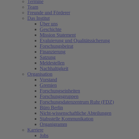
Termine
Team
Freunde und Förderer
Das Institut
Über uns
Geschichte
Mission Statement
Evaluierung und Qualitätssicherung
Forschungsbeirat
Finanzierung
Satzung
Meldestellen
Nachhaltigkeit
Organisation
Vorstand
Gremien
Forschungseinheiten
Forschungsgruppen
Forschungsdatenzentrum Ruhr (FDZ)
Büro Berlin
Nicht-wissenschaftliche Abteilungen
Stabsstelle Kommunikation
Organigramm
Karriere
Jobs