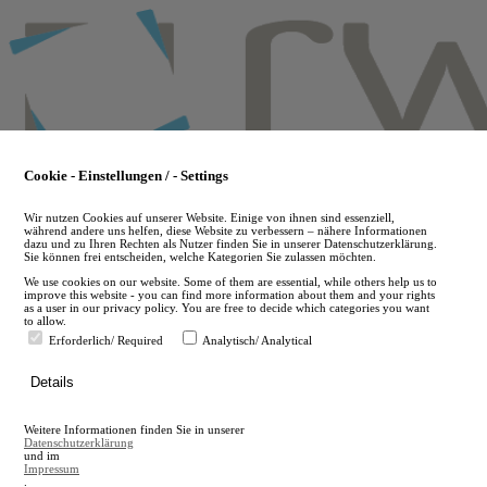
Skip
to
main
content
Cookie - Einstellungen / - Settings
Wir nutzen Cookies auf unserer Website. Einige von ihnen sind essenziell,
während andere uns helfen, diese Website zu verbessern – nähere Informationen
dazu und zu Ihren Rechten als Nutzer finden Sie in unserer Datenschutzerklärung.
Sie können frei entscheiden, welche Kategorien Sie zulassen möchten.
We use cookies on our website. Some of them are essential, while others help us to
improve this website - you can find more information about them and your rights
as a user in our privacy policy. You are free to decide which categories you want
to allow.
Erforderlich/ Required
Analytisch/ Analytical
de
Details
en
A
Weitere Informationen finden Sie in unserer
A
Datenschutzerklärung
und im
Impressum
.