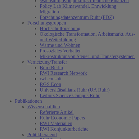
Wachstum, Konjunktur, Öffentliche Finanzen
Policy Lab Klimawandel, Entwicklung,
Migration
Forschungsdatenzentrum Ruhr (FDZ)
Forschungsgruppen
Hochschulforschung
Ökologische Transformation, Arbeitsmarkt, Aus-
und Weiterbildung
Wärme und Wohnen
Prosoziales Verhalten
Mikrostruktur von Steuer- und Transfersystemen
Vernetzung/Transfer
Büro Berlin
RWI Research Network
rwi consult
RGS Econ
Universitätsallianz Ruhr (UA Ruhr)
Leibniz Science Campus Ruhr
Publikationen
Wissenschaftlich
Referierte Artikel
Ruhr Economic Papers
RWI Materialien
RWI Konjunkturberichte
Politikberatend