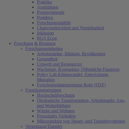
Praktika
Ausbildung
Promovierende
Postdocs
Forschungsumfeld
Chancengleichheit und Vereinbarkeit
Inklusion
RGS Econ
Forschung & Beratung
Forschungseinheiten
Arbeitsmärkte, Bildung, Bevölkerung
Gesundheit
Umwelt und Ressourcen
Wachstum, Konjunktur, Öffentliche Finanzen
Policy Lab Klimawandel, Entwicklung,
Migration
Forschungsdatenzentrum Ruhr (FDZ)
Forschungsgruppen
Hochschulforschung
Ökologische Transformation, Arbeitsmarkt, Aus-
und Weiterbildung
Wärme und Wohnen
Prosoziales Verhalten
Mikrostruktur von Steuer- und Transfersystemen
Vernetzung/Transfer