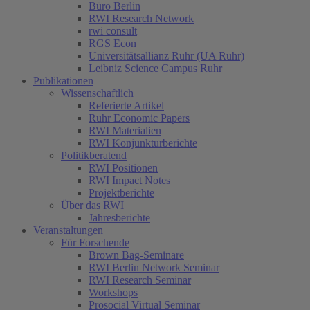
Büro Berlin
RWI Research Network
rwi consult
RGS Econ
Universitätsallianz Ruhr (UA Ruhr)
Leibniz Science Campus Ruhr
Publikationen
Wissenschaftlich
Referierte Artikel
Ruhr Economic Papers
RWI Materialien
RWI Konjunkturberichte
Politikberatend
RWI Positionen
RWI Impact Notes
Projektberichte
Über das RWI
Jahresberichte
Veranstaltungen
Für Forschende
Brown Bag-Seminare
RWI Berlin Network Seminar
RWI Research Seminar
Workshops
Prosocial Virtual Seminar