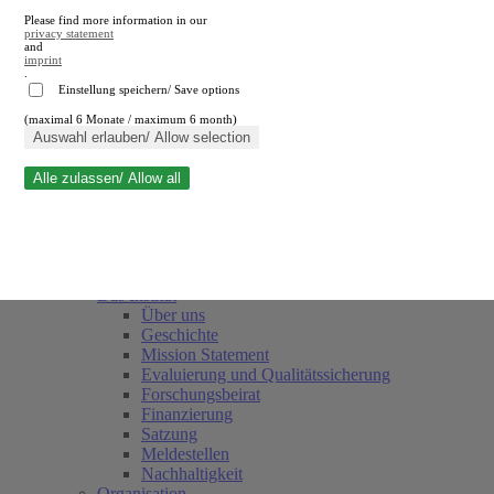
Please find more information in our
privacy statement
and
imprint
.
Einstellung speichern/ Save options
(maximal 6 Monate / maximum 6 month)
Suche schließen
Auswahl erlauben/ Allow selection
Alle zulassen/ Allow all
RWI
Termine
Team
Freunde und Förderer
Das Institut
Über uns
Geschichte
Mission Statement
Evaluierung und Qualitätssicherung
Forschungsbeirat
Finanzierung
Satzung
Meldestellen
Nachhaltigkeit
Organisation