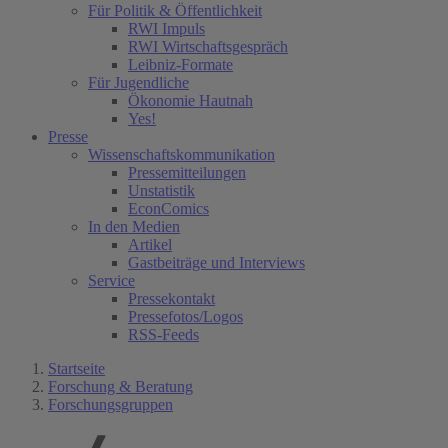
Für Politik & Öffentlichkeit
RWI Impuls
RWI Wirtschaftsgespräch
Leibniz-Formate
Für Jugendliche
Ökonomie Hautnah
Yes!
Presse
Wissenschaftskommunikation
Pressemitteilungen
Unstatistik
EconComics
In den Medien
Artikel
Gastbeiträge und Interviews
Service
Pressekontakt
Pressefotos/Logos
RSS-Feeds
Startseite
Forschung & Beratung
Forschungsgruppen