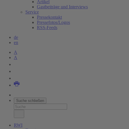
Artikel
Gastbeiträge und Interviews
Service
Pressekontakt
Pressefotos/Logos
RSS-Feeds
de
en
A
A
Suche schließen
RWI