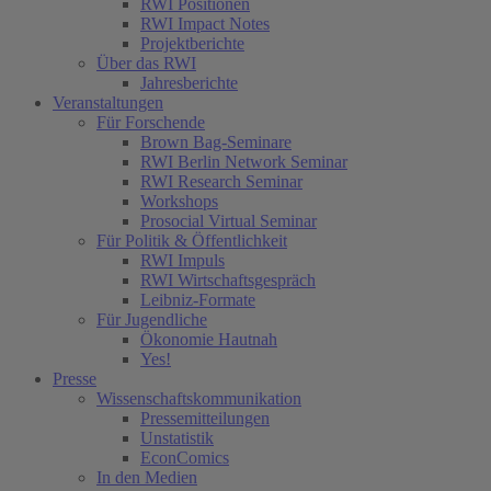
RWI Positionen
RWI Impact Notes
Projektberichte
Über das RWI
Jahresberichte
Veranstaltungen
Für Forschende
Brown Bag-Seminare
RWI Berlin Network Seminar
RWI Research Seminar
Workshops
Prosocial Virtual Seminar
Für Politik & Öffentlichkeit
RWI Impuls
RWI Wirtschaftsgespräch
Leibniz-Formate
Für Jugendliche
Ökonomie Hautnah
Yes!
Presse
Wissenschaftskommunikation
Pressemitteilungen
Unstatistik
EconComics
In den Medien