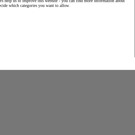
rs help us to improve this website - you can find more information about
decide which categories you want to allow.