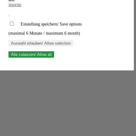
imprint
.
Einstellung speichern/ Save options
(maximal 6 Monate / maximum 6 month)
Auswahl erlauben/ Allow selection
Alle zulassen/ Allow all