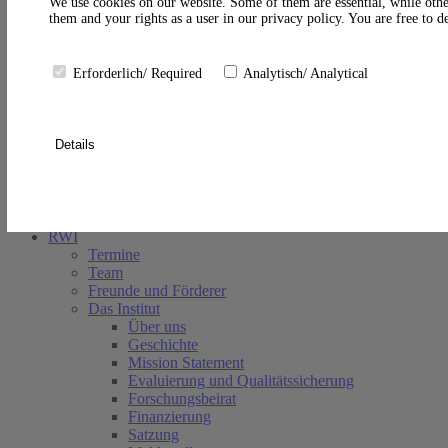
A
We use cookies on our website. Some of them are essential, while othe
them and your rights as a user in our privacy policy. You are free to 
Erforderlich/ Required
Analytisch/ Analytical
Details
Suche schließen
RWI
Termine
Team
Freunde und Förderer
Das Institut
Über uns
Geschichte
Mission Statement
Evaluierung und Qualitätssicherung
Forschungsbeirat
Finanzierung
Satzung