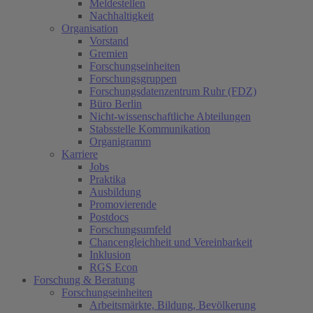
Meldestellen
Nachhaltigkeit
Organisation
Vorstand
Gremien
Forschungseinheiten
Forschungsgruppen
Forschungsdatenzentrum Ruhr (FDZ)
Büro Berlin
Nicht-wissenschaftliche Abteilungen
Stabsstelle Kommunikation
Organigramm
Karriere
Jobs
Praktika
Ausbildung
Promovierende
Postdocs
Forschungsumfeld
Chancengleichheit und Vereinbarkeit
Inklusion
RGS Econ
Forschung & Beratung
Forschungseinheiten
Arbeitsmärkte, Bildung, Bevölkerung