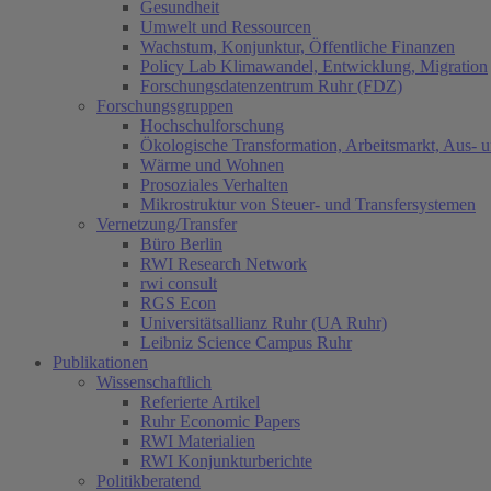
Gesundheit
Umwelt und Ressourcen
Wachstum, Konjunktur, Öffentliche Finanzen
Policy Lab Klimawandel, Entwicklung, Migration
Forschungsdatenzentrum Ruhr (FDZ)
Forschungsgruppen
Hochschulforschung
Ökologische Transformation, Arbeitsmarkt, Aus- 
Wärme und Wohnen
Prosoziales Verhalten
Mikrostruktur von Steuer- und Transfersystemen
Vernetzung/Transfer
Büro Berlin
RWI Research Network
rwi consult
RGS Econ
Universitätsallianz Ruhr (UA Ruhr)
Leibniz Science Campus Ruhr
Publikationen
Wissenschaftlich
Referierte Artikel
Ruhr Economic Papers
RWI Materialien
RWI Konjunkturberichte
Politikberatend