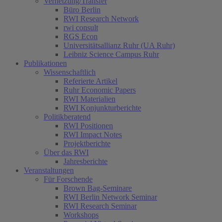
Vernetzung/Transfer
Büro Berlin
RWI Research Network
rwi consult
RGS Econ
Universitätsallianz Ruhr (UA Ruhr)
Leibniz Science Campus Ruhr
Publikationen
Wissenschaftlich
Referierte Artikel
Ruhr Economic Papers
RWI Materialien
RWI Konjunkturberichte
Politikberatend
RWI Positionen
RWI Impact Notes
Projektberichte
Über das RWI
Jahresberichte
Veranstaltungen
Für Forschende
Brown Bag-Seminare
RWI Berlin Network Seminar
RWI Research Seminar
Workshops