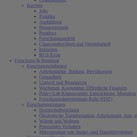
Karriere
Jobs
Praktika
Ausbildung
Promovierende
Postdocs
Forschungsumfeld
Chancengleichheit und Vereinbarkeit
Inklusion
RGS Econ
Forschung & Beratung
Forschungseinheiten
Arbeitsmärkte, Bildung, Bevölkerung
Gesundheit
Umwelt und Ressourcen
Wachstum, Konjunktur, Öffentliche Finanzen
Policy Lab Klimawandel, Entwicklung, Migration
Forschungsdatenzentrum Ruhr (FDZ)
Forschungsgruppen
Hochschulforschung
Ökologische Transformation, Arbeitsmarkt, Aus- 
Wärme und Wohnen
Prosoziales Verhalten
Mikrostruktur von Steuer- und Transfersystemen