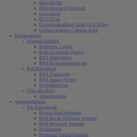
Büro Berlin
RWI Research Network
rwi consult
RGS Econ
Universitätsallianz Ruhr (UA Ruhr)
Leibniz Science Campus Ruhr
Publikationen
Wissenschaftlich
Referierte Artikel
Ruhr Economic Papers
RWI Materialien
RWI Konjunkturberichte
Politikberatend
RWI Positionen
RWI Impact Notes
Projektberichte
Über das RWI
Jahresberichte
Veranstaltungen
Für Forschende
Brown Bag-Seminare
RWI Berlin Network Seminar
RWI Research Seminar
Workshops
Prosocial Virtual Seminar