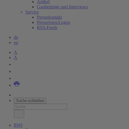
Artikel
Gastbeiträge und Interviews
Service
Pressekontakt
Pressefotos/Logos
RSS-Feeds
de
en
A
A
Suche schließen
RWI