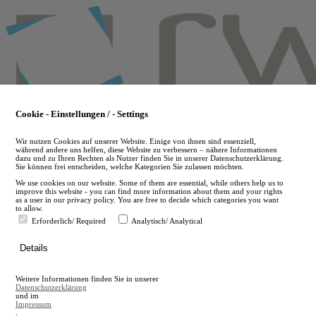
Skip
to
main
content
Cookie - Einstellungen / - Settings
Wir nutzen Cookies auf unserer Website. Einige von ihnen sind essenziell,
während andere uns helfen, diese Website zu verbessern – nähere Informationen
dazu und zu Ihren Rechten als Nutzer finden Sie in unserer Datenschutzerklärung.
Sie können frei entscheiden, welche Kategorien Sie zulassen möchten.
We use cookies on our website. Some of them are essential, while others help us to
improve this website - you can find more information about them and your rights
as a user in our privacy policy. You are free to decide which categories you want
to allow.
Erforderlich/ Required
Analytisch/ Analytical
de
Details
en
A
Weitere Informationen finden Sie in unserer
A
Datenschutzerklärung
und im
Impressum
.