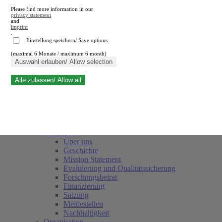
Please find more information in our
privacy statement
and
imprint
.
Einstellung speichern/ Save options
(maximal 6 Monate / maximum 6 month)
Suche schließen
Auswahl erlauben/ Allow selection
Alle zulassen/ Allow all
RWI
Termine
Team
Freunde und Förderer
Das Institut
Über uns
Geschichte
Mission Statement
Evaluierung und Qualitätssicherung
Forschungsbeirat
Finanzierung
Satzung
Meldestellen
Nachhaltigkeit
Organisation