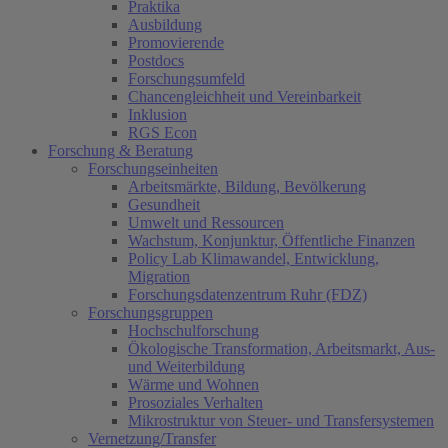
Praktika
Ausbildung
Promovierende
Postdocs
Forschungsumfeld
Chancengleichheit und Vereinbarkeit
Inklusion
RGS Econ
Forschung & Beratung
Forschungseinheiten
Arbeitsmärkte, Bildung, Bevölkerung
Gesundheit
Umwelt und Ressourcen
Wachstum, Konjunktur, Öffentliche Finanzen
Policy Lab Klimawandel, Entwicklung,
Migration
Forschungsdatenzentrum Ruhr (FDZ)
Forschungsgruppen
Hochschulforschung
Ökologische Transformation, Arbeitsmarkt, Aus-
und Weiterbildung
Wärme und Wohnen
Prosoziales Verhalten
Mikrostruktur von Steuer- und Transfersystemen
Vernetzung/Transfer