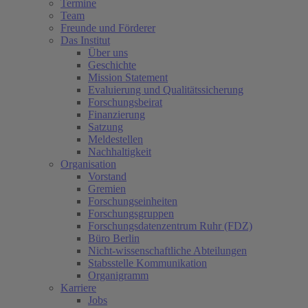
Termine
Team
Freunde und Förderer
Das Institut
Über uns
Geschichte
Mission Statement
Evaluierung und Qualitätssicherung
Forschungsbeirat
Finanzierung
Satzung
Meldestellen
Nachhaltigkeit
Organisation
Vorstand
Gremien
Forschungseinheiten
Forschungsgruppen
Forschungsdatenzentrum Ruhr (FDZ)
Büro Berlin
Nicht-wissenschaftliche Abteilungen
Stabsstelle Kommunikation
Organigramm
Karriere
Jobs