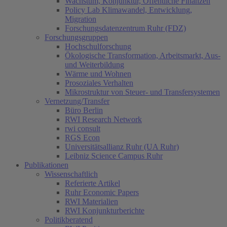
Wachstum, Konjunktur, Öffentliche Finanzen
Policy Lab Klimawandel, Entwicklung,
Migration
Forschungsdatenzentrum Ruhr (FDZ)
Forschungsgruppen
Hochschulforschung
Ökologische Transformation, Arbeitsmarkt, Aus-
und Weiterbildung
Wärme und Wohnen
Prosoziales Verhalten
Mikrostruktur von Steuer- und Transfersystemen
Vernetzung/Transfer
Büro Berlin
RWI Research Network
rwi consult
RGS Econ
Universitätsallianz Ruhr (UA Ruhr)
Leibniz Science Campus Ruhr
Publikationen
Wissenschaftlich
Referierte Artikel
Ruhr Economic Papers
RWI Materialien
RWI Konjunkturberichte
Politikberatend