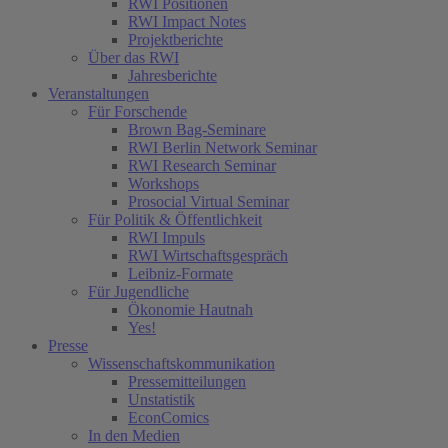
RWI Positionen
RWI Impact Notes
Projektberichte
Über das RWI
Jahresberichte
Veranstaltungen
Für Forschende
Brown Bag-Seminare
RWI Berlin Network Seminar
RWI Research Seminar
Workshops
Prosocial Virtual Seminar
Für Politik & Öffentlichkeit
RWI Impuls
RWI Wirtschaftsgespräch
Leibniz-Formate
Für Jugendliche
Ökonomie Hautnah
Yes!
Presse
Wissenschaftskommunikation
Pressemitteilungen
Unstatistik
EconComics
In den Medien