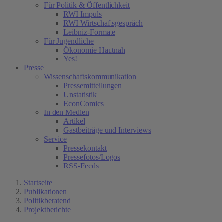
Für Politik & Öffentlichkeit
RWI Impuls
RWI Wirtschaftsgespräch
Leibniz-Formate
Für Jugendliche
Ökonomie Hautnah
Yes!
Presse
Wissenschaftskommunikation
Pressemitteilungen
Unstatistik
EconComics
In den Medien
Artikel
Gastbeiträge und Interviews
Service
Pressekontakt
Pressefotos/Logos
RSS-Feeds
Startseite
Publikationen
Politikberatend
Projektberichte