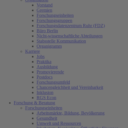
Vorstand
Gremien
Forschungseinheiten
Forschungsgruppen
Forschungsdatenzentrum Ruhr (FDZ)
Büro Berlin
Nicht-wissenschaftliche Abteilungen
Stabsstelle Kommunikation
Organigramm
Karriere
Jobs
Praktika
Ausbildung
Promovierende
Postdocs
Forschungsumfeld
Chancengleichheit und Vereinbarkeit
Inklusion
RGS Econ
Forschung & Beratung
Forschungseinheiten
Arbeitsmärkte, Bildung, Bevölkerung
Gesundheit
Umwelt und Ressourcen