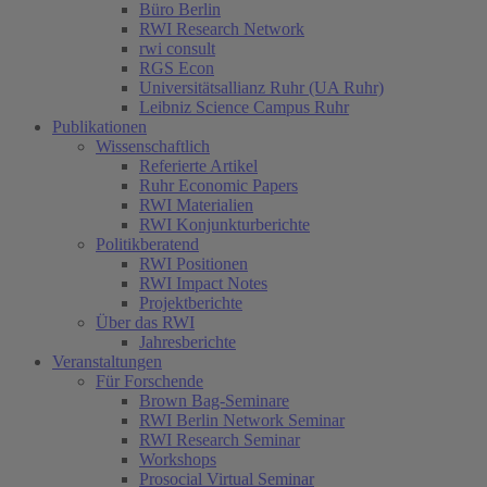
Büro Berlin
RWI Research Network
rwi consult
RGS Econ
Universitätsallianz Ruhr (UA Ruhr)
Leibniz Science Campus Ruhr
Publikationen
Wissenschaftlich
Referierte Artikel
Ruhr Economic Papers
RWI Materialien
RWI Konjunkturberichte
Politikberatend
RWI Positionen
RWI Impact Notes
Projektberichte
Über das RWI
Jahresberichte
Veranstaltungen
Für Forschende
Brown Bag-Seminare
RWI Berlin Network Seminar
RWI Research Seminar
Workshops
Prosocial Virtual Seminar