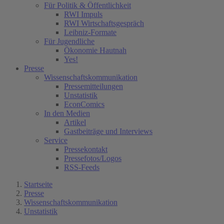
Für Politik & Öffentlichkeit
RWI Impuls
RWI Wirtschaftsgespräch
Leibniz-Formate
Für Jugendliche
Ökonomie Hautnah
Yes!
Presse
Wissenschaftskommunikation
Pressemitteilungen
Unstatistik
EconComics
In den Medien
Artikel
Gastbeiträge und Interviews
Service
Pressekontakt
Pressefotos/Logos
RSS-Feeds
Startseite
Presse
Wissenschaftskommunikation
Unstatistik