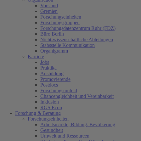
Vorstand
Gremien
Forschungseinheiten
Forschungsgruppen
Forschungsdatenzentrum Ruhr (FDZ)
Büro Berlin
Nicht-wissenschaftliche Abteilungen
Stabsstelle Kommunikation
Organigramm
Karriere
Jobs
Praktika
Ausbildung
Promovierende
Postdocs
Forschungsumfeld
Chancengleichheit und Vereinbarkeit
Inklusion
RGS Econ
Forschung & Beratung
Forschungseinheiten
Arbeitsmärkte, Bildung, Bevölkerung
Gesundheit
Umwelt und Ressourcen