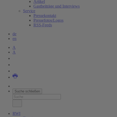
Artikel
Gastbeiträge und Interviews
Service
Pressekontakt
Pressefotos/Logos
RSS-Feeds
de
en
A
A
Suche schließen
RWI