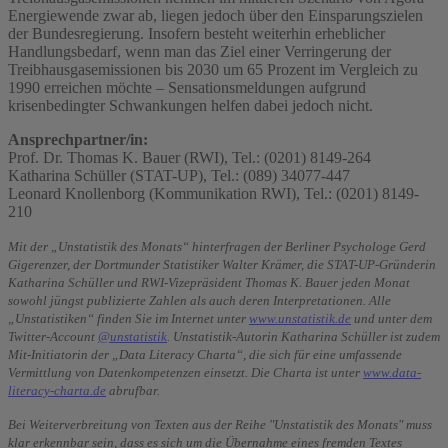
Energiewende zwar ab, liegen jedoch über den Einsparungszielen
der Bundesregierung. Insofern besteht weiterhin erheblicher
Handlungsbedarf, wenn man das Ziel einer Verringerung der
Treibhausgasemissionen bis 2030 um 65 Prozent im Vergleich zu
1990 erreichen möchte – Sensationsmeldungen aufgrund
krisenbedingter Schwankungen helfen dabei jedoch nicht.
Ansprechpartner/in:
Prof. Dr. Thomas K. Bauer (RWI), Tel.: (0201) 8149-264
Katharina Schüller (STAT-UP), Tel.: (089) 34077-447
Leonard Knollenborg (Kommunikation RWI), Tel.: (0201) 8149-
210
Mit der „Unstatistik des Monats“ hinterfragen der Berliner Psychologe Gerd
Gigerenzer, der Dortmunder Statistiker Walter Krämer, die STAT-UP-Gründerin
Katharina Schüller und RWI-Vizepräsident Thomas K. Bauer jeden Monat
sowohl jüngst publizierte Zahlen als auch deren Interpretationen. Alle
„Unstatistiken“ finden Sie im Internet unter
www.unstatistik.de
und unter dem
Twitter-Account
@unstatistik
. Unstatistik-Autorin Katharina Schüller ist zudem
Mit-Initiatorin der „Data Literacy Charta“, die sich für eine umfassende
Vermittlung von Datenkompetenzen einsetzt. Die Charta ist unter
www.data-
literacy-charta.de
abrufbar.
Bei Weiterverbreitung von Texten aus der Reihe "Unstatistik des Monats" muss
klar erkennbar sein, dass es sich um die Übernahme eines fremden Textes