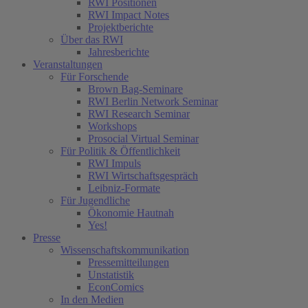
RWI Positionen
RWI Impact Notes
Projektberichte
Über das RWI
Jahresberichte
Veranstaltungen
Für Forschende
Brown Bag-Seminare
RWI Berlin Network Seminar
RWI Research Seminar
Workshops
Prosocial Virtual Seminar
Für Politik & Öffentlichkeit
RWI Impuls
RWI Wirtschaftsgespräch
Leibniz-Formate
Für Jugendliche
Ökonomie Hautnah
Yes!
Presse
Wissenschaftskommunikation
Pressemitteilungen
Unstatistik
EconComics
In den Medien