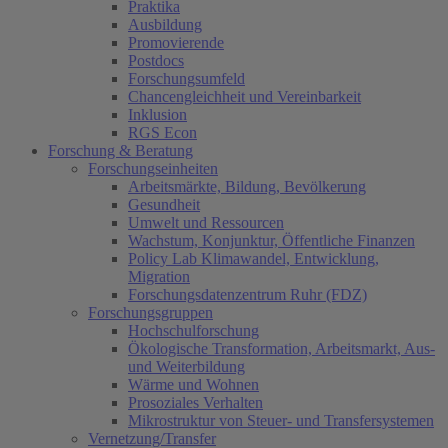
Praktika
Ausbildung
Promovierende
Postdocs
Forschungsumfeld
Chancengleichheit und Vereinbarkeit
Inklusion
RGS Econ
Forschung & Beratung
Forschungseinheiten
Arbeitsmärkte, Bildung, Bevölkerung
Gesundheit
Umwelt und Ressourcen
Wachstum, Konjunktur, Öffentliche Finanzen
Policy Lab Klimawandel, Entwicklung,
Migration
Forschungsdatenzentrum Ruhr (FDZ)
Forschungsgruppen
Hochschulforschung
Ökologische Transformation, Arbeitsmarkt, Aus-
und Weiterbildung
Wärme und Wohnen
Prosoziales Verhalten
Mikrostruktur von Steuer- und Transfersystemen
Vernetzung/Transfer