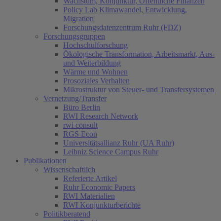
Wachstum, Konjunktur, Öffentliche Finanzen
Policy Lab Klimawandel, Entwicklung,
Migration
Forschungsdatenzentrum Ruhr (FDZ)
Forschungsgruppen
Hochschulforschung
Ökologische Transformation, Arbeitsmarkt, Aus-
und Weiterbildung
Wärme und Wohnen
Prosoziales Verhalten
Mikrostruktur von Steuer- und Transfersystemen
Vernetzung/Transfer
Büro Berlin
RWI Research Network
rwi consult
RGS Econ
Universitätsallianz Ruhr (UA Ruhr)
Leibniz Science Campus Ruhr
Publikationen
Wissenschaftlich
Referierte Artikel
Ruhr Economic Papers
RWI Materialien
RWI Konjunkturberichte
Politikberatend