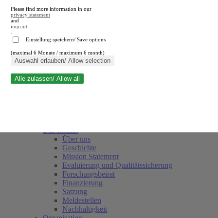
Please find more information in our
privacy statement
and
imprint
.
Einstellung speichern/ Save options
(maximal 6 Monate / maximum 6 month)
Suche schließen
Auswahl erlauben/ Allow selection
Alle zulassen/ Allow all
RWI
Termine
Team
Freunde und Förderer
Das Institut
Über uns
Geschichte
Mission Statement
Evaluierung und Qualitätssicherung
Forschungsbeirat
Finanzierung
Satzung
Meldestellen
Nachhaltigkeit
Organisation