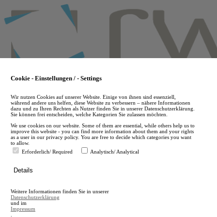
Skip
to
main
content
Cookie - Einstellungen / - Settings
Wir nutzen Cookies auf unserer Website. Einige von ihnen sind essenziell,
während andere uns helfen, diese Website zu verbessern – nähere Informationen
dazu und zu Ihren Rechten als Nutzer finden Sie in unserer Datenschutzerklärung.
Sie können frei entscheiden, welche Kategorien Sie zulassen möchten.
We use cookies on our website. Some of them are essential, while others help us to
improve this website - you can find more information about them and your rights
as a user in our privacy policy. You are free to decide which categories you want
to allow.
Erforderlich/ Required
Analytisch/ Analytical
de
Details
en
A
Weitere Informationen finden Sie in unserer
A
Datenschutzerklärung
und im
Impressum
.