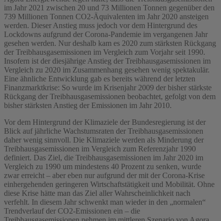
im Jahr 2021 zwischen 20 und 73 Millionen Tonnen gegenüber den
739 Millionen Tonnen CO2-Äquivalenten im Jahr 2020 ansteigen
werden. Dieser Anstieg muss jedoch vor dem Hintergrund des
Lockdowns aufgrund der Corona-Pandemie im vergangenen Jahr
gesehen werden. Nur deshalb kam es 2020 zum stärksten Rückgang
der Treibhausgasemissionen im Vergleich zum Vorjahr seit 1990.
Insofern ist der diesjährige Anstieg der Treibhausgasemissionen im
Vergleich zu 2020 im Zusammenhang gesehen wenig spektakulär.
Eine ähnliche Entwicklung gab es bereits während der letzten
Finanzmarktkrise: So wurde im Krisenjahr 2009 der bisher stärkste
Rückgang der Treibhausgasemissionen beobachtet, gefolgt von dem
bisher stärksten Anstieg der Emissionen im Jahr 2010.
Vor dem Hintergrund der Klimaziele der Bundesregierung ist der
Blick auf jährliche Wachstumsraten der Treibhausgasemissionen
daher wenig sinnvoll. Die Klimaziele werden als Minderung der
Treibhausgasemissionen im Vergleich zum Referenzjahr 1990
definiert. Das Ziel, die Treibhausgasemissionen im Jahr 2020 im
Vergleich zu 1990 um mindestens 40 Prozent zu senken, wurde
zwar erreicht – aber eben nur aufgrund der mit der Corona-Krise
einhergehenden geringeren Wirtschaftstätigkeit und Mobilität. Ohne
diese Krise hätte man das Ziel aller Wahrscheinlichkeit nach
verfehlt. In diesem Jahr schwenkt man wieder in den „normalen“
Trendverlauf der CO2-Emissionen ein – die
Treibhausgasemissionen nehmen im mittleren Szenario von Agora