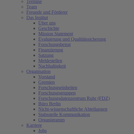
Termine
Team
Freunde und Förderer
Das Institut
Über uns
Geschichte
Mission Statement
Evaluierung und Qualitätssicherung
Forschungsbeirat
Finanzierung
Satzung
Meldestellen
Nachhaltigkeit
Organisation
Vorstand
Gremien
Forschungseinheiten
Forschungsgruppen
Forschungsdatenzentrum Ruhr (FDZ)
Büro Berlin
Nicht-wissenschaftliche Abteilungen
Stabsstelle Kommunikation
Organigramm
Karriere
Jobs