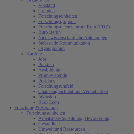
Vorstand
Gremien
Forschungseinheiten
Forschungsgruppen
Forschungsdatenzentrum Ruhr (FDZ)
Büro Berlin
Nicht-wissenschaftliche Abteilungen
Stabsstelle Kommunikation
Organigramm
Karriere
Jobs
Praktika
Ausbildung
Promovierende
Postdocs
Forschungsumfeld
Chancengleichheit und Vereinbarkeit
Inklusion
RGS Econ
Forschung & Beratung
Forschungseinheiten
Arbeitsmärkte, Bildung, Bevölkerung
Gesundheit
Umwelt und Ressourcen