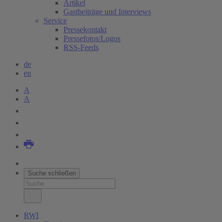
Artikel
Gastbeiträge und Interviews
Service
Pressekontakt
Pressefotos/Logos
RSS-Feeds
de
en
A
A
Suche schließen
RWI