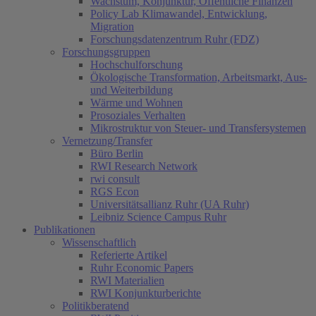
Wachstum, Konjunktur, Öffentliche Finanzen
Policy Lab Klimawandel, Entwicklung,
Migration
Forschungsdatenzentrum Ruhr (FDZ)
Forschungsgruppen
Hochschulforschung
Ökologische Transformation, Arbeitsmarkt, Aus-
und Weiterbildung
Wärme und Wohnen
Prosoziales Verhalten
Mikrostruktur von Steuer- und Transfersystemen
Vernetzung/Transfer
Büro Berlin
RWI Research Network
rwi consult
RGS Econ
Universitätsallianz Ruhr (UA Ruhr)
Leibniz Science Campus Ruhr
Publikationen
Wissenschaftlich
Referierte Artikel
Ruhr Economic Papers
RWI Materialien
RWI Konjunkturberichte
Politikberatend