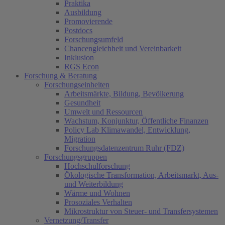
Praktika
Ausbildung
Promovierende
Postdocs
Forschungsumfeld
Chancengleichheit und Vereinbarkeit
Inklusion
RGS Econ
Forschung & Beratung
Forschungseinheiten
Arbeitsmärkte, Bildung, Bevölkerung
Gesundheit
Umwelt und Ressourcen
Wachstum, Konjunktur, Öffentliche Finanzen
Policy Lab Klimawandel, Entwicklung,
Migration
Forschungsdatenzentrum Ruhr (FDZ)
Forschungsgruppen
Hochschulforschung
Ökologische Transformation, Arbeitsmarkt, Aus-
und Weiterbildung
Wärme und Wohnen
Prosoziales Verhalten
Mikrostruktur von Steuer- und Transfersystemen
Vernetzung/Transfer