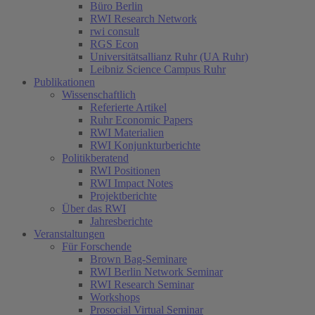
Büro Berlin
RWI Research Network
rwi consult
RGS Econ
Universitätsallianz Ruhr (UA Ruhr)
Leibniz Science Campus Ruhr
Publikationen
Wissenschaftlich
Referierte Artikel
Ruhr Economic Papers
RWI Materialien
RWI Konjunkturberichte
Politikberatend
RWI Positionen
RWI Impact Notes
Projektberichte
Über das RWI
Jahresberichte
Veranstaltungen
Für Forschende
Brown Bag-Seminare
RWI Berlin Network Seminar
RWI Research Seminar
Workshops
Prosocial Virtual Seminar