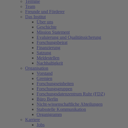
Termine
Team
Freunde und Förderer
Das Institut
Über uns
Geschichte
Mission Statement
Evaluierung und Qualitätssicherung
Forschungsbeirat
Finanzierung
Satzung
Meldestellen
Nachhaltigkeit
Organisation
Vorstand
Gremien
Forschungseinheiten
Forschungsgruppen
Forschungsdatenzentrum Ruhr (FDZ)
Büro Berlin
Nicht-wissenschaftliche Abteilungen
Stabsstelle Kommunikation
Organigramm
Karriere
Jobs