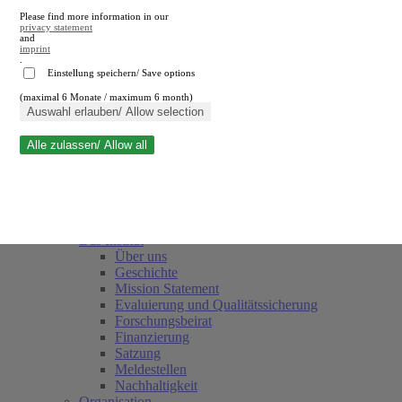
Please find more information in our
privacy statement
and
imprint
.
Einstellung speichern/ Save options
(maximal 6 Monate / maximum 6 month)
Suche schließen
Auswahl erlauben/ Allow selection
Alle zulassen/ Allow all
RWI
Termine
Team
Freunde und Förderer
Das Institut
Über uns
Geschichte
Mission Statement
Evaluierung und Qualitätssicherung
Forschungsbeirat
Finanzierung
Satzung
Meldestellen
Nachhaltigkeit
Organisation