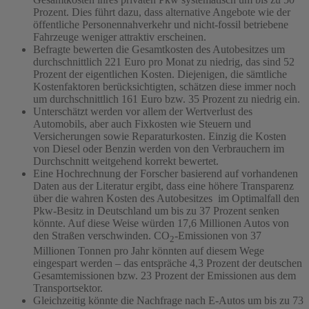
Prozent. Dies führt dazu, dass alternative Angebote wie der
öffentliche Personennahverkehr und nicht-fossil betriebene
Fahrzeuge weniger attraktiv erscheinen.
Befragte bewerten die Gesamtkosten des Autobesitzes um
durchschnittlich 221 Euro pro Monat zu niedrig, das sind 52
Prozent der eigentlichen Kosten. Diejenigen, die sämtliche
Kostenfaktoren berücksichtigten, schätzen diese immer noch
um durchschnittlich 161 Euro bzw. 35 Prozent zu niedrig ein.
Unterschätzt werden vor allem der Wertverlust des
Automobils, aber auch Fixkosten wie Steuern und
Versicherungen sowie Reparaturkosten. Einzig die Kosten
von Diesel oder Benzin werden von den Verbrauchern im
Durchschnitt weitgehend korrekt bewertet.
Eine Hochrechnung der Forscher basierend auf vorhandenen
Daten aus der Literatur ergibt, dass eine höhere Transparenz
über die wahren Kosten des Autobesitzes im Optimalfall den
Pkw-Besitz in Deutschland um bis zu 37 Prozent senken
könnte. Auf diese Weise würden 17,6 Millionen Autos von
den Straßen verschwinden. CO
-Emissionen von 37
2
Millionen Tonnen pro Jahr könnten auf diesem Wege
eingespart werden – das entspräche 4,3 Prozent der deutschen
Gesamtemissionen bzw. 23 Prozent der Emissionen aus dem
Transportsektor.
Gleichzeitig könnte die Nachfrage nach E-Autos um bis zu 73