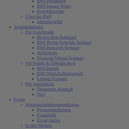
RWI Positionen
RWI Impact Notes
Projektberichte
Über das RWI
Jahresberichte
Veranstaltungen
Für Forschende
Brown Bag-Seminare
RWI Berlin Network Seminar
RWI Research Seminar
Workshops
Prosocial Virtual Seminar
Für Politik & Öffentlichkeit
RWI Impuls
RWI Wirtschaftsgespräch
Leibniz-Formate
Für Jugendliche
Ökonomie Hautnah
Yes!
Presse
Wissenschaftskommunikation
Pressemitteilungen
Unstatistik
EconComics
In den Medien