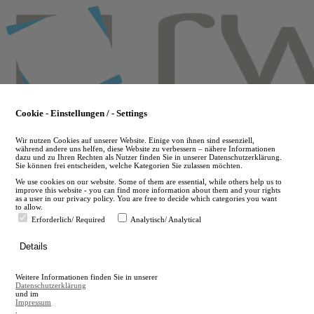
Skip
to
main
content
Cookie - Einstellungen / - Settings
Wir nutzen Cookies auf unserer Website. Einige von ihnen sind essenziell,
während andere uns helfen, diese Website zu verbessern – nähere Informationen
dazu und zu Ihren Rechten als Nutzer finden Sie in unserer Datenschutzerklärung.
Sie können frei entscheiden, welche Kategorien Sie zulassen möchten.
We use cookies on our website. Some of them are essential, while others help us to
improve this website - you can find more information about them and your rights
as a user in our privacy policy. You are free to decide which categories you want
to allow.
Erforderlich/ Required
Analytisch/ Analytical
de
Details
en
A
Weitere Informationen finden Sie in unserer
A
Datenschutzerklärung
und im
Impressum
.