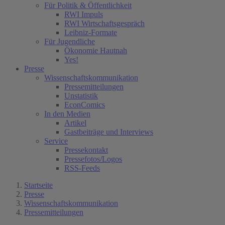
Für Politik & Öffentlichkeit
RWI Impuls
RWI Wirtschaftsgespräch
Leibniz-Formate
Für Jugendliche
Ökonomie Hautnah
Yes!
Presse
Wissenschaftskommunikation
Pressemitteilungen
Unstatistik
EconComics
In den Medien
Artikel
Gastbeiträge und Interviews
Service
Pressekontakt
Pressefotos/Logos
RSS-Feeds
Startseite
Presse
Wissenschaftskommunikation
Pressemitteilungen