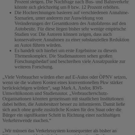
Prozent steigen. Die Nachfrage nach Bus- und Bahnverkehr
könnte sich gleichzeitig um 8 bzw. 12 Prozent erhöhen.
Die Hochrechnungen basieren auf verschiedenen Annahme-
Szenarien, unter anderem zur Auswirkung von
Veränderungen der Gesamtkosten des Autofahrens auf den
Autobesitz. Für diese liegen bisher sehr wenige empirische
Studien vor. Die Autoren können zeigen, dass auch
konservativere Annahmen zu einer substanziellen Reduktion
an Autos führen würden.
Es handelt sich hierbei um erste Ergebnisse zu diesem
Themenkomplex. Die Studienautoren sehen großen
Forschungsbedarf und beschreiben viele Ansatzpunkte zur
weiteren Forschung.
„Viele Verbraucher würden eher auf E-Autos oder ÖPNV setzen,
wenn sie die wahren Kosten eines konventionellen Pkw stärker
berücksichtigen würden“, sagt Mark A. Andor, RWI-
Umweltökonom und Studienautor. „Verbraucherschutz-
Organisationen könnten gemeinsam mit staatlichen Institutionen
dabei helfen, die Autobesitzer besser zu informieren. Damit ließe
sich auch ohne große zusätzliche Kosten für den Staat oder die
Bürger ein signifikanter Schritt in Richtung einer nachhaltigen
Verkehrswende machen.“
„Wir müssen das Verkehrssystem konsequenter als bisher an