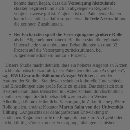
könnte daran liegen, dass die
Versorgung hierzulande
stärker reguliert
und auch in abgelegenen Regionen
vergleichsweise gut ist. Zugleich ist das Patientenverhalten
kaum beschränkt – dafür sorgen etwa die
freie Arztwahl
und
die geringen Zuzahlungen.
Bei Fachärzten spielt die Versorgung
eine größere Rolle
als bei Allgemeinmedizinern. Bei ihnen sind die regionalen
Unterschiede von ambulanten Behandlungen zu rund 32
Prozent auf die Versorgung zurückzuführen, bei
Allgemeinmedizinern nur zu 7 Prozent.
„Unsere Studie macht deutlich, dass ein höheres Angebot an Ärzten
nicht automatisch dazu führt, dass Patienten öfter zum Arzt gehen“,
sagt
RWI-Gesundheitsökonom
Ansgar Wübker
, einer der
Autoren der Studie. „Stattdessen scheinen kulturelle Unterschiede
und Einstellungen eine große Rolle zu spielen. Das zeigt sich zum
Beispiel daran, dass Menschen in Ostdeutschland durchschnittlich
deutlich weniger ärztlich behandelt werden als im Westen.“
Allerdings könnte die ärztliche Versorgung in Zukunft eine größere
Rolle spielen, ergänzt Koautor
Martin Salm von der Universität
Tilburg
: „Angesichts der demografischen Entwicklung in
ländlichen Regionen dürfte die Frage, ob man zum Arzt geht oder
nicht, künftig stärker von der Versorgung abhängen als bisher.“