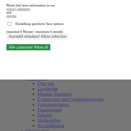
Please find more information in our
privacy statement
and
imprint
.
Einstellung speichern/ Save options
(maximal 6 Monate / maximum 6 month)
Suche schließen
Auswahl erlauben/ Allow selection
Alle zulassen/ Allow all
RWI
Termine
Team
Freunde und Förderer
Das Institut
Über uns
Geschichte
Mission Statement
Evaluierung und Qualitätssicherung
Forschungsbeirat
Finanzierung
Satzung
Meldestellen
Nachhaltigkeit
Organisation