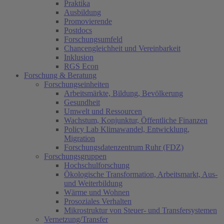
Praktika
Ausbildung
Promovierende
Postdocs
Forschungsumfeld
Chancengleichheit und Vereinbarkeit
Inklusion
RGS Econ
Forschung & Beratung
Forschungseinheiten
Arbeitsmärkte, Bildung, Bevölkerung
Gesundheit
Umwelt und Ressourcen
Wachstum, Konjunktur, Öffentliche Finanzen
Policy Lab Klimawandel, Entwicklung,
Migration
Forschungsdatenzentrum Ruhr (FDZ)
Forschungsgruppen
Hochschulforschung
Ökologische Transformation, Arbeitsmarkt, Aus-
und Weiterbildung
Wärme und Wohnen
Prosoziales Verhalten
Mikrostruktur von Steuer- und Transfersystemen
Vernetzung/Transfer