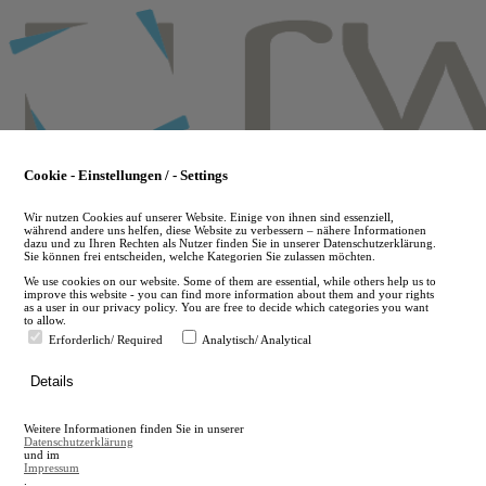
Skip
to
main
content
Cookie - Einstellungen / - Settings
Wir nutzen Cookies auf unserer Website. Einige von ihnen sind essenziell,
während andere uns helfen, diese Website zu verbessern – nähere Informationen
dazu und zu Ihren Rechten als Nutzer finden Sie in unserer Datenschutzerklärung.
Sie können frei entscheiden, welche Kategorien Sie zulassen möchten.
We use cookies on our website. Some of them are essential, while others help us to
improve this website - you can find more information about them and your rights
as a user in our privacy policy. You are free to decide which categories you want
to allow.
Erforderlich/ Required
Analytisch/ Analytical
de
Details
en
A
Weitere Informationen finden Sie in unserer
A
Datenschutzerklärung
und im
Impressum
.