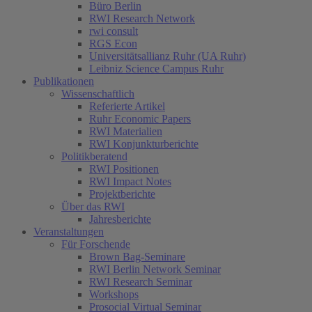
Büro Berlin
RWI Research Network
rwi consult
RGS Econ
Universitätsallianz Ruhr (UA Ruhr)
Leibniz Science Campus Ruhr
Publikationen
Wissenschaftlich
Referierte Artikel
Ruhr Economic Papers
RWI Materialien
RWI Konjunkturberichte
Politikberatend
RWI Positionen
RWI Impact Notes
Projektberichte
Über das RWI
Jahresberichte
Veranstaltungen
Für Forschende
Brown Bag-Seminare
RWI Berlin Network Seminar
RWI Research Seminar
Workshops
Prosocial Virtual Seminar