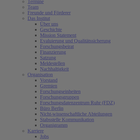
Termine
Team
Freunde und Förderer
Das Institut
Über uns
Geschichte
Mission Statement
Evaluierung und Qualitätssicherung
Forschungsbeirat
Finanzierung
Satzung
Meldestellen
Nachhaltigkeit
Organisation
Vorstand
Gremien
Forschungseinheiten
Forschungsgruppen
Forschungsdatenzentrum Ruhr (FDZ)
Büro Berlin
Nicht-wissenschaftliche Abteilungen
Stabsstelle Kommunikation
Organigramm
Karriere
Jobs