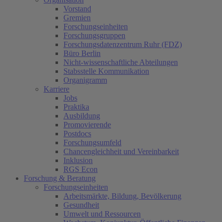
Vorstand
Gremien
Forschungseinheiten
Forschungsgruppen
Forschungsdatenzentrum Ruhr (FDZ)
Büro Berlin
Nicht-wissenschaftliche Abteilungen
Stabsstelle Kommunikation
Organigramm
Karriere
Jobs
Praktika
Ausbildung
Promovierende
Postdocs
Forschungsumfeld
Chancengleichheit und Vereinbarkeit
Inklusion
RGS Econ
Forschung & Beratung
Forschungseinheiten
Arbeitsmärkte, Bildung, Bevölkerung
Gesundheit
Umwelt und Ressourcen