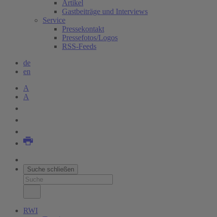
Artikel
Gastbeiträge und Interviews
Service
Pressekontakt
Pressefotos/Logos
RSS-Feeds
de
en
A
A
Suche schließen
RWI