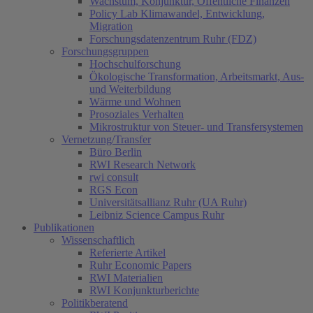
Wachstum, Konjunktur, Öffentliche Finanzen
Policy Lab Klimawandel, Entwicklung,
Migration
Forschungsdatenzentrum Ruhr (FDZ)
Forschungsgruppen
Hochschulforschung
Ökologische Transformation, Arbeitsmarkt, Aus-
und Weiterbildung
Wärme und Wohnen
Prosoziales Verhalten
Mikrostruktur von Steuer- und Transfersystemen
Vernetzung/Transfer
Büro Berlin
RWI Research Network
rwi consult
RGS Econ
Universitätsallianz Ruhr (UA Ruhr)
Leibniz Science Campus Ruhr
Publikationen
Wissenschaftlich
Referierte Artikel
Ruhr Economic Papers
RWI Materialien
RWI Konjunkturberichte
Politikberatend