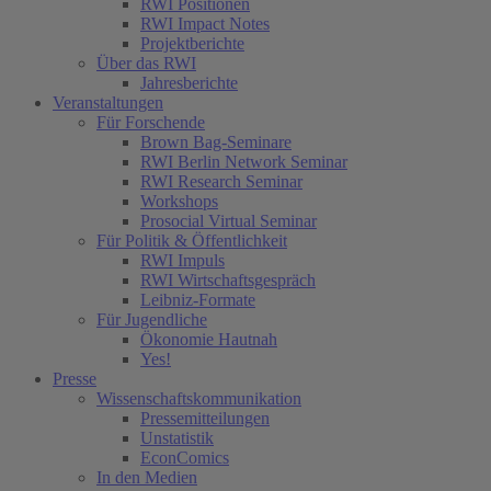
RWI Positionen
RWI Impact Notes
Projektberichte
Über das RWI
Jahresberichte
Veranstaltungen
Für Forschende
Brown Bag-Seminare
RWI Berlin Network Seminar
RWI Research Seminar
Workshops
Prosocial Virtual Seminar
Für Politik & Öffentlichkeit
RWI Impuls
RWI Wirtschaftsgespräch
Leibniz-Formate
Für Jugendliche
Ökonomie Hautnah
Yes!
Presse
Wissenschaftskommunikation
Pressemitteilungen
Unstatistik
EconComics
In den Medien