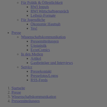
Für Politik & Öffentlichkeit
RWI Impuls
RWI Wirtschaftsgespräch
Leibniz-Formate
Für Jugendliche
Ökonomie Hautnah
Yes!
Presse
Wissenschaftskommunikation
Pressemitteilungen
Unstatistik
EconComics
In den Medien
Artikel
Gastbeiträge und Interviews
Service
Pressekontakt
Pressefotos/Logos
RSS-Feeds
Startseite
Presse
Wissenschaftskommunikation
Pressemitteilungen