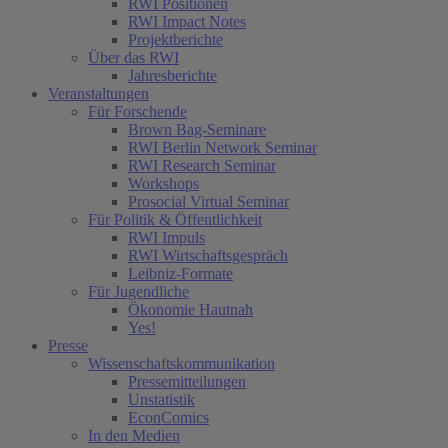
RWI Positionen
RWI Impact Notes
Projektberichte
Über das RWI
Jahresberichte
Veranstaltungen
Für Forschende
Brown Bag-Seminare
RWI Berlin Network Seminar
RWI Research Seminar
Workshops
Prosocial Virtual Seminar
Für Politik & Öffentlichkeit
RWI Impuls
RWI Wirtschaftsgespräch
Leibniz-Formate
Für Jugendliche
Ökonomie Hautnah
Yes!
Presse
Wissenschaftskommunikation
Pressemitteilungen
Unstatistik
EconComics
In den Medien