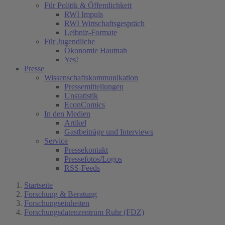
Für Politik & Öffentlichkeit
RWI Impuls
RWI Wirtschaftsgespräch
Leibniz-Formate
Für Jugendliche
Ökonomie Hautnah
Yes!
Presse
Wissenschaftskommunikation
Pressemitteilungen
Unstatistik
EconComics
In den Medien
Artikel
Gastbeiträge und Interviews
Service
Pressekontakt
Pressefotos/Logos
RSS-Feeds
Startseite
Forschung & Beratung
Forschungseinheiten
Forschungsdatenzentrum Ruhr (FDZ)