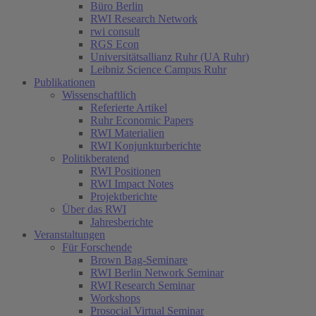
Büro Berlin
RWI Research Network
rwi consult
RGS Econ
Universitätsallianz Ruhr (UA Ruhr)
Leibniz Science Campus Ruhr
Publikationen
Wissenschaftlich
Referierte Artikel
Ruhr Economic Papers
RWI Materialien
RWI Konjunkturberichte
Politikberatend
RWI Positionen
RWI Impact Notes
Projektberichte
Über das RWI
Jahresberichte
Veranstaltungen
Für Forschende
Brown Bag-Seminare
RWI Berlin Network Seminar
RWI Research Seminar
Workshops
Prosocial Virtual Seminar