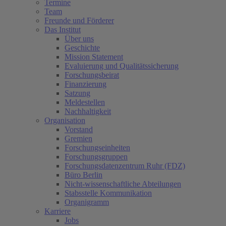
Termine
Team
Freunde und Förderer
Das Institut
Über uns
Geschichte
Mission Statement
Evaluierung und Qualitätssicherung
Forschungsbeirat
Finanzierung
Satzung
Meldestellen
Nachhaltigkeit
Organisation
Vorstand
Gremien
Forschungseinheiten
Forschungsgruppen
Forschungsdatenzentrum Ruhr (FDZ)
Büro Berlin
Nicht-wissenschaftliche Abteilungen
Stabsstelle Kommunikation
Organigramm
Karriere
Jobs