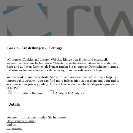
Skip
to
main
content
Cookie - Einstellungen / - Settings
Wir nutzen Cookies auf unserer Website. Einige von ihnen sind essenziell,
während andere uns helfen, diese Website zu verbessern – nähere Informationen
dazu und zu Ihren Rechten als Nutzer finden Sie in unserer Datenschutzerklärung.
Sie können frei entscheiden, welche Kategorien Sie zulassen möchten.
We use cookies on our website. Some of them are essential, while others help us to
improve this website - you can find more information about them and your rights
as a user in our privacy policy. You are free to decide which categories you want
to allow.
Erforderlich/ Required
Analytisch/ Analytical
de
Details
en
A
Weitere Informationen finden Sie in unserer
A
Datenschutzerklärung
und im
Impressum
.