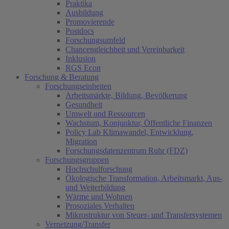
Praktika
Ausbildung
Promovierende
Postdocs
Forschungsumfeld
Chancengleichheit und Vereinbarkeit
Inklusion
RGS Econ
Forschung & Beratung
Forschungseinheiten
Arbeitsmärkte, Bildung, Bevölkerung
Gesundheit
Umwelt und Ressourcen
Wachstum, Konjunktur, Öffentliche Finanzen
Policy Lab Klimawandel, Entwicklung,
Migration
Forschungsdatenzentrum Ruhr (FDZ)
Forschungsgruppen
Hochschulforschung
Ökologische Transformation, Arbeitsmarkt, Aus-
und Weiterbildung
Wärme und Wohnen
Prosoziales Verhalten
Mikrostruktur von Steuer- und Transfersystemen
Vernetzung/Transfer