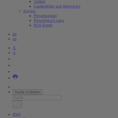
Artikel
Gastbeiträge und Interviews
Service
Pressekontakt
Pressefotos/Logos
RSS-Feeds
de
en
A
A
Suche schließen
RWI