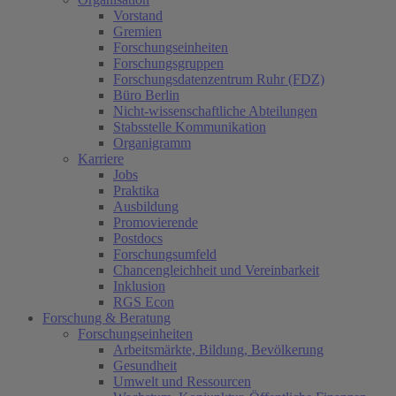
Vorstand
Gremien
Forschungseinheiten
Forschungsgruppen
Forschungsdatenzentrum Ruhr (FDZ)
Büro Berlin
Nicht-wissenschaftliche Abteilungen
Stabsstelle Kommunikation
Organigramm
Karriere
Jobs
Praktika
Ausbildung
Promovierende
Postdocs
Forschungsumfeld
Chancengleichheit und Vereinbarkeit
Inklusion
RGS Econ
Forschung & Beratung
Forschungseinheiten
Arbeitsmärkte, Bildung, Bevölkerung
Gesundheit
Umwelt und Ressourcen