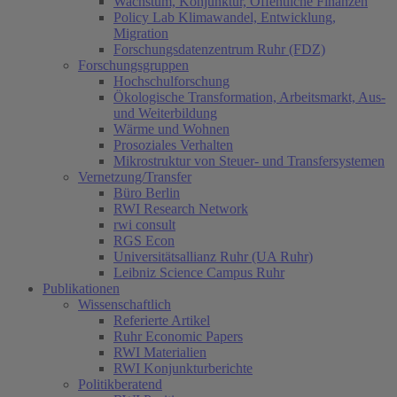
Wachstum, Konjunktur, Öffentliche Finanzen
Policy Lab Klimawandel, Entwicklung,
Migration
Forschungsdatenzentrum Ruhr (FDZ)
Forschungsgruppen
Hochschulforschung
Ökologische Transformation, Arbeitsmarkt, Aus-
und Weiterbildung
Wärme und Wohnen
Prosoziales Verhalten
Mikrostruktur von Steuer- und Transfersystemen
Vernetzung/Transfer
Büro Berlin
RWI Research Network
rwi consult
RGS Econ
Universitätsallianz Ruhr (UA Ruhr)
Leibniz Science Campus Ruhr
Publikationen
Wissenschaftlich
Referierte Artikel
Ruhr Economic Papers
RWI Materialien
RWI Konjunkturberichte
Politikberatend