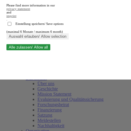
Please find more information in our
privacy statement
and
imprint
.
Einstellung speichern/ Save options
(maximal 6 Monate / maximum 6 month)
Suche schließen
Auswahl erlauben/ Allow selection
Alle zulassen/ Allow all
RWI
Termine
Team
Freunde und Förderer
Das Institut
Über uns
Geschichte
Mission Statement
Evaluierung und Qualitätssicherung
Forschungsbeirat
Finanzierung
Satzung
Meldestellen
Nachhaltigkeit
Organisation