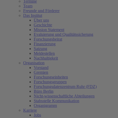
Termine
Team
Freunde und Förderer
Das Institut
Über uns
Geschichte
Mission Statement
Evaluierung und Qualitätssicherung
Forschungsbeirat
Finanzierung
Satzung
Meldestellen
Nachhaltigkeit
Organisation
Vorstand
Gremien
Forschungseinheiten
Forschungsgruppen
Forschungsdatenzentrum Ruhr (FDZ)
Büro Berlin
Nicht-wissenschaftliche Abteilungen
Stabsstelle Kommunikation
Organigramm
Karriere
Jobs