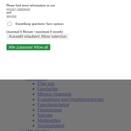
Please find more information in our
privacy statement
and
imprint
.
Einstellung speichern/ Save options
(maximal 6 Monate / maximum 6 month)
Suche schließen
Auswahl erlauben/ Allow selection
Alle zulassen/ Allow all
RWI
Termine
Team
Freunde und Förderer
Das Institut
Über uns
Geschichte
Mission Statement
Evaluierung und Qualitätssicherung
Forschungsbeirat
Finanzierung
Satzung
Meldestellen
Nachhaltigkeit
Organisation