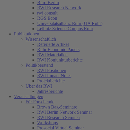
Büro Berlin
RWI Research Network
rwi consult
RGS Econ
Universitätsallianz Ruhr (UA Ruhr)
Leibniz Science Campus Ruhr
Publikationen
Wissenschaftlich
Referierte Artikel
Ruhr Economic Papers
RWI Materialien
RWI Konjunkturberichte
Politikberatend
RWI Positionen
RWI Impact Notes
Projektberichte
Über das RWI
Jahresberichte
Veranstaltungen
Für Forschende
Brown Bag-Seminare
RWI Berlin Network Seminar
RWI Research Seminar
Workshops
Prosocial Virtual Seminar