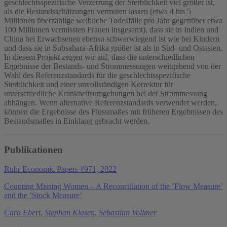
geschlechtsspezifische Verzerrung der Sterblichkeit viel größer ist,
als die Bestandsschätzungen vermuten lassen (etwa 4 bis 5
Millionen überzählige weibliche Todesfälle pro Jahr gegenüber etwa
100 Millionen vermissten Frauen insgesamt), dass sie in Indien und
China bei Erwachsenen ebenso schwerwiegend ist wie bei Kindern
und dass sie in Subsahara-Afrika größer ist als in Süd- und Ostasien.
In diesem Projekt zeigen wir auf, dass die unterschiedlichen
Ergebnisse der Bestands- und Strommessungen weitgehend von der
Wahl des Referenzstandards für die geschlechtsspezifische
Sterblichkeit und einer unvollständigen Korrektur für
unterschiedliche Krankheitsumgebungen bei der Strommessung
abhängen. Wenn alternative Referenzstandards verwendet werden,
können die Ergebnisse des Flussmaßes mit früheren Ergebnissen des
Bestandsmaßes in Einklang gebracht werden.
Publikationen
Ruhr Economic Papers #971, 2022
Counting Missing Women – A Reconciliation of the ’Flow Measure’
and the ’Stock Measure’
Cara Ebert
,
Stephan Klasen
,
Sebastian Vollmer