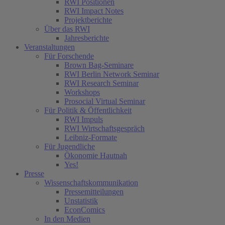
RWI Positionen
RWI Impact Notes
Projektberichte
Über das RWI
Jahresberichte
Veranstaltungen
Für Forschende
Brown Bag-Seminare
RWI Berlin Network Seminar
RWI Research Seminar
Workshops
Prosocial Virtual Seminar
Für Politik & Öffentlichkeit
RWI Impuls
RWI Wirtschaftsgespräch
Leibniz-Formate
Für Jugendliche
Ökonomie Hautnah
Yes!
Presse
Wissenschaftskommunikation
Pressemitteilungen
Unstatistik
EconComics
In den Medien