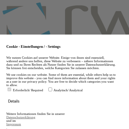
Skip
to
main
content
Cookie - Einstellungen / - Settings
Wir nutzen Cookies auf unserer Website. Einige von ihnen sind essenziell,
während andere uns helfen, diese Website zu verbessern – nähere Informationen
dazu und zu Ihren Rechten als Nutzer finden Sie in unserer Datenschutzerklärung.
Sie können frei entscheiden, welche Kategorien Sie zulassen möchten.
We use cookies on our website. Some of them are essential, while others help us to
improve this website - you can find more information about them and your rights
as a user in our privacy policy. You are free to decide which categories you want
to allow.
Erforderlich/ Required
Analytisch/ Analytical
de
Details
en
A
Weitere Informationen finden Sie in unserer
A
Datenschutzerklärung
und im
Impressum
.