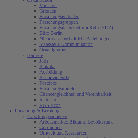
Vorstand
Gremien
Forschungseinheiten
Forschungsgruppen
Forschungsdatenzentrum Ruhr (FDZ)
Büro Berlin
Nicht-wissenschaftliche Abteilungen
Stabsstelle Kommunikation
Organigramm
Karriere
Jobs
Praktika
Ausbildung
Promovierende
Postdocs
Forschungsumfeld
Chancengleichheit und Vereinbarkeit
Inklusion
RGS Econ
Forschung & Beratung
Forschungseinheiten
Arbeitsmärkte, Bildung, Bevölkerung
Gesundheit
Umwelt und Ressourcen