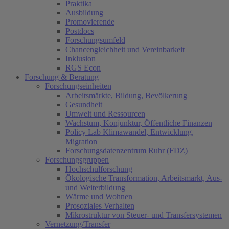
Praktika
Ausbildung
Promovierende
Postdocs
Forschungsumfeld
Chancengleichheit und Vereinbarkeit
Inklusion
RGS Econ
Forschung & Beratung
Forschungseinheiten
Arbeitsmärkte, Bildung, Bevölkerung
Gesundheit
Umwelt und Ressourcen
Wachstum, Konjunktur, Öffentliche Finanzen
Policy Lab Klimawandel, Entwicklung,
Migration
Forschungsdatenzentrum Ruhr (FDZ)
Forschungsgruppen
Hochschulforschung
Ökologische Transformation, Arbeitsmarkt, Aus-
und Weiterbildung
Wärme und Wohnen
Prosoziales Verhalten
Mikrostruktur von Steuer- und Transfersystemen
Vernetzung/Transfer