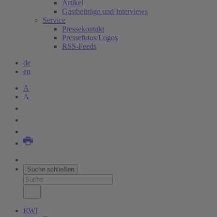
Artikel
Gastbeiträge und Interviews
Service
Pressekontakt
Pressefotos/Logos
RSS-Feeds
de
en
A
A
Suche schließen
RWI