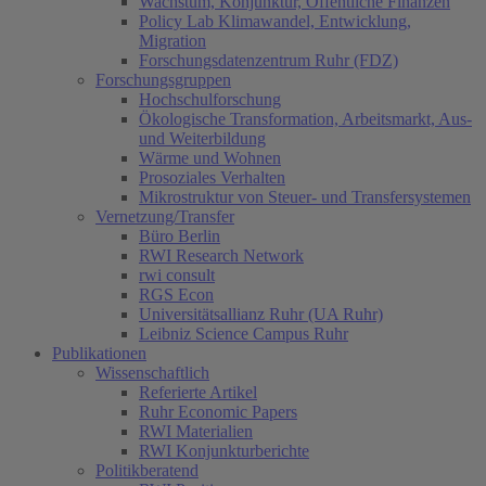
Wachstum, Konjunktur, Öffentliche Finanzen
Policy Lab Klimawandel, Entwicklung,
Migration
Forschungsdatenzentrum Ruhr (FDZ)
Forschungsgruppen
Hochschulforschung
Ökologische Transformation, Arbeitsmarkt, Aus-
und Weiterbildung
Wärme und Wohnen
Prosoziales Verhalten
Mikrostruktur von Steuer- und Transfersystemen
Vernetzung/Transfer
Büro Berlin
RWI Research Network
rwi consult
RGS Econ
Universitätsallianz Ruhr (UA Ruhr)
Leibniz Science Campus Ruhr
Publikationen
Wissenschaftlich
Referierte Artikel
Ruhr Economic Papers
RWI Materialien
RWI Konjunkturberichte
Politikberatend