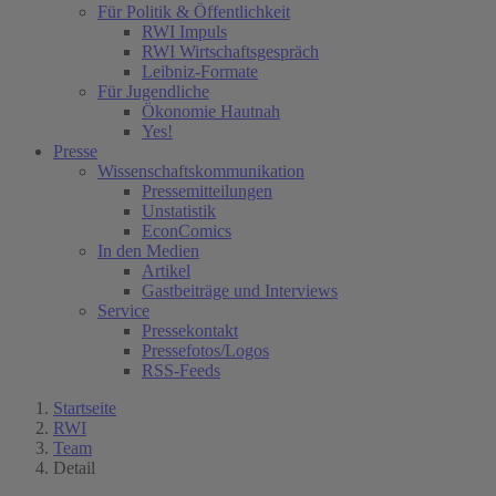
Für Politik & Öffentlichkeit
RWI Impuls
RWI Wirtschaftsgespräch
Leibniz-Formate
Für Jugendliche
Ökonomie Hautnah
Yes!
Presse
Wissenschaftskommunikation
Pressemitteilungen
Unstatistik
EconComics
In den Medien
Artikel
Gastbeiträge und Interviews
Service
Pressekontakt
Pressefotos/Logos
RSS-Feeds
Startseite
RWI
Team
Detail