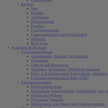
Karriere
Jobs
Praktika
Ausbildung
Promovierende
Postdocs
Forschungsumfeld
Chancengleichheit und Vereinbarkeit
Inklusion
RGS Econ
Forschung & Beratung
Forschungseinheiten
Arbeitsmärkte, Bildung, Bevölkerung
Gesundheit
Umwelt und Ressourcen
Wachstum, Konjunktur, Öffentliche Finanzen
Policy Lab Klimawandel, Entwicklung, Migration
Forschungsdatenzentrum Ruhr (FDZ)
Forschungsgruppen
Hochschulforschung
Ökologische Transformation, Arbeitsmarkt, Aus- 
Wärme und Wohnen
Prosoziales Verhalten
Mikrostruktur von Steuer- und Transfersystemen