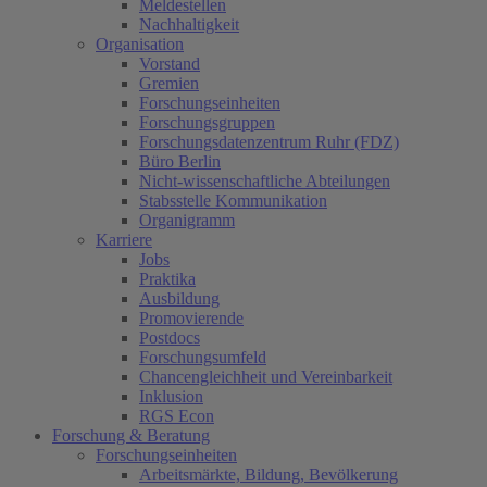
Meldestellen
Nachhaltigkeit
Organisation
Vorstand
Gremien
Forschungseinheiten
Forschungsgruppen
Forschungsdatenzentrum Ruhr (FDZ)
Büro Berlin
Nicht-wissenschaftliche Abteilungen
Stabsstelle Kommunikation
Organigramm
Karriere
Jobs
Praktika
Ausbildung
Promovierende
Postdocs
Forschungsumfeld
Chancengleichheit und Vereinbarkeit
Inklusion
RGS Econ
Forschung & Beratung
Forschungseinheiten
Arbeitsmärkte, Bildung, Bevölkerung