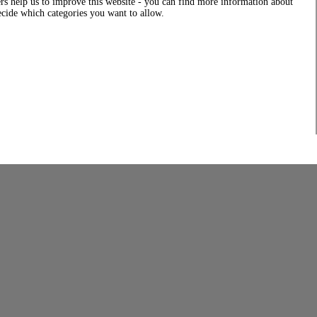
rs help us to improve this website - you can find more information about
decide which categories you want to allow.