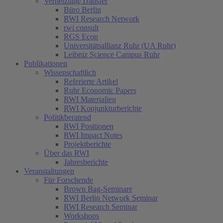
Vernetzung/Transfer
Büro Berlin
RWI Research Network
rwi consult
RGS Econ
Universitätsallianz Ruhr (UA Ruhr)
Leibniz Science Campus Ruhr
Publikationen
Wissenschaftlich
Referierte Artikel
Ruhr Economic Papers
RWI Materialien
RWI Konjunkturberichte
Politikberatend
RWI Positionen
RWI Impact Notes
Projektberichte
Über das RWI
Jahresberichte
Veranstaltungen
Für Forschende
Brown Bag-Seminare
RWI Berlin Network Seminar
RWI Research Seminar
Workshops