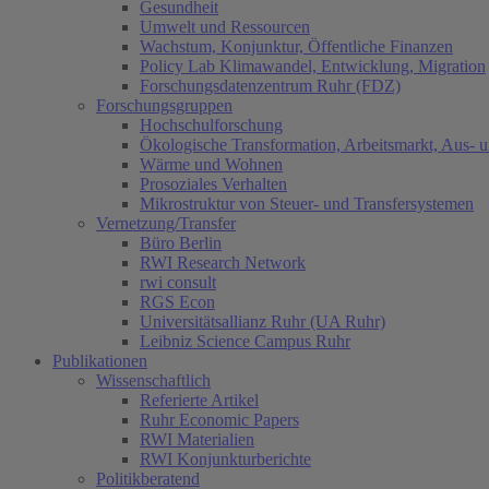
Gesundheit
Umwelt und Ressourcen
Wachstum, Konjunktur, Öffentliche Finanzen
Policy Lab Klimawandel, Entwicklung, Migration
Forschungsdatenzentrum Ruhr (FDZ)
Forschungsgruppen
Hochschulforschung
Ökologische Transformation, Arbeitsmarkt, Aus- 
Wärme und Wohnen
Prosoziales Verhalten
Mikrostruktur von Steuer- und Transfersystemen
Vernetzung/Transfer
Büro Berlin
RWI Research Network
rwi consult
RGS Econ
Universitätsallianz Ruhr (UA Ruhr)
Leibniz Science Campus Ruhr
Publikationen
Wissenschaftlich
Referierte Artikel
Ruhr Economic Papers
RWI Materialien
RWI Konjunkturberichte
Politikberatend