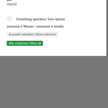
imprint
.
Einstellung speichern/ Save options
(maximal 6 Monate / maximum 6 month)
Auswahl erlauben/ Allow selection
Alle zulassen/ Allow all