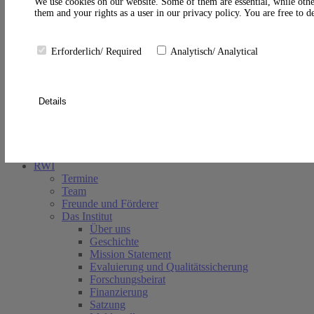
A
We use cookies on our website. Some of them are essential, while othe
them and your rights as a user in our privacy policy. You are free to 
Erforderlich/ Required
Analytisch/ Analytical
Details
Suche schließen
RWI
Termine
Team
Freunde und Förderer
Das Institut
Über uns
Geschichte
Mission Statement
Evaluierung und Qualitätssicherung
Forschungsbeirat
Finanzierung
Satzung