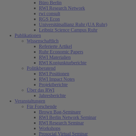
Büro Berlin
RWI Research Network
rwi consult
RGS Econ
Universitätsallianz Ruhr (UA Ruhr)
Leibniz Science Campus Ruhr
Publikationen
Wissenschaftlich
Referierte Artikel
Ruhr Economic Papers
RWI Materialien
RWI Konjunkturberichte
Politikberatend
RWI Positionen
RWI Impact Notes
Projektberichte
Über das RWI
Jahresberichte
Veranstaltungen
Für Forschende
Brown Bag-Seminare
RWI Berlin Network Seminar
RWI Research Seminar
Workshops
Prosocial Virtual Seminar