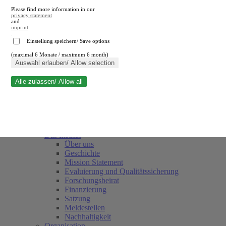
Please find more information in our
privacy statement
and
imprint
.
Einstellung speichern/ Save options
(maximal 6 Monate / maximum 6 month)
Suche schließen
Auswahl erlauben/ Allow selection
Alle zulassen/ Allow all
RWI
Termine
Team
Freunde und Förderer
Das Institut
Über uns
Geschichte
Mission Statement
Evaluierung und Qualitätssicherung
Forschungsbeirat
Finanzierung
Satzung
Meldestellen
Nachhaltigkeit
Organisation