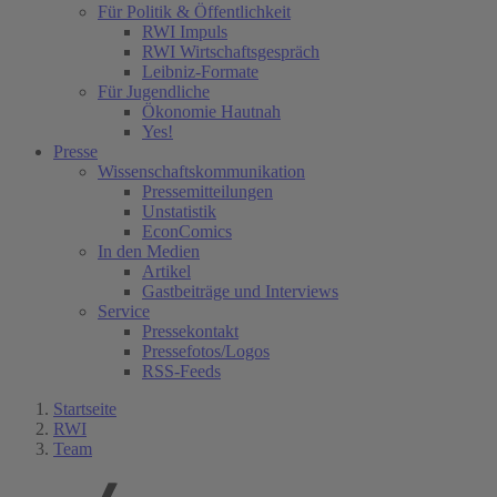
Für Politik & Öffentlichkeit
RWI Impuls
RWI Wirtschaftsgespräch
Leibniz-Formate
Für Jugendliche
Ökonomie Hautnah
Yes!
Presse
Wissenschaftskommunikation
Pressemitteilungen
Unstatistik
EconComics
In den Medien
Artikel
Gastbeiträge und Interviews
Service
Pressekontakt
Pressefotos/Logos
RSS-Feeds
Startseite
RWI
Team