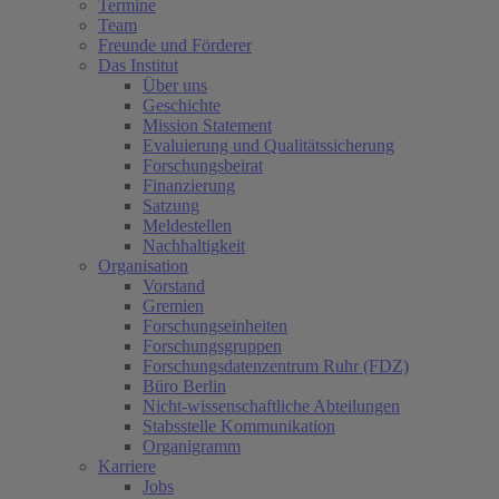
Termine
Team
Freunde und Förderer
Das Institut
Über uns
Geschichte
Mission Statement
Evaluierung und Qualitätssicherung
Forschungsbeirat
Finanzierung
Satzung
Meldestellen
Nachhaltigkeit
Organisation
Vorstand
Gremien
Forschungseinheiten
Forschungsgruppen
Forschungsdatenzentrum Ruhr (FDZ)
Büro Berlin
Nicht-wissenschaftliche Abteilungen
Stabsstelle Kommunikation
Organigramm
Karriere
Jobs