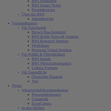
RWI Positionen
RWI Impact Notes
Projektberichte
Über das RWI
Jahresberichte
Veranstaltungen
Für Forschende
Brown Bag-Seminare
RWI Berlin Network Seminar
RWI Research Seminar
Workshops
Prosocial Virtual Seminar
Für Politik & Öffentlichkeit
RWI Impuls
RWI Wirtschaftsgespräch
Leibniz-Formate
Für Jugendliche
Ökonomie Hautnah
Yes!
Presse
Wissenschaftskommunikation
Pressemitteilungen
Unstatistik
EconComics
In den Medien