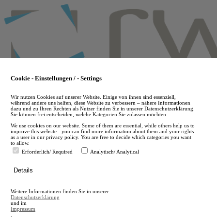
Skip
to
main
content
Cookie - Einstellungen / - Settings
Wir nutzen Cookies auf unserer Website. Einige von ihnen sind essenziell,
während andere uns helfen, diese Website zu verbessern – nähere Informationen
dazu und zu Ihren Rechten als Nutzer finden Sie in unserer Datenschutzerklärung.
Sie können frei entscheiden, welche Kategorien Sie zulassen möchten.
We use cookies on our website. Some of them are essential, while others help us to
improve this website - you can find more information about them and your rights
as a user in our privacy policy. You are free to decide which categories you want
to allow.
Erforderlich/ Required
Analytisch/ Analytical
de
Details
en
A
Weitere Informationen finden Sie in unserer
A
Datenschutzerklärung
und im
Impressum
.