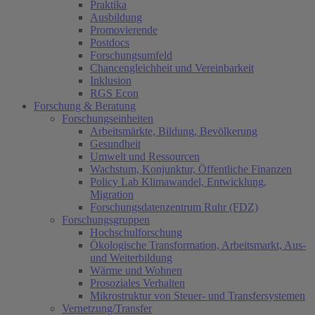
Praktika
Ausbildung
Promovierende
Postdocs
Forschungsumfeld
Chancengleichheit und Vereinbarkeit
Inklusion
RGS Econ
Forschung & Beratung
Forschungseinheiten
Arbeitsmärkte, Bildung, Bevölkerung
Gesundheit
Umwelt und Ressourcen
Wachstum, Konjunktur, Öffentliche Finanzen
Policy Lab Klimawandel, Entwicklung,
Migration
Forschungsdatenzentrum Ruhr (FDZ)
Forschungsgruppen
Hochschulforschung
Ökologische Transformation, Arbeitsmarkt, Aus-
und Weiterbildung
Wärme und Wohnen
Prosoziales Verhalten
Mikrostruktur von Steuer- und Transfersystemen
Vernetzung/Transfer