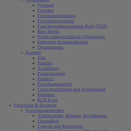
Vorstand
Gremien
Forschungseinheiten
Forschungsgruppen
Forschungsdatenzentrum Ruhr (FDZ)
Büro Berlin
Nicht-wissenschaftliche Abteilungen
Stabsstelle Kommunikation
Organigramm
Karriere
Jobs
Praktika
Ausbildung
Promovierende
Postdocs
Forschungsumfeld
Chancengleichheit und Vereinbarkeit
Inklusion
RGS Econ
Forschung & Beratung
Forschungseinheiten
Arbeitsmärkte, Bildung, Bevölkerung
Gesundheit
Umwelt und Ressourcen