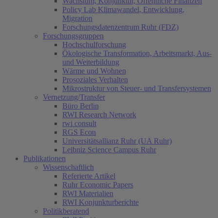
Wachstum, Konjunktur, Öffentliche Finanzen
Policy Lab Klimawandel, Entwicklung,
Migration
Forschungsdatenzentrum Ruhr (FDZ)
Forschungsgruppen
Hochschulforschung
Ökologische Transformation, Arbeitsmarkt, Aus-
und Weiterbildung
Wärme und Wohnen
Prosoziales Verhalten
Mikrostruktur von Steuer- und Transfersystemen
Vernetzung/Transfer
Büro Berlin
RWI Research Network
rwi consult
RGS Econ
Universitätsallianz Ruhr (UA Ruhr)
Leibniz Science Campus Ruhr
Publikationen
Wissenschaftlich
Referierte Artikel
Ruhr Economic Papers
RWI Materialien
RWI Konjunkturberichte
Politikberatend