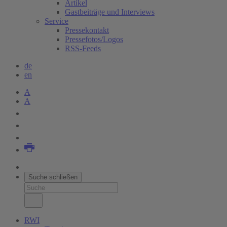
Artikel
Gastbeiträge und Interviews
Service
Pressekontakt
Pressefotos/Logos
RSS-Feeds
de
en
A
A
Suche schließen
RWI