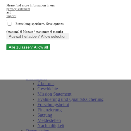
Please find more information in our
privacy statement
and
imprint
.
Einstellung speichern/ Save options
(maximal 6 Monate / maximum 6 month)
Suche schließen
Auswahl erlauben/ Allow selection
Alle zulassen/ Allow all
RWI
Termine
Team
Freunde und Förderer
Das Institut
Über uns
Geschichte
Mission Statement
Evaluierung und Qualitätssicherung
Forschungsbeirat
Finanzierung
Satzung
Meldestellen
Nachhaltigkeit
Organisation