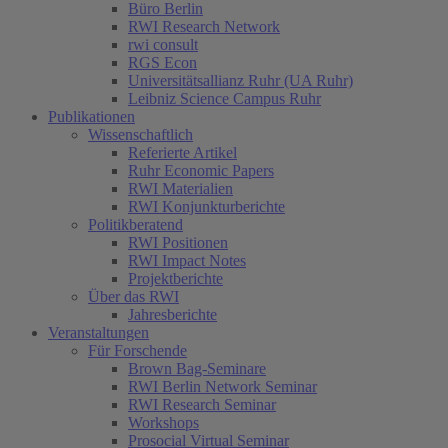
Büro Berlin
RWI Research Network
rwi consult
RGS Econ
Universitätsallianz Ruhr (UA Ruhr)
Leibniz Science Campus Ruhr
Publikationen
Wissenschaftlich
Referierte Artikel
Ruhr Economic Papers
RWI Materialien
RWI Konjunkturberichte
Politikberatend
RWI Positionen
RWI Impact Notes
Projektberichte
Über das RWI
Jahresberichte
Veranstaltungen
Für Forschende
Brown Bag-Seminare
RWI Berlin Network Seminar
RWI Research Seminar
Workshops
Prosocial Virtual Seminar