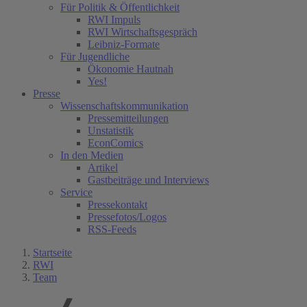
Für Politik & Öffentlichkeit
RWI Impuls
RWI Wirtschaftsgespräch
Leibniz-Formate
Für Jugendliche
Ökonomie Hautnah
Yes!
Presse
Wissenschaftskommunikation
Pressemitteilungen
Unstatistik
EconComics
In den Medien
Artikel
Gastbeiträge und Interviews
Service
Pressekontakt
Pressefotos/Logos
RSS-Feeds
Startseite
RWI
Team