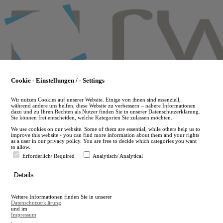
Skip
to
main
content
Cookie - Einstellungen / - Settings
Wir nutzen Cookies auf unserer Website. Einige von ihnen sind essenziell,
während andere uns helfen, diese Website zu verbessern – nähere Informationen
dazu und zu Ihren Rechten als Nutzer finden Sie in unserer Datenschutzerklärung.
Sie können frei entscheiden, welche Kategorien Sie zulassen möchten.
We use cookies on our website. Some of them are essential, while others help us to
improve this website - you can find more information about them and your rights
as a user in our privacy policy. You are free to decide which categories you want
to allow.
Erforderlich/ Required
Analytisch/ Analytical
de
Details
en
A
Weitere Informationen finden Sie in unserer
A
Datenschutzerklärung
und im
Impressum
.