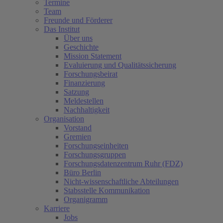
Termine
Team
Freunde und Förderer
Das Institut
Über uns
Geschichte
Mission Statement
Evaluierung und Qualitätssicherung
Forschungsbeirat
Finanzierung
Satzung
Meldestellen
Nachhaltigkeit
Organisation
Vorstand
Gremien
Forschungseinheiten
Forschungsgruppen
Forschungsdatenzentrum Ruhr (FDZ)
Büro Berlin
Nicht-wissenschaftliche Abteilungen
Stabsstelle Kommunikation
Organigramm
Karriere
Jobs