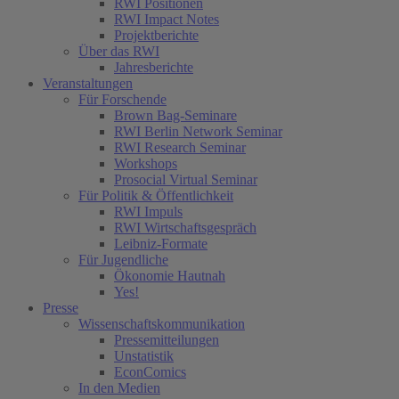
RWI Positionen
RWI Impact Notes
Projektberichte
Über das RWI
Jahresberichte
Veranstaltungen
Für Forschende
Brown Bag-Seminare
RWI Berlin Network Seminar
RWI Research Seminar
Workshops
Prosocial Virtual Seminar
Für Politik & Öffentlichkeit
RWI Impuls
RWI Wirtschaftsgespräch
Leibniz-Formate
Für Jugendliche
Ökonomie Hautnah
Yes!
Presse
Wissenschaftskommunikation
Pressemitteilungen
Unstatistik
EconComics
In den Medien