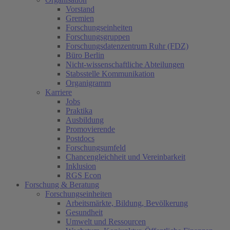
Vorstand
Gremien
Forschungseinheiten
Forschungsgruppen
Forschungsdatenzentrum Ruhr (FDZ)
Büro Berlin
Nicht-wissenschaftliche Abteilungen
Stabsstelle Kommunikation
Organigramm
Karriere
Jobs
Praktika
Ausbildung
Promovierende
Postdocs
Forschungsumfeld
Chancengleichheit und Vereinbarkeit
Inklusion
RGS Econ
Forschung & Beratung
Forschungseinheiten
Arbeitsmärkte, Bildung, Bevölkerung
Gesundheit
Umwelt und Ressourcen