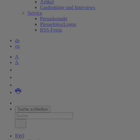
Artikel
Gastbeiträge und Interviews
Service
Pressekontakt
Pressefotos/Logos
RSS-Feeds
de
en
A
A
Suche schließen
RWI