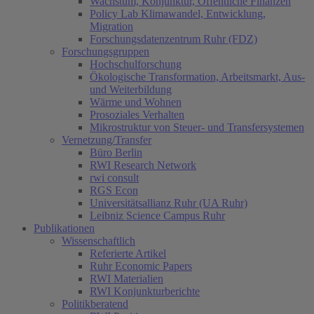
Wachstum, Konjunktur, Öffentliche Finanzen
Policy Lab Klimawandel, Entwicklung,
Migration
Forschungsdatenzentrum Ruhr (FDZ)
Forschungsgruppen
Hochschulforschung
Ökologische Transformation, Arbeitsmarkt, Aus-
und Weiterbildung
Wärme und Wohnen
Prosoziales Verhalten
Mikrostruktur von Steuer- und Transfersystemen
Vernetzung/Transfer
Büro Berlin
RWI Research Network
rwi consult
RGS Econ
Universitätsallianz Ruhr (UA Ruhr)
Leibniz Science Campus Ruhr
Publikationen
Wissenschaftlich
Referierte Artikel
Ruhr Economic Papers
RWI Materialien
RWI Konjunkturberichte
Politikberatend