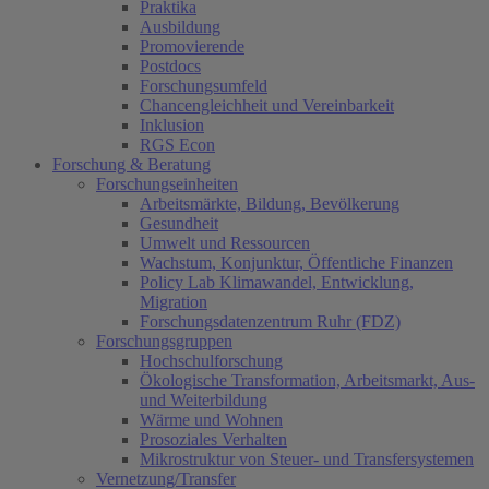
Praktika
Ausbildung
Promovierende
Postdocs
Forschungsumfeld
Chancengleichheit und Vereinbarkeit
Inklusion
RGS Econ
Forschung & Beratung
Forschungseinheiten
Arbeitsmärkte, Bildung, Bevölkerung
Gesundheit
Umwelt und Ressourcen
Wachstum, Konjunktur, Öffentliche Finanzen
Policy Lab Klimawandel, Entwicklung,
Migration
Forschungsdatenzentrum Ruhr (FDZ)
Forschungsgruppen
Hochschulforschung
Ökologische Transformation, Arbeitsmarkt, Aus-
und Weiterbildung
Wärme und Wohnen
Prosoziales Verhalten
Mikrostruktur von Steuer- und Transfersystemen
Vernetzung/Transfer