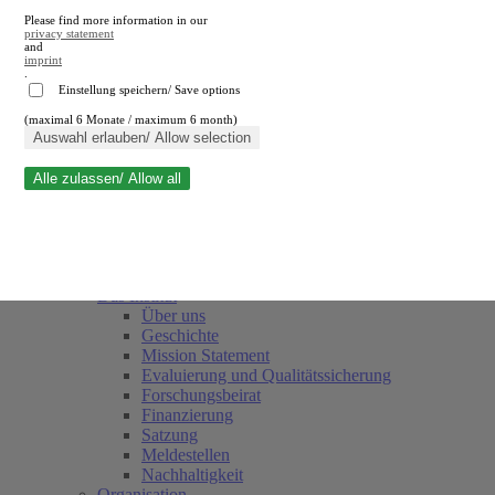
Please find more information in our
privacy statement
and
imprint
.
Einstellung speichern/ Save options
(maximal 6 Monate / maximum 6 month)
Suche schließen
Auswahl erlauben/ Allow selection
Alle zulassen/ Allow all
RWI
Termine
Team
Freunde und Förderer
Das Institut
Über uns
Geschichte
Mission Statement
Evaluierung und Qualitätssicherung
Forschungsbeirat
Finanzierung
Satzung
Meldestellen
Nachhaltigkeit
Organisation