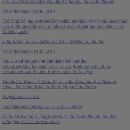
Joscha Schwarzwälder
,
Ronald Bachmann
,
Julia Bredtmann
RWI Materialien #106, 2016
Der Einfluss linguistischer Diversität innerhalb von Schulklassen auf
den Bildungserfolg von Schülern mit deutscher und nichtdeutscher
Muttersprache
Julia Bredtmann
,
Sebastian Otten
,
Christina Vonnahme
RWI Materialien #102, 2016
Die Auswirkungen von Familienarbeit auf die
Arbeitsmarktpartizipation, das (Alters-)Einkommen und die
Gesundheit von Frauen: Eine empirische Analyse
Thomas K. Bauer
,
Florian Beyer
,
Julia Bredtmann
,
Sebastian
Otten
,
Julia Piel
,
Katja Sabisch
,
Magdalena Stroka
Projektbericht, 2016
Durchlässigkeit europäischer Arbeitsmärkte
Ronald Bachmann
,
Peggy Bechara
,
Julia Bredtmann
,
Sandra
Schaffner
,
Christina Vonnahme