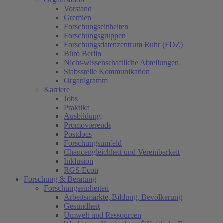
Vorstand
Gremien
Forschungseinheiten
Forschungsgruppen
Forschungsdatenzentrum Ruhr (FDZ)
Büro Berlin
Nicht-wissenschaftliche Abteilungen
Stabsstelle Kommunikation
Organigramm
Karriere
Jobs
Praktika
Ausbildung
Promovierende
Postdocs
Forschungsumfeld
Chancengleichheit und Vereinbarkeit
Inklusion
RGS Econ
Forschung & Beratung
Forschungseinheiten
Arbeitsmärkte, Bildung, Bevölkerung
Gesundheit
Umwelt und Ressourcen