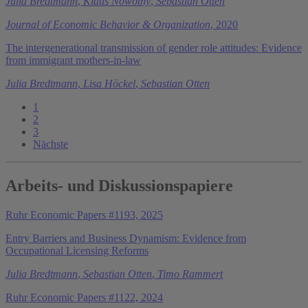
Julia Bredtmann
,
Klaus Nowotny
,
Sebastian Otten
Journal of Economic Behavior & Organization
, 2020
The intergenerational transmission of gender role attitudes: Evidence
from immigrant mothers-in-law
Julia Bredtmann
,
Lisa Höckel
,
Sebastian Otten
1
2
3
Nächste
Arbeits- und Diskussionspapiere
Ruhr Economic Papers #1193, 2025
Entry Barriers and Business Dynamism: Evidence from
Occupational Licensing Reforms
Julia Bredtmann
,
Sebastian Otten
,
Timo Rammert
Ruhr Economic Papers #1122, 2024