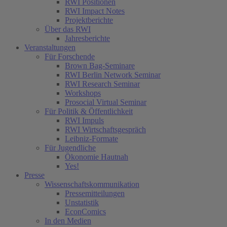
RWI Positionen
RWI Impact Notes
Projektberichte
Über das RWI
Jahresberichte
Veranstaltungen
Für Forschende
Brown Bag-Seminare
RWI Berlin Network Seminar
RWI Research Seminar
Workshops
Prosocial Virtual Seminar
Für Politik & Öffentlichkeit
RWI Impuls
RWI Wirtschaftsgespräch
Leibniz-Formate
Für Jugendliche
Ökonomie Hautnah
Yes!
Presse
Wissenschaftskommunikation
Pressemitteilungen
Unstatistik
EconComics
In den Medien