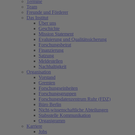
Termine
Team
Freunde und Förderer
Das Institut
Über uns
Geschichte
Mission Statement
Evaluierung und Qualitätssicherung
Forschungsbeirat
Finanzierung
Satzung
Meldestellen
Nachhaltigkeit
Organisation
Vorstand
Gremien
Forschungseinheiten
Forschungsgruppen
Forschungsdatenzentrum Ruhr (FDZ)
Büro Berlin
Nicht-wissenschaftliche Abteilungen
Stabsstelle Kommunikation
Organigramm
Karriere
Jobs