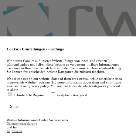
Skip
to
main
content
Cookie - Einstellungen / - Settings
Wir nutzen Cookies auf unserer Website. Einige von ihnen sind essenziell,
während andere uns helfen, diese Website zu verbessern – nähere Informationen
dazu und zu Ihren Rechten als Nutzer finden Sie in unserer Datenschutzerklärung.
Sie können frei entscheiden, welche Kategorien Sie zulassen möchten.
We use cookies on our website. Some of them are essential, while others help us to
improve this website - you can find more information about them and your rights
as a user in our privacy policy. You are free to decide which categories you want
to allow.
Erforderlich/ Required
Analytisch/ Analytical
de
Details
en
A
Weitere Informationen finden Sie in unserer
A
Datenschutzerklärung
und im
Impressum
.