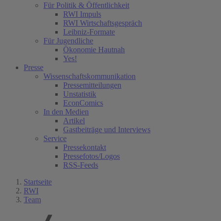
Für Politik & Öffentlichkeit
RWI Impuls
RWI Wirtschaftsgespräch
Leibniz-Formate
Für Jugendliche
Ökonomie Hautnah
Yes!
Presse
Wissenschaftskommunikation
Pressemitteilungen
Unstatistik
EconComics
In den Medien
Artikel
Gastbeiträge und Interviews
Service
Pressekontakt
Pressefotos/Logos
RSS-Feeds
Startseite
RWI
Team