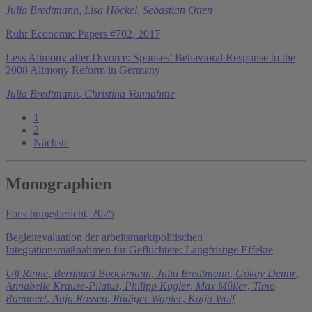
Julia Bredtmann
,
Lisa Höckel
,
Sebastian Otten
Ruhr Economic Papers #702, 2017
Less Alimony after Divorce: Spouses’ Behavioral Response to the
2008 Alimony Reform in Germany
Julia Bredtmann
,
Christina Vonnahme
1
2
Nächste
Monographien
Forschungsbericht, 2025
Begleitevaluation der arbeitsmarktpolitischen
Integrationsmaßnahmen für Geflüchtete: Langfristige Effekte
Ulf Rinne
,
Bernhard Boockmann
,
Julia Bredtmann
,
Gökay Demir
,
Annabelle Krause-Pilatus
,
Philipp Kugler
,
Max Müller
,
Timo
Rammert
,
Anja Rossen
,
Rüdiger Wapler
,
Katja Wolf