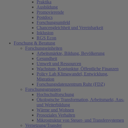
Praktika
Ausbildung
Promovierende
Postdocs
Forschungsumfeld
Chancengleichheit und Vereinbarkeit
Inklusion
RGS Econ
Forschung & Beratung
Forschungseinheiten
Arbeitsmärkte, Bildung, Bevölkerung
Gesundheit
Umwelt und Ressourcen
Wachstum, Konjunktur, Öffentliche Finanzen
Policy Lab Klimawandel, Entwicklung,
Migration
Forschungsdatenzentrum Ruhr (FDZ)
Forschungsgruppen
Hochschulforschung
Ökologische Transformation, Arbeitsmarkt, Aus-
und Weiterbildung
Wärme und Wohnen
Prosoziales Verhalten
Mikrostruktur von Steuer- und Transfersystemen
Vernetzung/Transfer