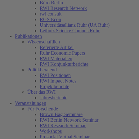
Büro Berlin
RWI Research Network
rwi consult
RGS Econ
Universitätsallianz Ruhr (UA Ruhr)
Leibniz Science Campus Ruhr
Publikationen
Wissenschaftlich
Referierte Artikel
Ruhr Economic Papers
RWI Materialien
RWI Konjunkturberichte
Politikberatend
RWI Positionen
RWI Impact Notes
Projektberichte
Über das RWI
Jahresberichte
Veranstaltungen
Für Forschende
Brown Bag-Seminare
RWI Berlin Network Seminar
RWI Research Seminar
Workshops
Prosocial Virtual Seminar