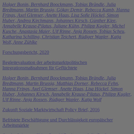
Holger Bonin
,
Bernhard Boockmann
,
Tobias Brändle
,
Julia
Bredtmann
,
Martin Brussig
,
Gökay Demir
,
Rebecca Kamb
,
Hanna
Frings
,
Axel Glemser
,
Anette Haas
,
Lisa Sofie Höckel
,
Simon
Huber
,
Andrea Kirchmann
,
Johannes Kirsch
,
Günther Klee
,
Annabelle Krause-Pilatus
,
Juliane Kühn
,
Philipp Kugler
,
Michel
Kusche
,
Anastasia Maier
,
Ulf Rinne
,
Anja Rossen
,
Tobias Scheu
,
Katharina Schilling
,
Christian Teichert
,
Rüdiger Wapler
,
Katja
Wolf
,
Anne Zühlke
Forschungsbericht, 2020
Begleitevaluation der arbeitsmarktpolitischen
Integrationsmaßnahmen für Geflüchtete
Holger Bonin
,
Bernhard Boockmann
,
Tobias Brändle
,
Julia
Bredtmann
,
Martin Brussig
,
Matthias Dorner
,
Rebecca Fehn
,
Hanna Frings
,
Axel Glemser
,
Anette Haas
,
Lisa Höckel
,
Simon
Huber
,
Johannes Kirsch
,
Annabelle Krause-Pilatus
,
Philipp Kugler
,
Ulf Rinne
,
Anja Rossen
,
Rüdiger Wapler
,
Katja Wolf
Zukunft Soziale Marktwirtschaft Policy Brief, 2016
Befristete Beschäftigung und Durchlässigkeit europäischer
Arbeitsmärkte