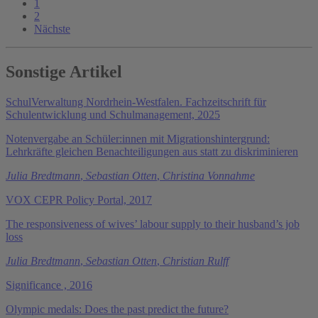
1
2
Nächste
Sonstige Artikel
SchulVerwaltung Nordrhein-Westfalen. Fachzeitschrift für
Schulentwicklung und Schulmanagement, 2025
Notenvergabe an Schüler:innen mit Migrationshintergrund:
Lehrkräfte gleichen Benachteiligungen aus statt zu diskriminieren
Julia Bredtmann
,
Sebastian Otten
,
Christina Vonnahme
VOX CEPR Policy Portal, 2017
The responsiveness of wives’ labour supply to their husband’s job
loss
Julia Bredtmann
,
Sebastian Otten
,
Christian Rulff
Significance , 2016
Olympic medals: Does the past predict the future?