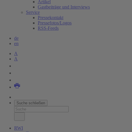
Artikel
Gastbeiträge und Interviews
Service
Pressekontakt
Pressefotos/Logos
RSS-Feeds
de
en
A
A
Suche schließen
RWI