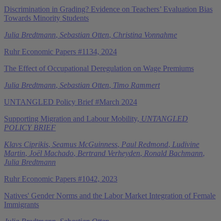
Discrimination in Grading? Evidence on Teachers’ Evaluation Bias
Towards Minority Students
Julia Bredtmann
,
Sebastian Otten
,
Christina Vonnahme
Ruhr Economic Papers #1134, 2024
The Effect of Occupational Deregulation on Wage Premiums
Julia Bredtmann
,
Sebastian Otten
,
Timo Rammert
UNTANGLED Policy Brief #March 2024
Supporting Migration and Labour Mobility,
UNTANGLED
POLICY BRIEF
Klavs Ciprikis
,
Seamus McGuinness
,
Paul Redmond
,
Ludivine
Martin
,
Joël Machado
,
Bertrand Verheyden
,
Ronald Bachmann
,
Julia Bredtmann
Ruhr Economic Papers #1042, 2023
Natives' Gender Norms and the Labor Market Integration of Female
Immigrants