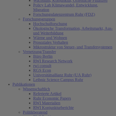
Wachstum, Konjunktur, Öffentliche Finanzen
Policy Lab Klimawandel, Entwicklung,
Migration
Forschungsdatenzentrum Ruhr (FDZ)
Forschungsgruppen
Hochschulforschung
Ökologische Transformation, Arbeitsmarkt, Aus-
und Weiterbildung
Wärme und Wohnen
Prosoziales Verhalten
Mikrostruktur von Steuer- und Transfersystemen
Vernetzung/Transfer
Büro Berlin
RWI Research Network
rwi consult
RGS Econ
Universitätsallianz Ruhr (UA Ruhr)
Leibniz Science Campus Ruhr
Publikationen
Wissenschaftlich
Referierte Artikel
Ruhr Economic Papers
RWI Materialien
RWI Konjunkturberichte
Politikberatend