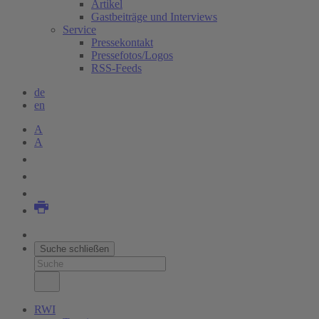
Artikel
Gastbeiträge und Interviews
Service
Pressekontakt
Pressefotos/Logos
RSS-Feeds
de
en
A
A
Suche schließen
RWI