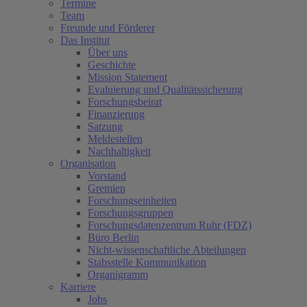
Termine
Team
Freunde und Förderer
Das Institut
Über uns
Geschichte
Mission Statement
Evaluierung und Qualitätssicherung
Forschungsbeirat
Finanzierung
Satzung
Meldestellen
Nachhaltigkeit
Organisation
Vorstand
Gremien
Forschungseinheiten
Forschungsgruppen
Forschungsdatenzentrum Ruhr (FDZ)
Büro Berlin
Nicht-wissenschaftliche Abteilungen
Stabsstelle Kommunikation
Organigramm
Karriere
Jobs