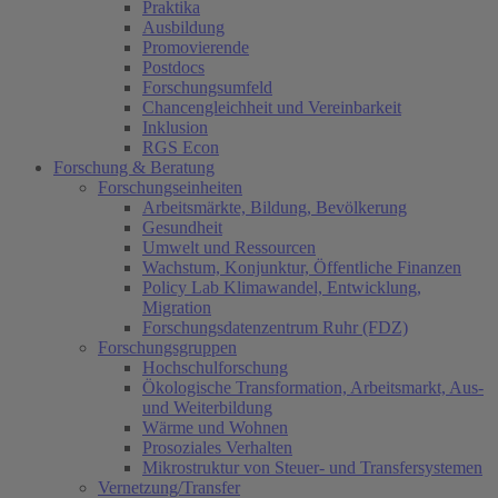
Praktika
Ausbildung
Promovierende
Postdocs
Forschungsumfeld
Chancengleichheit und Vereinbarkeit
Inklusion
RGS Econ
Forschung & Beratung
Forschungseinheiten
Arbeitsmärkte, Bildung, Bevölkerung
Gesundheit
Umwelt und Ressourcen
Wachstum, Konjunktur, Öffentliche Finanzen
Policy Lab Klimawandel, Entwicklung,
Migration
Forschungsdatenzentrum Ruhr (FDZ)
Forschungsgruppen
Hochschulforschung
Ökologische Transformation, Arbeitsmarkt, Aus-
und Weiterbildung
Wärme und Wohnen
Prosoziales Verhalten
Mikrostruktur von Steuer- und Transfersystemen
Vernetzung/Transfer