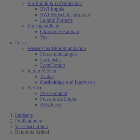
Für Politik & Öffentlichkeit
RWI Impuls
RWI Wirtschaftsgespräch
Leibniz-Formate
Für Jugendliche
Ökonomie Hautnah
Yes!
Presse
Wissenschaftskommunikation
Pressemitteilungen
Unstatistik
EconComics
In den Medien
Artikel
Gastbeiträge und Interviews
Service
Pressekontakt
Pressefotos/Logos
RSS-Feeds
Startseite
Publikationen
Wissenschaftlich
Referierte Artikel