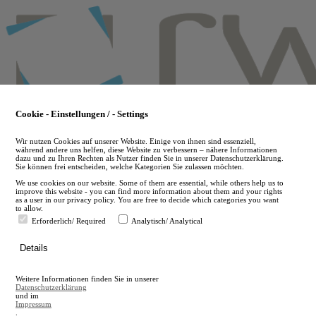
Skip
to
main
content
Cookie - Einstellungen / - Settings
Wir nutzen Cookies auf unserer Website. Einige von ihnen sind essenziell,
während andere uns helfen, diese Website zu verbessern – nähere Informationen
dazu und zu Ihren Rechten als Nutzer finden Sie in unserer Datenschutzerklärung.
Sie können frei entscheiden, welche Kategorien Sie zulassen möchten.
We use cookies on our website. Some of them are essential, while others help us to
improve this website - you can find more information about them and your rights
as a user in our privacy policy. You are free to decide which categories you want
to allow.
Erforderlich/ Required
Analytisch/ Analytical
de
Details
en
A
Weitere Informationen finden Sie in unserer
A
Datenschutzerklärung
und im
Impressum
.