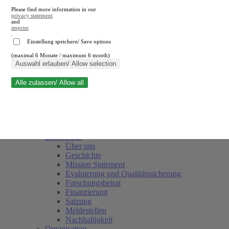
Please find more information in our
privacy statement
and
imprint
.
Einstellung speichern/ Save options
(maximal 6 Monate / maximum 6 month)
Suche schließen
Auswahl erlauben/ Allow selection
Alle zulassen/ Allow all
RWI
Termine
Team
Freunde und Förderer
Das Institut
Über uns
Geschichte
Mission Statement
Evaluierung und Qualitätssicherung
Forschungsbeirat
Finanzierung
Satzung
Meldestellen
Nachhaltigkeit
Organisation