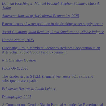
Daniela Flörchinger
,
Manuel Frondel
,
Stephan Sommer
,
Mark A.
Andor
American Journal of Agricultural Economics
, 2025
External costs of water pollution in the drinking water supply sector
Astrid Cullmann
,
Julia Rechlitz
,
Greta Sundermann
,
Nicole Wägner
Human Nature
, 2025
Disclosing Group Members’ Identities Reduces Cooperation in an
Artefactual Public Goods Field Experiment
Nils Christian Hoenow
PLoS ONE
, 2025
The gender gap in STEM: (Female) teenagers’ ICT skills and
subsequent career paths
Friederike Hertweck
,
Judith Lehner
Demography
, 2025
A Comment on "Gender Bias in Parental Attitude: An Experimental