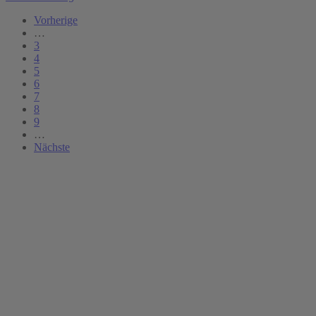
Vorherige
…
3
4
5
6
7
8
9
…
Nächste