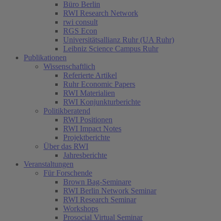
Büro Berlin
RWI Research Network
rwi consult
RGS Econ
Universitätsallianz Ruhr (UA Ruhr)
Leibniz Science Campus Ruhr
Publikationen
Wissenschaftlich
(current)
Referierte Artikel
Ruhr Economic Papers
RWI Materialien
RWI Konjunkturberichte
Politikberatend
RWI Positionen
RWI Impact Notes
Projektberichte
Über das RWI
Jahresberichte
Veranstaltungen
Für Forschende
Brown Bag-Seminare
RWI Berlin Network Seminar
RWI Research Seminar
Workshops
Prosocial Virtual Seminar