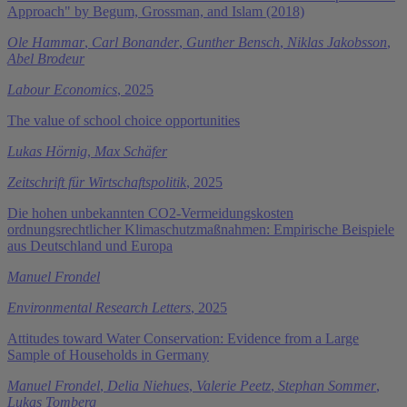
Approach" by Begum, Grossman, and Islam (2018)
Ole Hammar
,
Carl Bonander
,
Gunther Bensch
,
Niklas Jakobsson
,
Abel Brodeur
Labour Economics
, 2025
The value of school choice opportunities
Lukas Hörnig
,
Max Schäfer
Zeitschrift für Wirtschaftspolitik
, 2025
Die hohen unbekannten CO2-Vermeidungskosten
ordnungsrechtlicher Klimaschutzmaßnahmen: Empirische Beispiele
aus Deutschland und Europa
Manuel Frondel
Environmental Research Letters
, 2025
Attitudes toward Water Conservation: Evidence from a Large
Sample of Households in Germany
Manuel Frondel
,
Delia Niehues
,
Valerie Peetz
,
Stephan Sommer
,
Lukas Tomberg