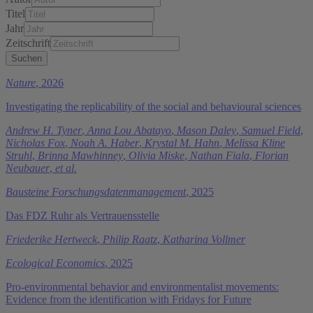
Titel
Jahr
Zeitschrift
Nature
, 2026
Investigating the replicability of the social and behavioural sciences
Andrew H. Tyner
,
Anna Lou Abatayo
,
Mason Daley
,
Samuel Field
,
Nicholas Fox
,
Noah A. Haber
,
Krystal M. Hahn
,
Melissa Kline
Struhl
,
Brinna Mawhinney
,
Olivia Miske
,
Nathan Fiala
,
Florian
Neubauer
,
et al.
Bausteine Forschungsdatenmanagement
, 2025
Das FDZ Ruhr als Vertrauensstelle
Friederike Hertweck
,
Philip Raatz
,
Katharina Vollmer
Ecological Economics
, 2025
Pro-environmental behavior and environmentalist movements:
Evidence from the identification with Fridays for Future