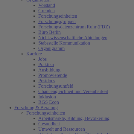
Vorstand
Gremien
Forschungseinheiten
Forschungsgruppen
Forschungsdatenzentrum Ruhr (FDZ)
Büro Berlin
Nicht-wissenschaftliche Abteilungen
Stabsstelle Kommunikation
Organigramm
Karriere
Jobs
Praktika
Ausbildung
Promovierende
Postdocs
Forschungsumfeld
Chancengleichheit und Vereinbarkeit
Inklusion
RGS Econ
Forschung & Beratung
Forschungseinheiten
Arbeitsmärkte, Bildung, Bevölkerung
Gesundheit
Umwelt und Ressourcen