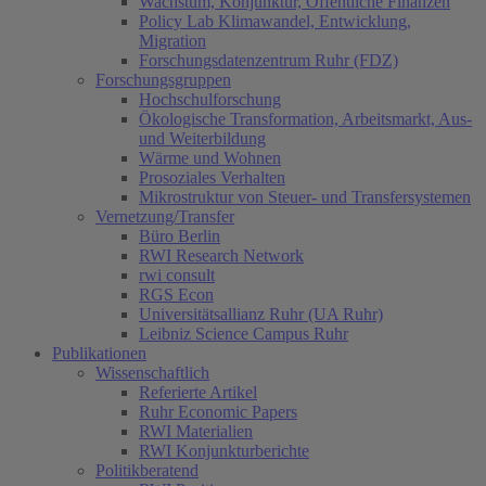
Wachstum, Konjunktur, Öffentliche Finanzen
Policy Lab Klimawandel, Entwicklung,
Migration
Forschungsdatenzentrum Ruhr (FDZ)
Forschungsgruppen
Hochschulforschung
Ökologische Transformation, Arbeitsmarkt, Aus-
und Weiterbildung
Wärme und Wohnen
Prosoziales Verhalten
Mikrostruktur von Steuer- und Transfersystemen
Vernetzung/Transfer
Büro Berlin
RWI Research Network
rwi consult
RGS Econ
Universitätsallianz Ruhr (UA Ruhr)
Leibniz Science Campus Ruhr
Publikationen
Wissenschaftlich
(current)
Referierte Artikel
Ruhr Economic Papers
RWI Materialien
RWI Konjunkturberichte
Politikberatend