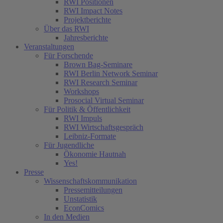
RWI Positionen
RWI Impact Notes
Projektberichte
Über das RWI
Jahresberichte
Veranstaltungen
Für Forschende
Brown Bag-Seminare
RWI Berlin Network Seminar
RWI Research Seminar
Workshops
Prosocial Virtual Seminar
Für Politik & Öffentlichkeit
RWI Impuls
RWI Wirtschaftsgespräch
Leibniz-Formate
Für Jugendliche
Ökonomie Hautnah
Yes!
Presse
Wissenschaftskommunikation
Pressemitteilungen
Unstatistik
EconComics
In den Medien