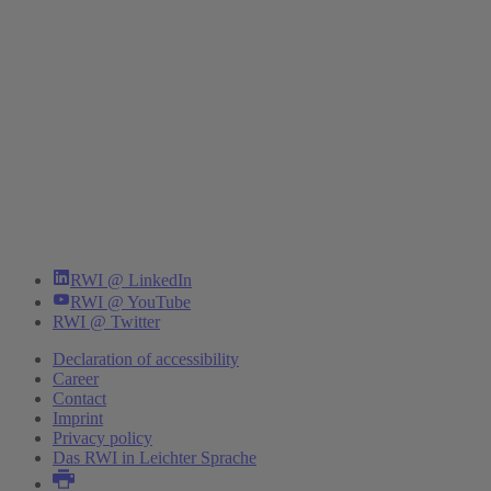
RWI @ LinkedIn
RWI @ YouTube
RWI @ Twitter
Declaration of accessibility
Career
Contact
Imprint
Privacy policy
Das RWI in Leichter Sprache