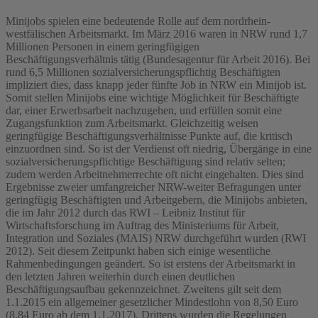
Minijobs spielen eine bedeutende Rolle auf dem nordrhein-
westfälischen Arbeitsmarkt. Im März 2016 waren in NRW rund 1,7
Millionen Personen in einem geringfügigen
Beschäftigungsverhältnis tätig (Bundesagentur für Arbeit 2016). Bei
rund 6,5 Millionen sozialversicherungspflichtig Beschäftigten
impliziert dies, dass knapp jeder fünfte Job in NRW ein Minijob ist.
Somit stellen Minijobs eine wichtige Möglichkeit für Beschäftigte
dar, einer Erwerbsarbeit nachzugehen, und erfüllen somit eine
Zugangsfunktion zum Arbeitsmarkt. Gleichzeitig weisen
geringfügige Beschäftigungsverhältnisse Punkte auf, die kritisch
einzuordnen sind. So ist der Verdienst oft niedrig, Übergänge in eine
sozialversicherungspflichtige Beschäftigung sind relativ selten;
zudem werden Arbeitnehmerrechte oft nicht eingehalten. Dies sind
Ergebnisse zweier umfangreicher NRW-weiter Befragungen unter
geringfügig Beschäftigten und Arbeitgebern, die Minijobs anbieten,
die im Jahr 2012 durch das RWI – Leibniz Institut für
Wirtschaftsforschung im Auftrag des Ministeriums für Arbeit,
Integration und Soziales (MAIS) NRW durchgeführt wurden (RWI
2012). Seit diesem Zeitpunkt haben sich einige wesentliche
Rahmenbedingungen geändert. So ist erstens der Arbeitsmarkt in
den letzten Jahren weiterhin durch einen deutlichen
Beschäftigungsaufbau gekennzeichnet. Zweitens gilt seit dem
1.1.2015 ein allgemeiner gesetzlicher Mindestlohn von 8,50 Euro
(8,84 Euro ab dem 1.1.2017). Drittens wurden die Regelungen