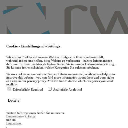
Skip
to
main
content
Cookie - Einstellungen / - Settings
Wir nutzen Cookies auf unserer Website. Einige von ihnen sind essenziell,
während andere uns helfen, diese Website zu verbessern – nähere Informationen
dazu und zu Ihren Rechten als Nutzer finden Sie in unserer Datenschutzerklärung.
Sie können frei entscheiden, welche Kategorien Sie zulassen möchten.
We use cookies on our website. Some of them are essential, while others help us to
improve this website - you can find more information about them and your rights
as a user in our privacy policy. You are free to decide which categories you want
to allow.
Erforderlich/ Required
Analytisch/ Analytical
de
Details
en
A
Weitere Informationen finden Sie in unserer
A
Datenschutzerklärung
und im
Impressum
.