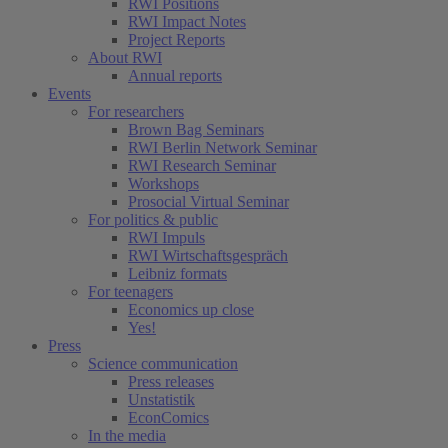
RWI Positions
RWI Impact Notes
Project Reports
About RWI
Annual reports
Events
For researchers
Brown Bag Seminars
RWI Berlin Network Seminar
RWI Research Seminar
Workshops
Prosocial Virtual Seminar
For politics & public
RWI Impuls
RWI Wirtschaftsgespräch
Leibniz formats
For teenagers
Economics up close
Yes!
Press
Science communication
Press releases
Unstatistik
EconComics
In the media