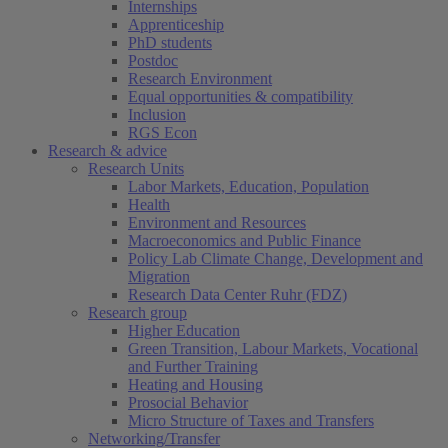
Internships
Apprenticeship
PhD students
Postdoc
Research Environment
Equal opportunities & compatibility
Inclusion
RGS Econ
Research & advice
Research Units
Labor Markets, Education, Population
Health
Environment and Resources
Macroeconomics and Public Finance
Policy Lab Climate Change, Development and
Migration
Research Data Center Ruhr (FDZ)
Research group
Higher Education
Green Transition, Labour Markets, Vocational
and Further Training
Heating and Housing
Prosocial Behavior
Micro Structure of Taxes and Transfers
Networking/Transfer