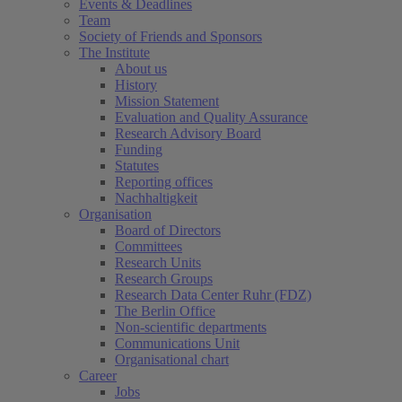
Events & Deadlines
Team
Society of Friends and Sponsors
The Institute
About us
History
Mission Statement
Evaluation and Quality Assurance
Research Advisory Board
Funding
Statutes
Reporting offices
Nachhaltigkeit
Organisation
Board of Directors
Committees
Research Units
Research Groups
Research Data Center Ruhr (FDZ)
The Berlin Office
Non-scientific departments
Communications Unit
Organisational chart
Career
Jobs