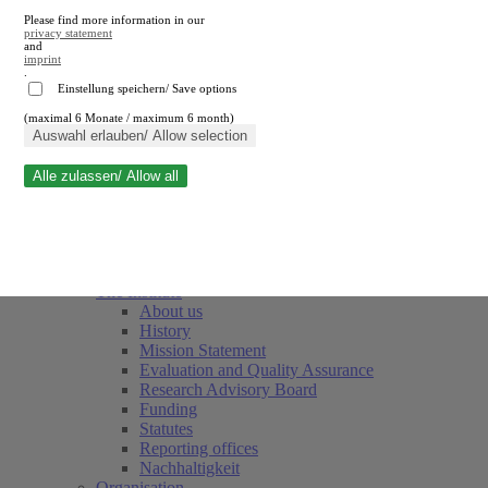
Please find more information in our
privacy statement
and
imprint
.
Einstellung speichern/ Save options
(maximal 6 Monate / maximum 6 month)
Close search
Auswahl erlauben/ Allow selection
Alle zulassen/ Allow all
RWI
Events & Deadlines
Team
Society of Friends and Sponsors
The Institute
About us
History
Mission Statement
Evaluation and Quality Assurance
Research Advisory Board
Funding
Statutes
Reporting offices
Nachhaltigkeit
Organisation