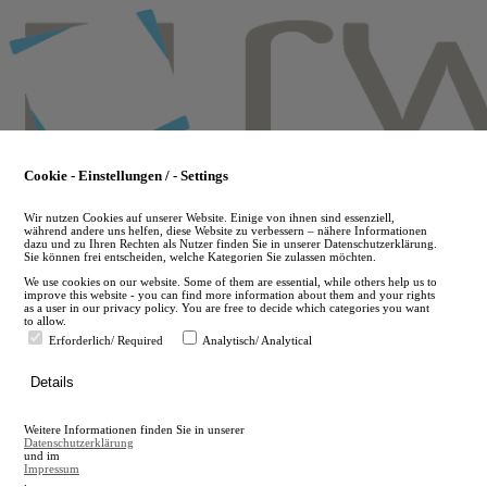
Skip
to
main
content
Cookie - Einstellungen / - Settings
Wir nutzen Cookies auf unserer Website. Einige von ihnen sind essenziell,
während andere uns helfen, diese Website zu verbessern – nähere Informationen
dazu und zu Ihren Rechten als Nutzer finden Sie in unserer Datenschutzerklärung.
Sie können frei entscheiden, welche Kategorien Sie zulassen möchten.
We use cookies on our website. Some of them are essential, while others help us to
improve this website - you can find more information about them and your rights
as a user in our privacy policy. You are free to decide which categories you want
to allow.
Erforderlich/ Required
Analytisch/ Analytical
de
Details
en
A
Weitere Informationen finden Sie in unserer
A
Datenschutzerklärung
und im
Impressum
.