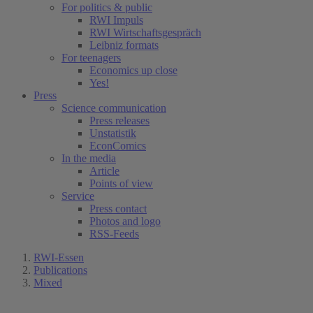
For politics & public
RWI Impuls
RWI Wirtschaftsgespräch
Leibniz formats
For teenagers
Economics up close
Yes!
Press
Science communication
Press releases
Unstatistik
EconComics
In the media
Article
Points of view
Service
Press contact
Photos and logo
RSS-Feeds
RWI-Essen
Publications
Mixed