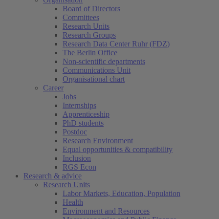
Board of Directors
Committees
Research Units
Research Groups
Research Data Center Ruhr (FDZ)
The Berlin Office
Non-scientific departments
Communications Unit
Organisational chart
Career
Jobs
Internships
Apprenticeship
PhD students
Postdoc
Research Environment
Equal opportunities & compatibility
Inclusion
RGS Econ
Research & advice
Research Units
Labor Markets, Education, Population
Health
Environment and Resources