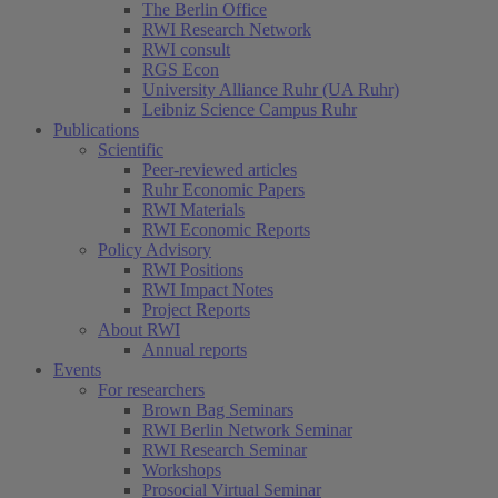
The Berlin Office
RWI Research Network
RWI consult
RGS Econ
University Alliance Ruhr (UA Ruhr)
Leibniz Science Campus Ruhr
Publications
Scientific
Peer-reviewed articles
Ruhr Economic Papers
RWI Materials
RWI Economic Reports
Policy Advisory
RWI Positions
RWI Impact Notes
Project Reports
About RWI
Annual reports
Events
For researchers
Brown Bag Seminars
RWI Berlin Network Seminar
RWI Research Seminar
Workshops
Prosocial Virtual Seminar