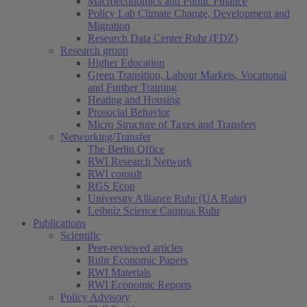
Macroeconomics and Public Finance
Policy Lab Climate Change, Development and
Migration
Research Data Center Ruhr (FDZ)
Research group
Higher Education
Green Transition, Labour Markets, Vocational
and Further Training
Heating and Housing
Prosocial Behavior
Micro Structure of Taxes and Transfers
Networking/Transfer
The Berlin Office
RWI Research Network
RWI consult
RGS Econ
University Alliance Ruhr (UA Ruhr)
Leibniz Science Campus Ruhr
Publications
Scientific
Peer-reviewed articles
Ruhr Economic Papers
RWI Materials
RWI Economic Reports
Policy Advisory