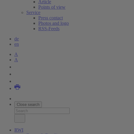
Article
Points of view
Service
Press contact
Photos and logo
RSS-Feeds
de
en
A
A
Close search
RWI