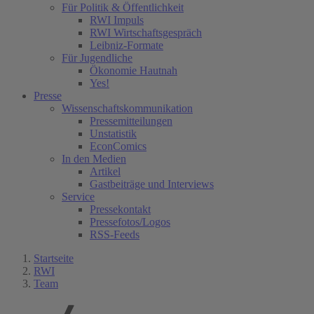
Für Politik & Öffentlichkeit
RWI Impuls
RWI Wirtschaftsgespräch
Leibniz-Formate
Für Jugendliche
Ökonomie Hautnah
Yes!
Presse
Wissenschaftskommunikation
Pressemitteilungen
Unstatistik
EconComics
In den Medien
Artikel
Gastbeiträge und Interviews
Service
Pressekontakt
Pressefotos/Logos
RSS-Feeds
Startseite
RWI
Team