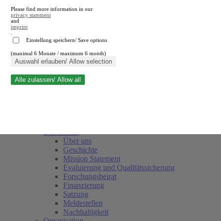
Please find more information in our
privacy statement
and
imprint
.
Einstellung speichern/ Save options
(maximal 6 Monate / maximum 6 month)
Suche schließen
Auswahl erlauben/ Allow selection
Alle zulassen/ Allow all
RWI
Termine
Team
Freunde und Förderer
Das Institut
Über uns
Geschichte
Mission Statement
Evaluierung und Qualitätssicherung
Forschungsbeirat
Finanzierung
Satzung
Meldestellen
Nachhaltigkeit
Organisation