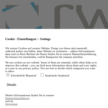
Skip
to
main
content
Cookie - Einstellungen / - Settings
Wir nutzen Cookies auf unserer Website. Einige von ihnen sind essenziell,
während andere uns helfen, diese Website zu verbessern – nähere Informationen
dazu und zu Ihren Rechten als Nutzer finden Sie in unserer Datenschutzerklärung.
Sie können frei entscheiden, welche Kategorien Sie zulassen möchten.
We use cookies on our website. Some of them are essential, while others help us to
improve this website - you can find more information about them and your rights
as a user in our privacy policy. You are free to decide which categories you want
to allow.
Erforderlich/ Required
Analytisch/ Analytical
de
Details
en
A
Weitere Informationen finden Sie in unserer
A
Datenschutzerklärung
und im
Impressum
.