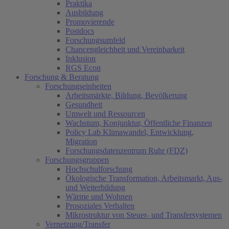
Praktika
Ausbildung
Promovierende
Postdocs
Forschungsumfeld
Chancengleichheit und Vereinbarkeit
Inklusion
RGS Econ
Forschung & Beratung
Forschungseinheiten
Arbeitsmärkte, Bildung, Bevölkerung
Gesundheit
Umwelt und Ressourcen
Wachstum, Konjunktur, Öffentliche Finanzen
Policy Lab Klimawandel, Entwicklung,
Migration
Forschungsdatenzentrum Ruhr (FDZ)
Forschungsgruppen
Hochschulforschung
Ökologische Transformation, Arbeitsmarkt, Aus-
und Weiterbildung
Wärme und Wohnen
Prosoziales Verhalten
Mikrostruktur von Steuer- und Transfersystemen
Vernetzung/Transfer