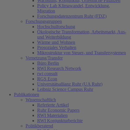
Wachstum, Konjunktur, Öffentliche Finanzen
Policy Lab Klimawandel, Entwicklung,
Migration
Forschungsdatenzentrum Ruhr (FDZ)
Forschungsgruppen
Hochschulforschung
Ökologische Transformation, Arbeitsmarkt, Aus-
und Weiterbildung
Wärme und Wohnen
Prosoziales Verhalten
Mikrostruktur von Steuer- und Transfersystemen
Vernetzung/Transfer
Büro Berlin
RWI Research Network
rwi consult
RGS Econ
Universitätsallianz Ruhr (UA Ruhr)
Leibniz Science Campus Ruhr
Publikationen
Wissenschaftlich
Referierte Artikel
Ruhr Economic Papers
RWI Materialien
RWI Konjunkturberichte
Politikberatend