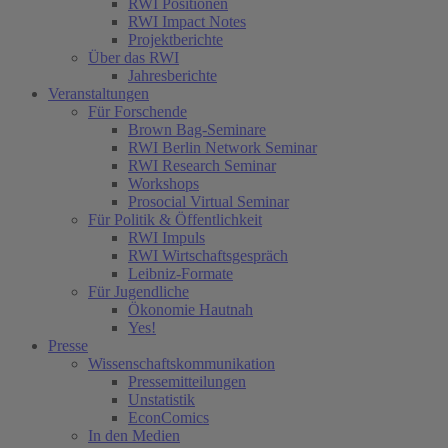
RWI Positionen
RWI Impact Notes
Projektberichte
Über das RWI
Jahresberichte
Veranstaltungen
Für Forschende
Brown Bag-Seminare
RWI Berlin Network Seminar
RWI Research Seminar
Workshops
Prosocial Virtual Seminar
Für Politik & Öffentlichkeit
RWI Impuls
RWI Wirtschaftsgespräch
Leibniz-Formate
Für Jugendliche
Ökonomie Hautnah
Yes!
Presse
Wissenschaftskommunikation
Pressemitteilungen
Unstatistik
EconComics
In den Medien