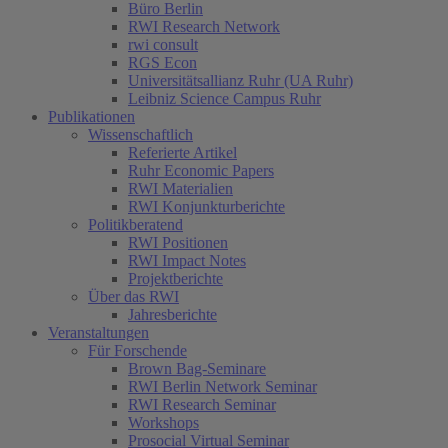
Büro Berlin
RWI Research Network
rwi consult
RGS Econ
Universitätsallianz Ruhr (UA Ruhr)
Leibniz Science Campus Ruhr
Publikationen
Wissenschaftlich
Referierte Artikel
Ruhr Economic Papers
RWI Materialien
RWI Konjunkturberichte
Politikberatend
RWI Positionen
RWI Impact Notes
Projektberichte
Über das RWI
Jahresberichte
Veranstaltungen
Für Forschende
Brown Bag-Seminare
RWI Berlin Network Seminar
RWI Research Seminar
Workshops
Prosocial Virtual Seminar