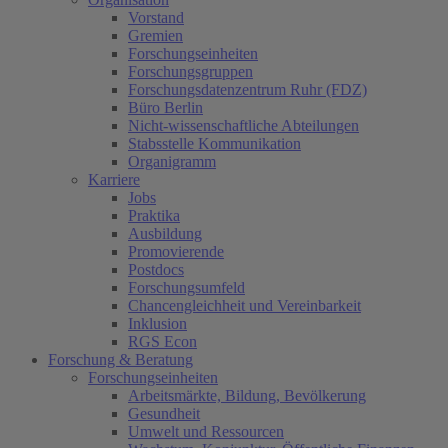
Vorstand
Gremien
Forschungseinheiten
Forschungsgruppen
Forschungsdatenzentrum Ruhr (FDZ)
Büro Berlin
Nicht-wissenschaftliche Abteilungen
Stabsstelle Kommunikation
Organigramm
Karriere
Jobs
Praktika
Ausbildung
Promovierende
Postdocs
Forschungsumfeld
Chancengleichheit und Vereinbarkeit
Inklusion
RGS Econ
Forschung & Beratung
Forschungseinheiten
Arbeitsmärkte, Bildung, Bevölkerung
Gesundheit
Umwelt und Ressourcen