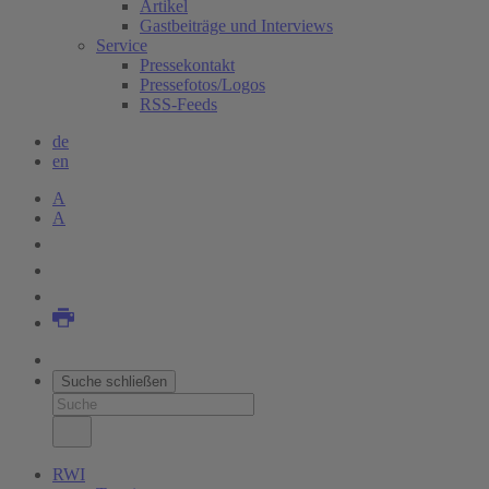
Artikel
Gastbeiträge und Interviews
Service
Pressekontakt
Pressefotos/Logos
RSS-Feeds
de
en
A
A
Suche schließen
RWI