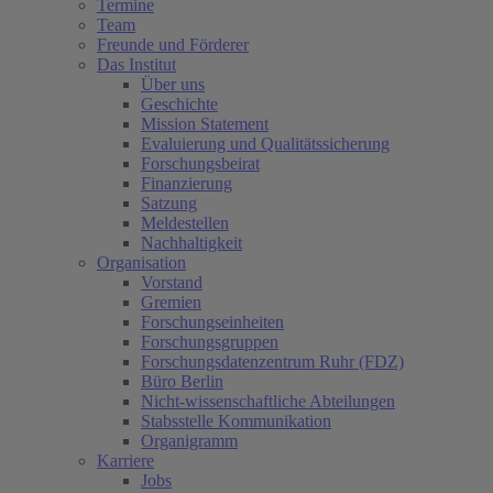
Termine
Team
Freunde und Förderer
Das Institut
Über uns
Geschichte
Mission Statement
Evaluierung und Qualitätssicherung
Forschungsbeirat
Finanzierung
Satzung
Meldestellen
Nachhaltigkeit
Organisation
Vorstand
Gremien
Forschungseinheiten
Forschungsgruppen
Forschungsdatenzentrum Ruhr (FDZ)
Büro Berlin
Nicht-wissenschaftliche Abteilungen
Stabsstelle Kommunikation
Organigramm
Karriere
Jobs