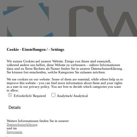
Skip
to
main
content
Cookie - Einstellungen / - Settings
Wir nutzen Cookies auf unserer Website. Einige von ihnen sind essenziell,
während andere uns helfen, diese Website zu verbessern – nähere Informationen
dazu und zu Ihren Rechten als Nutzer finden Sie in unserer Datenschutzerklärung.
Sie können frei entscheiden, welche Kategorien Sie zulassen möchten.
We use cookies on our website. Some of them are essential, while others help us to
improve this website - you can find more information about them and your rights
as a user in our privacy policy. You are free to decide which categories you want
to allow.
Erforderlich/ Required
Analytisch/ Analytical
de
Details
en
A
Weitere Informationen finden Sie in unserer
A
Datenschutzerklärung
und im
Impressum
.