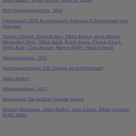
Almut Balleer
,
Britta Gehrke
,
Ahmet A. Taskin
RWI Konjunkturberichte, 2024
Frühsommer 2024: Konjunkturelle Erholung in Deutschland ohne
Schwung
Torsten Schmidt
,
Almut Balleer
,
Niklas Benner
,
Boris Blagov
,
Maximilian Dirks
,
Niklas Isaak
,
Robin Jessen
,
Florian Kirsch
,
Stefan Kotz
,
Clara Krause
,
Marvin Nöller
,
Philip Schacht
Wirtschaftsdienst, 2024
Wachstumsinitiative: BIP-Anstieg durch Mehrarbeit?
Almut Balleer
Wirtschaftsdienst, 2023
Makrodaten: Die amtliche Statistik stärken
Rüdiger Bachmann
,
Almut Balleer
,
Zeno Enders
,
Niklas Garnadt
,
Heiko Stüber