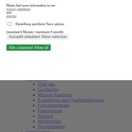
Please find more information in our
privacy statement
and
imprint
.
Einstellung speichern/ Save options
(maximal 6 Monate / maximum 6 month)
Suche schließen
Auswahl erlauben/ Allow selection
Alle zulassen/ Allow all
RWI
Termine
Team
Freunde und Förderer
Das Institut
Über uns
Geschichte
Mission Statement
Evaluierung und Qualitätssicherung
Forschungsbeirat
Finanzierung
Satzung
Meldestellen
Nachhaltigkeit
Organisation