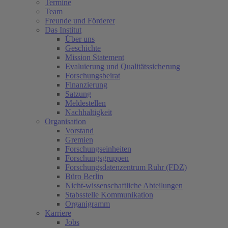
Termine
Team
Freunde und Förderer
Das Institut
Über uns
Geschichte
Mission Statement
Evaluierung und Qualitätssicherung
Forschungsbeirat
Finanzierung
Satzung
Meldestellen
Nachhaltigkeit
Organisation
Vorstand
Gremien
Forschungseinheiten
Forschungsgruppen
Forschungsdatenzentrum Ruhr (FDZ)
Büro Berlin
Nicht-wissenschaftliche Abteilungen
Stabsstelle Kommunikation
Organigramm
Karriere
Jobs