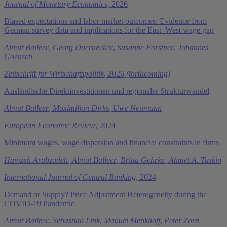
Journal of Monetary Economics
, 2026
Biased expectations and labor market outcomes: Evidence from
German survey data and implications for the East–West wage gap
Almut Balleer
,
Georg Duernecker
,
Susanne Forstner
,
Johannes
Goensch
Zeitschrift für Wirtschaftspolitik
, 2026
(forthcoming)
Ausländische Direktinvestitionen und regionaler Strukturwandel
Almut Balleer
,
Maximilian Dirks
,
Uwe Neumann
European Economic Review
, 2024
Minimum wages, wage dispersion and financial constraints in firms
Hamzeh Arabzadeh
,
Almut Balleer
,
Britta Gehrke
,
Ahmet A. Taskin
International Journal of Central Banking
, 2024
Demand or Supply? Price Adjustment Heterogeneity during the
COVID-19 Pandemic
Almut Balleer
,
Sebastian Link
,
Manuel Menkhoff
,
Peter Zorn