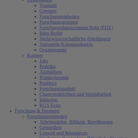
Vorstand
Gremien
Forschungseinheiten
Forschungsgruppen
Forschungsdatenzentrum Ruhr (FDZ)
Büro Berlin
Nicht-wissenschaftliche Abteilungen
Stabsstelle Kommunikation
Organigramm
Karriere
Jobs
Praktika
Ausbildung
Promovierende
Postdocs
Forschungsumfeld
Chancengleichheit und Vereinbarkeit
Inklusion
RGS Econ
Forschung & Beratung
Forschungseinheiten
Arbeitsmärkte, Bildung, Bevölkerung
Gesundheit
Umwelt und Ressourcen