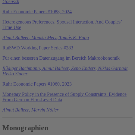
Goensch
Ruhr Economic Papers #1088, 2024
Heterogeneous Preferences, Spousal Interaction, And Couples’
Time-Use
Almut Balleer
,
Monika Merz
,
Tamás K. Papp
RatSWD Working Paper Series #283
Für einen besseren Datenzugang im Bereich Makroökonomik
Rüdiger Bachmann
,
Almut Balleer
,
Zeno Enders
,
Niklas Garnadt
,
Heiko Stüber
Ruhr Economic Papers #1060, 2023
Monetary Policy in the Presence of Supply Constraints: Evidence
From German Firm-Level Data
Almut Balleer
,
Marvin Nöller
Monographien