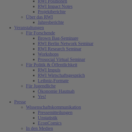
RWI Positionen
RWI Impact Notes
Projektberichte
Über das RWI
Jahresberichte
Veranstaltungen
Für Forschende
Brown Bag-Seminare
RWI Berlin Network Seminar
RWI Research Seminar
Workshops
Prosocial Virtual Seminar
Für Politik & Öffentlichkeit
RWI Impuls
RWI Wirtschaftsgespräch
Leibniz-Formate
Für Jugendliche
Ökonomie Hautnah
Yes!
Presse
Wissenschaftskommunikation
Pressemitteilungen
Unstatistik
EconComics
In den Medien