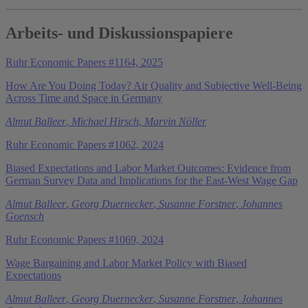
Arbeits- und Diskussionspapiere
Ruhr Economic Papers #1164, 2025
How Are You Doing Today? Air Quality and Subjective Well-Being
Across Time and Space in Germany
Almut Balleer
,
Michael Hirsch
,
Marvin Nöller
Ruhr Economic Papers #1062, 2024
Biased Expectations and Labor Market Outcomes: Evidence from
German Survey Data and Implications for the East-West Wage Gap
Almut Balleer
,
Georg Duernecker
,
Susanne Forstner
,
Johannes
Goensch
Ruhr Economic Papers #1069, 2024
Wage Bargaining and Labor Market Policy with Biased
Expectations
Almut Balleer
,
Georg Duernecker
,
Susanne Forstner
,
Johannes