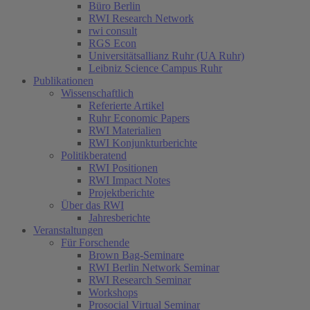
Büro Berlin
RWI Research Network
rwi consult
RGS Econ
Universitätsallianz Ruhr (UA Ruhr)
Leibniz Science Campus Ruhr
Publikationen
Wissenschaftlich
Referierte Artikel
Ruhr Economic Papers
RWI Materialien
RWI Konjunkturberichte
Politikberatend
RWI Positionen
RWI Impact Notes
Projektberichte
Über das RWI
Jahresberichte
Veranstaltungen
Für Forschende
Brown Bag-Seminare
RWI Berlin Network Seminar
RWI Research Seminar
Workshops
Prosocial Virtual Seminar