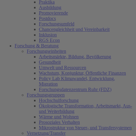
Praktika
Ausbildung
Promovierende
Postdocs
Forschungsumfeld
Chancengleichheit und Vereinbarkeit
Inklusion
RGS Econ
Forschung & Beratung
Forschungseinheiten
Arbeitsmärkte, Bildung, Bevölkerung
Gesundheit
Umwelt und Ressourcen
Wachstum, Konjunktur, Öffentliche Finanzen
Policy Lab Klimawandel, Entwicklung,
Migration
Forschungsdatenzentrum Ruhr (FDZ)
Forschungsgruppen
Hochschulforschung
Ökologische Transformation, Arbeitsmarkt, Aus-
und Weiterbildung
Wärme und Wohnen
Prosoziales Verhalten
Mikrostruktur von Steuer- und Transfersystemen
Vernetzung/Transfer