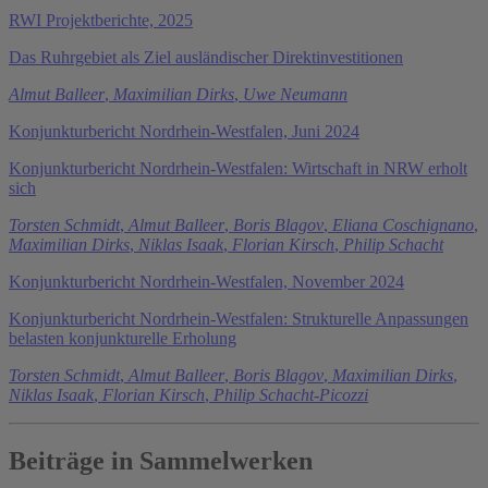
RWI Projektberichte, 2025
Das Ruhrgebiet als Ziel ausländischer Direktinvestitionen
Almut Balleer
,
Maximilian Dirks
,
Uwe Neumann
Konjunkturbericht Nordrhein-Westfalen, Juni 2024
Konjunkturbericht Nordrhein-Westfalen: Wirtschaft in NRW erholt
sich
Torsten Schmidt
,
Almut Balleer
,
Boris Blagov
,
Eliana Coschignano
,
Maximilian Dirks
,
Niklas Isaak
,
Florian Kirsch
,
Philip Schacht
Konjunkturbericht Nordrhein-Westfalen, November 2024
Konjunkturbericht Nordrhein-Westfalen: Strukturelle Anpassungen
belasten konjunkturelle Erholung
Torsten Schmidt
,
Almut Balleer
,
Boris Blagov
,
Maximilian Dirks
,
Niklas Isaak
,
Florian Kirsch
,
Philip Schacht-Picozzi
Beiträge in Sammelwerken