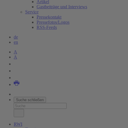
Artikel
Gastbeiträge und Interviews
Service
Pressekontakt
Pressefotos/Logos
RSS-Feeds
de
en
A
A
Suche schließen
RWI