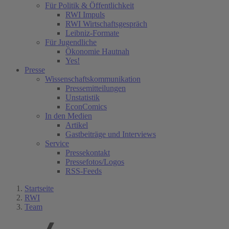
Für Politik & Öffentlichkeit
RWI Impuls
RWI Wirtschaftsgespräch
Leibniz-Formate
Für Jugendliche
Ökonomie Hautnah
Yes!
Presse
Wissenschaftskommunikation
Pressemitteilungen
Unstatistik
EconComics
In den Medien
Artikel
Gastbeiträge und Interviews
Service
Pressekontakt
Pressefotos/Logos
RSS-Feeds
Startseite
RWI
Team