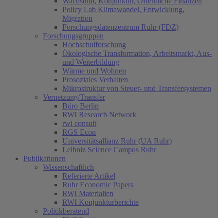
Wachstum, Konjunktur, Öffentliche Finanzen
Policy Lab Klimawandel, Entwicklung,
Migration
Forschungsdatenzentrum Ruhr (FDZ)
Forschungsgruppen
Hochschulforschung
Ökologische Transformation, Arbeitsmarkt, Aus-
und Weiterbildung
Wärme und Wohnen
Prosoziales Verhalten
Mikrostruktur von Steuer- und Transfersystemen
Vernetzung/Transfer
Büro Berlin
RWI Research Network
rwi consult
RGS Econ
Universitätsallianz Ruhr (UA Ruhr)
Leibniz Science Campus Ruhr
Publikationen
Wissenschaftlich
Referierte Artikel
Ruhr Economic Papers
RWI Materialien
RWI Konjunkturberichte
Politikberatend