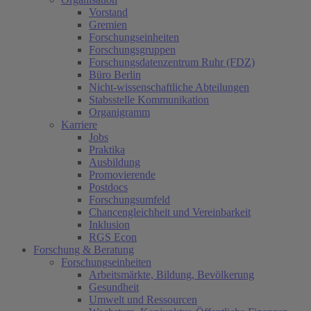
Vorstand
Gremien
Forschungseinheiten
Forschungsgruppen
Forschungsdatenzentrum Ruhr (FDZ)
Büro Berlin
Nicht-wissenschaftliche Abteilungen
Stabsstelle Kommunikation
Organigramm
Karriere
Jobs
Praktika
Ausbildung
Promovierende
Postdocs
Forschungsumfeld
Chancengleichheit und Vereinbarkeit
Inklusion
RGS Econ
Forschung & Beratung
Forschungseinheiten
Arbeitsmärkte, Bildung, Bevölkerung
Gesundheit
Umwelt und Ressourcen