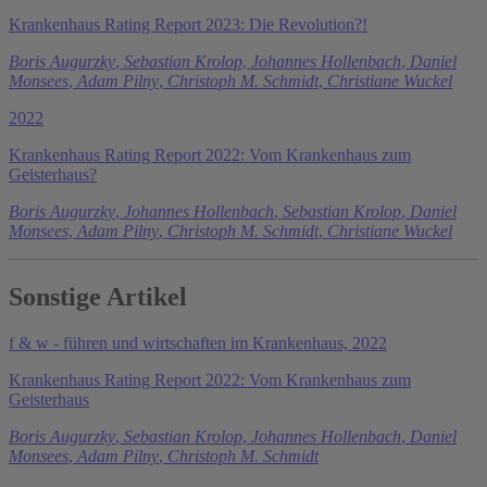
Krankenhaus Rating Report 2023: Die Revolution?!
Boris Augurzky
,
Sebastian Krolop
,
Johannes Hollenbach
,
Daniel
Monsees
,
Adam Pilny
,
Christoph M. Schmidt
,
Christiane Wuckel
2022
Krankenhaus Rating Report 2022: Vom Krankenhaus zum
Geisterhaus?
Boris Augurzky
,
Johannes Hollenbach
,
Sebastian Krolop
,
Daniel
Monsees
,
Adam Pilny
,
Christoph M. Schmidt
,
Christiane Wuckel
Sonstige Artikel
f & w - führen und wirtschaften im Krankenhaus, 2022
Krankenhaus Rating Report 2022: Vom Krankenhaus zum
Geisterhaus
Boris Augurzky
,
Sebastian Krolop
,
Johannes Hollenbach
,
Daniel
Monsees
,
Adam Pilny
,
Christoph M. Schmidt