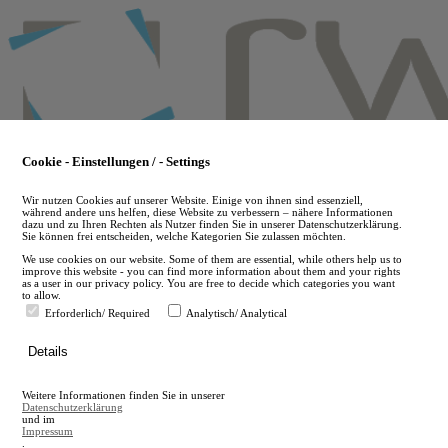
Skip
to
main
content
Cookie - Einstellungen / - Settings
Wir nutzen Cookies auf unserer Website. Einige von ihnen sind essenziell,
während andere uns helfen, diese Website zu verbessern – nähere Informationen
dazu und zu Ihren Rechten als Nutzer finden Sie in unserer Datenschutzerklärung.
Sie können frei entscheiden, welche Kategorien Sie zulassen möchten.
We use cookies on our website. Some of them are essential, while others help us to
improve this website - you can find more information about them and your rights
as a user in our privacy policy. You are free to decide which categories you want
to allow.
Erforderlich/ Required
Analytisch/ Analytical
de
Details
en
A
Weitere Informationen finden Sie in unserer
A
Datenschutzerklärung
und im
Impressum
.