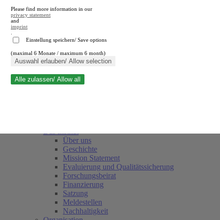
Please find more information in our
privacy statement
and
imprint
.
Einstellung speichern/ Save options
(maximal 6 Monate / maximum 6 month)
Suche schließen
Auswahl erlauben/ Allow selection
Alle zulassen/ Allow all
RWI
Termine
Team
Freunde und Förderer
Das Institut
Über uns
Geschichte
Mission Statement
Evaluierung und Qualitätssicherung
Forschungsbeirat
Finanzierung
Satzung
Meldestellen
Nachhaltigkeit
Organisation