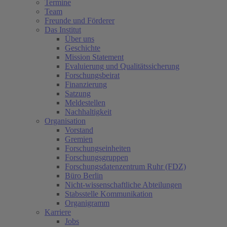
Termine
Team
Freunde und Förderer
Das Institut
Über uns
Geschichte
Mission Statement
Evaluierung und Qualitätssicherung
Forschungsbeirat
Finanzierung
Satzung
Meldestellen
Nachhaltigkeit
Organisation
Vorstand
Gremien
Forschungseinheiten
Forschungsgruppen
Forschungsdatenzentrum Ruhr (FDZ)
Büro Berlin
Nicht-wissenschaftliche Abteilungen
Stabsstelle Kommunikation
Organigramm
Karriere
Jobs