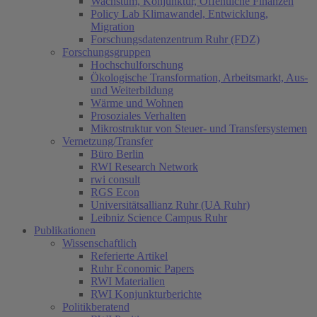
Wachstum, Konjunktur, Öffentliche Finanzen
Policy Lab Klimawandel, Entwicklung,
Migration
Forschungsdatenzentrum Ruhr (FDZ)
Forschungsgruppen
Hochschulforschung
Ökologische Transformation, Arbeitsmarkt, Aus-
und Weiterbildung
Wärme und Wohnen
Prosoziales Verhalten
Mikrostruktur von Steuer- und Transfersystemen
Vernetzung/Transfer
Büro Berlin
RWI Research Network
rwi consult
RGS Econ
Universitätsallianz Ruhr (UA Ruhr)
Leibniz Science Campus Ruhr
Publikationen
Wissenschaftlich
Referierte Artikel
Ruhr Economic Papers
RWI Materialien
RWI Konjunkturberichte
Politikberatend