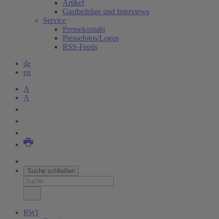
Artikel
Gastbeiträge und Interviews
Service
Pressekontakt
Pressefotos/Logos
RSS-Feeds
de
en
A
A
Suche schließen
RWI