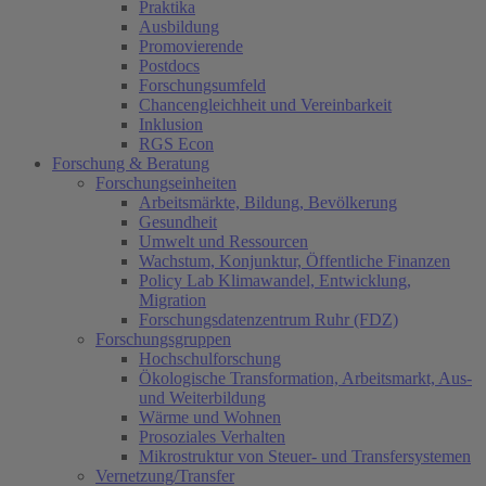
Praktika
Ausbildung
Promovierende
Postdocs
Forschungsumfeld
Chancengleichheit und Vereinbarkeit
Inklusion
RGS Econ
Forschung & Beratung
Forschungseinheiten
Arbeitsmärkte, Bildung, Bevölkerung
Gesundheit
Umwelt und Ressourcen
Wachstum, Konjunktur, Öffentliche Finanzen
Policy Lab Klimawandel, Entwicklung,
Migration
Forschungsdatenzentrum Ruhr (FDZ)
Forschungsgruppen
Hochschulforschung
Ökologische Transformation, Arbeitsmarkt, Aus-
und Weiterbildung
Wärme und Wohnen
Prosoziales Verhalten
Mikrostruktur von Steuer- und Transfersystemen
Vernetzung/Transfer