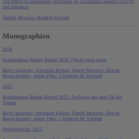
The effect of compulsory schooling on vaccination against COVID
and influenza
Daniel Monsees
,
Hendrik Schmitz
Monographien
2026
Krankenhaus Rating Report 2026: Flucht nach vorne
Boris Augurzky
,
Sebastian Krolop
,
Daniel Monsees
,
Henrik
Bergschneider
,
Adam Pilny
,
Christoph M. Schmidt
2025
Krankenhaus Rating Report 2025: Aufbruch aus dem Tal der
Tränen
Boris Augurzky
,
Sebastian Krolop
,
Daniel Monsees
,
Henrik
Bergschneider
,
Adam Pilny
,
Christoph M. Schmidt
Projektbericht, 2025