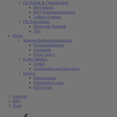
Für Politik & Öffentlichkeit
RWI Impuls
RWI Wirtschaftsgespräch
Leibniz-Formate
Für Jugendliche
Ökonomie Hautnah
Yes!
Presse
Wissenschaftskommunikation
Pressemitteilungen
Unstatistik
EconComics
In den Medien
Artikel
Gastbeiträge und Interviews
Service
Pressekontakt
Pressefotos/Logos
RSS-Feeds
Startseite
RWI
Team