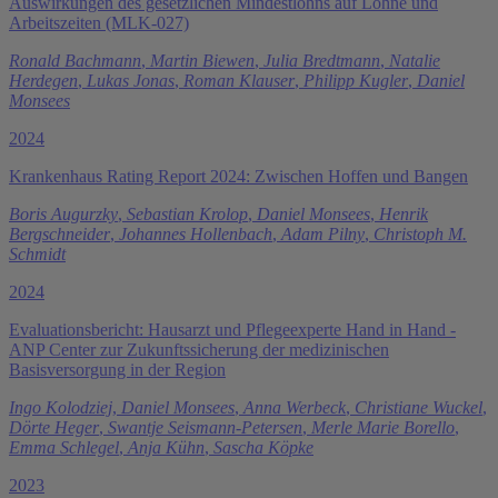
Auswirkungen des gesetzlichen Mindestlohns auf Löhne und
Arbeitszeiten (MLK-027)
Ronald Bachmann
,
Martin Biewen
,
Julia Bredtmann
,
Natalie
Herdegen
,
Lukas Jonas
,
Roman Klauser
,
Philipp Kugler
,
Daniel
Monsees
2024
Krankenhaus Rating Report 2024: Zwischen Hoffen und Bangen
Boris Augurzky
,
Sebastian Krolop
,
Daniel Monsees
,
Henrik
Bergschneider
,
Johannes Hollenbach
,
Adam Pilny
,
Christoph M.
Schmidt
2024
Evaluationsbericht: Hausarzt und Pflegeexperte Hand in Hand -
ANP Center zur Zukunftssicherung der medizinischen
Basisversorgung in der Region
Ingo Kolodziej
,
Daniel Monsees
,
Anna Werbeck
,
Christiane Wuckel
,
Dörte Heger
,
Swantje Seismann-Petersen
,
Merle Marie Borello
,
Emma Schlegel
,
Anja Kühn
,
Sascha Köpke
2023