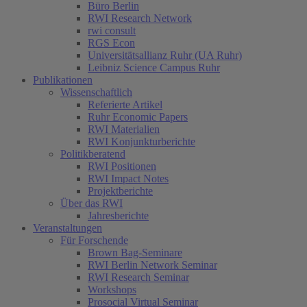
Büro Berlin
RWI Research Network
rwi consult
RGS Econ
Universitätsallianz Ruhr (UA Ruhr)
Leibniz Science Campus Ruhr
Publikationen
Wissenschaftlich
Referierte Artikel
Ruhr Economic Papers
RWI Materialien
RWI Konjunkturberichte
Politikberatend
RWI Positionen
RWI Impact Notes
Projektberichte
Über das RWI
Jahresberichte
Veranstaltungen
Für Forschende
Brown Bag-Seminare
RWI Berlin Network Seminar
RWI Research Seminar
Workshops
Prosocial Virtual Seminar