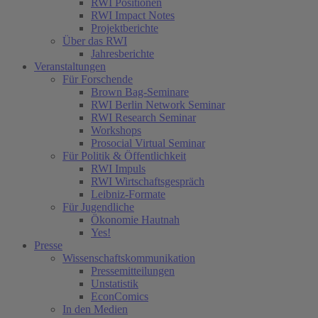
RWI Positionen
RWI Impact Notes
Projektberichte
Über das RWI
Jahresberichte
Veranstaltungen
Für Forschende
Brown Bag-Seminare
RWI Berlin Network Seminar
RWI Research Seminar
Workshops
Prosocial Virtual Seminar
Für Politik & Öffentlichkeit
RWI Impuls
RWI Wirtschaftsgespräch
Leibniz-Formate
Für Jugendliche
Ökonomie Hautnah
Yes!
Presse
Wissenschaftskommunikation
Pressemitteilungen
Unstatistik
EconComics
In den Medien