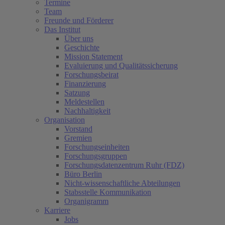
Termine
Team
Freunde und Förderer
Das Institut
Über uns
Geschichte
Mission Statement
Evaluierung und Qualitätssicherung
Forschungsbeirat
Finanzierung
Satzung
Meldestellen
Nachhaltigkeit
Organisation
Vorstand
Gremien
Forschungseinheiten
Forschungsgruppen
Forschungsdatenzentrum Ruhr (FDZ)
Büro Berlin
Nicht-wissenschaftliche Abteilungen
Stabsstelle Kommunikation
Organigramm
Karriere
Jobs