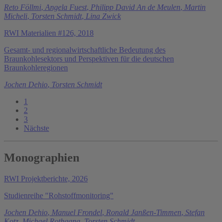
Reto Föllmi
,
Angela Fuest
,
Philipp David An de Meulen
,
Martin
Micheli
,
Torsten Schmidt
,
Lina Zwick
RWI Materialien #126, 2018
Gesamt- und regionalwirtschaftliche Bedeutung des
Braunkohlesektors und Perspektiven für die deutschen
Braunkohleregionen
Jochen Dehio
,
Torsten Schmidt
1
2
3
Nächste
Monographien
RWI Projektberichte, 2026
Studienreihe "Rohstoffmonitoring"
Jochen Dehio
,
Manuel Frondel
,
Ronald Janßen-Timmen
,
Stefan
Kotz
,
Michael Rothgang
,
Torsten Schmidt