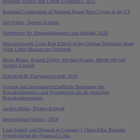
Regional Science and Urban Economics
, 2021
Regional Composition of National House Price Cycles in the US
Jan Prüser
,
Torsten Schmidt
Jahrbücher für Nationalökonomie und Statistik
, 2020
Macroeconomic Long-Run Effects of the German Minimum Wage
when Labor Markets are Frictional
Helge Braun
,
Roland Döhrn
,
Michael Krause
,
Martin Micheli
,
Torsten Schmidt
Zeitschrift für Energiewirtschaft
, 2019
Gesamt- und regionalwirtschaftliche Bedeutung des
Braunkohlesektors und Perspektiven für die deutschen
Braunkohleregionen
Jochen Dehio
,
Torsten Schmidt
International Finance
, 2018
Loan Supply and Demand in Germany’s Three-Pillar Banking
System during the Financial Crisis