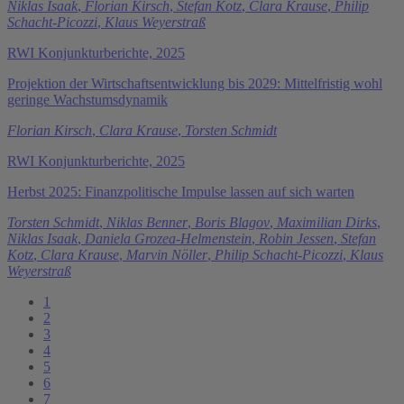
Niklas Isaak
,
Florian Kirsch
,
Stefan Kotz
,
Clara Krause
,
Philip
Schacht-Picozzi
,
Klaus Weyerstraß
RWI Konjunkturberichte, 2025
Projektion der Wirtschaftsentwicklung bis 2029: Mittelfristig wohl
geringe Wachstumsdynamik
Florian Kirsch
,
Clara Krause
,
Torsten Schmidt
RWI Konjunkturberichte, 2025
Herbst 2025: Finanzpolitische Impulse lassen auf sich warten
Torsten Schmidt
,
Niklas Benner
,
Boris Blagov
,
Maximilian Dirks
,
Niklas Isaak
,
Daniela Grozea-Helmenstein
,
Robin Jessen
,
Stefan
Kotz
,
Clara Krause
,
Marvin Nöller
,
Philip Schacht-Picozzi
,
Klaus
Weyerstraß
1
2
3
4
5
6
7