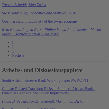
Torsten Schmidt
,
Lina Zwick
Swiss Journal of Economics and Statistics
, 2018
Openness and productivity of the Swiss economy
Reto Föllmi
,
Angela Fuest
,
Philipp David An de Meulen
,
Martin
Micheli
,
Torsten Schmidt
,
Lina Zwick
1
2
3
Nächste
Arbeits- und Diskussionspapiere
South African Reserve Bank Working Paper #WP/25/11
Climate-Related Transition Risks in Southern African Banks:
Financial Exposure and Policy Implications
Paola D’Orazio
,
Torsten Schmidt
,
Maximilian Dirks