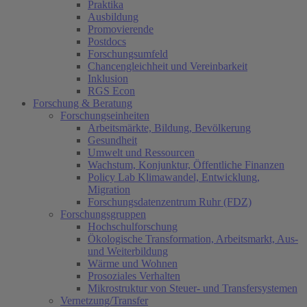
Praktika
Ausbildung
Promovierende
Postdocs
Forschungsumfeld
Chancengleichheit und Vereinbarkeit
Inklusion
RGS Econ
Forschung & Beratung
Forschungseinheiten
Arbeitsmärkte, Bildung, Bevölkerung
Gesundheit
Umwelt und Ressourcen
Wachstum, Konjunktur, Öffentliche Finanzen
Policy Lab Klimawandel, Entwicklung,
Migration
Forschungsdatenzentrum Ruhr (FDZ)
Forschungsgruppen
Hochschulforschung
Ökologische Transformation, Arbeitsmarkt, Aus-
und Weiterbildung
Wärme und Wohnen
Prosoziales Verhalten
Mikrostruktur von Steuer- und Transfersystemen
Vernetzung/Transfer