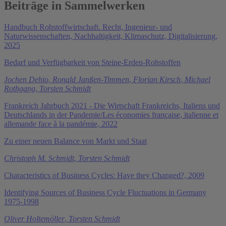
Beiträge in Sammelwerken
Handbuch Rohstoffwirtschaft. Recht, Ingenieur- und
Naturwissenschaften, Nachhaltigkeit, Klimaschutz, Digitalisierung,
2025
Bedarf und Verfügbarkeit von Steine-Erden-Rohstoffen
Jochen Dehio
,
Ronald Janßen-Timmen
,
Florian Kirsch
,
Michael
Rothgang
,
Torsten Schmidt
Frankreich Jahrbuch 2021 - Die Wirtschaft Frankreichs, Italiens und
Deutschlands in der Pandemie/Les économies française, italienne et
allemande face à la pandémie, 2022
Zu einer neuen Balance von Markt und Staat
Christoph M. Schmidt
,
Torsten Schmidt
Characteristics of Business Cycles: Have they Changed?, 2009
Identifying Sources of Business Cycle Fluctuations in Germany
1975-1998
Oliver Holtemöller
,
Torsten Schmidt