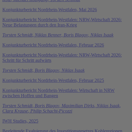
Konjunkturbericht Nordrhein-Westfalen, Mai 2026
Konjunkturbericht Nordrhein-Westfalen: NRW-Wirtschaft 2026:
Neue Belastungen durch den Iran-Krieg
Torsten Schmidt
,
Niklas Benner
,
Boris Blagov
,
Niklas Isaak
Konjunkturbericht Nordrhein-Westfalen, Februar 2026
Konjunkturbericht Nordrhein-Westfalen: NRW-Wirtschaft 2026:
Schritt für Schritt aufwärts
Torsten Schmidt
,
Boris Blagov
,
Niklas Isaak
Konjunkturbericht Nordrhein-Westfalen, Februar 2025
Konjunkturbericht Nordrhein-Westfalen: Wirtschaft in NRW
zwischen Hoffen und Bangen
Torsten Schmidt
,
Boris Blagov
,
Maximilian Dirks
,
Niklas Isaak
,
Clara Krause
,
Philip Schacht-Picozzi
IWH Studies, 2025
Begleitende Evaluierung des Investitionsgesetzes Kohleregionen