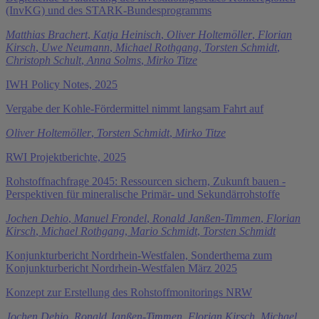
(InvKG) und des STARK-Bundesprogramms
Matthias Brachert
,
Katja Heinisch
,
Oliver Holtemöller
,
Florian
Kirsch
,
Uwe Neumann
,
Michael Rothgang
,
Torsten Schmidt
,
Christoph Schult
,
Anna Solms
,
Mirko Titze
IWH Policy Notes, 2025
Vergabe der Kohle-Fördermittel nimmt langsam Fahrt auf
Oliver Holtemöller
,
Torsten Schmidt
,
Mirko Titze
RWI Projektberichte, 2025
Rohstoffnachfrage 2045: Ressourcen sichern, Zukunft bauen -
Perspektiven für mineralische Primär- und Sekundärrohstoffe
Jochen Dehio
,
Manuel Frondel
,
Ronald Janßen-Timmen
,
Florian
Kirsch
,
Michael Rothgang
,
Mario Schmidt
,
Torsten Schmidt
Konjunkturbericht Nordrhein-Westfalen, Sonderthema zum
Konjunkturbericht Nordrhein-Westfalen März 2025
Konzept zur Erstellung des Rohstoffmonitorings NRW
Jochen Dehio
,
Ronald Janßen-Timmen
,
Florian Kirsch
,
Michael