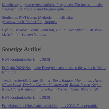
Mittelfristige gesamtwirtschaftliche Prognosen: Ein internationaler
Vergleich der Modelle und Prognosegüte, 2008
Studie des RWI Essen: Methoden mittelfristiger
gesamtwirtschaftlicher Projektionen
György Barabas
,
Heinz Gebhardt
,
Heinz Josef Münch
,
Christoph
M. Schmidt
,
Torsten Schmidt
Sonstige Artikel
RWI Konjunkturberichte, 2026
Frühjahr 2026: Steigende Energiekosten belasten die wirtschaftliche
Erholung
Torsten Schmidt
,
Niklas Benner
,
Boris Blagov
,
Maximilian Dirks
,
Niklas Isaak
,
Daniela Grozea-Helmenstein
,
Robin Jessen
,
Stefan
Kotz
,
Clara Krause
,
Philip Schacht-Picozzi
,
Klaus Weyerstraß
RWI Konjunkturberichte, 2026
Projektion der Wirtschaftsentwicklung bis 2030: Demographie