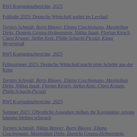
RWI Konjunkturberichte, 2025
Frühjahr 2025: Deutsche Wirtschaft weiter im Leerlauf
Torsten Schmidt
,
Boris Blagov
,
Eliana Coschignano
,
Maximilian
Dirks
,
Daniela Grozea-Helmenstein
,
Niklas Isaak
,
Florian Kirsch
,
Clara Krause
,
Stefan Kotz
,
Philip Schacht-Picozzi
,
Klaus
Weyerstraß
RWI Konjunkturberichte, 2025
Frühsommer 2025: Deutsche Wirtschaft macht erste Schritte aus der
Krise
Torsten Schmidt
,
Boris Blagov
,
Eliana Coschignano
,
Maximilian
Dirks
,
Niklas Isaak
,
Florian Kirsch
,
Stefan Kotz
,
Clara Krause
,
Philip Schacht-Picozzi
RWI Konjunkturberichte, 2025
Sommer 2025: Öffentliche Ausgaben treiben die Konjunktur, private
Impulse bleiben schwach
Torsten Schmidt
,
Niklas Benner
,
Boris Blagov
,
Eliana
Coschignano
,
Maximilian Dirks
,
Daniela Grozea-Helmenstein
,