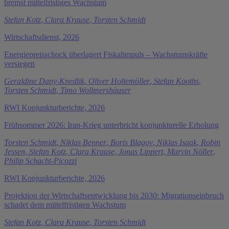
bremst mittelfristiges Wachstum
Stefan Kotz
,
Clara Krause
,
Torsten Schmidt
Wirtschaftsdienst, 2026
Energiepreisschock überlagert Fiskalimpuls – Wachstumskräfte
versiegen
Geraldine Dany-Knedlik
,
Oliver Holtemöller
,
Stefan Kooths
,
Torsten Schmidt
,
Timo Wollmershäuser
RWI Konjunkturberichte, 2026
Frühsommer 2026: Iran-Krieg unterbricht konjunkturelle Erholung
Torsten Schmidt
,
Niklas Benner
,
Boris Blagov
,
Niklas Isaak
,
Robin
Jessen
,
Stefan Kotz
,
Clara Krause
,
Jonas Lippert
,
Marvin Nöller
,
Philip Schacht-Picozzi
RWI Konjunkturberichte, 2026
Projektion der Wirtschaftsentwicklung bis 2030: Migrationseinbruch
schadet dem mittelfristigen Wachstum
Stefan Kotz
,
Clara Krause
,
Torsten Schmidt