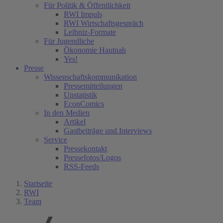
Für Politik & Öffentlichkeit
RWI Impuls
RWI Wirtschaftsgespräch
Leibniz-Formate
Für Jugendliche
Ökonomie Hautnah
Yes!
Presse
Wissenschaftskommunikation
Pressemitteilungen
Unstatistik
EconComics
In den Medien
Artikel
Gastbeiträge und Interviews
Service
Pressekontakt
Pressefotos/Logos
RSS-Feeds
Startseite
RWI
Team