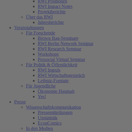
RWI Positionen
RWI Impact Notes
Projektberichte
Über das RWI
Jahresberichte
Veranstaltungen
Für Forschende
Brown Bag-Seminare
RWI Berlin Network Seminar
RWI Research Seminar
Workshops
Prosocial Virtual Seminar
Für Politik & Öffentlichkeit
RWI Impuls
RWI Wirtschaftsgespräch
Leibniz-Formate
Für Jugendliche
Ökonomie Hautnah
Yes!
Presse
Wissenschaftskommunikation
Pressemitteilungen
Unstatistik
EconComics
In den Medien