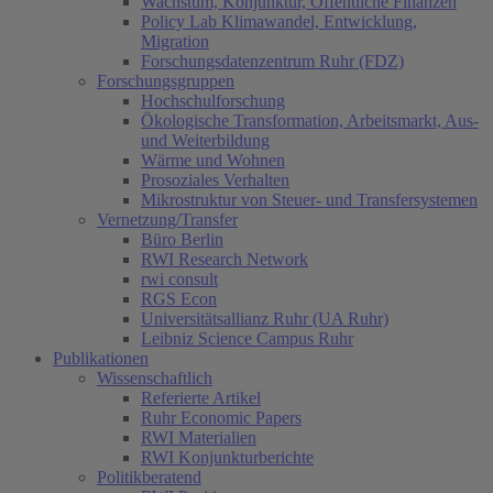
Wachstum, Konjunktur, Öffentliche Finanzen
Policy Lab Klimawandel, Entwicklung,
Migration
Forschungsdatenzentrum Ruhr (FDZ)
Forschungsgruppen
Hochschulforschung
Ökologische Transformation, Arbeitsmarkt, Aus-
und Weiterbildung
Wärme und Wohnen
Prosoziales Verhalten
Mikrostruktur von Steuer- und Transfersystemen
Vernetzung/Transfer
Büro Berlin
RWI Research Network
rwi consult
RGS Econ
Universitätsallianz Ruhr (UA Ruhr)
Leibniz Science Campus Ruhr
Publikationen
Wissenschaftlich
Referierte Artikel
Ruhr Economic Papers
RWI Materialien
RWI Konjunkturberichte
Politikberatend