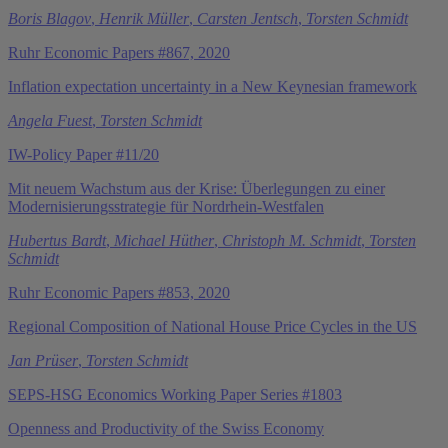
Boris Blagov
,
Henrik Müller
,
Carsten Jentsch
,
Torsten Schmidt
Ruhr Economic Papers #867, 2020
Inflation expectation uncertainty in a New Keynesian framework
Angela Fuest
,
Torsten Schmidt
IW-Policy Paper #11/20
Mit neuem Wachstum aus der Krise: Überlegungen zu einer
Modernisierungsstrategie für Nordrhein-Westfalen
Hubertus Bardt
,
Michael Hüther
,
Christoph M. Schmidt
,
Torsten
Schmidt
Ruhr Economic Papers #853, 2020
Regional Composition of National House Price Cycles in the US
Jan Prüser
,
Torsten Schmidt
SEPS-HSG Economics Working Paper Series #1803
Openness and Productivity of the Swiss Economy