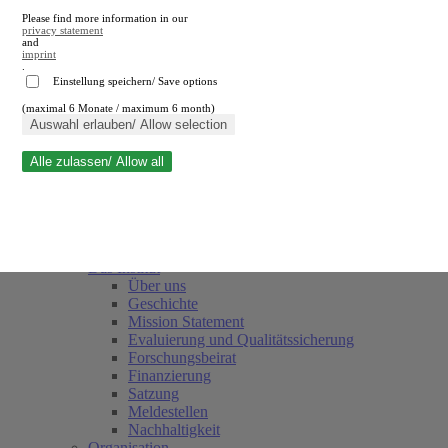
Please find more information in our
privacy statement
and
imprint
.
Einstellung speichern/ Save options
(maximal 6 Monate / maximum 6 month)
Suche schließen
Auswahl erlauben/ Allow selection
Alle zulassen/ Allow all
RWI
Termine
Team
Freunde und Förderer
Das Institut
Über uns
Geschichte
Mission Statement
Evaluierung und Qualitätssicherung
Forschungsbeirat
Finanzierung
Satzung
Meldestellen
Nachhaltigkeit
Organisation