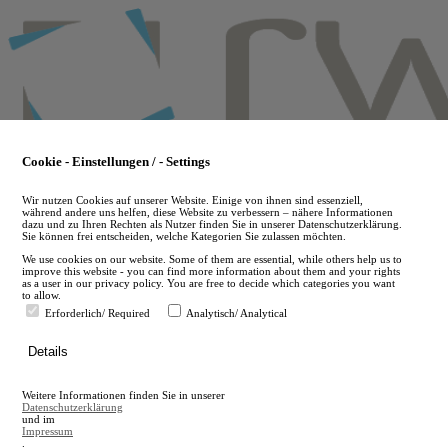
Skip
to
main
content
Cookie - Einstellungen / - Settings
Wir nutzen Cookies auf unserer Website. Einige von ihnen sind essenziell,
während andere uns helfen, diese Website zu verbessern – nähere Informationen
dazu und zu Ihren Rechten als Nutzer finden Sie in unserer Datenschutzerklärung.
Sie können frei entscheiden, welche Kategorien Sie zulassen möchten.
We use cookies on our website. Some of them are essential, while others help us to
improve this website - you can find more information about them and your rights
as a user in our privacy policy. You are free to decide which categories you want
to allow.
Erforderlich/ Required
Analytisch/ Analytical
de
Details
en
A
Weitere Informationen finden Sie in unserer
A
Datenschutzerklärung
und im
Impressum
.