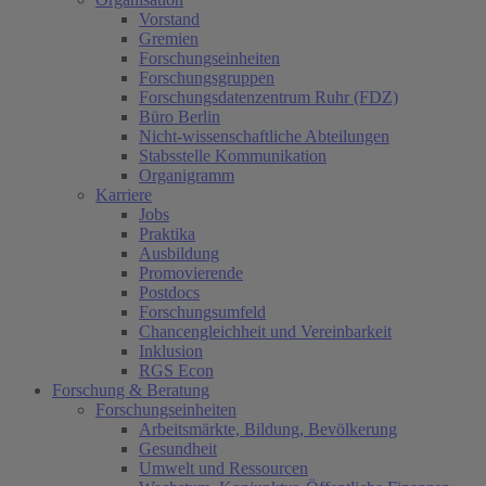
Vorstand
Gremien
Forschungseinheiten
Forschungsgruppen
Forschungsdatenzentrum Ruhr (FDZ)
Büro Berlin
Nicht-wissenschaftliche Abteilungen
Stabsstelle Kommunikation
Organigramm
Karriere
Jobs
Praktika
Ausbildung
Promovierende
Postdocs
Forschungsumfeld
Chancengleichheit und Vereinbarkeit
Inklusion
RGS Econ
Forschung & Beratung
Forschungseinheiten
Arbeitsmärkte, Bildung, Bevölkerung
Gesundheit
Umwelt und Ressourcen