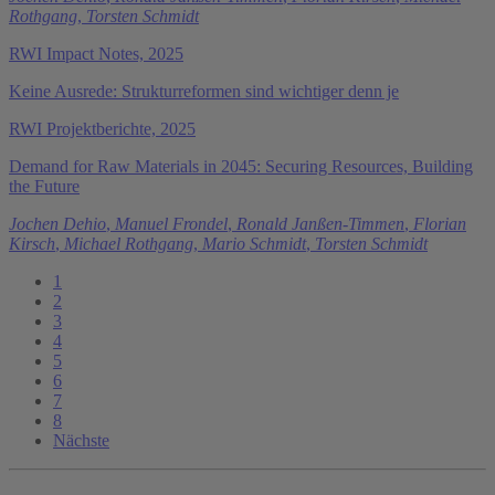
Rothgang
,
Torsten Schmidt
RWI Impact Notes, 2025
Keine Ausrede: Strukturreformen sind wichtiger denn je
RWI Projektberichte, 2025
Demand for Raw Materials in 2045: Securing Resources, Building
the Future
Jochen Dehio
,
Manuel Frondel
,
Ronald Janßen-Timmen
,
Florian
Kirsch
,
Michael Rothgang
,
Mario Schmidt
,
Torsten Schmidt
1
2
3
4
5
6
7
8
Nächste