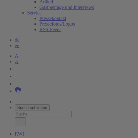
Artikel
Gastbeiträge und Interviews
Service
Pressekontakt
Pressefotos/Logos
RSS-Feeds
de
en
A
A
Suche schließen
RWI