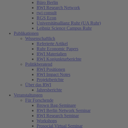
Büro Berlin
RWI Research Network
rwi consult
RGS Econ
Universitätsallianz Ruhr (UA Ruhr)
Leibniz Science Campus Ruhr
Publikationen
Wissenschaftlich
Referierte Artikel
Ruhr Economic Papers
RWI Materialien
RWI Konjunkturberichte
Politikberatend
RWI Positionen
RWI Impact Notes
Projektberichte
Über das RWI
Jahresberichte
Veranstaltungen
Für Forschende
Brown Bag-Seminare
RWI Berlin Network Seminar
RWI Research Seminar
Workshops
Prosocial Virtual Seminar