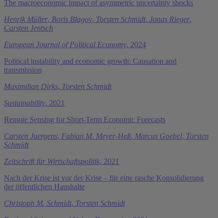
The macroeconomic impact of asymmetric uncertainty shocks
Henrik Müller
,
Boris Blagov
,
Torsten Schmidt
,
Jonas Rieger
,
Carsten Jentsch
European Journal of Political Economy
, 2024
Political instability and economic growth: Causation and
transmission
Maximilian Dirks
,
Torsten Schmidt
Sustainability
, 2021
Remote Sensing for Short-Term Economic Forecasts
Carsten Juergens
,
Fabian M. Meyer-Heß
,
Marcus Goebel
,
Torsten
Schmidt
Zeitschrift für Wirtschaftspolitik
, 2021
Nach der Krise ist vor der Krise – für eine rasche Konsolidierung
der öffentlichen Haushalte
Christoph M. Schmidt
,
Torsten Schmidt