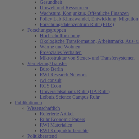
Gesundheit
Umwelt und Ressourcen
Wachstum, Konjunktur, Öffentliche Finanzen
Policy Lab Klimawandel, Entwicklung, Migration
Forschungsdatenzentrum Ruhr (FDZ)
Forschungsgruppen
Hochschulforschung
Ökologische Transformation, Arbeitsmarkt, Aus- 
Wärme und Wohnen
Prosoziales Verhalten
Mikrostruktur von Steuer- und Transfersystemen
Vernetzung/Transfer
Büro Berlin
RWI Research Network
rwi consult
RGS Econ
Universitätsallianz Ruhr (UA Ruhr)
Leibniz Science Campus Ruhr
Publikationen
Wissenschaftlich
Referierte Artikel
Ruhr Economic Papers
RWI Materialien
RWI Konjunkturberichte
Politikberatend