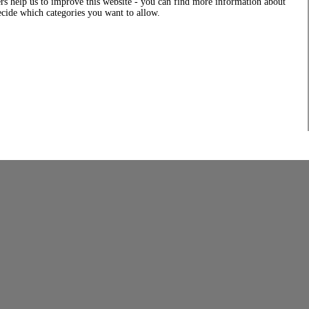
rs help us to improve this website - you can find more information about
decide which categories you want to allow.