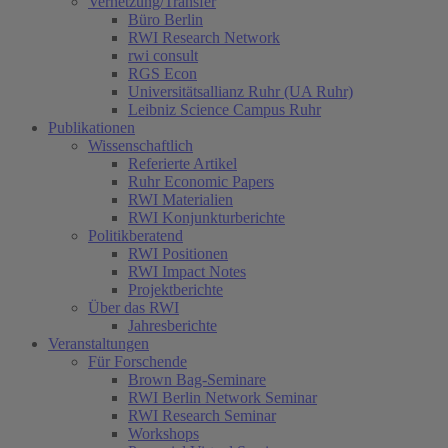
Vernetzung/Transfer
Büro Berlin
RWI Research Network
rwi consult
RGS Econ
Universitätsallianz Ruhr (UA Ruhr)
Leibniz Science Campus Ruhr
Publikationen
Wissenschaftlich
Referierte Artikel
Ruhr Economic Papers
RWI Materialien
RWI Konjunkturberichte
Politikberatend
RWI Positionen
RWI Impact Notes
Projektberichte
Über das RWI
Jahresberichte
Veranstaltungen
Für Forschende
Brown Bag-Seminare
RWI Berlin Network Seminar
RWI Research Seminar
Workshops