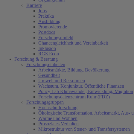
Karriere
Jobs
Praktika
Ausbildung
Promovierende
Postdocs
Forschungsumfeld
Chancengleichheit und Vereinbarkeit
Inklusion
RGS Econ
Forschung & Beratung
Forschungseinheiten
Arbeitsmärkte, Bildung, Bevölkerung
Gesundheit
Umwelt und Ressourcen
Wachstum, Konjunktur, Öffentliche Finanzen
Policy Lab Klimawandel, Entwicklung, Migration
Forschungsdatenzentrum Ruhr (FDZ)
Forschungsgruppen
Hochschulforschung
Ökologische Transformation, Arbeitsmarkt, Aus- 
Wärme und Wohnen
Prosoziales Verhalten
Mikrostruktur von Steuer- und Transfersystemen