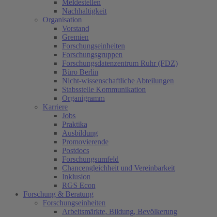
Meldestellen
Nachhaltigkeit
Organisation
Vorstand
Gremien
Forschungseinheiten
Forschungsgruppen
Forschungsdatenzentrum Ruhr (FDZ)
Büro Berlin
Nicht-wissenschaftliche Abteilungen
Stabsstelle Kommunikation
Organigramm
Karriere
Jobs
Praktika
Ausbildung
Promovierende
Postdocs
Forschungsumfeld
Chancengleichheit und Vereinbarkeit
Inklusion
RGS Econ
Forschung & Beratung
Forschungseinheiten
Arbeitsmärkte, Bildung, Bevölkerung