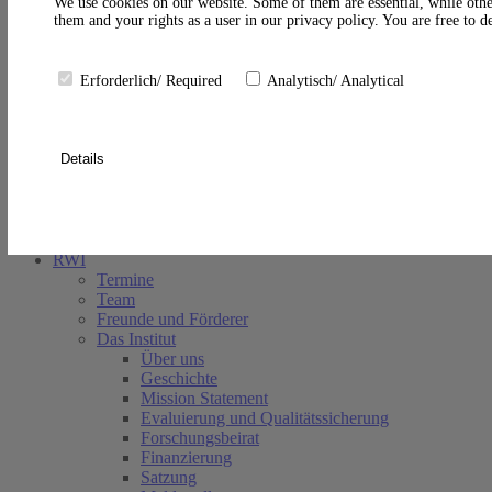
A
We use cookies on our website. Some of them are essential, while othe
them and your rights as a user in our privacy policy. You are free to 
Erforderlich/ Required
Analytisch/ Analytical
Details
Suche schließen
RWI
Termine
Team
Freunde und Förderer
Das Institut
Über uns
Geschichte
Mission Statement
Evaluierung und Qualitätssicherung
Forschungsbeirat
Finanzierung
Satzung