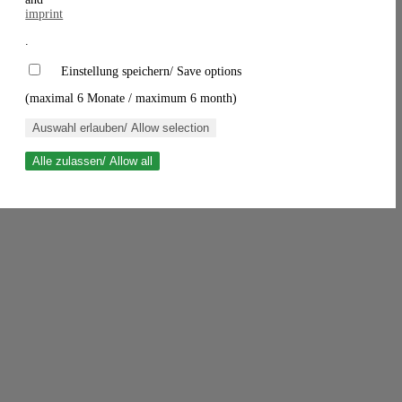
imprint
.
Einstellung speichern/ Save options
(maximal 6 Monate / maximum 6 month)
Auswahl erlauben/ Allow selection
Alle zulassen/ Allow all