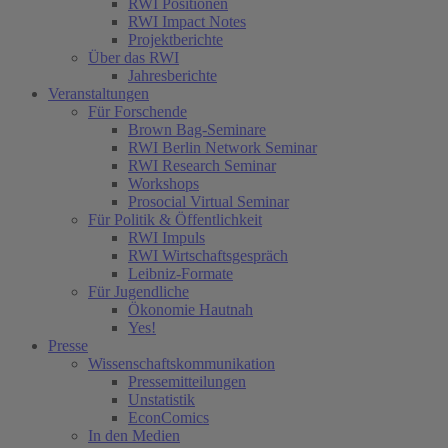
RWI Positionen
RWI Impact Notes
Projektberichte
Über das RWI
Jahresberichte
Veranstaltungen
Für Forschende
Brown Bag-Seminare
RWI Berlin Network Seminar
RWI Research Seminar
Workshops
Prosocial Virtual Seminar
Für Politik & Öffentlichkeit
RWI Impuls
RWI Wirtschaftsgespräch
Leibniz-Formate
Für Jugendliche
Ökonomie Hautnah
Yes!
Presse
Wissenschaftskommunikation
Pressemitteilungen
Unstatistik
EconComics
In den Medien