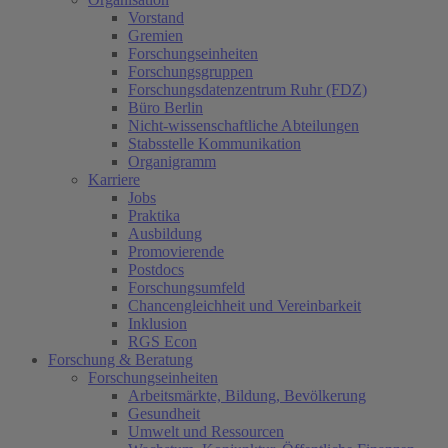
Vorstand
Gremien
Forschungseinheiten
Forschungsgruppen
Forschungsdatenzentrum Ruhr (FDZ)
Büro Berlin
Nicht-wissenschaftliche Abteilungen
Stabsstelle Kommunikation
Organigramm
Karriere
Jobs
Praktika
Ausbildung
Promovierende
Postdocs
Forschungsumfeld
Chancengleichheit und Vereinbarkeit
Inklusion
RGS Econ
Forschung & Beratung
Forschungseinheiten
Arbeitsmärkte, Bildung, Bevölkerung
Gesundheit
Umwelt und Ressourcen