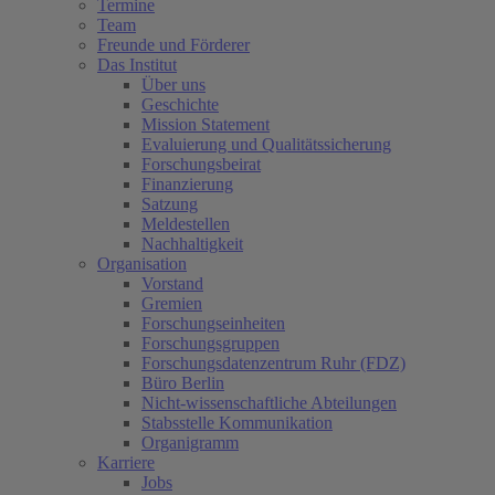
Termine
Team
Freunde und Förderer
Das Institut
Über uns
Geschichte
Mission Statement
Evaluierung und Qualitätssicherung
Forschungsbeirat
Finanzierung
Satzung
Meldestellen
Nachhaltigkeit
Organisation
Vorstand
Gremien
Forschungseinheiten
Forschungsgruppen
Forschungsdatenzentrum Ruhr (FDZ)
Büro Berlin
Nicht-wissenschaftliche Abteilungen
Stabsstelle Kommunikation
Organigramm
Karriere
Jobs