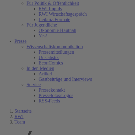
Für Politik & Öffentlichkeit
RWI Impuls
RWI Wirtschaftsgespräch
Leibniz-Formate
Für Jugendliche
Ökonomie Hautnah
Yes!
Presse
Wissenschaftskommunikation
Pressemitteilungen
Unstatistik
EconComics
In den Medien
Artikel
Gastbeiträge und Interviews
Service
Pressekontakt
Pressefotos/Logos
RSS-Feeds
Startseite
RWI
Team