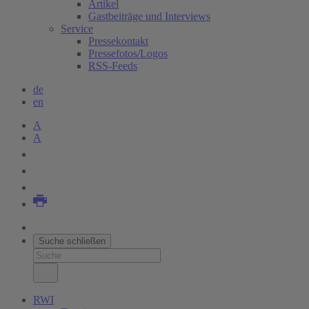
Artikel
Gastbeiträge und Interviews
Service
Pressekontakt
Pressefotos/Logos
RSS-Feeds
de
en
A
A
Suche schließen
RWI