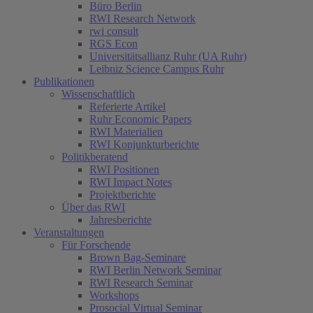
Büro Berlin
RWI Research Network
rwi consult
RGS Econ
Universitätsallianz Ruhr (UA Ruhr)
Leibniz Science Campus Ruhr
Publikationen
Wissenschaftlich
Referierte Artikel
Ruhr Economic Papers
RWI Materialien
RWI Konjunkturberichte
Politikberatend
RWI Positionen
RWI Impact Notes
Projektberichte
Über das RWI
Jahresberichte
Veranstaltungen
Für Forschende
Brown Bag-Seminare
RWI Berlin Network Seminar
RWI Research Seminar
Workshops
Prosocial Virtual Seminar