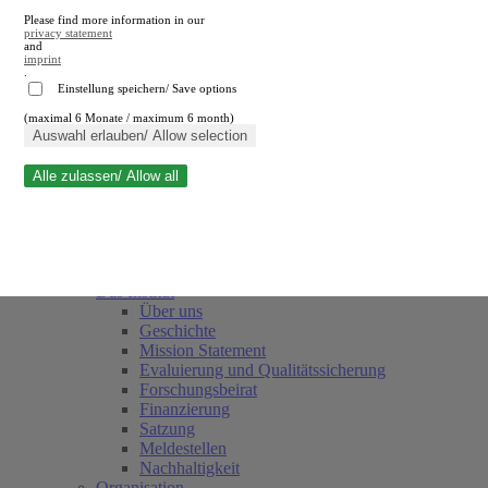
Please find more information in our
privacy statement
and
imprint
.
Einstellung speichern/ Save options
(maximal 6 Monate / maximum 6 month)
Suche schließen
Auswahl erlauben/ Allow selection
Alle zulassen/ Allow all
RWI
Termine
Team
Freunde und Förderer
Das Institut
Über uns
Geschichte
Mission Statement
Evaluierung und Qualitätssicherung
Forschungsbeirat
Finanzierung
Satzung
Meldestellen
Nachhaltigkeit
Organisation