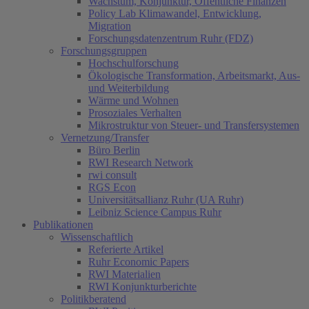
Wachstum, Konjunktur, Öffentliche Finanzen
Policy Lab Klimawandel, Entwicklung,
Migration
Forschungsdatenzentrum Ruhr (FDZ)
Forschungsgruppen
Hochschulforschung
Ökologische Transformation, Arbeitsmarkt, Aus-
und Weiterbildung
Wärme und Wohnen
Prosoziales Verhalten
Mikrostruktur von Steuer- und Transfersystemen
Vernetzung/Transfer
Büro Berlin
RWI Research Network
rwi consult
RGS Econ
Universitätsallianz Ruhr (UA Ruhr)
Leibniz Science Campus Ruhr
Publikationen
Wissenschaftlich
Referierte Artikel
Ruhr Economic Papers
RWI Materialien
RWI Konjunkturberichte
Politikberatend