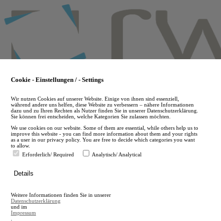
Skip
to
main
content
Cookie - Einstellungen / - Settings
Wir nutzen Cookies auf unserer Website. Einige von ihnen sind essenziell,
während andere uns helfen, diese Website zu verbessern – nähere Informationen
dazu und zu Ihren Rechten als Nutzer finden Sie in unserer Datenschutzerklärung.
Sie können frei entscheiden, welche Kategorien Sie zulassen möchten.
We use cookies on our website. Some of them are essential, while others help us to
improve this website - you can find more information about them and your rights
as a user in our privacy policy. You are free to decide which categories you want
to allow.
Erforderlich/ Required
Analytisch/ Analytical
de
Details
en
A
Weitere Informationen finden Sie in unserer
A
Datenschutzerklärung
und im
Impressum
.