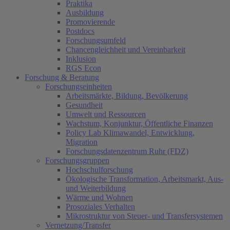
Praktika
Ausbildung
Promovierende
Postdocs
Forschungsumfeld
Chancengleichheit und Vereinbarkeit
Inklusion
RGS Econ
Forschung & Beratung
Forschungseinheiten
Arbeitsmärkte, Bildung, Bevölkerung
Gesundheit
Umwelt und Ressourcen
Wachstum, Konjunktur, Öffentliche Finanzen
Policy Lab Klimawandel, Entwicklung,
Migration
Forschungsdatenzentrum Ruhr (FDZ)
Forschungsgruppen
Hochschulforschung
Ökologische Transformation, Arbeitsmarkt, Aus-
und Weiterbildung
Wärme und Wohnen
Prosoziales Verhalten
Mikrostruktur von Steuer- und Transfersystemen
Vernetzung/Transfer