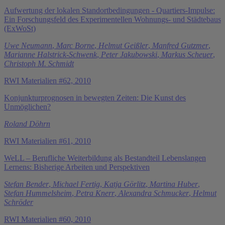
Aufwertung der lokalen Standortbedingungen - Quartiers-Impulse:
Ein Forschungsfeld des Experimentellen Wohnungs- und Städtebaus
(ExWoSt)
Uwe Neumann
,
Marc Borne
,
Helmut Geißler
,
Manfred Gutzmer
,
Marianne Halstrick-Schwenk
,
Peter Jakubowski
,
Markus Scheuer
,
Christoph M. Schmidt
RWI Materialien #62, 2010
Konjunkturprognosen in bewegten Zeiten: Die Kunst des
Unmöglichen?
Roland Döhrn
RWI Materialien #61, 2010
WeLL – Berufliche Weiterbildung als Bestandteil Lebenslangen
Lernens: Bisherige Arbeiten und Perspektiven
Stefan Bender
,
Michael Fertig
,
Katja Görlitz
,
Martina Huber
,
Stefan Hummelsheim
,
Petra Knerr
,
Alexandra Schmucker
,
Helmut
Schröder
RWI Materialien #60, 2010