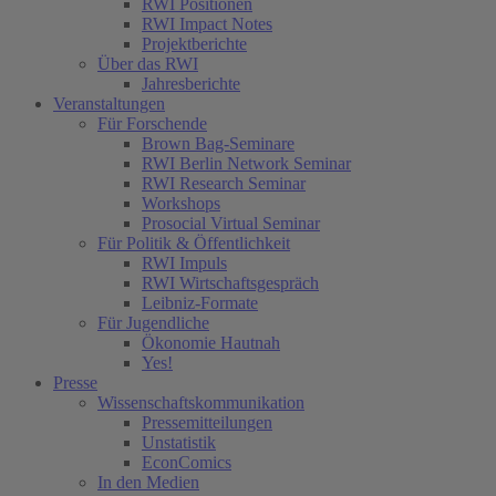
RWI Positionen
RWI Impact Notes
Projektberichte
Über das RWI
Jahresberichte
Veranstaltungen
Für Forschende
Brown Bag-Seminare
RWI Berlin Network Seminar
RWI Research Seminar
Workshops
Prosocial Virtual Seminar
Für Politik & Öffentlichkeit
RWI Impuls
RWI Wirtschaftsgespräch
Leibniz-Formate
Für Jugendliche
Ökonomie Hautnah
Yes!
Presse
Wissenschaftskommunikation
Pressemitteilungen
Unstatistik
EconComics
In den Medien