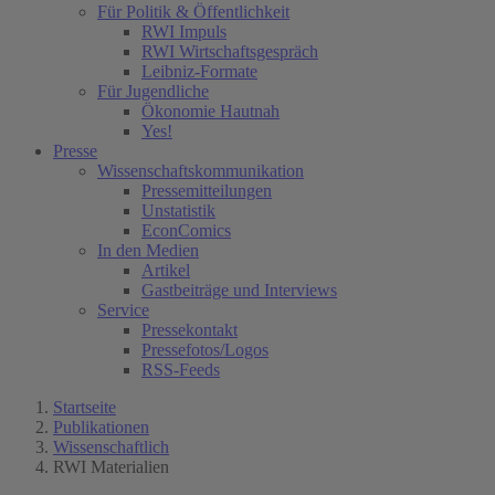
Für Politik & Öffentlichkeit
RWI Impuls
RWI Wirtschaftsgespräch
Leibniz-Formate
Für Jugendliche
Ökonomie Hautnah
Yes!
Presse
Wissenschaftskommunikation
Pressemitteilungen
Unstatistik
EconComics
In den Medien
Artikel
Gastbeiträge und Interviews
Service
Pressekontakt
Pressefotos/Logos
RSS-Feeds
Startseite
Publikationen
Wissenschaftlich
RWI Materialien