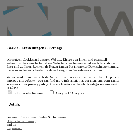
Skip
to
main
content
Cookie - Einstellungen / - Settings
Wir nutzen Cookies auf unserer Website. Einige von ihnen sind essenziell,
während andere uns helfen, diese Website zu verbessern – nähere Informationen
dazu und zu Ihren Rechten als Nutzer finden Sie in unserer Datenschutzerklärung.
Sie können frei entscheiden, welche Kategorien Sie zulassen möchten.
We use cookies on our website. Some of them are essential, while others help us to
improve this website - you can find more information about them and your rights
as a user in our privacy policy. You are free to decide which categories you want
to allow.
Erforderlich/ Required
Analytisch/ Analytical
de
Details
en
A
Weitere Informationen finden Sie in unserer
A
Datenschutzerklärung
und im
Impressum
.