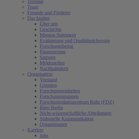
Termine
Team
Freunde und Förderer
Das Institut
Über uns
Geschichte
Mission Statement
Evaluierung und Qualitätssicherung
Forschungsbeirat
Finanzierung
Satzung
Meldestellen
Nachhaltigkeit
Organisation
Vorstand
Gremien
Forschungseinheiten
Forschungsgruppen
Forschungsdatenzentrum Ruhr (FDZ)
Büro Berlin
Nicht-wissenschaftliche Abteilungen
Stabsstelle Kommunikation
Organigramm
Karriere
Jobs