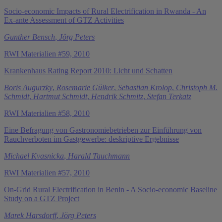
Socio-economic Impacts of Rural Electrification in Rwanda - An
Ex-ante Assessment of GTZ Activities
Gunther Bensch
,
Jörg Peters
RWI Materialien #59, 2010
Krankenhaus Rating Report 2010: Licht und Schatten
Boris Augurzky
,
Rosemarie Gülker
,
Sebastian Krolop
,
Christoph M.
Schmidt
,
Hartmut Schmidt
,
Hendrik Schmitz
,
Stefan Terkatz
RWI Materialien #58, 2010
Eine Befragung von Gastronomiebetrieben zur Einführung von
Rauchverboten im Gastgewerbe: deskriptive Ergebnisse
Michael Kvasnicka
,
Harald Tauchmann
RWI Materialien #57, 2010
On-Grid Rural Electrification in Benin - A Socio-economic Baseline
Study on a GTZ Project
Marek Harsdorff
,
Jörg Peters