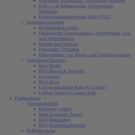
Wachstum, Konjunktur, Öffentliche Finanzen
Policy Lab Klimawandel, Entwicklung,
Migration
Forschungsdatenzentrum Ruhr (FDZ)
Forschungsgruppen
Hochschulforschung
Ökologische Transformation, Arbeitsmarkt, Aus-
und Weiterbildung
Wärme und Wohnen
Prosoziales Verhalten
Mikrostruktur von Steuer- und Transfersystemen
Vernetzung/Transfer
Büro Berlin
RWI Research Network
rwi consult
RGS Econ
Universitätsallianz Ruhr (UA Ruhr)
Leibniz Science Campus Ruhr
Publikationen
Wissenschaftlich
Referierte Artikel
Ruhr Economic Papers
(current)
RWI Materialien
RWI Konjunkturberichte
Politikberatend