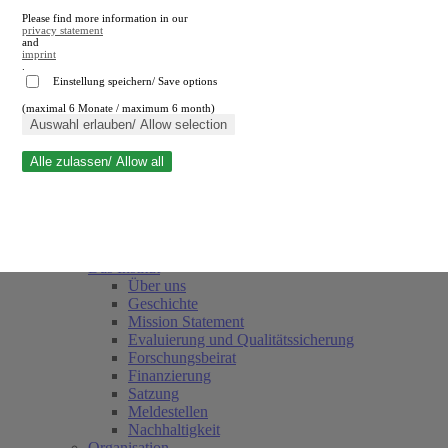
Please find more information in our
privacy statement
and
imprint
.
Einstellung speichern/ Save options
(maximal 6 Monate / maximum 6 month)
Suche schließen
Auswahl erlauben/ Allow selection
Alle zulassen/ Allow all
RWI
Termine
Team
Freunde und Förderer
Das Institut
Über uns
Geschichte
Mission Statement
Evaluierung und Qualitätssicherung
Forschungsbeirat
Finanzierung
Satzung
Meldestellen
Nachhaltigkeit
Organisation