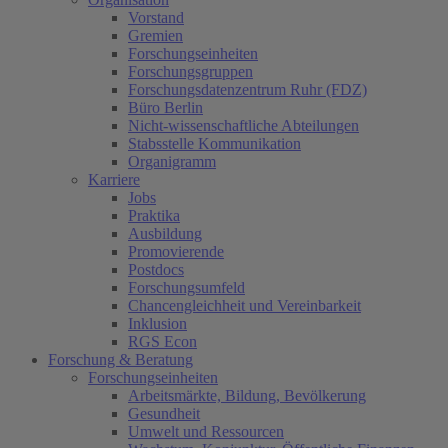
Vorstand
Gremien
Forschungseinheiten
Forschungsgruppen
Forschungsdatenzentrum Ruhr (FDZ)
Büro Berlin
Nicht-wissenschaftliche Abteilungen
Stabsstelle Kommunikation
Organigramm
Karriere
Jobs
Praktika
Ausbildung
Promovierende
Postdocs
Forschungsumfeld
Chancengleichheit und Vereinbarkeit
Inklusion
RGS Econ
Forschung & Beratung
Forschungseinheiten
Arbeitsmärkte, Bildung, Bevölkerung
Gesundheit
Umwelt und Ressourcen