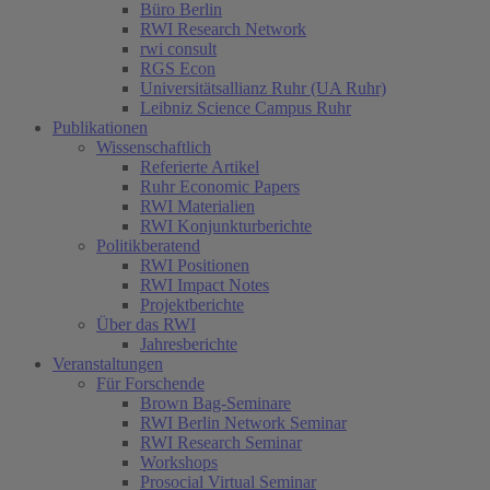
Büro Berlin
RWI Research Network
rwi consult
RGS Econ
Universitätsallianz Ruhr (UA Ruhr)
Leibniz Science Campus Ruhr
Publikationen
Wissenschaftlich
Referierte Artikel
Ruhr Economic Papers
(current)
RWI Materialien
RWI Konjunkturberichte
Politikberatend
RWI Positionen
RWI Impact Notes
Projektberichte
Über das RWI
Jahresberichte
Veranstaltungen
Für Forschende
Brown Bag-Seminare
RWI Berlin Network Seminar
RWI Research Seminar
Workshops
Prosocial Virtual Seminar