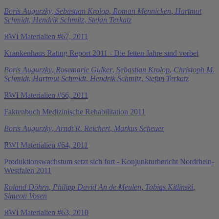
Boris Augurzky
,
Sebastian Krolop
,
Roman Mennicken
,
Hartmut
Schmidt
,
Hendrik Schmitz
,
Stefan Terkatz
RWI Materialien #67, 2011
Krankenhaus Rating Report 2011 - Die fetten Jahre sind vorbei
Boris Augurzky
,
Rosemarie Gülker
,
Sebastian Krolop
,
Christoph M.
Schmidt
,
Hartmut Schmidt
,
Hendrik Schmitz
,
Stefan Terkatz
RWI Materialien #66, 2011
Faktenbuch Medizinische Rehabilitation 2011
Boris Augurzky
,
Arndt R. Reichert
,
Markus Scheuer
RWI Materialien #64, 2011
Produktionswachstum setzt sich fort - Konjunkturbericht Nordrhein-
Westfalen 2011
Roland Döhrn
,
Philipp David An de Meulen
,
Tobias Kitlinski
,
Simeon Vosen
RWI Materialien #63, 2010