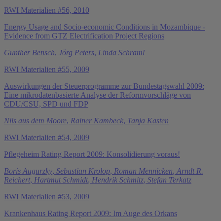
RWI Materialien #56, 2010
Energy Usage and Socio-economic Conditions in Mozambique -
Evidence from GTZ Electrification Project Regions
Gunther Bensch
,
Jörg Peters
,
Linda Schraml
RWI Materialien #55, 2009
Auswirkungen der Steuerprogramme zur Bundestagswahl 2009:
Eine mikrodatenbasierte Analyse der Reformvorschläge von
CDU/CSU, SPD und FDP
Nils aus dem Moore
,
Rainer Kambeck
,
Tanja Kasten
RWI Materialien #54, 2009
Pflegeheim Rating Report 2009: Konsolidierung voraus!
Boris Augurzky
,
Sebastian Krolop
,
Roman Mennicken
,
Arndt R.
Reichert
,
Hartmut Schmidt
,
Hendrik Schmitz
,
Stefan Terkatz
RWI Materialien #53, 2009
Krankenhaus Rating Report 2009: Im Auge des Orkans