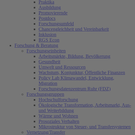
Praktika
Ausbildung
Promovierende
Postdocs
Forschungsumfeld
Chancengleichheit und Vereinbarkeit
Inklusion
RGS Econ
Forschung & Beratung
Forschungseinheiten
Arbeitsmärkte, Bildung, Bevölkerung
Gesundheit
Umwelt und Ressourcen
Wachstum, Konjunktur, Öffentliche Finanzen
Policy Lab Klimawandel, Entwicklung,
Migration
Forschungsdatenzentrum Ruhr (FDZ)
Forschungsgruppen
Hochschulforschung
Ökologische Transformation, Arbeitsmarkt, Aus-
und Weiterbildung
Wärme und Wohnen
Prosoziales Verhalten
Mikrostruktur von Steuer- und Transfersystemen
Vernetzung/Transfer