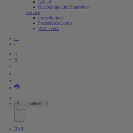
Artikel
Gastbeiträge und Interviews
Service
Pressekontakt
Pressefotos/Logos
RSS-Feeds
de
en
A
A
Suche schließen
RWI