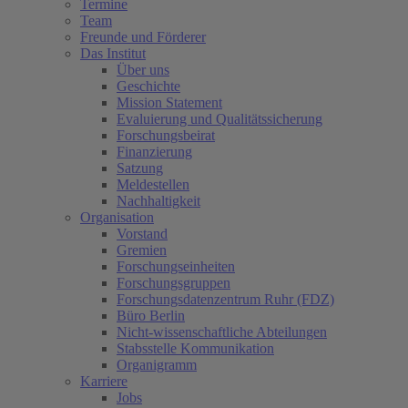
Termine
Team
Freunde und Förderer
Das Institut
Über uns
Geschichte
Mission Statement
Evaluierung und Qualitätssicherung
Forschungsbeirat
Finanzierung
Satzung
Meldestellen
Nachhaltigkeit
Organisation
Vorstand
Gremien
Forschungseinheiten
Forschungsgruppen
Forschungsdatenzentrum Ruhr (FDZ)
Büro Berlin
Nicht-wissenschaftliche Abteilungen
Stabsstelle Kommunikation
Organigramm
Karriere
Jobs