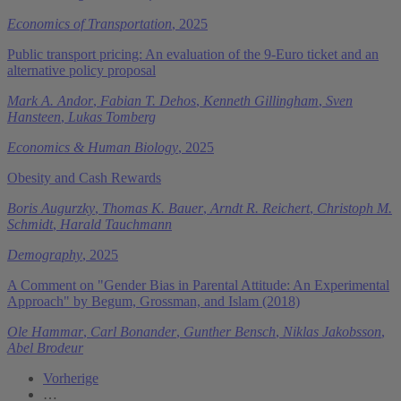
Economics of Transportation
, 2025
Public transport pricing: An evaluation of the 9-Euro ticket and an
alternative policy proposal
Mark A. Andor
,
Fabian T. Dehos
,
Kenneth Gillingham
,
Sven
Hansteen
,
Lukas Tomberg
Economics & Human Biology
, 2025
Obesity and Cash Rewards
Boris Augurzky
,
Thomas K. Bauer
,
Arndt R. Reichert
,
Christoph M.
Schmidt
,
Harald Tauchmann
Demography
, 2025
A Comment on "Gender Bias in Parental Attitude: An Experimental
Approach" by Begum, Grossman, and Islam (2018)
Ole Hammar
,
Carl Bonander
,
Gunther Bensch
,
Niklas Jakobsson
,
Abel Brodeur
Vorherige
…