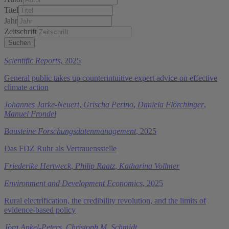
Titel
Jahr
Zeitschrift
Scientific Reports
, 2025
General public takes up counterintuitive expert advice on effective
climate action
Johannes Jarke-Neuert
,
Grischa Perino
,
Daniela Flörchinger
,
Manuel Frondel
Bausteine Forschungsdatenmanagement
, 2025
Das FDZ Ruhr als Vertrauensstelle
Friederike Hertweck
,
Philip Raatz
,
Katharina Vollmer
Environment and Development Economics
, 2025
Rural electrification, the credibility revolution, and the limits of
evidence-based policy
Jörg Ankel-Peters
,
Christoph M. Schmidt