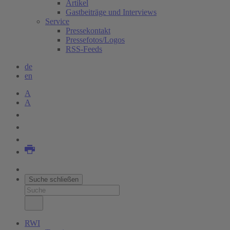
Artikel
Gastbeiträge und Interviews
Service
Pressekontakt
Pressefotos/Logos
RSS-Feeds
de
en
A
A
Suche schließen
RWI