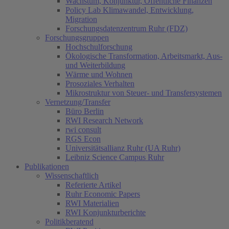
Wachstum, Konjunktur, Öffentliche Finanzen
Policy Lab Klimawandel, Entwicklung,
Migration
Forschungsdatenzentrum Ruhr (FDZ)
Forschungsgruppen
Hochschulforschung
Ökologische Transformation, Arbeitsmarkt, Aus-
und Weiterbildung
Wärme und Wohnen
Prosoziales Verhalten
Mikrostruktur von Steuer- und Transfersystemen
Vernetzung/Transfer
Büro Berlin
RWI Research Network
rwi consult
RGS Econ
Universitätsallianz Ruhr (UA Ruhr)
Leibniz Science Campus Ruhr
Publikationen
Wissenschaftlich
(current)
Referierte Artikel
Ruhr Economic Papers
RWI Materialien
RWI Konjunkturberichte
Politikberatend