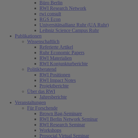
Büro Berlin
RWI Research Network
rwi consult
RGS Econ
Universitätsallianz Ruhr (UA Ruhr)
Leibniz Science Campus Ruhr
Publikationen
Wissenschaftlich
(current)
Referierte Artikel
Ruhr Economic Papers
RWI Materialien
RWI Konjunkturberichte
Politikberatend
RWI Positionen
RWI Impact Notes
Projektberichte
Über das RWI
Jahresberichte
Veranstaltungen
Für Forschende
Brown Bag-Seminare
RWI Berlin Network Seminar
RWI Research Seminar
Workshops
Prosocial Virtual Seminar