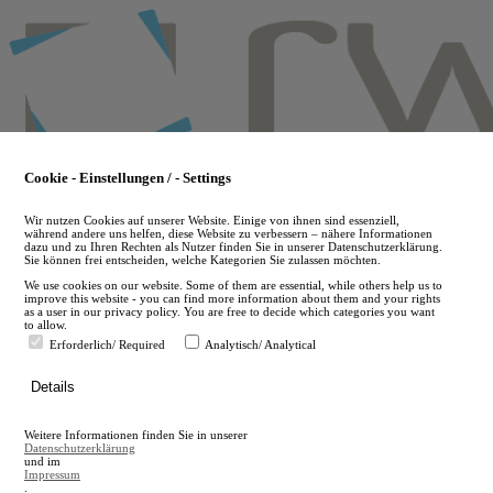
Skip
to
main
content
Cookie - Einstellungen / - Settings
Wir nutzen Cookies auf unserer Website. Einige von ihnen sind essenziell,
während andere uns helfen, diese Website zu verbessern – nähere Informationen
dazu und zu Ihren Rechten als Nutzer finden Sie in unserer Datenschutzerklärung.
Sie können frei entscheiden, welche Kategorien Sie zulassen möchten.
We use cookies on our website. Some of them are essential, while others help us to
improve this website - you can find more information about them and your rights
as a user in our privacy policy. You are free to decide which categories you want
to allow.
Erforderlich/ Required
Analytisch/ Analytical
de
Details
en
A
Weitere Informationen finden Sie in unserer
A
Datenschutzerklärung
und im
Impressum
.