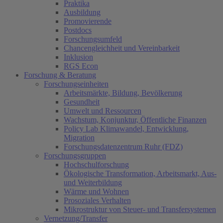
Praktika
Ausbildung
Promovierende
Postdocs
Forschungsumfeld
Chancengleichheit und Vereinbarkeit
Inklusion
RGS Econ
Forschung & Beratung
Forschungseinheiten
Arbeitsmärkte, Bildung, Bevölkerung
Gesundheit
Umwelt und Ressourcen
Wachstum, Konjunktur, Öffentliche Finanzen
Policy Lab Klimawandel, Entwicklung,
Migration
Forschungsdatenzentrum Ruhr (FDZ)
Forschungsgruppen
Hochschulforschung
Ökologische Transformation, Arbeitsmarkt, Aus-
und Weiterbildung
Wärme und Wohnen
Prosoziales Verhalten
Mikrostruktur von Steuer- und Transfersystemen
Vernetzung/Transfer