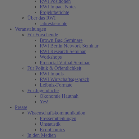
RWI Positionen
RWI Impact Notes
Projektberichte
Über das RWI
Jahresberichte
Veranstaltungen
Für Forschende
Brown Bag-Seminare
RWI Berlin Network Seminar
RWI Research Seminar
Workshops
Prosocial Virtual Seminar
Für Politik & Öffentlichkeit
RWI Impuls
RWI Wirtschaftsgespräch
Leibniz-Formate
Für Jugendliche
Ökonomie Hautnah
Yes!
Presse
Wissenschaftskommunikation
Pressemitteilungen
Unstatistik
EconComics
In den Medien