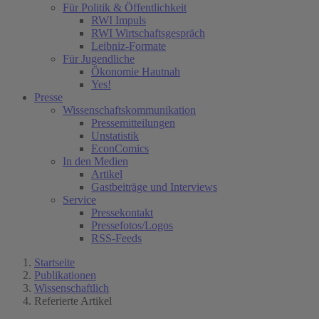
Für Politik & Öffentlichkeit
RWI Impuls
RWI Wirtschaftsgespräch
Leibniz-Formate
Für Jugendliche
Ökonomie Hautnah
Yes!
Presse
Wissenschaftskommunikation
Pressemitteilungen
Unstatistik
EconComics
In den Medien
Artikel
Gastbeiträge und Interviews
Service
Pressekontakt
Pressefotos/Logos
RSS-Feeds
Startseite
Publikationen
Wissenschaftlich
Referierte Artikel