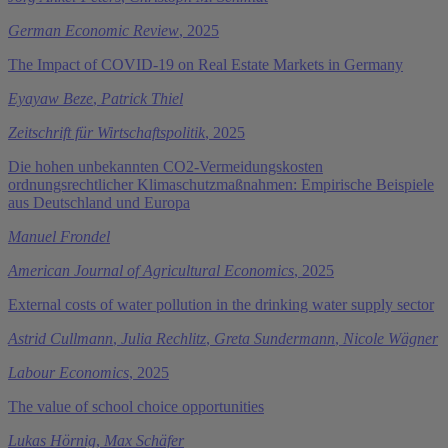
German Economic Review
, 2025
The Impact of COVID-19 on Real Estate Markets in Germany
Eyayaw Beze
,
Patrick Thiel
Zeitschrift für Wirtschaftspolitik
, 2025
Die hohen unbekannten CO2-Vermeidungskosten
ordnungsrechtlicher Klimaschutzmaßnahmen: Empirische Beispiele
aus Deutschland und Europa
Manuel Frondel
American Journal of Agricultural Economics
, 2025
External costs of water pollution in the drinking water supply sector
Astrid Cullmann
,
Julia Rechlitz
,
Greta Sundermann
,
Nicole Wägner
Labour Economics
, 2025
The value of school choice opportunities
Lukas Hörnig
,
Max Schäfer