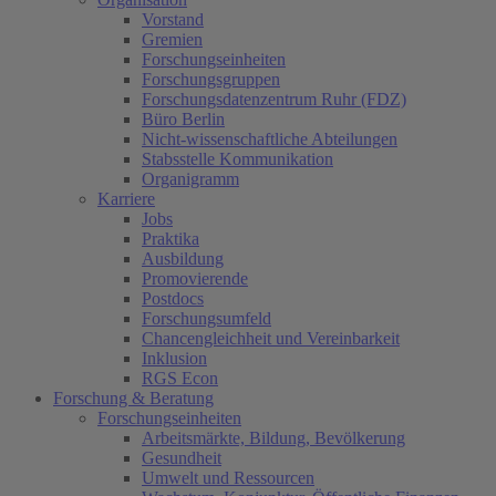
Vorstand
Gremien
Forschungseinheiten
Forschungsgruppen
Forschungsdatenzentrum Ruhr (FDZ)
Büro Berlin
Nicht-wissenschaftliche Abteilungen
Stabsstelle Kommunikation
Organigramm
Karriere
Jobs
Praktika
Ausbildung
Promovierende
Postdocs
Forschungsumfeld
Chancengleichheit und Vereinbarkeit
Inklusion
RGS Econ
Forschung & Beratung
Forschungseinheiten
Arbeitsmärkte, Bildung, Bevölkerung
Gesundheit
Umwelt und Ressourcen