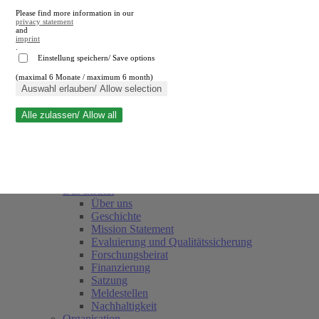
Please find more information in our
privacy statement
and
imprint
.
Einstellung speichern/ Save options
(maximal 6 Monate / maximum 6 month)
Suche schließen
Auswahl erlauben/ Allow selection
Alle zulassen/ Allow all
RWI
Termine
Team
Freunde und Förderer
Das Institut
Über uns
Geschichte
Mission Statement
Evaluierung und Qualitätssicherung
Forschungsbeirat
Finanzierung
Satzung
Meldestellen
Nachhaltigkeit
Organisation