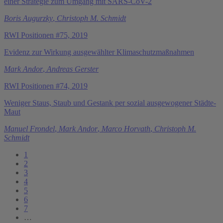
einer Strategie zum Umgang mit SARS-CoV-2
Boris Augurzky
,
Christoph M. Schmidt
RWI Positionen #75, 2019
Evidenz zur Wirkung ausgewählter Klimaschutzmaßnahmen
Mark Andor
,
Andreas Gerster
RWI Positionen #74, 2019
Weniger Staus, Staub und Gestank per sozial ausgewogener Städte-
Maut
Manuel Frondel
,
Mark Andor
,
Marco Horvath
,
Christoph M.
Schmidt
1
2
3
4
5
6
7
…