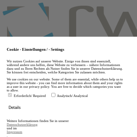
Skip
to
main
content
Cookie - Einstellungen / - Settings
Wir nutzen Cookies auf unserer Website. Einige von ihnen sind essenziell,
während andere uns helfen, diese Website zu verbessern – nähere Informationen
dazu und zu Ihren Rechten als Nutzer finden Sie in unserer Datenschutzerklärung.
Sie können frei entscheiden, welche Kategorien Sie zulassen möchten.
We use cookies on our website. Some of them are essential, while others help us to
improve this website - you can find more information about them and your rights
as a user in our privacy policy. You are free to decide which categories you want
to allow.
Erforderlich/ Required
Analytisch/ Analytical
de
Details
en
A
Weitere Informationen finden Sie in unserer
A
Datenschutzerklärung
und im
Impressum
.