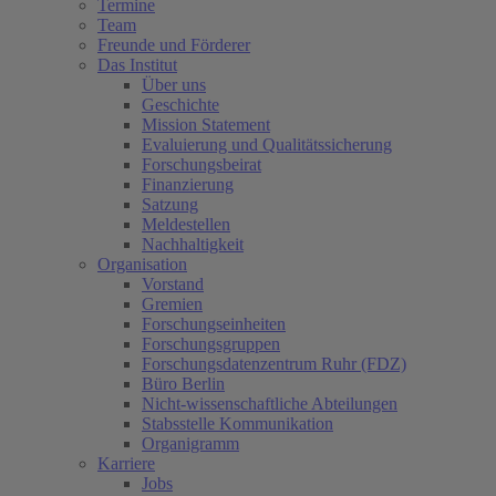
Termine
Team
Freunde und Förderer
Das Institut
Über uns
Geschichte
Mission Statement
Evaluierung und Qualitätssicherung
Forschungsbeirat
Finanzierung
Satzung
Meldestellen
Nachhaltigkeit
Organisation
Vorstand
Gremien
Forschungseinheiten
Forschungsgruppen
Forschungsdatenzentrum Ruhr (FDZ)
Büro Berlin
Nicht-wissenschaftliche Abteilungen
Stabsstelle Kommunikation
Organigramm
Karriere
Jobs