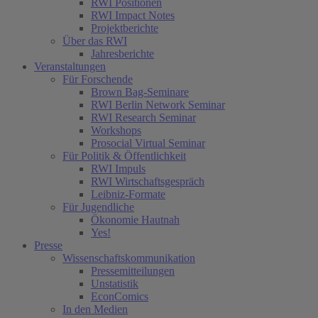
(current)
RWI Positionen
RWI Impact Notes
Projektberichte
Über das RWI
Jahresberichte
Veranstaltungen
Für Forschende
Brown Bag-Seminare
RWI Berlin Network Seminar
RWI Research Seminar
Workshops
Prosocial Virtual Seminar
Für Politik & Öffentlichkeit
RWI Impuls
RWI Wirtschaftsgespräch
Leibniz-Formate
Für Jugendliche
Ökonomie Hautnah
Yes!
Presse
Wissenschaftskommunikation
Pressemitteilungen
Unstatistik
EconComics
In den Medien