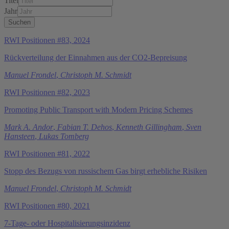
Titel
Jahr
RWI Positionen #83, 2024
Rückverteilung der Einnahmen aus der CO2-Bepreisung
Manuel Frondel
,
Christoph M. Schmidt
RWI Positionen #82, 2023
Promoting Public Transport with Modern Pricing Schemes
Mark A. Andor
,
Fabian T. Dehos
,
Kenneth Gillingham
,
Sven
Hansteen
,
Lukas Tomberg
RWI Positionen #81, 2022
Stopp des Bezugs von russischem Gas birgt erhebliche Risiken
Manuel Frondel
,
Christoph M. Schmidt
RWI Positionen #80, 2021
7-Tage- oder Hospitalisierungsinzidenz