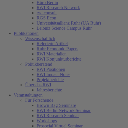
Büro Berlin
RWI Research Network
rwi consult
RGS Econ
Universitätsallianz Ruhr (UA Ruhr)
Leibniz Science Campus Ruhr
Publikationen
Wissenschaftlich
Referierte Artikel
Ruhr Economic Papers
RWI Materialien
RWI Konjunkturberichte
Politikberatend
(current)
RWI Positionen
RWI Impact Notes
Projektberichte
Über das RWI
Jahresberichte
Veranstaltungen
Für Forschende
Brown Bag-Seminare
RWI Berlin Network Seminar
RWI Research Seminar
Workshops
Prosocial Virtual Seminar