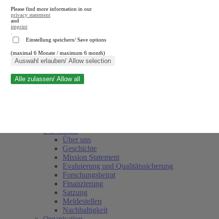
Please find more information in our
privacy statement
and
imprint
.
Einstellung speichern/ Save options
(maximal 6 Monate / maximum 6 month)
Suche schließen
Auswahl erlauben/ Allow selection
Alle zulassen/ Allow all
RWI
Termine
Team
Freunde und Förderer
Das Institut
Über uns
Geschichte
Mission Statement
Evaluierung und Qualitätssicherung
Forschungsbeirat
Finanzierung
Satzung
Meldestellen
Nachhaltigkeit
Organisation