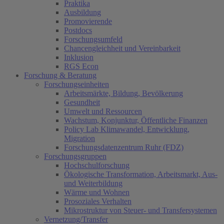
Praktika
Ausbildung
Promovierende
Postdocs
Forschungsumfeld
Chancengleichheit und Vereinbarkeit
Inklusion
RGS Econ
Forschung & Beratung
Forschungseinheiten
Arbeitsmärkte, Bildung, Bevölkerung
Gesundheit
Umwelt und Ressourcen
Wachstum, Konjunktur, Öffentliche Finanzen
Policy Lab Klimawandel, Entwicklung,
Migration
Forschungsdatenzentrum Ruhr (FDZ)
Forschungsgruppen
Hochschulforschung
Ökologische Transformation, Arbeitsmarkt, Aus-
und Weiterbildung
Wärme und Wohnen
Prosoziales Verhalten
Mikrostruktur von Steuer- und Transfersystemen
Vernetzung/Transfer