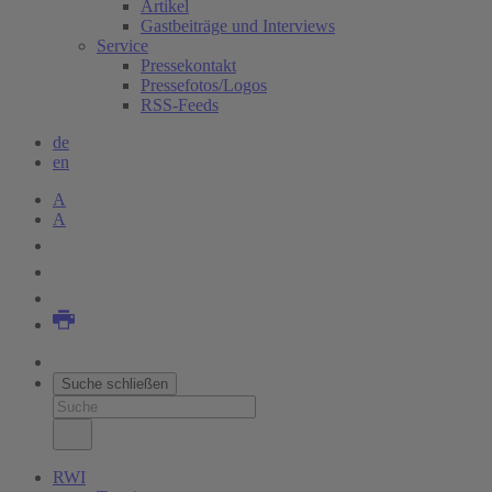
Artikel
Gastbeiträge und Interviews
Service
Pressekontakt
Pressefotos/Logos
RSS-Feeds
de
en
A
A
Suche schließen
RWI