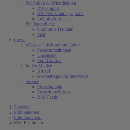
Für Politik & Öffentlichkeit
RWI Impuls
RWI Wirtschaftsgespräch
Leibniz-Formate
Für Jugendliche
Ökonomie Hautnah
Yes!
Presse
Wissenschaftskommunikation
Pressemitteilungen
Unstatistik
EconComics
In den Medien
Artikel
Gastbeiträge und Interviews
Service
Pressekontakt
Pressefotos/Logos
RSS-Feeds
Startseite
Publikationen
Politikberatend
RWI Positionen