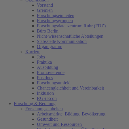
Vorstand
Gremien
Forschungseinheiten
Forschungsgruppen
Forschungsdatenzentrum Ruhr (FDZ)
Büro Berlin
Nicht-wissenschaftliche Abteilungen
Stabsstelle Kommunikation
Organigramm
Karriere
Jobs
Praktika
Ausbildung
Promovierende
Postdocs
Forschungsumfeld
Chancengleichheit und Vereinbarkeit
Inklusion
RGS Econ
Forschung & Beratung
Forschungseinheiten
Arbeitsmärkte, Bildung, Bevölkerung
Gesundheit
Umwelt und Ressourcen