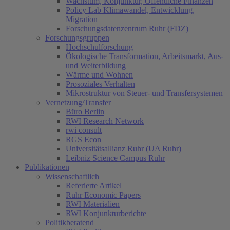
Wachstum, Konjunktur, Öffentliche Finanzen
Policy Lab Klimawandel, Entwicklung,
Migration
Forschungsdatenzentrum Ruhr (FDZ)
Forschungsgruppen
Hochschulforschung
Ökologische Transformation, Arbeitsmarkt, Aus-
und Weiterbildung
Wärme und Wohnen
Prosoziales Verhalten
Mikrostruktur von Steuer- und Transfersystemen
Vernetzung/Transfer
Büro Berlin
RWI Research Network
rwi consult
RGS Econ
Universitätsallianz Ruhr (UA Ruhr)
Leibniz Science Campus Ruhr
Publikationen
Wissenschaftlich
Referierte Artikel
Ruhr Economic Papers
RWI Materialien
RWI Konjunkturberichte
Politikberatend