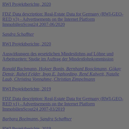
RWI Projektberichte, 2020
FDZ Data description: Real-Estate Data for Germany (RWI-GEO-
RED v3) - Advertisements on the Internet Platform
ImmobilienScout24 2007-06/2020
Sandra Schaffner
RWI Projektberichte, 2020
Auswirkungen des gesetzlichen Mindestlohns auf Löhne und
Arbeitszeiten: Studie im Auftrag der Mindestlohnkommission
Ronald Bachmann
,
Holger Bonin
,
Bernhard Boockmann
,
Gökay
Demir
,
Rahel Felder
,
Ingo E. Isphording
,
René Kalweit
,
Natalie
Laub
,
Christina Vonnahme
,
Christian Zimpelmann
RWI Projektberichte, 2019
FDZ Data description: Real-Estate Data for Germany (RWI-GEO-
RED v1) - Advertisements on the Internet Platform
ImmobilienScout24 2007-03/2019
Barbara Boelmann
,
Sandra Schaffner
RWI Projektberichte, 2019