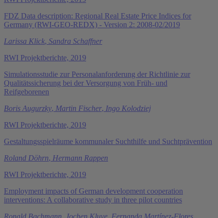
FDZ Data description: Regional Real Estate Price Indices for
Germany (RWI-GEO-REDX) - Version 2: 2008-02/2019
Larissa Klick
,
Sandra Schaffner
RWI Projektberichte, 2019
Simulationsstudie zur Personalanforderung der Richtlinie zur
Qualitätssicherung bei der Versorgung von Früh- und
Reifgeborenen
Boris Augurzky
,
Martin Fischer
,
Ingo Kolodziej
RWI Projektberichte, 2019
Gestaltungsspielräume kommunaler Suchthilfe und Suchtprävention
Roland Döhrn
,
Hermann Rappen
RWI Projektberichte, 2019
Employment impacts of German development cooperation
interventions: A collaborative study in three pilot countries
Ronald Bachmann
,
Jochen Kluve
,
Fernanda Martínez-Flores
,