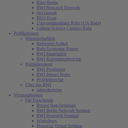
Büro Berlin
RWI Research Network
rwi consult
RGS Econ
Universitätsallianz Ruhr (UA Ruhr)
Leibniz Science Campus Ruhr
Publikationen
Wissenschaftlich
Referierte Artikel
Ruhr Economic Papers
RWI Materialien
RWI Konjunkturberichte
Politikberatend
RWI Positionen
RWI Impact Notes
(current)
Projektberichte
Über das RWI
Jahresberichte
Veranstaltungen
Für Forschende
Brown Bag-Seminare
RWI Berlin Network Seminar
RWI Research Seminar
Workshops
Prosocial Virtual Seminar