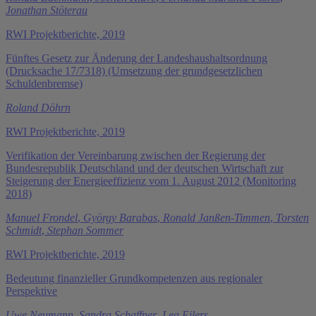
Jonathan Stöterau
RWI Projektberichte, 2019
Fünftes Gesetz zur Änderung der Landeshaushaltsordnung
(Drucksache 17/7318) (Umsetzung der grundgesetzlichen
Schuldenbremse)
Roland Döhrn
RWI Projektberichte, 2019
Verifikation der Vereinbarung zwischen der Regierung der
Bundesrepublik Deutschland und der deutschen Wirtschaft zur
Steigerung der Energieeffizienz vom 1. August 2012 (Monitoring
2018)
Manuel Frondel
,
György Barabas
,
Ronald Janßen-Timmen
,
Torsten
Schmidt
,
Stephan Sommer
RWI Projektberichte, 2019
Bedeutung finanzieller Grundkompetenzen aus regionaler
Perspektive
Uwe Neumann
,
Sandra Schaffner
,
Lea Eilers