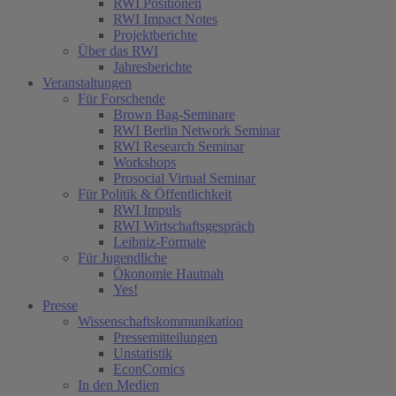
RWI Positionen
RWI Impact Notes
(current)
Projektberichte
Über das RWI
Jahresberichte
Veranstaltungen
Für Forschende
Brown Bag-Seminare
RWI Berlin Network Seminar
RWI Research Seminar
Workshops
Prosocial Virtual Seminar
Für Politik & Öffentlichkeit
RWI Impuls
RWI Wirtschaftsgespräch
Leibniz-Formate
Für Jugendliche
Ökonomie Hautnah
Yes!
Presse
Wissenschaftskommunikation
Pressemitteilungen
Unstatistik
EconComics
In den Medien