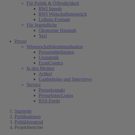
Für Politik & Öffentlichkeit
RWI Impuls
RWI Wirtschaftsgespräch
Leibniz-Formate
Für Jugendliche
Ökonomie Hautnah
Yes!
Presse
Wissenschaftskommunikation
Pressemitteilungen
Unstatistik
EconComics
In den Medien
Artikel
Gastbeiträge und Interviews
Service
Pressekontakt
Pressefotos/Logos
RSS-Feeds
Startseite
Publikationen
Politikberatend
Projektberichte