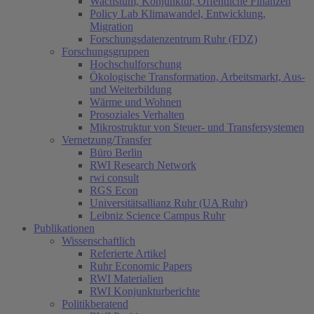
Wachstum, Konjunktur, Öffentliche Finanzen
Policy Lab Klimawandel, Entwicklung,
Migration
Forschungsdatenzentrum Ruhr (FDZ)
Forschungsgruppen
Hochschulforschung
Ökologische Transformation, Arbeitsmarkt, Aus-
und Weiterbildung
Wärme und Wohnen
Prosoziales Verhalten
Mikrostruktur von Steuer- und Transfersystemen
Vernetzung/Transfer
Büro Berlin
RWI Research Network
rwi consult
RGS Econ
Universitätsallianz Ruhr (UA Ruhr)
Leibniz Science Campus Ruhr
Publikationen
Wissenschaftlich
Referierte Artikel
Ruhr Economic Papers
RWI Materialien
RWI Konjunkturberichte
Politikberatend