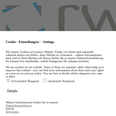
Skip
to
main
content
Cookie - Einstellungen / - Settings
Wir nutzen Cookies auf unserer Website. Einige von ihnen sind essenziell,
während andere uns helfen, diese Website zu verbessern – nähere Informationen
dazu und zu Ihren Rechten als Nutzer finden Sie in unserer Datenschutzerklärung.
Sie können frei entscheiden, welche Kategorien Sie zulassen möchten.
We use cookies on our website. Some of them are essential, while others help us to
improve this website - you can find more information about them and your rights
as a user in our privacy policy. You are free to decide which categories you want
to allow.
Erforderlich/ Required
Analytisch/ Analytical
de
Details
en
A
Weitere Informationen finden Sie in unserer
A
Datenschutzerklärung
und im
Impressum
.