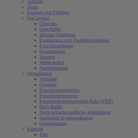
Termine
Team
Freunde und Förderer
Das Institut
Über uns
Geschichte
Mission Statement
Evaluierung und Qualitätssicherung
Forschungsbeirat
Finanzierung
Satzung
Meldestellen
Nachhaltigkeit
Organisation
Vorstand
Gremien
Forschungseinheiten
Forschungsgruppen
Forschungsdatenzentrum Ruhr (FDZ)
Büro Berlin
Nicht-wissenschaftliche Abteilungen
Stabsstelle Kommunikation
Organigramm
Karriere
Jobs