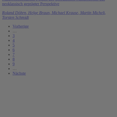
neoklassisch geprägter Perspektive
Roland Döhrn
,
Helge Braun
,
Michael Krause
,
Martin Micheli
,
Torsten Schmidt
Vorherige
…
3
4
5
6
7
8
9
…
Nächste