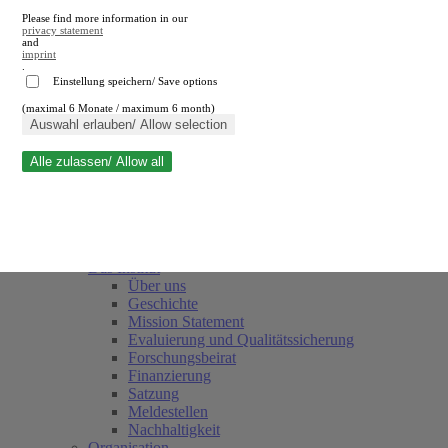
Please find more information in our
privacy statement
and
imprint
.
Einstellung speichern/ Save options
(maximal 6 Monate / maximum 6 month)
Suche schließen
Auswahl erlauben/ Allow selection
Alle zulassen/ Allow all
RWI
Termine
Team
Freunde und Förderer
Das Institut
Über uns
Geschichte
Mission Statement
Evaluierung und Qualitätssicherung
Forschungsbeirat
Finanzierung
Satzung
Meldestellen
Nachhaltigkeit
Organisation