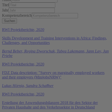
Titel
Jahr
Kompetenzbereich
RWI Projektberichte, 2020
Skills Development and Training Interventions in Africa: Findings,
Challenges, and Opportunities
Bernd Beber
,
Regina Dworschak
,
Tabea Lakemann
,
Jann Lay
,
Jan
Priebe
RWI Projektberichte, 2020
FDZ Data description: "Survey on marginally employed workers
and their employers (MinijobsNRW)"
Lukas Hörnig
,
Sandra Schaffner
RWI Projektberichte, 2020
Erstellung der Anwendungsbilanzen 2018 für den Sektor der
Privaten Haushalte und den Verkehrssektor in Deutschland