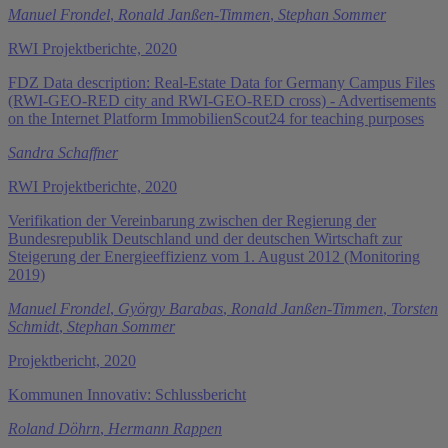
Manuel Frondel
,
Ronald Janßen-Timmen
,
Stephan Sommer
RWI Projektberichte, 2020
FDZ Data description: Real-Estate Data for Germany Campus Files
(RWI-GEO-RED city and RWI-GEO-RED cross) - Advertisements
on the Internet Platform ImmobilienScout24 for teaching purposes
Sandra Schaffner
RWI Projektberichte, 2020
Verifikation der Vereinbarung zwischen der Regierung der
Bundesrepublik Deutschland und der deutschen Wirtschaft zur
Steigerung der Energieeffizienz vom 1. August 2012 (Monitoring
2019)
Manuel Frondel
,
György Barabas
,
Ronald Janßen-Timmen
,
Torsten
Schmidt
,
Stephan Sommer
Projektbericht, 2020
Kommunen Innovativ: Schlussbericht
Roland Döhrn
,
Hermann Rappen