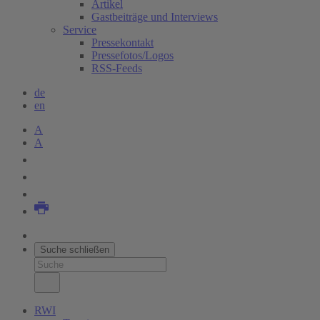
Artikel
Gastbeiträge und Interviews
Service
Pressekontakt
Pressefotos/Logos
RSS-Feeds
de
en
A
A
Suche schließen
RWI