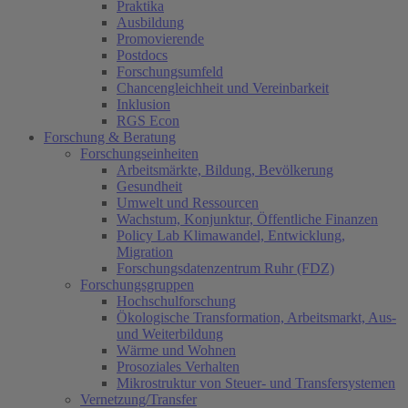
Praktika
Ausbildung
Promovierende
Postdocs
Forschungsumfeld
Chancengleichheit und Vereinbarkeit
Inklusion
RGS Econ
Forschung & Beratung
Forschungseinheiten
Arbeitsmärkte, Bildung, Bevölkerung
Gesundheit
Umwelt und Ressourcen
Wachstum, Konjunktur, Öffentliche Finanzen
Policy Lab Klimawandel, Entwicklung,
Migration
Forschungsdatenzentrum Ruhr (FDZ)
Forschungsgruppen
Hochschulforschung
Ökologische Transformation, Arbeitsmarkt, Aus-
und Weiterbildung
Wärme und Wohnen
Prosoziales Verhalten
Mikrostruktur von Steuer- und Transfersystemen
Vernetzung/Transfer