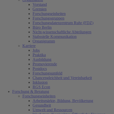
Vorstand
Gremien
Forschungseinheiten
Forschungsgruppen
Forschungsdatenzentrum Ruhr (FDZ)
Büro Berlin
Nicht-wissenschaftliche Abteilungen
Stabsstelle Kommunikation
Organigramm
Karriere
Jobs
Praktika
Ausbildung
Promovierende
Postdocs
Forschungsumfeld
Chancengleichheit und Vereinbarkeit
Inklusion
RGS Econ
Forschung & Beratung
Forschungseinheiten
Arbeitsmärkte, Bildung, Bevölkerung
Gesundheit
Umwelt und Ressourcen