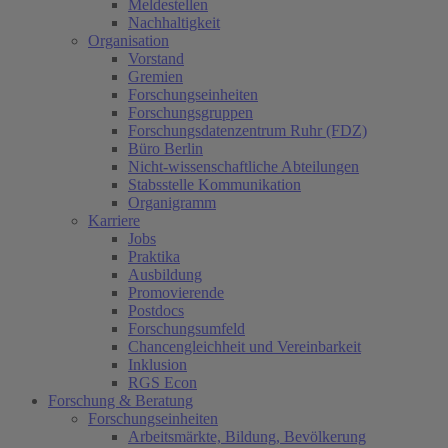
Meldestellen
Nachhaltigkeit
Organisation
Vorstand
Gremien
Forschungseinheiten
Forschungsgruppen
Forschungsdatenzentrum Ruhr (FDZ)
Büro Berlin
Nicht-wissenschaftliche Abteilungen
Stabsstelle Kommunikation
Organigramm
Karriere
Jobs
Praktika
Ausbildung
Promovierende
Postdocs
Forschungsumfeld
Chancengleichheit und Vereinbarkeit
Inklusion
RGS Econ
Forschung & Beratung
Forschungseinheiten
Arbeitsmärkte, Bildung, Bevölkerung