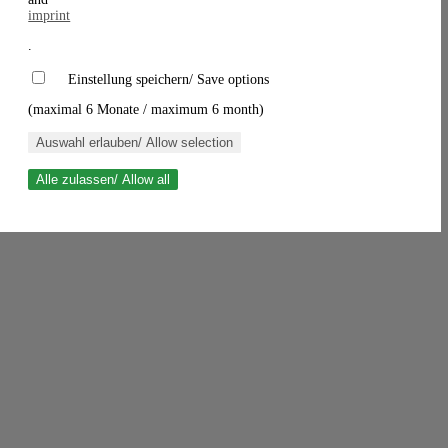
imprint
.
Einstellung speichern/ Save options
(maximal 6 Monate / maximum 6 month)
Auswahl erlauben/ Allow selection
Alle zulassen/ Allow all