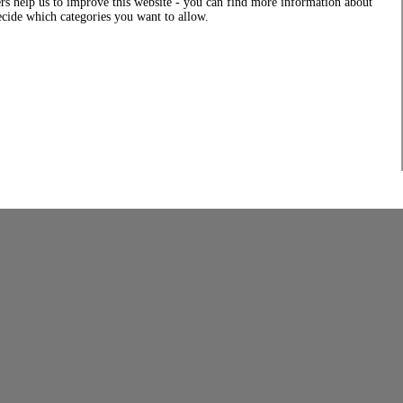
rs help us to improve this website - you can find more information about
decide which categories you want to allow.