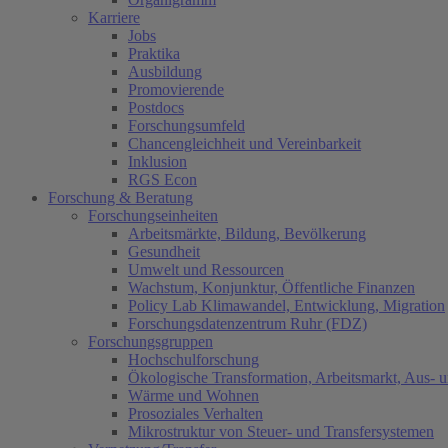
Karriere
Jobs
Praktika
Ausbildung
Promovierende
Postdocs
Forschungsumfeld
Chancengleichheit und Vereinbarkeit
Inklusion
RGS Econ
Forschung & Beratung
Forschungseinheiten
Arbeitsmärkte, Bildung, Bevölkerung
Gesundheit
Umwelt und Ressourcen
Wachstum, Konjunktur, Öffentliche Finanzen
Policy Lab Klimawandel, Entwicklung, Migration
Forschungsdatenzentrum Ruhr (FDZ)
Forschungsgruppen
Hochschulforschung
Ökologische Transformation, Arbeitsmarkt, Aus- 
Wärme und Wohnen
Prosoziales Verhalten
Mikrostruktur von Steuer- und Transfersystemen