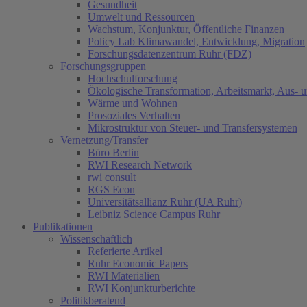
Gesundheit
Umwelt und Ressourcen
Wachstum, Konjunktur, Öffentliche Finanzen
Policy Lab Klimawandel, Entwicklung, Migration
Forschungsdatenzentrum Ruhr (FDZ)
Forschungsgruppen
Hochschulforschung
Ökologische Transformation, Arbeitsmarkt, Aus- 
Wärme und Wohnen
Prosoziales Verhalten
Mikrostruktur von Steuer- und Transfersystemen
Vernetzung/Transfer
Büro Berlin
RWI Research Network
rwi consult
RGS Econ
Universitätsallianz Ruhr (UA Ruhr)
Leibniz Science Campus Ruhr
Publikationen
Wissenschaftlich
Referierte Artikel
Ruhr Economic Papers
RWI Materialien
RWI Konjunkturberichte
Politikberatend