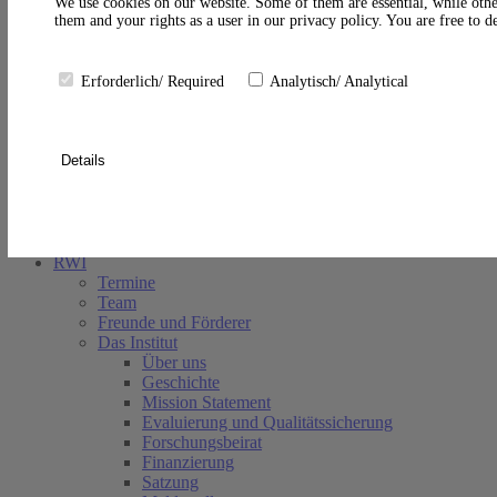
A
We use cookies on our website. Some of them are essential, while othe
them and your rights as a user in our privacy policy. You are free to 
Erforderlich/ Required
Analytisch/ Analytical
Details
Suche schließen
RWI
Termine
Team
Freunde und Förderer
Das Institut
Über uns
Geschichte
Mission Statement
Evaluierung und Qualitätssicherung
Forschungsbeirat
Finanzierung
Satzung