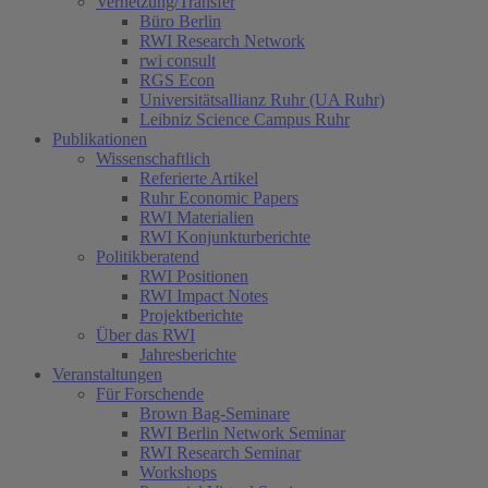
Vernetzung/Transfer
Büro Berlin
RWI Research Network
rwi consult
RGS Econ
Universitätsallianz Ruhr (UA Ruhr)
Leibniz Science Campus Ruhr
Publikationen
Wissenschaftlich
Referierte Artikel
Ruhr Economic Papers
RWI Materialien
RWI Konjunkturberichte
Politikberatend
RWI Positionen
RWI Impact Notes
(current)
Projektberichte
Über das RWI
Jahresberichte
Veranstaltungen
Für Forschende
Brown Bag-Seminare
RWI Berlin Network Seminar
RWI Research Seminar
Workshops