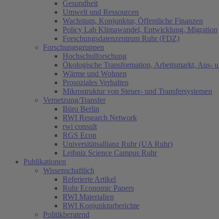
Gesundheit
Umwelt und Ressourcen
Wachstum, Konjunktur, Öffentliche Finanzen
Policy Lab Klimawandel, Entwicklung, Migration
Forschungsdatenzentrum Ruhr (FDZ)
Forschungsgruppen
Hochschulforschung
Ökologische Transformation, Arbeitsmarkt, Aus- 
Wärme und Wohnen
Prosoziales Verhalten
Mikrostruktur von Steuer- und Transfersystemen
Vernetzung/Transfer
Büro Berlin
RWI Research Network
rwi consult
RGS Econ
Universitätsallianz Ruhr (UA Ruhr)
Leibniz Science Campus Ruhr
Publikationen
Wissenschaftlich
Referierte Artikel
Ruhr Economic Papers
RWI Materialien
RWI Konjunkturberichte
Politikberatend