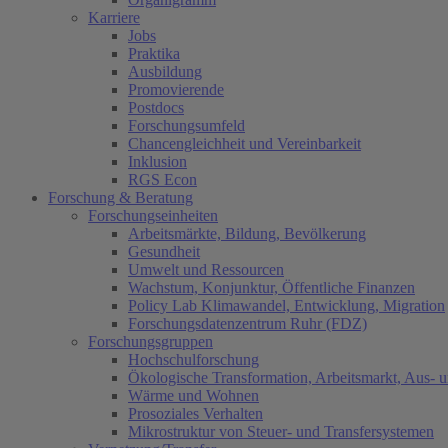
Karriere
Jobs
Praktika
Ausbildung
Promovierende
Postdocs
Forschungsumfeld
Chancengleichheit und Vereinbarkeit
Inklusion
RGS Econ
Forschung & Beratung
Forschungseinheiten
Arbeitsmärkte, Bildung, Bevölkerung
Gesundheit
Umwelt und Ressourcen
Wachstum, Konjunktur, Öffentliche Finanzen
Policy Lab Klimawandel, Entwicklung, Migration
Forschungsdatenzentrum Ruhr (FDZ)
Forschungsgruppen
Hochschulforschung
Ökologische Transformation, Arbeitsmarkt, Aus- 
Wärme und Wohnen
Prosoziales Verhalten
Mikrostruktur von Steuer- und Transfersystemen