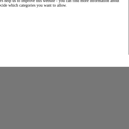
rs help us to improve this website - you can find more information about
decide which categories you want to allow.