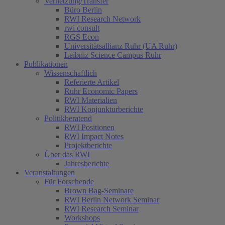
Vernetzung/Transfer
Büro Berlin
RWI Research Network
rwi consult
RGS Econ
Universitätsallianz Ruhr (UA Ruhr)
Leibniz Science Campus Ruhr
Publikationen
Wissenschaftlich
Referierte Artikel
Ruhr Economic Papers
RWI Materialien
RWI Konjunkturberichte
Politikberatend
RWI Positionen
RWI Impact Notes
(current)
Projektberichte
Über das RWI
Jahresberichte
Veranstaltungen
Für Forschende
Brown Bag-Seminare
RWI Berlin Network Seminar
RWI Research Seminar
Workshops