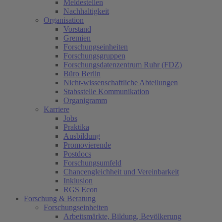
Meldestellen
Nachhaltigkeit
Organisation
Vorstand
Gremien
Forschungseinheiten
Forschungsgruppen
Forschungsdatenzentrum Ruhr (FDZ)
Büro Berlin
Nicht-wissenschaftliche Abteilungen
Stabsstelle Kommunikation
Organigramm
Karriere
Jobs
Praktika
Ausbildung
Promovierende
Postdocs
Forschungsumfeld
Chancengleichheit und Vereinbarkeit
Inklusion
RGS Econ
Forschung & Beratung
Forschungseinheiten
Arbeitsmärkte, Bildung, Bevölkerung