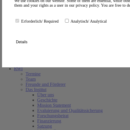
A
We use cookies on our website. Some of them are essential, while othe
them and your rights as a user in our privacy policy. You are free to 
Erforderlich/ Required
Analytisch/ Analytical
Details
Suche schließen
RWI
Termine
Team
Freunde und Förderer
Das Institut
Über uns
Geschichte
Mission Statement
Evaluierung und Qualitätssicherung
Forschungsbeirat
Finanzierung
Satzung