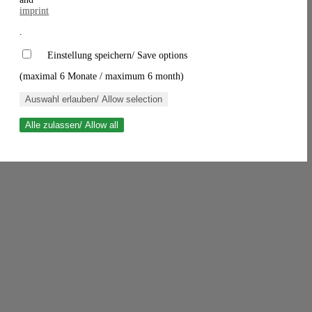
imprint
.
Einstellung speichern/ Save options
(maximal 6 Monate / maximum 6 month)
Auswahl erlauben/ Allow selection
Alle zulassen/ Allow all