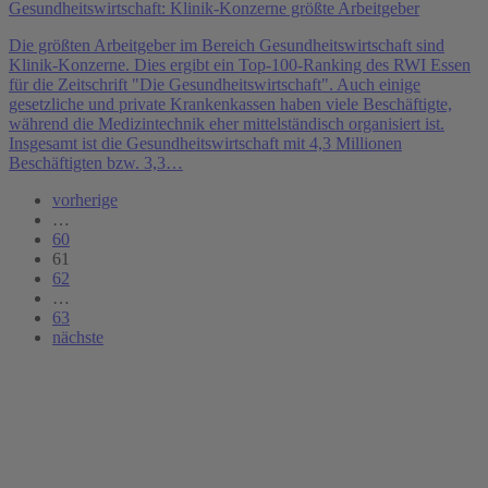
Gesundheitswirtschaft: Klinik-Konzerne größte Arbeitgeber
Die größten Arbeitgeber im Bereich Gesundheitswirtschaft sind
Klinik-Konzerne. Dies ergibt ein Top-100-Ranking des RWI Essen
für die Zeitschrift "Die Gesundheitswirtschaft". Auch einige
gesetzliche und private Krankenkassen haben viele Beschäftigte,
während die Medizintechnik eher mittelständisch organisiert ist.
Insgesamt ist die Gesundheitswirtschaft mit 4,3 Millionen
Beschäftigten bzw. 3,3…
vorherige
…
60
61
62
…
63
nächste