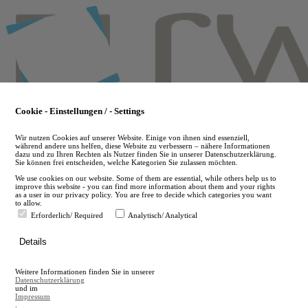
Skip
to
main
content
Cookie - Einstellungen / - Settings
Wir nutzen Cookies auf unserer Website. Einige von ihnen sind essenziell,
während andere uns helfen, diese Website zu verbessern – nähere Informationen
dazu und zu Ihren Rechten als Nutzer finden Sie in unserer Datenschutzerklärung.
Sie können frei entscheiden, welche Kategorien Sie zulassen möchten.
We use cookies on our website. Some of them are essential, while others help us to
improve this website - you can find more information about them and your rights
as a user in our privacy policy. You are free to decide which categories you want
to allow.
Erforderlich/ Required
Analytisch/ Analytical
de
Details
en
A
Weitere Informationen finden Sie in unserer
A
Datenschutzerklärung
und im
Impressum
.