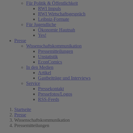
Für Politik & Öffentlichkeit
RWI Impuls
RWI Wirtschaftsgespräch
Leibniz-Formate
Für Jugendliche
Ökonomie Hautnah
Yes!
Presse
(current)
Wissenschaftskommunikation
(current)
Pressemitteilungen
Unstatistik
EconComics
In den Medien
Artikel
Gastbeiträge und Interviews
Service
Pressekontakt
Pressefotos/Logos
RSS-Feeds
Startseite
Presse
Wissenschaftskommunikation
Pressemitteilungen