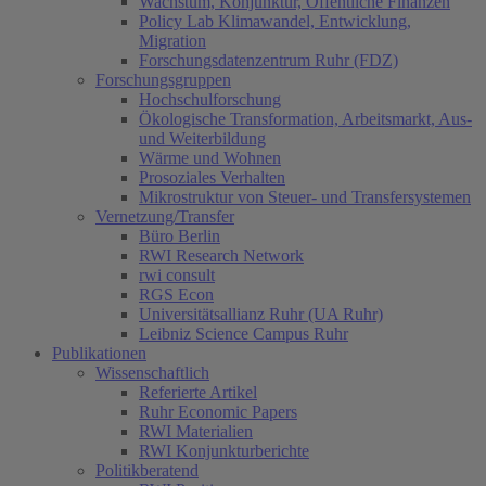
Wachstum, Konjunktur, Öffentliche Finanzen
Policy Lab Klimawandel, Entwicklung,
Migration
Forschungsdatenzentrum Ruhr (FDZ)
Forschungsgruppen
Hochschulforschung
Ökologische Transformation, Arbeitsmarkt, Aus-
und Weiterbildung
Wärme und Wohnen
Prosoziales Verhalten
Mikrostruktur von Steuer- und Transfersystemen
Vernetzung/Transfer
Büro Berlin
RWI Research Network
rwi consult
RGS Econ
Universitätsallianz Ruhr (UA Ruhr)
Leibniz Science Campus Ruhr
Publikationen
Wissenschaftlich
Referierte Artikel
Ruhr Economic Papers
RWI Materialien
RWI Konjunkturberichte
Politikberatend