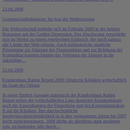
23.04.2009
Gemeinschaftsdiagnose: Im Sog der Weltrezession
Die Weltwirtschaft befindet sich im Frühjahr 2009 in der tiefsten
Rezession seit der Großen Depression. Der Abschwung verschärfte
sich im Herbst zu einem regelrechten Einbruch, der rasch nahezu
alle Länder der Welt erfasste. Auch umfangreiche staatliche
Programme zur Stützung des Finanzsektors und zur Belebung der
Konjunktur konnten bislang das Vertrauen der Akteure in die
zukünftige…
22.04.2009
Krankenhaus Rating Report 2009: Deutsche Kliniken wirtschaftlich
im Auge des Orkans
In seiner fünften Ausgabe untersucht der Krankenhaus Rating
Report neben der wirtschaftlichen Lage deutscher Krankenhäuser
auch die Auswirkungen der Finanzkrise und des Konjunkturpakets
II auf die Kliniken. Ihre durchschnittliche
Insolvenzwahrscheinlichkeit ist in den vergangenen Jahren bis 2007
leicht zurückgegangen. 2008 dürfte sie allerdings stark gestiegen
sein, im laufenden Jahr durch…