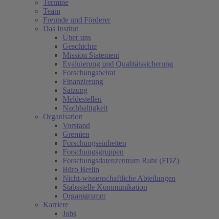
Termine
Team
Freunde und Förderer
Das Institut
Über uns
Geschichte
Mission Statement
Evaluierung und Qualitätssicherung
Forschungsbeirat
Finanzierung
Satzung
Meldestellen
Nachhaltigkeit
Organisation
Vorstand
Gremien
Forschungseinheiten
Forschungsgruppen
Forschungsdatenzentrum Ruhr (FDZ)
Büro Berlin
Nicht-wissenschaftliche Abteilungen
Stabsstelle Kommunikation
Organigramm
Karriere
Jobs