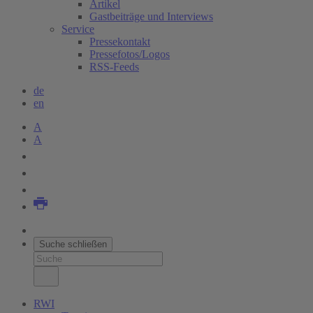
Artikel
Gastbeiträge und Interviews
Service
Pressekontakt
Pressefotos/Logos
RSS-Feeds
de
en
A
A
Suche schließen
RWI