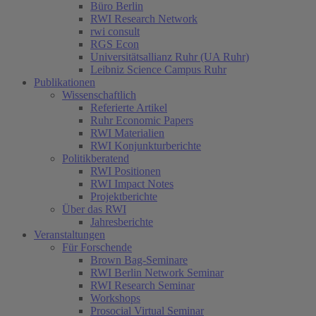
Büro Berlin
RWI Research Network
rwi consult
RGS Econ
Universitätsallianz Ruhr (UA Ruhr)
Leibniz Science Campus Ruhr
Publikationen
Wissenschaftlich
Referierte Artikel
Ruhr Economic Papers
RWI Materialien
RWI Konjunkturberichte
Politikberatend
RWI Positionen
RWI Impact Notes
Projektberichte
Über das RWI
Jahresberichte
Veranstaltungen
Für Forschende
Brown Bag-Seminare
RWI Berlin Network Seminar
RWI Research Seminar
Workshops
Prosocial Virtual Seminar