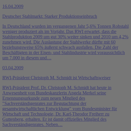
16.04.2009
Deutscher Stahlmarkt: Starker Produktionseinbruch
In Deutschland wurden im vergangenen Jahr 5,6% Tonnen Rohstahl
weniger produziert als im Vorjahr. Das RWI erwartet, dass die
Stahlproduktion 2009 um gut 30% weiter sinken und 2010 um 4,2%
zunehmen wird. Die Auslastung der Stahlwerke dürfte mit 60
beziehungsweise 65% äußerst schwach ausfallen. Die Zahl der
Beschäftigten in der Eisen- und Stahlindustrie wird voraussichtlich
um 7.000 in diesem und…
03.04.2009
RWI-Präsident Christoph M. Schmidt ist Wirtschaftsweiser
RWI-Präsident Prof. Dr. Christoph M. Schmidt hat heute in
Anwesenheit von Bundeskanzlerin Angela Merkel seine
Ernennungsurkunde zum neuen Mitglied des
"Sachverständigenrates zur Begutachtung der
gesamtwirtschaftlichen Entwicklung" vom Bundesminister für
Wirtschaft und Technologie, Dr. Karl-Theodor Freiherr zu
Guttenberg, erhalten. Er ist damit offizielles Mitglied des
Sachverständigenrates. Neben…