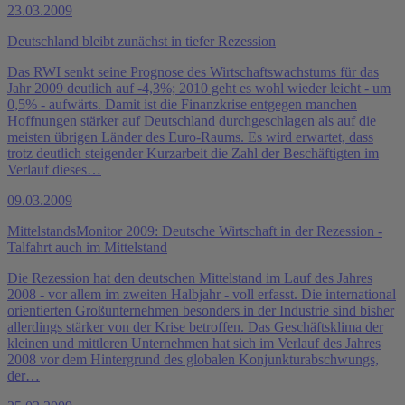
23.03.2009
Deutschland bleibt zunächst in tiefer Rezession
Das RWI senkt seine Prognose des Wirtschaftswachstums für das
Jahr 2009 deutlich auf -4,3%; 2010 geht es wohl wieder leicht - um
0,5% - aufwärts. Damit ist die Finanzkrise entgegen manchen
Hoffnungen stärker auf Deutschland durchgeschlagen als auf die
meisten übrigen Länder des Euro-Raums. Es wird erwartet, dass
trotz deutlich steigender Kurzarbeit die Zahl der Beschäftigten im
Verlauf dieses…
09.03.2009
MittelstandsMonitor 2009: Deutsche Wirtschaft in der Rezession -
Talfahrt auch im Mittelstand
Die Rezession hat den deutschen Mittelstand im Lauf des Jahres
2008 - vor allem im zweiten Halbjahr - voll erfasst. Die international
orientierten Großunternehmen besonders in der Industrie sind bisher
allerdings stärker von der Krise betroffen. Das Geschäftsklima der
kleinen und mittleren Unternehmen hat sich im Verlauf des Jahres
2008 vor dem Hintergrund des globalen Konjunkturabschwungs,
der…