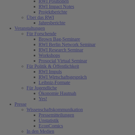
RWI Positionen
RWI Impact Notes
Projektberichte
Über das RWI
Jahresberichte
Veranstaltungen
Für Forschende
Brown Bag-Seminare
RWI Berlin Network Seminar
RWI Research Seminar
Workshops
Prosocial Virtual Seminar
Für Politik & Öffentlichkeit
RWI Impuls
RWI Wirtschaftsgespräch
Leibniz-Formate
Für Jugendliche
Ökonomie Hautnah
Yes!
Presse
(current)
Wissenschaftskommunikation
(current)
Pressemitteilungen
Unstatistik
EconComics
In den Medien