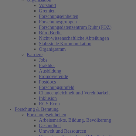
Vorstand
Gremien
Forschungseinheiten
Forschungsgruppen
Forschungsdatenzentrum Ruhr (FDZ)
Büro Berlin
Nicht-wissenschaftliche Abteilungen
Stabsstelle Kommunikation
Organigramm
Karriere
Jobs
Praktika
Ausbildung
Promovierende
Postdocs
Forschungsumfeld
Chancengleichheit und Vereinbarkeit
Inklusion
RGS Econ
Forschung & Beratung
Forschungseinheiten
Arbeitsmärkte, Bildung, Bevölkerung
Gesundheit
Umwelt und Ressourcen