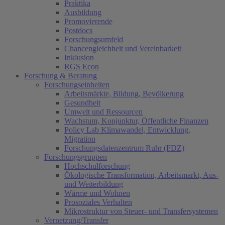
Praktika
Ausbildung
Promovierende
Postdocs
Forschungsumfeld
Chancengleichheit und Vereinbarkeit
Inklusion
RGS Econ
Forschung & Beratung
Forschungseinheiten
Arbeitsmärkte, Bildung, Bevölkerung
Gesundheit
Umwelt und Ressourcen
Wachstum, Konjunktur, Öffentliche Finanzen
Policy Lab Klimawandel, Entwicklung,
Migration
Forschungsdatenzentrum Ruhr (FDZ)
Forschungsgruppen
Hochschulforschung
Ökologische Transformation, Arbeitsmarkt, Aus-
und Weiterbildung
Wärme und Wohnen
Prosoziales Verhalten
Mikrostruktur von Steuer- und Transfersystemen
Vernetzung/Transfer