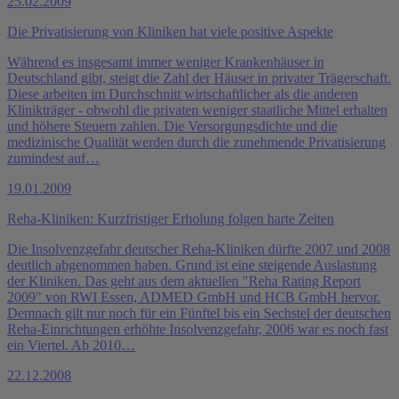
25.02.2009
Die Privatisierung von Kliniken hat viele positive Aspekte
Während es insgesamt immer weniger Krankenhäuser in
Deutschland gibt, steigt die Zahl der Häuser in privater Trägerschaft.
Diese arbeiten im Durchschnitt wirtschaftlicher als die anderen
Klinikträger - obwohl die privaten weniger staatliche Mittel erhalten
und höhere Steuern zahlen. Die Versorgungsdichte und die
medizinische Qualität werden durch die zunehmende Privatisierung
zumindest auf…
19.01.2009
Reha-Kliniken: Kurzfristiger Erholung folgen harte Zeiten
Die Insolvenzgefahr deutscher Reha-Kliniken dürfte 2007 und 2008
deutlich abgenommen haben. Grund ist eine steigende Auslastung
der Kliniken. Das geht aus dem aktuellen "Reha Rating Report
2009" von RWI Essen, ADMED GmbH und HCB GmbH hervor.
Demnach gilt nur noch für ein Fünftel bis ein Sechstel der deutschen
Reha-Einrichtungen erhöhte Insolvenzgefahr, 2006 war es noch fast
ein Viertel. Ab 2010…
22.12.2008