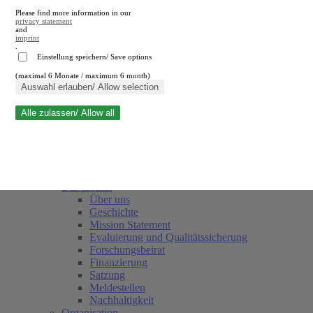
Please find more information in our
privacy statement
and
imprint
.
Einstellung speichern/ Save options
(maximal 6 Monate / maximum 6 month)
Suche schließen
Auswahl erlauben/ Allow selection
Alle zulassen/ Allow all
RWI
Termine
Team
Freunde und Förderer
Das Institut
Über uns
Geschichte
Mission Statement
Evaluierung und Qualitätssicherung
Forschungsbeirat
Finanzierung
Satzung
Meldestellen
Nachhaltigkeit
Organisation